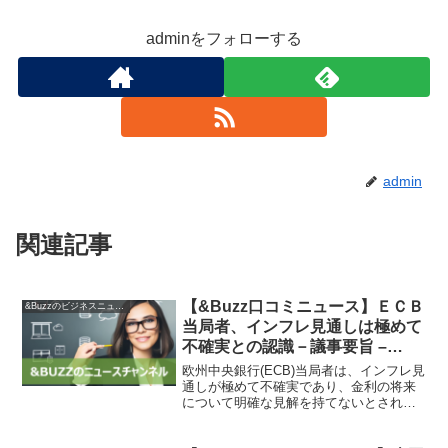
adminをフォローする
admin
関連記事
【&Buzz口コミニュース】ＥＣＢ
&Buzzのビジネスニュース
当局者、インフレ見通しは極めて
不確実との認識－議事要旨 –
Bloomberg
欧州中央銀行(ECB)当局者は、インフレ見
通しが極めて不確実であり、金利の将来
について明確な見解を持てないとされま
した。ＥＣＢが公表した７月26、27日の
政策委員会の議事要旨によれば、会合で