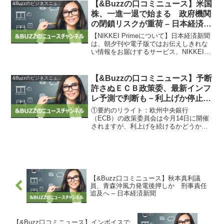
で、交通事故防止のためです。【午後】
【&Buzzの口コミニュース】米国
&Buzzのビジネスニュース
福井県勝山市平泉寺町大...
株、一進一退で始まる 政府機関
の閉鎖リスクが重荷 – 日本経済新
聞
【NIKKEI Primeについて】日本経済新聞
は、朝夕刊や電子版ではお伝えしきれな
い情報をお届けするサービス、NIKKEI
Primeを開始しました。さまざまな切り口
でのサービス拡充も予定されています。
【日経の記事利用サービスについて】
【&Buzzの口コミニュース】予断
&Buzzのビジネスニュース
日...
許さぬＥＣＢ政策委、最新インフ
レ予測で判断も－利上げか停止か
– Bloomberg
①要約のリライト：欧州中央銀行
（ECB）の政策委員会は今月14日に開催
されますが、利上げを続けるかどうかは
最新の四半期予測のインフレ見通しに左
右されると言われています。現在、ECB
は前例のない金融引き締め政策を実施し
ており、中銀預金金利を4...
【&Buzz口コミニュース】秋本真利議
員、青森沖風力発電後押しか 刑事責任
追及へ – 日本経済新聞
【&Buzz口コミニュース】インボイスで