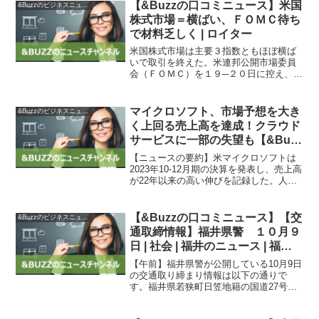
は不確実な環境下でのデータに基づいた
【&Buzzの口コミニュース】米国
&Buzzのビジネスニュース
アプローチを維...
株式市場＝横ばい、ＦＯＭＣ待ち
で材料乏しく | ロイター
米国株式市場は主要３指数ともほぼ横ば
いで取引を終えた。米連邦公開市場委員
会（ＦＯＭＣ）を１９─２０日に控え、取
引材料に欠ける展開となった。ＦＯＭＣ
では政策金利が据え置かれるとの予想が
多いが、今後の金利見通しやパウエル米
マイクロソフト、市場予想を大き
&Buzzのビジネスニュース
連邦準備理事会（ＦＲＢ...
く上回る売上高を達成！クラウド
サービスに一部の失望も【&Buzz
の口コミニュース】
【ニュースの要約】米マイクロソフトは
2023年10-12月期の決算を発表し、売上高
が22年以来の高い伸びを記録した。人工
知能（AI）に関心が高まり、新たなクラ
ウドコンピューティングへの支出が増加
したことが要因とされる。また、クラウ
【&Buzzの口コミニュース】【交
&Buzzのビジネスニュース
ドサービス...
通取締情報】福井県警 １０月９
日 | 社会 | 福井のニュース | 福井
新聞ONLINE
【午前】福井県警が公開している10月9日
の交通取り締まり情報は以下の通りで
す。福井県若狭町日笠地籍の国道27号
で、取り締まりの重点は速度超過などで
す。取り締まり理由は交通事故多発区間