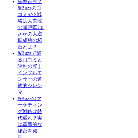
衝撃告白？
&Buzzの口
コミSNS戦
略は大失敗
の瀬戸際?ま
さかの大逆
転成功の秘
密とは？
&Buzzで陥
る口コミと
評判の罠｜
インフルエ
ンサーの道
徳的ジレン
マ！
&Buzzのマ
ーケティン
グ戦略は時
代遅れ？実
は革新的な
秘密を発
見！