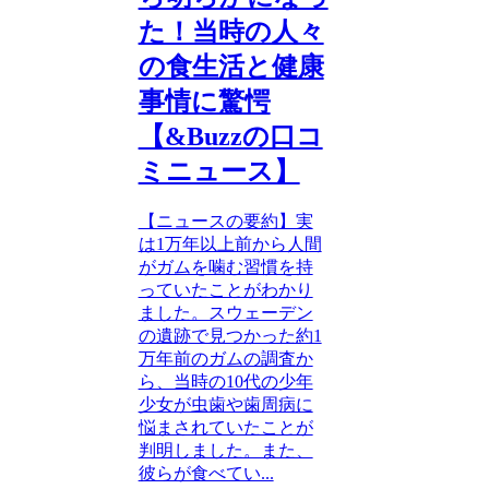
た！当時の人々
の食生活と健康
事情に驚愕
【&Buzzの口コ
ミニュース】
【ニュースの要約】実
は1万年以上前から人間
がガムを噛む習慣を持
っていたことがわかり
ました。スウェーデン
の遺跡で見つかった約1
万年前のガムの調査か
ら、当時の10代の少年
少女が虫歯や歯周病に
悩まされていたことが
判明しました。また、
彼らが食べてい...