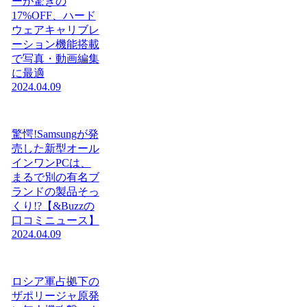
ーが驚きの
17%OFF、ハード
ウェアキャリブレ
ーション機能搭載
で写真・動画編集
に最適
2024.04.09
驚愕!Samsungが発
売した新型オール
インワンPCは、
まるで別の有名ブ
ランドの製品そっ
くり!?【&Buzzの
口コミニュース】
2024.04.09
ロシア軍占拠下の
ザポリージャ原発