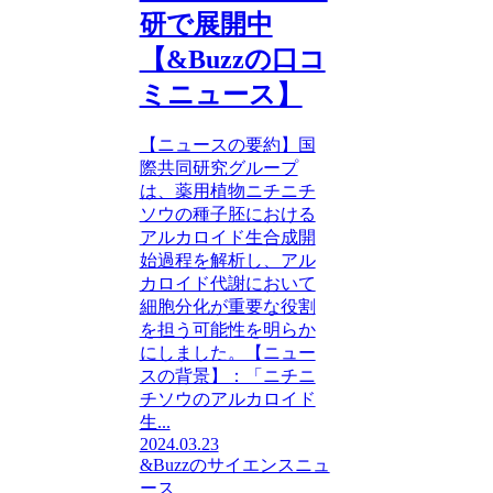
研で展開中
【&Buzzの口コ
ミニュース】
【ニュースの要約】国
際共同研究グループ
は、薬用植物ニチニチ
ソウの種子胚における
アルカロイド生合成開
始過程を解析し、アル
カロイド代謝において
細胞分化が重要な役割
を担う可能性を明らか
にしました。【ニュー
スの背景】：「ニチニ
チソウのアルカロイド
生...
2024.03.23
&Buzzのサイエンスニュ
ース