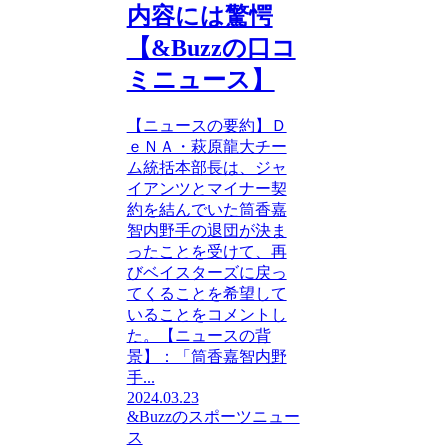
内容には驚愕
【&Buzzの口コ
ミニュース】
【ニュースの要約】Ｄ
ｅＮＡ・萩原龍大チー
ム統括本部長は、ジャ
イアンツとマイナー契
約を結んでいた筒香嘉
智内野手の退団が決ま
ったことを受けて、再
びベイスターズに戻っ
てくることを希望して
いることをコメントし
た。【ニュースの背
景】：「筒香嘉智内野
手...
2024.03.23
&Buzzのスポーツニュー
ス