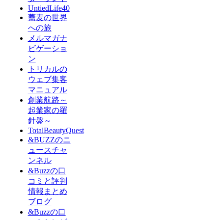
UntiedLife40
蕎麦の世界
への旅
メルマガナ
ビゲーショ
ン
トリカルの
ウェブ集客
マニュアル
創業航路～
起業家の羅
針盤～
TotalBeautyQuest
&BUZZのニ
ュースチャ
ンネル
&Buzzの口
コミと評判
情報まとめ
ブログ
&Buzzの口