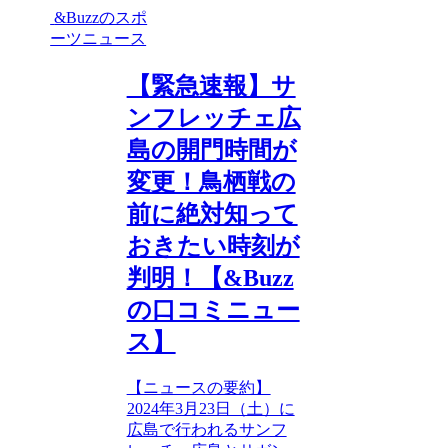
&Buzzのスポ
ーツニュース
【緊急速報】サ
ンフレッチェ広
島の開門時間が
変更！鳥栖戦の
前に絶対知って
おきたい時刻が
判明！【&Buzz
の口コミニュー
ス】
【ニュースの要約】
2024年3月23日（土）に
広島で行われるサンフ