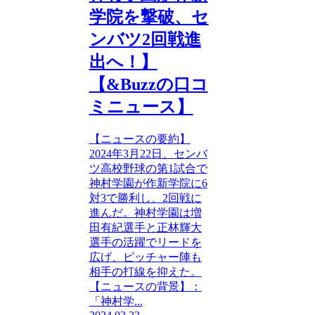
学院を撃破、セ
ンバツ2回戦進
出へ！】
【&Buzzの口コ
ミニュース】
【ニュースの要約】
2024年3月22日、センバ
ツ高校野球の第1試合で
神村学園が作新学院に6
対3で勝利し、2回戦に
進んだ。神村学園は増
田有紀選手と正林輝大
選手の活躍でリードを
広げ、ピッチャー陣も
相手の打線を抑えた。
【ニュースの背景】：
「神村学...