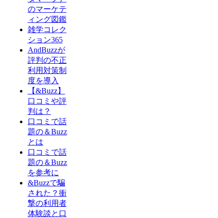
のマーケテ
ィング図鑑
雑学コレク
ション365
AndBuzzが
評判の不正
利用対策制
度を導入
【&Buzz】
口コミや評
判は？
口コミで話
題の＆Buzz
とは
口コミで話
題の＆Buzz
を参考に
&Buzzで騙
された？衝
撃の利用者
体験談と口