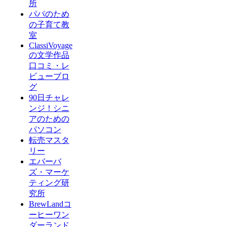
所
パパのため
の子育て教
室
ClassiVoyage
の文学作品
口コミ・レ
ビューブロ
グ
90日チャレ
ンジ！シニ
アのための
パソコン
転売マスタ
リー
エバーバ
ズ・マーケ
ティング研
究所
BrewLandコ
ーヒーワン
ダーランド