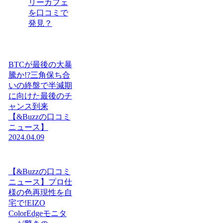
リーカフェ
を口コミで
発見？
BTCが最後の大暴
騰か!?三角保ち合
いの終盤で半減期
に向けた最後のチ
ャンス到来
【&Buzzの口コミ
ニュース】
2024.04.09
【&Buzzの口コミ
ニュース】プロ仕
様の色再現性を自
宅で!EIZO
ColorEdgeモニタ