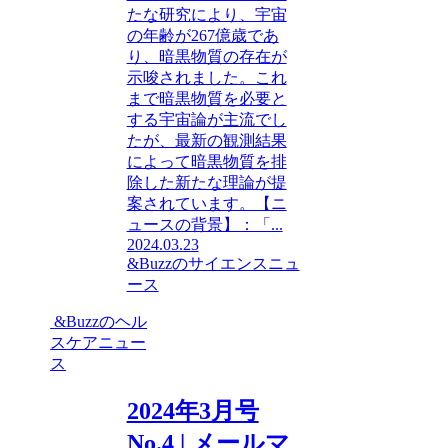
たな研究により、宇宙
の年齢が267億歳であ
り、暗黒物質の存在が
示唆されました。これ
まで暗黒物質を必要と
する宇宙論が主流でし
たが、最新の観測結果
によって暗黒物質を排
除した新たな理論が提
案されています。【ニ
ュースの背景】：「...
2024.03.23
&Buzzのサイエンスニュ
ース
&Buzzのヘル
スケアニュー
ス
2024年3月号
No.4 | メールマ