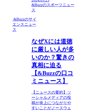
2024.03.23
&Buzzのスポーツニュー
ス
&Buzzのサイ
エンスニュー
ス
なぜXには道徳
に厳しい人が多
いのか？驚きの
真相に迫る
【&Buzzの口コ
ミニュース】
【ニュースの要約】ソ
ーシャルメディアの投
稿が炎上につながりや
すいことがノースウェ