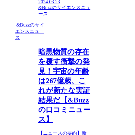
2024.03.23
&Buzzのサイエンスニュ
ース
&Buzzのサイ
エンスニュー
ス
暗黒物質の存在
を覆す衝撃の発
見！宇宙の年齢
は267億歳、こ
れが新たな実証
結果だ【&Buzz
の口コミニュー
ス】
【ニュースの要約】新