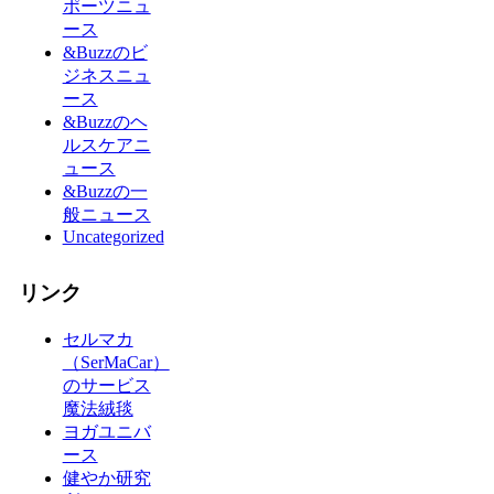
ポーツニュ
ース
&Buzzのビ
ジネスニュ
ース
&Buzzのヘ
ルスケアニ
ュース
&Buzzの一
般ニュース
Uncategorized
リンク
セルマカ
（SerMaCar）
のサービス
魔法絨毯
ヨガユニバ
ース
健やか研究