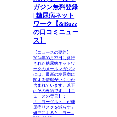
ガジン無料登録
| 糖尿病ネット
ワーク【&Buzz
の口コミニュー
ス】
【ニュースの要約】
2024年03月22日に発行
された糖尿病ネットワ
ークのメールマガジン
には、最新の糖尿病に
関する情報がいくつか
含まれています。以下
はその要約です。【ニ
ュースの背景】：
「「ヨーグルト」が糖
尿病リスクを減らす」
研究によると、ヨー...