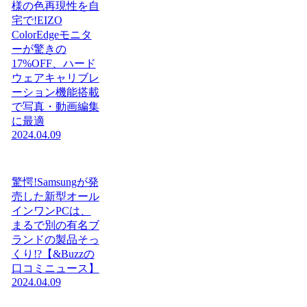
様の色再現性を自
宅で!EIZO
ColorEdgeモニタ
ーが驚きの
17%OFF、ハード
ウェアキャリブレ
ーション機能搭載
で写真・動画編集
に最適
2024.04.09
驚愕!Samsungが発
売した新型オール
インワンPCは、
まるで別の有名ブ
ランドの製品そっ
くり!?【&Buzzの
口コミニュース】
2024.04.09