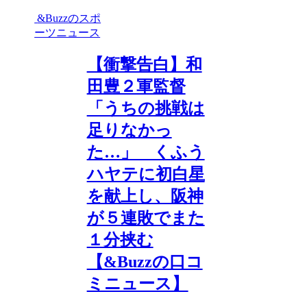
&Buzzのスポ
ーツニュース
【衝撃告白】和
田豊２軍監督
「うちの挑戦は
足りなかっ
た…」 くふう
ハヤテに初白星
を献上し、阪神
が５連敗でまた
１分挟む
【&Buzzの口コ
ミニュース】