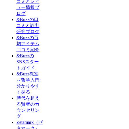
コミとレビ
ュー情報ブ
ログ
&Buzzの口
コミと評判
研究ブログ
&Buzzの百
均アイテム
口コミ紹介
&Buzzの
SNSスター
トガイド
&Buzz教室
～哲学入門:
分かりやす
く探る
時代を超え
る賢者のカ
ウンセリン
グ
Zetamark（ゼ
タマーク）