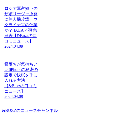
ロシア軍占拠下の
ザポリージャ原発
に無人機攻撃、ウ
クライナ軍の仕業
か？ IAEA が緊急
発表【&Buzzの口
コミニュース】
2024.04.09
寝落ちが気持ちい
い!iPhoneの秘密の
設定で快眠を手に
入れる方法
【&Buzzの口コミ
ニュース】
2024.04.09
&BUZZのニュースチャンネル