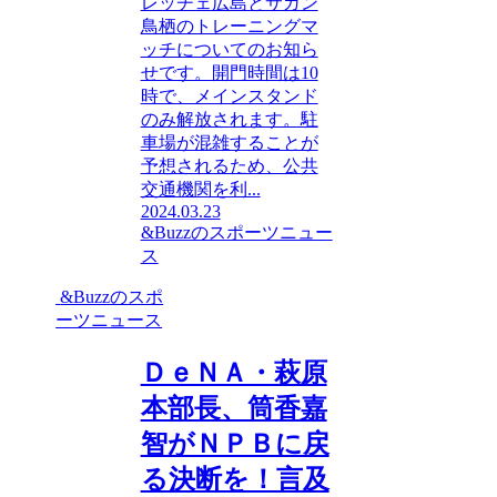
レッチェ広島とサガン
鳥栖のトレーニングマ
ッチについてのお知ら
せです。開門時間は10
時で、メインスタンド
のみ解放されます。駐
車場が混雑することが
予想されるため、公共
交通機関を利...
2024.03.23
&Buzzのスポーツニュー
ス
&Buzzのスポ
ーツニュース
ＤｅＮＡ・萩原
本部長、筒香嘉
智がＮＰＢに戻
る決断を！言及