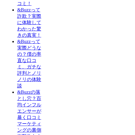
コミ！
&Buzzって
詐欺？実際
に体験して
わかった驚
きの真実！
&Buzzって
実際どうな
の？僕の率
直な口コ
ミ、ガチな
評判とノリ
ノリの体験
談
&Buzzの落
とし穴？百
均インフル
エンサーが
暴く口コミ
マーケティ
ングの裏側