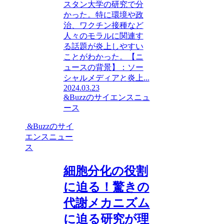
スタン大学の研究で分
かった。特に環境や政
治、ワクチン接種など
人々のモラルに関連す
る話題が炎上しやすい
ことがわかった。【ニ
ュースの背景】：ソー
シャルメディアと炎上...
2024.03.23
&Buzzのサイエンスニュ
ース
&Buzzのサイ
エンスニュー
ス
細胞分化の役割
に迫る！驚きの
代謝メカニズム
に迫る研究が理