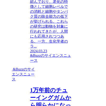
組んでおり、老化の特
徴として細胞レベルで
の消耗と細胞やタンパ
ク質の除去能力の低下
が挙げられる。これら
の研究は動物を対象に
行われてきたが、人間
にも応用されつつあ
る。一方、生化学者の
ラ...
2024.03.23
&Buzzのサイエンスニュ
ース
&Buzzのサイ
エンスニュー
ス
1万年前のチュ
ーイングガムか
ら明らかになっ