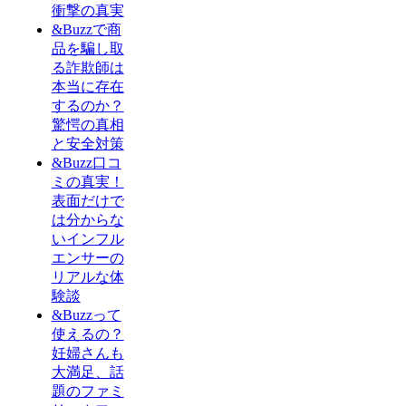
衝撃の真実
&Buzzで商
品を騙し取
る詐欺師は
本当に存在
するのか？
驚愕の真相
と安全対策
&Buzz口コ
ミの真実！
表面だけで
は分からな
いインフル
エンサーの
リアルな体
験談
&Buzzって
使えるの？
妊婦さんも
大満足、話
題のファミ