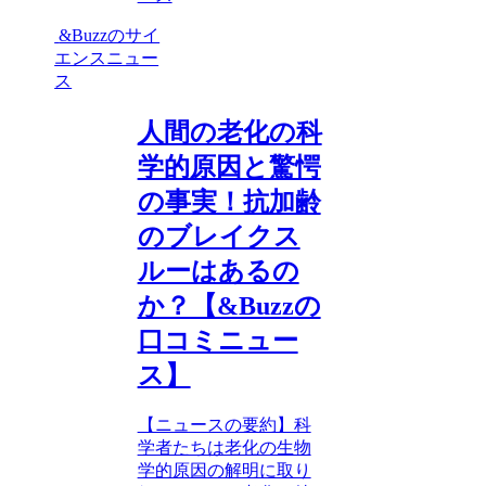
&Buzzのサイ
エンスニュー
ス
人間の老化の科
学的原因と驚愕
の事実！抗加齢
のブレイクス
ルーはあるの
か？【&Buzzの
口コミニュー
ス】
【ニュースの要約】科
学者たちは老化の生物
学的原因の解明に取り