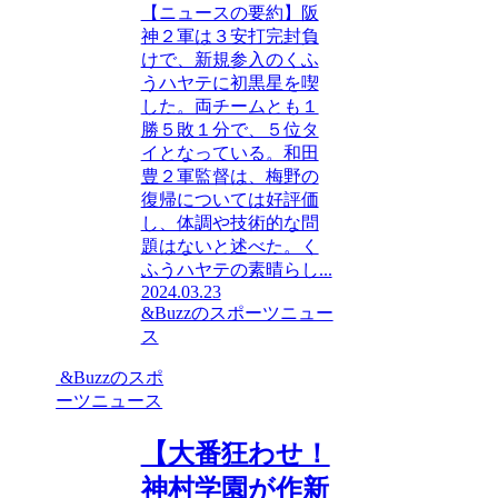
【ニュースの要約】阪
神２軍は３安打完封負
けで、新規参入のくふ
うハヤテに初黒星を喫
した。両チームとも１
勝５敗１分で、５位タ
イとなっている。和田
豊２軍監督は、梅野の
復帰については好評価
し、体調や技術的な問
題はないと述べた。く
ふうハヤテの素晴らし...
2024.03.23
&Buzzのスポーツニュー
ス
&Buzzのスポ
ーツニュース
【大番狂わせ！
神村学園が作新