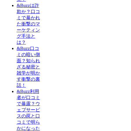
&Buzzは詐
欺か？口コ
ミで暴かれ
た衝撃のマ
ーケティン
グ手法と
は？
&Buzz口コ
ミの暗い側
面？知られ
ざる秘密と
雑学が明か
す衝撃の裏
話！
&Buzz利用
者が口コミ
で暴露？ウ
ェブサービ
スの罠と口
コミで明ら
かになった