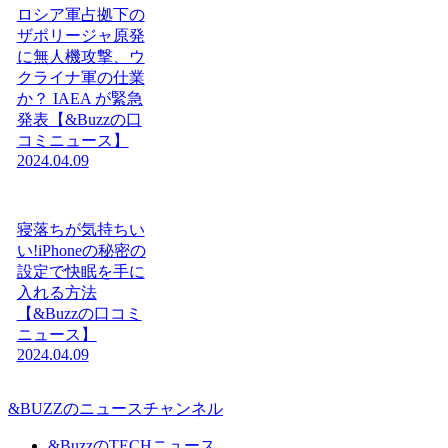
ロシア軍占拠下の
ザポリージャ原発
に無人機攻撃、ウ
クライナ軍の仕業
か？ IAEA が緊急
発表【&Buzzの口
コミニュース】
2024.04.09
寝落ちが気持ちい
い!iPhoneの秘密の
設定で快眠を手に
入れる方法
【&Buzzの口コミ
ニュース】
2024.04.09
&BUZZのニュースチャンネル
&BuzzのTECHニュース