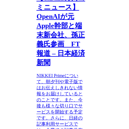
ミニュース】
OpenAIが元
Apple幹部と端
末新会社、孫正
義氏参画 FT
報道 – 日本経済
新聞
NIKKEI Primeについ
て、朝夕刊や電子版で
はお伝えしきれない情
報をお届けしていると
のことです。また、今
後も様々な切り口でサ
ービスを開始する予定
です。さらに、日経の
記事利用サービスで