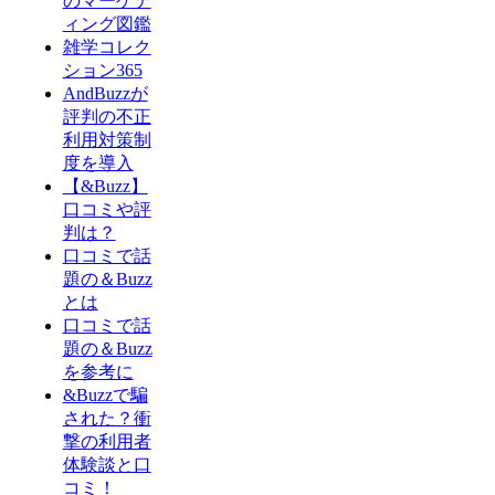
のマーケテ
ィング図鑑
雑学コレク
ション365
AndBuzzが
評判の不正
利用対策制
度を導入
【&Buzz】
口コミや評
判は？
口コミで話
題の＆Buzz
とは
口コミで話
題の＆Buzz
を参考に
&Buzzで騙
された？衝
撃の利用者
体験談と口
コミ！