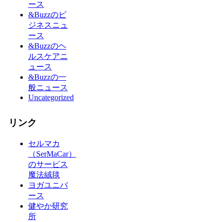
ース
&Buzzのビ
ジネスニュ
ース
&Buzzのヘ
ルスケアニ
ュース
&Buzzの一
般ニュース
Uncategorized
リンク
セルマカ
（SerMaCar）
のサービス
魔法絨毯
ヨガユニバ
ース
健やか研究
所