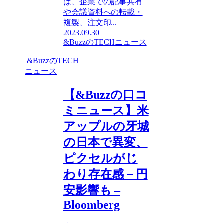
は、企業での記事共有
や会議資料への転載・
複製、注文印...
2023.09.30
&BuzzのTECHニュース
&BuzzのTECH
ニュース
【&Buzzの口コ
ミニュース】米
アップルの牙城
の日本で異変、
ピクセルがじ
わり存在感－円
安影響も –
Bloomberg