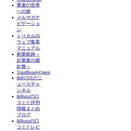
蕎麦の世界
への旅
メルマガナ
ビゲーショ
ン
トリカルの
ウェブ集客
マニュアル
創業航路～
起業家の羅
針盤～
TotalBeautyQuest
&BUZZのニ
ュースチャ
ンネル
&Buzzの口
コミと評判
情報まとめ
ブログ
&Buzzの口
コミとレビ