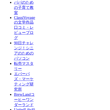
パパのため
の子育て教
室
ClassiVoyage
の文学作品
口コミ・レ
ビューブロ
グ
90日チャレ
ンジ！シニ
アのための
パソコン
転売マスタ
リー
エバーバ
ズ・マーケ
ティング研
究所
BrewLandコ
ーヒーワン
ダーランド
UntiedLife40