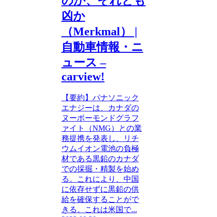
のか、それとも
凶か
（Merkmal） |
自動車情報・ニ
ュース –
carview!
【要約】パナソニック
エナジーは、カナダの
ヌーボーモンドグラフ
ァイト（NMG）との業
務提携を発表し、リチ
ウムイオン電池の負極
材である黒鉛のカナダ
での採掘・精製を始め
る。これにより、中国
に依存せずに黒鉛の供
給を確保することがで
きる。これは米国で...