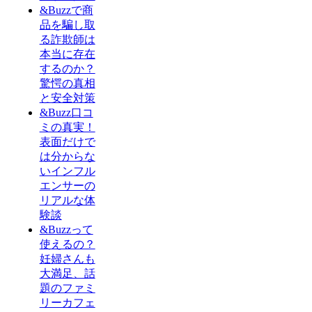
&Buzzで商
品を騙し取
る詐欺師は
本当に存在
するのか？
驚愕の真相
と安全対策
&Buzz口コ
ミの真実！
表面だけで
は分からな
いインフル
エンサーの
リアルな体
験談
&Buzzって
使えるの？
妊婦さんも
大満足、話
題のファミ
リーカフェ