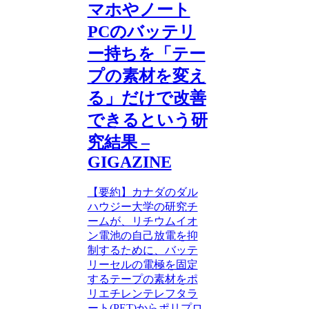
マホやノート
PCのバッテリ
ー持ちを「テー
プの素材を変え
る」だけで改善
できるという研
究結果 –
GIGAZINE
【要約】カナダのダル
ハウジー大学の研究チ
ームが、リチウムイオ
ン電池の自己放電を抑
制するために、バッテ
リーセルの電極を固定
するテープの素材をポ
リエチレンテレフタラ
ート(PET)からポリプロ