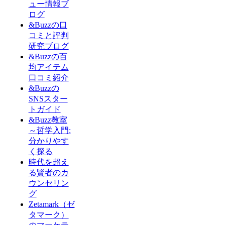
ュー情報ブ
ログ
&Buzzの口
コミと評判
研究ブログ
&Buzzの百
均アイテム
口コミ紹介
&Buzzの
SNSスター
トガイド
&Buzz教室
～哲学入門:
分かりやす
く探る
時代を超え
る賢者のカ
ウンセリン
グ
Zetamark（ゼ
タマーク）