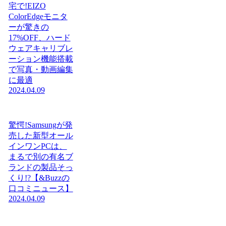
宅で!EIZO
ColorEdgeモニタ
ーが驚きの
17%OFF、ハード
ウェアキャリブレ
ーション機能搭載
で写真・動画編集
に最適
2024.04.09
驚愕!Samsungが発
売した新型オール
インワンPCは、
まるで別の有名ブ
ランドの製品そっ
くり!?【&Buzzの
口コミニュース】
2024.04.09