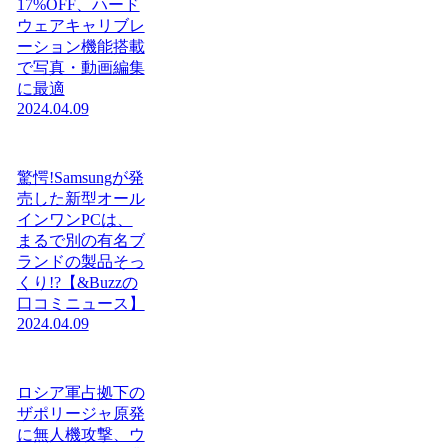
17%OFF、ハード
ウェアキャリブレ
ーション機能搭載
で写真・動画編集
に最適
2024.04.09
驚愕!Samsungが発
売した新型オール
インワンPCは、
まるで別の有名ブ
ランドの製品そっ
くり!?【&Buzzの
口コミニュース】
2024.04.09
ロシア軍占拠下の
ザポリージャ原発
に無人機攻撃、ウ