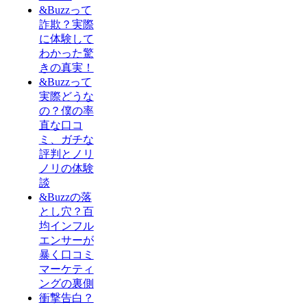
&Buzzって
詐欺？実際
に体験して
わかった驚
きの真実！
&Buzzって
実際どうな
の？僕の率
直な口コ
ミ、ガチな
評判とノリ
ノリの体験
談
&Buzzの落
とし穴？百
均インフル
エンサーが
暴く口コミ
マーケティ
ングの裏側
衝撃告白？