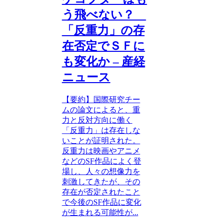
う飛べない？
「反重力」の存
在否定でＳＦに
も変化か – 産経
ニュース
【要約】国際研究チー
ムの論文によると、重
力と反対方向に働く
「反重力」は存在しな
いことが証明された。
反重力は映画やアニメ
などのSF作品によく登
場し、人々の想像力を
刺激してきたが、その
存在が否定されたこと
で今後のSF作品に変化
が生まれる可能性が...