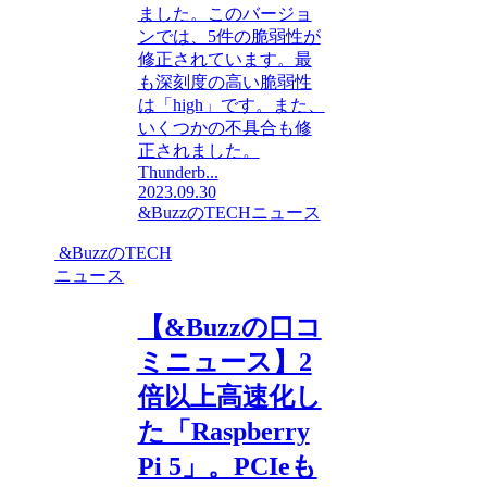
ました。このバージョ
ンでは、5件の脆弱性が
修正されています。最
も深刻度の高い脆弱性
は「high」です。また、
いくつかの不具合も修
正されました。
Thunderb...
2023.09.30
&BuzzのTECHニュース
&BuzzのTECH
ニュース
【&Buzzの口コ
ミニュース】2
倍以上高速化し
た「Raspberry
Pi 5」。PCIeも