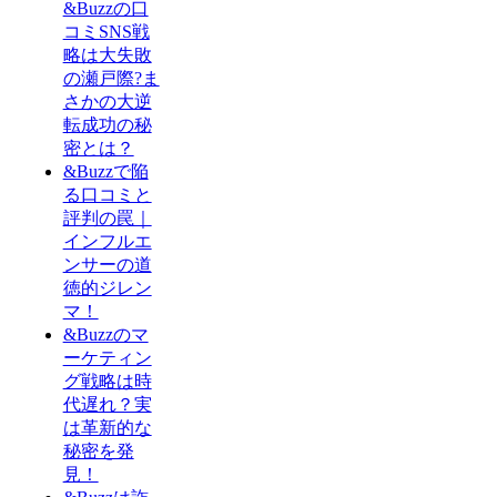
&Buzzの口
コミSNS戦
略は大失敗
の瀬戸際?ま
さかの大逆
転成功の秘
密とは？
&Buzzで陥
る口コミと
評判の罠｜
インフルエ
ンサーの道
徳的ジレン
マ！
&Buzzのマ
ーケティン
グ戦略は時
代遅れ？実
は革新的な
秘密を発
見！