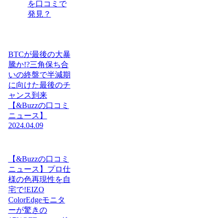
を口コミで
発見？
BTCが最後の大暴
騰か!?三角保ち合
いの終盤で半減期
に向けた最後のチ
ャンス到来
【&Buzzの口コミ
ニュース】
2024.04.09
【&Buzzの口コミ
ニュース】プロ仕
様の色再現性を自
宅で!EIZO
ColorEdgeモニタ
ーが驚きの