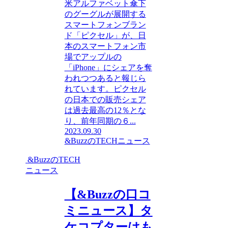
米アルファベット傘下
のグーグルが展開する
スマートフォンブラン
ド「ピクセル」が、日
本のスマートフォン市
場でアップルの
「iPhone」にシェアを奪
われつつあると報じら
れています。ピクセル
の日本での販売シェア
は過去最高の12％とな
り、前年同期の６...
2023.09.30
&BuzzのTECHニュース
&BuzzのTECH
ニュース
【&Buzzの口コ
ミニュース】タ
ケコプターはも