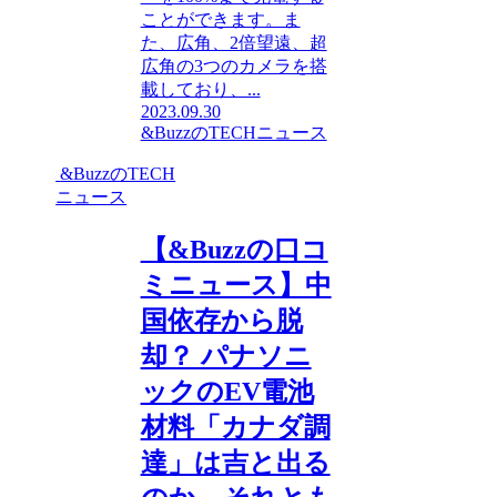
ことができます。ま
た、広角、2倍望遠、超
広角の3つのカメラを搭
載しており、...
2023.09.30
&BuzzのTECHニュース
&BuzzのTECH
ニュース
【&Buzzの口コ
ミニュース】中
国依存から脱
却？ パナソニ
ックのEV電池
材料「カナダ調
達」は吉と出る