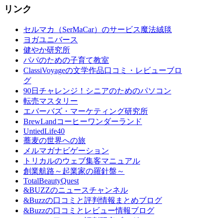
リンク
セルマカ（SerMaCar）のサービス魔法絨毯
ヨガユニバース
健やか研究所
パパのための子育て教室
ClassiVoyageの文学作品口コミ・レビューブロ
グ
90日チャレンジ！シニアのためのパソコン
転売マスタリー
エバーバズ・マーケティング研究所
BrewLandコーヒーワンダーランド
UntiedLife40
蕎麦の世界への旅
メルマガナビゲーション
トリカルのウェブ集客マニュアル
創業航路～起業家の羅針盤～
TotalBeautyQuest
&BUZZのニュースチャンネル
&Buzzの口コミと評判情報まとめブログ
&Buzzの口コミとレビュー情報ブログ