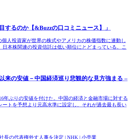
するのか【&Buzzの口コミニュース】」
くの個人投資家が世界の株式やアメリカの株価指数に連動し
、日本株関連の投資信託は低い順位にとどまっている。こ
年以来の安値－中国経済巡り悲観的な見方強まる –
16年ぶりの安値を付けた。中国の経済と金融市場に対する
レートを予想より元高水準に設定し、それが過去最も長い
長の代表権外す人事を決定 | NHK | 小売業