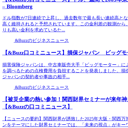
– Bloomberg
ドル指数が7日連続で上昇し、過去数年で最も長い連続高と
高く維持されると予想されています。この金利差の観測から
りも高い金利を求めているた...
&Buzzのビジネスニュース
【&Buzz口コミニュース】損保ジャパン ビッグ
損害保険ジャパンは、中古車販売大手「ビッグモーター」に
を調べるための点検費用を負担することを発表しました。損
ジャパンの契約者や事故の相手...
&Buzzのビジネスニュース
【被災企業の熱い参加！関西財界セミナーが来年神
【&Buzzの口コミニュース】
【ニュースの要約】関西財界が誘致した2025年大阪・関西
ンをテーマにした財界セミナーでは、「未来の視点」がキー