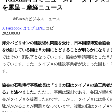
を露呈 – 産経ニュース
&Buzzのビジネスニュース
X
Facebook
はてブ
LINE
コピー
2023.09.03
海外パビリオンの建設遅れ問題を受け、日本国際博覧会協会
を検討している国は５カ国にとどまることが明らかになりま
ではその１割以下となっています。協会が申請期限とした８
っています。また、タイプＡの建設事業者が決まった国も１
す。
協会の石毛博行事務総長は「１３カ国はタイプＡの施工業者
る」と述べました。
ただし、事態は深刻であり、各国が望む
会がタイプＸを提案したのです。しかし、タイプＸには多く
駄がかかることが問題となっています。複数の国はタイプＡ