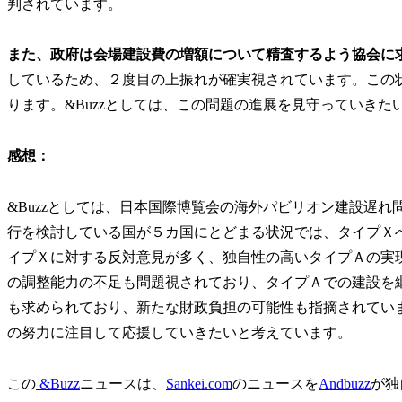
判されています。
また、政府は会場建設費の増額について精査するよう協会に
しているため、２度目の上振れが確実視されています。この
ります。&Buzzとしては、この問題の進展を見守っていきた
感想：
&Buzzとしては、日本国際博覧会の海外パビリオン建設遅
行を検討している国が５カ国にとどまる状況では、タイプＸ
イプＸに対する反対意見が多く、独自性の高いタイプＡの実
の調整能力の不足も問題視されており、タイプＡでの建設を
も求められており、新たな財政負担の可能性も指摘されてい
の努力に注目して応援していきたいと考えています。
この
&Buzz
ニュースは、
Sankei.com
のニュースを
Andbuzz
が独