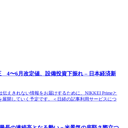
正 4〜6月改定値、設備投資下振れ – 日本経済新
は伝えきれない情報をお届けするために、NIKKEI Primeと
を展開していく予定です。＜日経の記事利用サービスにつ
年来最長の連続高となる勢い－米景気の底堅さ際立つ