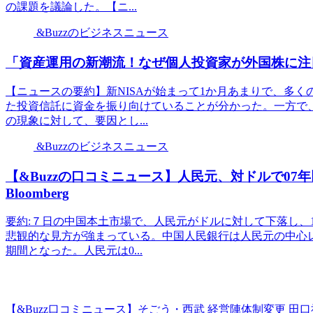
の課題を議論した。【ニ...
&Buzzのビジネスニュース
「資産運用の新潮流！なぜ個人投資家が外国株に注目
【ニュースの要約】新NISAが始まって1か月あまりで、多
た投資信託に資金を振り向けていることが分かった。一方で
の現象に対して、要因とし...
&Buzzのビジネスニュース
【&Buzzの口コミニュース】人民元、対ドルで07
Bloomberg
要約:７日の中国本土市場で、人民元がドルに対して下落し、
悲観的な見方が強まっている。中国人民銀行は人民元の中心
期間となった。人民元は0...
【&Buzz口コミニュース】そごう・西武 経営陣体制変更 田口社