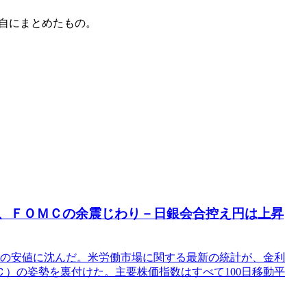
自にまとめたもの。
落、ＦＯＭＣの余震じわり－日銀会合控え円は上昇
以来の安値に沈んだ。米労働市場に関する最新の統計が、金利
）の姿勢を裏付けた。主要株価指数はすべて100日移動平