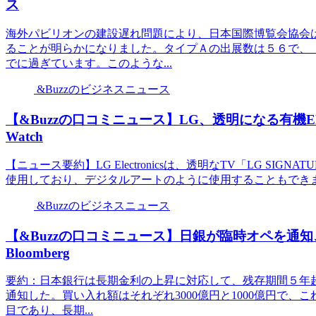
ス
海外パビリオンの建設遅れ問題により、日本国際博覧会協会
ることが明らかになりました。タイプＡの出展数は５６で、
でに過ぎています。このような...
&Buzzのビジネスニュース
【&Buzzの口コミニュース】LG、透明になる有機EL TV
Watch
【ニュース要約】LG Electronicsは、透明なTV「LG SIG
使用しており、デジタルアートのように使用することもできま
&Buzzのビジネスニュース
【&Buzzの口コミニュース】日銀が臨時オペを通知、
Bloomberg
要約：日本銀行は長期金利の上昇に対応して、残存期間５年超1
通知した。買い入れ額はそれぞれ3000億円と1000億円で
目であり、長期...