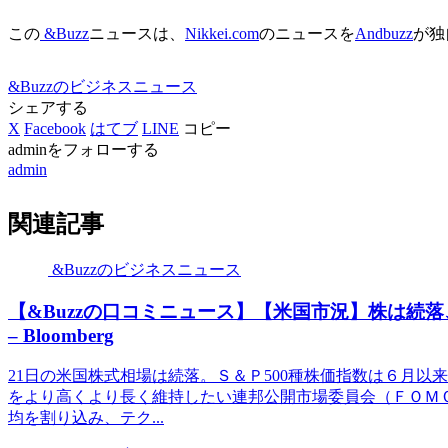
この
&Buzz
ニュースは、
Nikkei.com
のニュースを
Andbuzz
が独
&Buzzのビジネスニュース
シェアする
X
Facebook
はてブ
LINE
コピー
adminをフォローする
admin
関連記事
&Buzzのビジネスニュース
【&Buzzの口コミニュース】【米国市況】株は続
– Bloomberg
21日の米国株式相場は続落。Ｓ＆Ｐ500種株価指数は６月
をより高くより長く維持したい連邦公開市場委員会（ＦＯＭＣ
均を割り込み、テク...