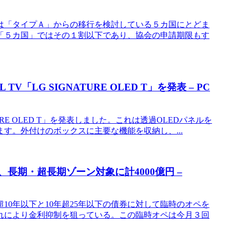
は「タイプＡ」からの移行を検討している５カ国にとどま
「５カ国」ではその１割以下であり、協会の申請期限もす
「LG SIGNATURE OLED T」を発表 – PC
NATURE OLED T」を発表しました。これは透過OLEDパネルを
す。外付けのボックスに主要な機能を収納し、...
長期・超長期ゾーン対象に計4000億円 –
0年以下と10年超25年以下の債券に対して臨時のオペを
、これにより金利抑制を狙っている。この臨時オペは今月３回