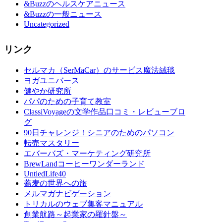
&Buzzのヘルスケアニュース
&Buzzの一般ニュース
Uncategorized
リンク
セルマカ（SerMaCar）のサービス魔法絨毯
ヨガユニバース
健やか研究所
パパのための子育て教室
ClassiVoyageの文学作品口コミ・レビューブロ
グ
90日チャレンジ！シニアのためのパソコン
転売マスタリー
エバーバズ・マーケティング研究所
BrewLandコーヒーワンダーランド
UntiedLife40
蕎麦の世界への旅
メルマガナビゲーション
トリカルのウェブ集客マニュアル
創業航路～起業家の羅針盤～