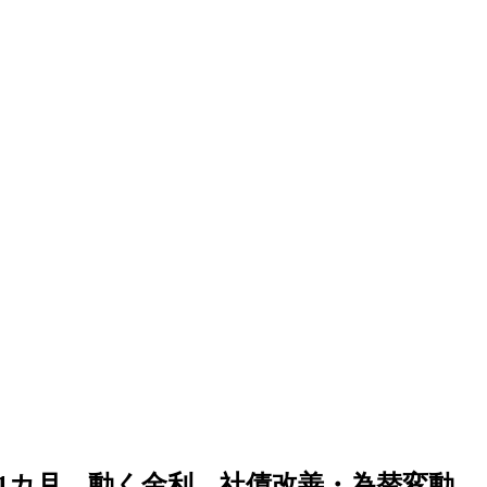
正1カ月 動く金利、社債改善・為替変動