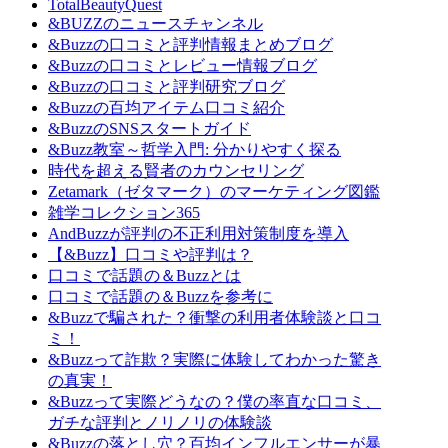
TotalBeautyQuest
&BUZZのニュースチャンネル
&Buzzの口コミと評判情報まとめブログ
&Buzzの口コミとレビュー情報ブログ
&Buzzの口コミと評判研究ブログ
&Buzzの百均アイテム口コミ紹介
&BuzzのSNSスタートガイド
&Buzz教室～哲学入門: 分かりやすく探る
時代を超える賢者のカウンセリング
Zetamark（ゼタマーク）のマーケティング図鑑
雑学コレクション365
AndBuzzが評判の不正利用対策制度を導入
【&Buzz】口コミや評判は？
口コミで話題の＆Buzzとは
口コミで話題の＆Buzzを参考に
&Buzzで騙された？衝撃の利用者体験談と口コ
ミ！
&Buzzって詐欺？実際に体験してわかった驚き
の真実！
&Buzzって実際どうなの？僕の率直な口コミ、
ガチな評判とノリノリの体験談
&Buzzの落とし穴？百均インフルエンサーが暴