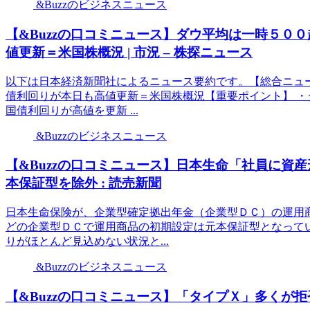
&Buzzのビジネスニュース
【&Buzzの口コミニュース】ダウ平均は一時５０
値更新＝米国株概況 | 市況 – 株探ニュース
以下は日本経済新聞社によるニュース要約です。【総合ニュ
債利回りが本日も高値更新＝米国株概況【重要ポイント】 ・
国債利回りが高値を更新 ...
&Buzzのビジネスニュース
【&Buzzの口コミニュース】日本生命「社員に資
本保証型を除外 : 読売新聞
日本生命保険が、企業型確定拠出年金（企業型ＤＣ）の運用
どの企業型ＤＣで運用商品の初期設定は元本保証型となって
りがほとんど見込めない状況と...
&Buzzのビジネスニュース
【&Buzzの口コミニュース】「タイプＸ」多くが拒