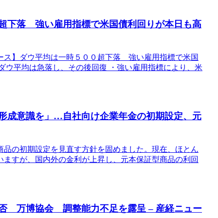
０超下落 強い雇用指標で米国債利回りが本日も高
ース】ダウ平均は一時５００超下落 強い雇用指標で米国
ダウ平均は急落し、その後回復 ・強い雇用指標により、米
産形成意識を」…自社向け企業年金の初期設定、元
商品の初期設定を見直す方針を固めました。現在、ほとん
いますが、国内外の金利が上昇し、元本保証型商品の利回
否 万博協会 調整能力不足を露呈 – 産経ニュー