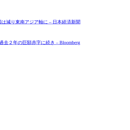
は減り東南アジア軸に – 日本経済新聞
２年の巨額赤字に続き – Bloomberg