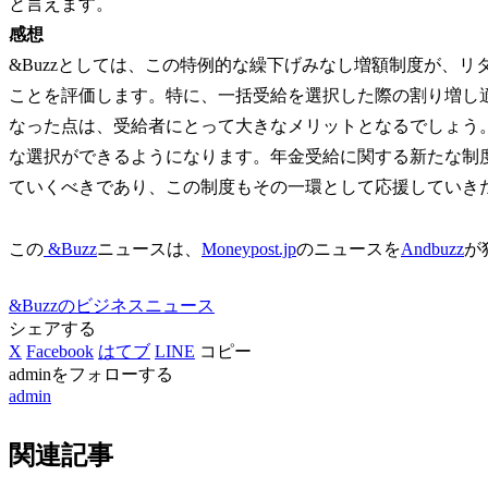
と言えます。
感想
&Buzzとしては、この特例的な繰下げみなし増額制度が、
ことを評価します。特に、一括受給を選択した際の割り増し
なった点は、受給者にとって大きなメリットとなるでしょう
な選択ができるようになります。年金受給に関する新たな制
ていくべきであり、この制度もその一環として応援していき
この
&Buzz
ニュースは、
Moneypost.jp
のニュースを
Andbuzz
が
&Buzzのビジネスニュース
シェアする
X
Facebook
はてブ
LINE
コピー
adminをフォローする
admin
関連記事