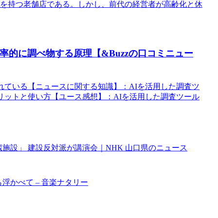
歴史を持つ老舗店である。しかし、前代の経営者が高齢化と休
率的に調べ物する原理【&Buzzの口コミニュー
れている【ニュースに関する知識】：AIを活用した調査ツ
リットと使い方【ユース感想】：AIを活用した調査ツール
蔵施設」 建設反対派が講演会｜NHK 山口県のニュース
浮かべて – 音楽ナタリー