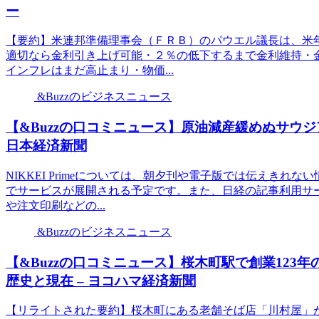
ー
【要約】米連邦準備理事会（ＦＲＢ）のパウエル議長は、米
適切なら金利引き上げ可能・２％の低下するまで金利維持・
インフレはまだ高止まり・物価...
&Buzzのビジネスニュース
【&Buzzの口コミニュース】原油減産緩めぬサウジ
日本経済新聞
NIKKEI Primeについては、朝夕刊や電子版では伝えき
でサービスが展開される予定です。また、日経の記事利用サ
や注文印刷などの...
&Buzzのビジネスニュース
【&Buzzの口コミニュース】桜木町駅で創業12
歴史と現在 – ヨコハマ経済新聞
【リライトされた要約】桜木町にある老舗そば店「川村屋」が、2