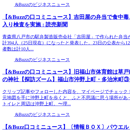
&Buzzのビジネスニュース
【&Buzzの口コミニュース】吉田屋の弁当で食中
入り検査を実施 : 読売新聞
青森県八戸市の駅弁製造販売会社「吉田屋」で作られた弁当が
計394人（25日現在）になったと発表した。23日の公表から
者数は計10人...
&Buzzのビジネスニュース
【&Buzzの口コミニュース】旧福山市体育館は草
の神社【探訪ズーム】福山市沖野上町・多治米町③ 
クリップ記事やフォローした内容を、マイページでチェック
元地図を手に沖野上町を歩くと、ふと不思議に思う場所があ
トイレと周辺は沖野上町。〜理...
&Buzzのビジネスニュース
【&Buzz口コミニュース】〔情報ＢＯＸ〕パウエル