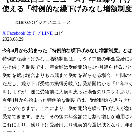
使える「特例的な繰下げみなし増額制度」
&Buzzのビジネスニュース
X
Facebook
はてブ
LINE
コピー
2023.08.29
今年4月から始まった「特例的な繰下げみなし増額制度」と
特例的な繰下げみなし増額制度は、リタイア後の年金受給に
を提供する制度です。年金額は受給開始を1か月遅らせるごとに0
受給を選ぶ場合よりも75歳まで受給を遅らせる場合、年間の
ただし、繰り下げ受給の損得分岐点は受給開始から「11年1
をしますが、逆に受給前に大病を患った場合のリスクもあり
今年4月から始まった特例的な制度では、受給開始を遅らせ
ことができます。これにより、受給開始を繰り下げた人が急
受給できます。また、その後の年金額にも割り増しが適用さ
これにより、繰り下げ受給はより現実的な選択肢となり、年