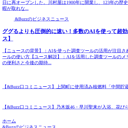
日に再オープンした。川村屋は1900年に開業し、123年の
暇が取れな...
&Buzzのビジネスニュース
ググるよりも圧倒的に速い！多数のAIを使って超効
ス】
【ニュースの背景】：AIを使った調査ツールの活用が注目さ
ールの使い方【ユース解説】：AIを活用した調査ツールのメ
の便利さと今後の期待...
【&Buzz口コミニュース】上関町に使用済み核燃料「中間貯
【&Buzz口コミニュース】乃木坂46・早川聖来が入浴、花びら
ホーム
&Buzzのビジネスニュース