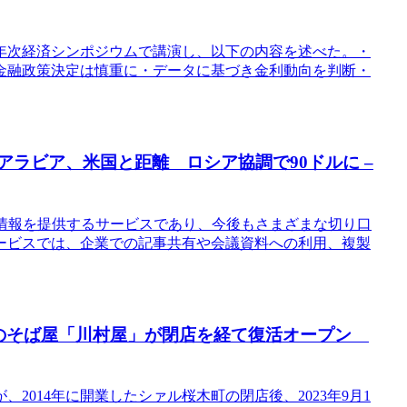
年次経済シンポジウムで講演し、以下の内容を述べた。・
金融政策決定は慎重に・データに基づき金利動向を判断・
アラビア、米国と距離 ロシア協調で90ドルに –
れない情報を提供するサービスであり、今後もさまざまな切り口
ービスでは、企業での記事共有や会議資料への利用、複製
3年のそば屋「川村屋」が閉店を経て復活オープン
014年に開業したシァル桜木町の閉店後、2023年9月1