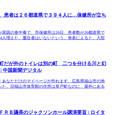
毒、患者は２６都道県で３９４人に…保健所が立ち
原因の食中毒で、市保健所は26日、患者数が26都道県で
124人増えた。重症者はいないという。発表によると、入院
戸町だが外のトイレは別の町 二つを分ける川と幻
| 中国新聞デジタル
！あなただけのマイページが作れます。広島県福山市の地
った。旧福山市体育館の住所は草戸町なのに、屋外にある
ＦＲＢ議長のジャクソンホール講演要旨 | ロイタ