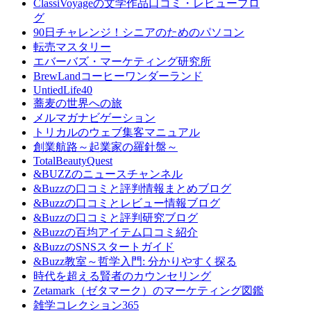
ClassiVoyageの文学作品口コミ・レビューブロ
グ
90日チャレンジ！シニアのためのパソコン
転売マスタリー
エバーバズ・マーケティング研究所
BrewLandコーヒーワンダーランド
UntiedLife40
蕎麦の世界への旅
メルマガナビゲーション
トリカルのウェブ集客マニュアル
創業航路～起業家の羅針盤～
TotalBeautyQuest
&BUZZのニュースチャンネル
&Buzzの口コミと評判情報まとめブログ
&Buzzの口コミとレビュー情報ブログ
&Buzzの口コミと評判研究ブログ
&Buzzの百均アイテム口コミ紹介
&BuzzのSNSスタートガイド
&Buzz教室～哲学入門: 分かりやすく探る
時代を超える賢者のカウンセリング
Zetamark（ゼタマーク）のマーケティング図鑑
雑学コレクション365