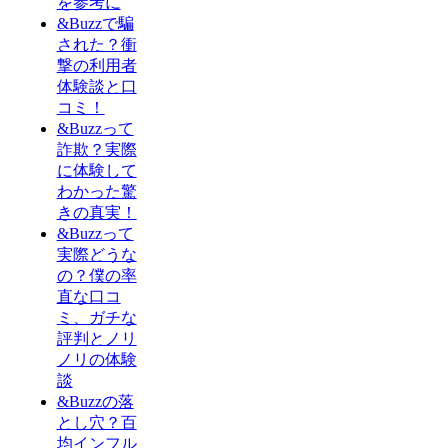
を参考に
&Buzzで騙
された？衝
撃の利用者
体験談と口
コミ！
&Buzzって
詐欺？実際
に体験して
わかった驚
きの真実！
&Buzzって
実際どうな
の？僕の率
直な口コ
ミ、ガチな
評判とノリ
ノリの体験
談
&Buzzの落
とし穴？百
均インフル