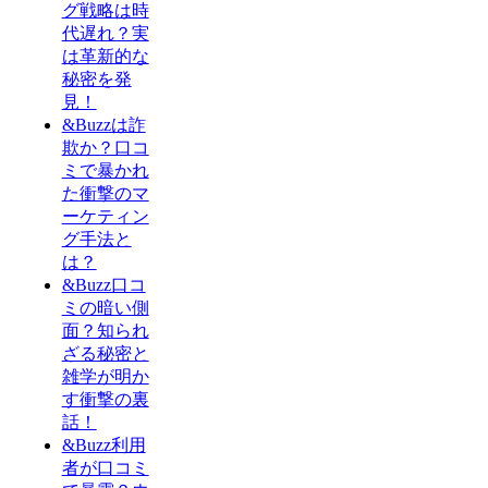
グ戦略は時
代遅れ？実
は革新的な
秘密を発
見！
&Buzzは詐
欺か？口コ
ミで暴かれ
た衝撃のマ
ーケティン
グ手法と
は？
&Buzz口コ
ミの暗い側
面？知られ
ざる秘密と
雑学が明か
す衝撃の裏
話！
&Buzz利用
者が口コミ