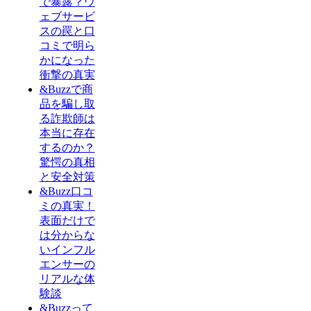
で暴露？ウ
ェブサービ
スの罠と口
コミで明ら
かになった
衝撃の真実
&Buzzで商
品を騙し取
る詐欺師は
本当に存在
するのか？
驚愕の真相
と安全対策
&Buzz口コ
ミの真実！
表面だけで
は分からな
いインフル
エンサーの
リアルな体
験談
&Buzzって