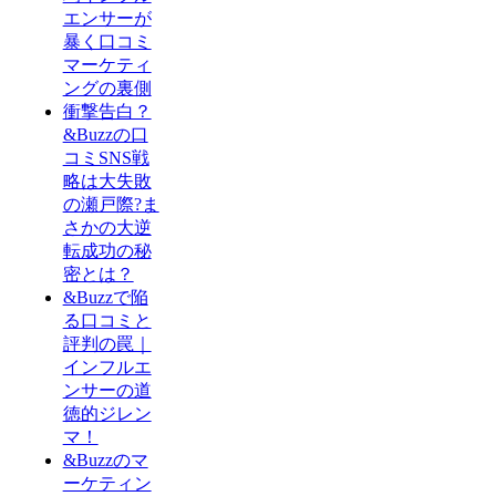
エンサーが
暴く口コミ
マーケティ
ングの裏側
衝撃告白？
&Buzzの口
コミSNS戦
略は大失敗
の瀬戸際?ま
さかの大逆
転成功の秘
密とは？
&Buzzで陥
る口コミと
評判の罠｜
インフルエ
ンサーの道
徳的ジレン
マ！
&Buzzのマ
ーケティン