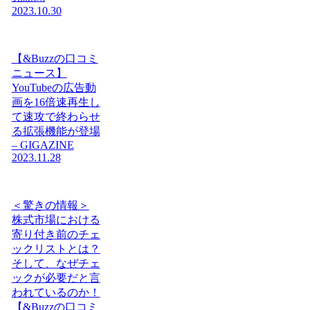
2023.10.30
【&Buzzの口コミ
ニュース】
YouTubeの広告動
画を16倍速再生し
て速攻で終わらせ
る拡張機能が登場
– GIGAZINE
2023.11.28
＜驚きの情報＞
株式市場における
寄り付き前のチェ
ックリストとは？
そして、なぜチェ
ックが必要だと言
われているのか！
【&Buzzの口コミ