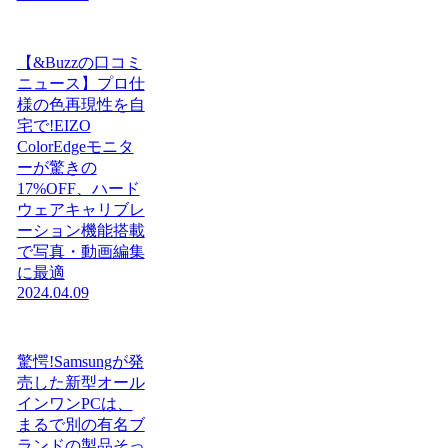
【&Buzzの口コミ
ニュース】プロ仕
様の色再現性を自
宅で!EIZO
ColorEdgeモニタ
ーが驚きの
17%OFF、ハード
ウェアキャリブレ
ーション機能搭載
で写真・動画編集
に最適
2024.04.09
驚愕!Samsungが発
売した新型オール
インワンPCは、
まるで別の有名ブ
ランドの製品そっ