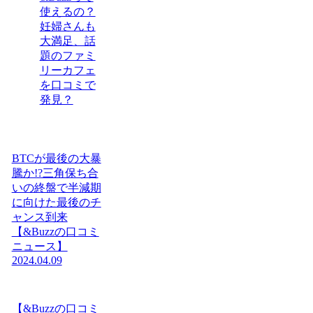
使えるの？
妊婦さんも
大満足、話
題のファミ
リーカフェ
を口コミで
発見？
BTCが最後の大暴
騰か!?三角保ち合
いの終盤で半減期
に向けた最後のチ
ャンス到来
【&Buzzの口コミ
ニュース】
2024.04.09
【&Buzzの口コミ