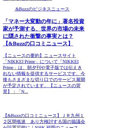
&Buzzのビジネスニュース
「マネー大変動の年に」著名投資
家が予測する、世界の市場の未来
に隠された衝撃の事実とは？
【&Buzzの口コミニュース】
【ニュースの要約】ニュースサイト
「NIKKEI Prime」について「NIKKEI
Prime」は、朝夕刊や電子版では伝えき
れない情報を提供するサービスです。今
後もさまざまな切り口でのサービス展開
が予定されています。【ニュースの背
景】：「N...
【&Buzzの口コミニュース】ＪＲ九州１
２区間低迷 あり方検討する国の協議会
が設置可能に｜NHK 福岡のニュース