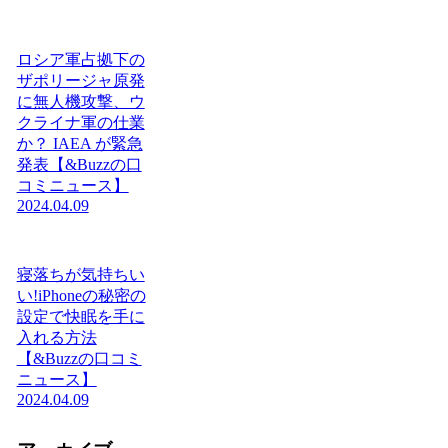
ロシア軍占拠下の
ザポリージャ原発
に無人機攻撃、ウ
クライナ軍の仕業
か？ IAEA が緊急
発表【&Buzzの口
コミニュース】
2024.04.09
寝落ちが気持ちい
い!iPhoneの秘密の
設定で快眠を手に
入れる方法
【&Buzzの口コミ
ニュース】
2024.04.09