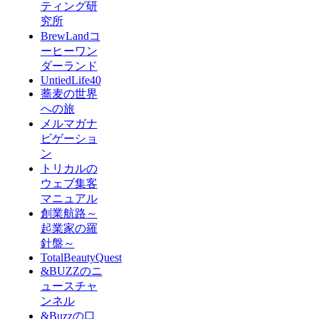
ティング研
究所
BrewLandコ
ーヒーワン
ダーランド
UntiedLife40
蕎麦の世界
への旅
メルマガナ
ビゲーショ
ン
トリカルの
ウェブ集客
マニュアル
創業航路～
起業家の羅
針盤～
TotalBeautyQuest
&BUZZのニ
ュースチャ
ンネル
&Buzzの口