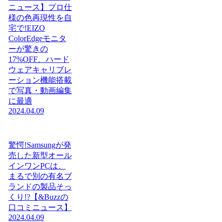
ニュース】プロ仕
様の色再現性を自
宅で!EIZO
ColorEdgeモニタ
ーが驚きの
17%OFF、ハード
ウェアキャリブレ
ーション機能搭載
で写真・動画編集
に最適
2024.04.09
驚愕!Samsungが発
売した新型オール
インワンPCは、
まるで別の有名ブ
ランドの製品そっ
くり!?【&Buzzの
口コミニュース】
2024.04.09