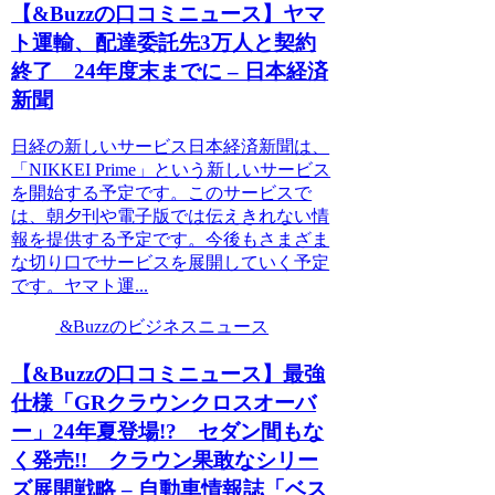
【&Buzzの口コミニュース】ヤマ
ト運輸、配達委託先3万人と契約
終了 24年度末までに – 日本経済
新聞
日経の新しいサービス日本経済新聞は、
「NIKKEI Prime」という新しいサービス
を開始する予定です。このサービスで
は、朝夕刊や電子版では伝えきれない情
報を提供する予定です。今後もさまざま
な切り口でサービスを展開していく予定
です。ヤマト運...
&Buzzのビジネスニュース
【&Buzzの口コミニュース】最強
仕様「GRクラウンクロスオーバ
ー」24年夏登場!? セダン間もな
く発売!! クラウン果敢なシリー
ズ展開戦略 – 自動車情報誌「ベス