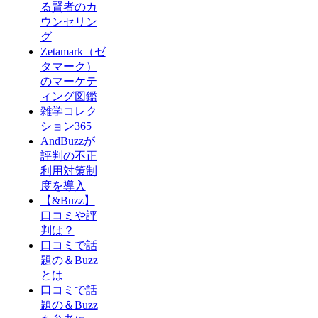
る賢者のカ
ウンセリン
グ
Zetamark（ゼ
タマーク）
のマーケテ
ィング図鑑
雑学コレク
ション365
AndBuzzが
評判の不正
利用対策制
度を導入
【&Buzz】
口コミや評
判は？
口コミで話
題の＆Buzz
とは
口コミで話
題の＆Buzz