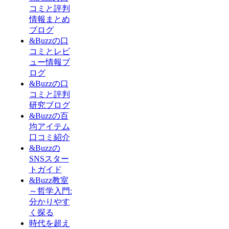
コミと評判
情報まとめ
ブログ
&Buzzの口
コミとレビ
ュー情報ブ
ログ
&Buzzの口
コミと評判
研究ブログ
&Buzzの百
均アイテム
口コミ紹介
&Buzzの
SNSスター
トガイド
&Buzz教室
～哲学入門:
分かりやす
く探る
時代を超え