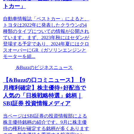
トカー」
自動車情報誌「ベストカー」によると、
トヨタは2022年に発表したクラウンの4
種類のタイプについての情報が公開され
ています。まず、2023年秋にはセダンが
登場する予定であり、2024年夏にはクロ
スオーバーにGR（ガソリンエンジンと
モーターを組...
&Buzzのビジネスニュース
【&Buzzの口コミニュース】【9
月権利確定】株主優待+好配当で
人気の「日株戦略特選」銘柄｜
SBI証券 投資情報メディア
当ページはSBI証券の投資情報部による
株主優待銘柄の紹介です。9月に株主優
待の権利が確定する銘柄が多くあります