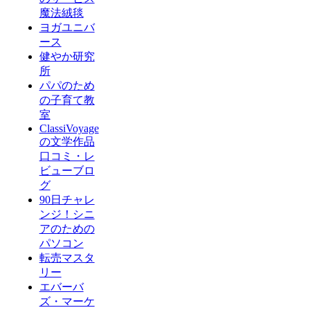
魔法絨毯
ヨガユニバ
ース
健やか研究
所
パパのため
の子育て教
室
ClassiVoyage
の文学作品
口コミ・レ
ビューブロ
グ
90日チャレ
ンジ！シニ
アのための
パソコン
転売マスタ
リー
エバーバ
ズ・マーケ