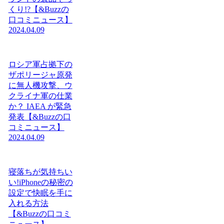
くり!?【&Buzzの
口コミニュース】
2024.04.09
ロシア軍占拠下の
ザポリージャ原発
に無人機攻撃、ウ
クライナ軍の仕業
か？ IAEA が緊急
発表【&Buzzの口
コミニュース】
2024.04.09
寝落ちが気持ちい
い!iPhoneの秘密の
設定で快眠を手に
入れる方法
【&Buzzの口コミ