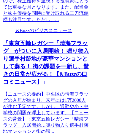
ので、株主優待を重視する投資家にとっ
ては重要な月となります。また、配当金
と株主優待を同時に受け取れる二刀流銘
柄も注目です。ただし、...
&Buzzのビジネスニュース
「東京五輪レガシー「晴海フラッ
グ」がついに入居開始！ 鳴り物入
り選手村跡地が豪華マンションと
して蘇る！ 街の課題を一新し、驚
きの日常が広がる！【&Buzzの口
コミニュース】」
【ニュースの要約】中央区の晴海フラッ
グの入居が始まり、来年には1万2000人
が住む予定です。しかし、通勤や小・中
学校の問題が浮上しています。【ニュー
スの背景】：東京五輪レガシー「晴海フ
ラッグ」入居開始…鳴り物入り選手村跡
地マンションと街の課...