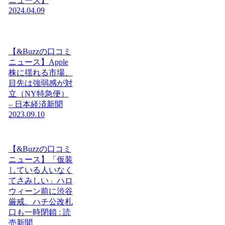
ニュース】
2024.04.09
【&Buzzの口コミ
ニュース】Apple
株に揺れる市場、
目先は強弱感が対
立（NY特急便）
– 日本経済新聞
2023.09.10
【&Buzzの口コミ
ニュース】「仮装
している人いなく
てさみしい」ハロ
ウィーン前に渋谷
厳戒、ハチ公改札
口も一時閉鎖 : 読
売新聞