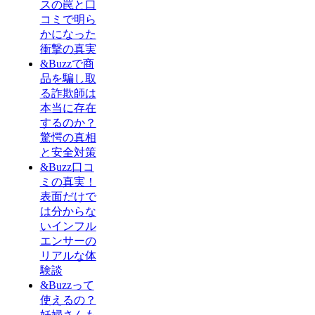
スの罠と口
コミで明ら
かになった
衝撃の真実
&Buzzで商
品を騙し取
る詐欺師は
本当に存在
するのか？
驚愕の真相
と安全対策
&Buzz口コ
ミの真実！
表面だけで
は分からな
いインフル
エンサーの
リアルな体
験談
&Buzzって
使えるの？
妊婦さんも