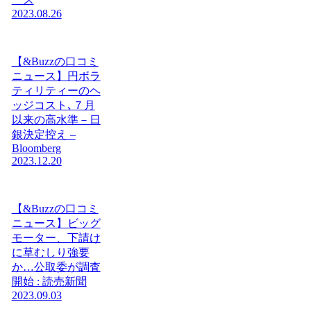
2023.08.26
【&Buzzの口コミ
ニュース】円ボラ
ティリティーのヘ
ッジコスト､７月
以来の高水準－日
銀決定控え –
Bloomberg
2023.12.20
【&Buzzの口コミ
ニュース】ビッグ
モーター、下請け
に草むしり強要
か…公取委が調査
開始 : 読売新聞
2023.09.03