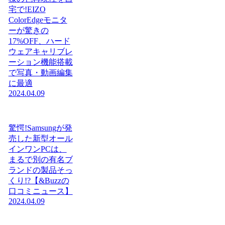
宅で!EIZO
ColorEdgeモニタ
ーが驚きの
17%OFF、ハード
ウェアキャリブレ
ーション機能搭載
で写真・動画編集
に最適
2024.04.09
驚愕!Samsungが発
売した新型オール
インワンPCは、
まるで別の有名ブ
ランドの製品そっ
くり!?【&Buzzの
口コミニュース】
2024.04.09