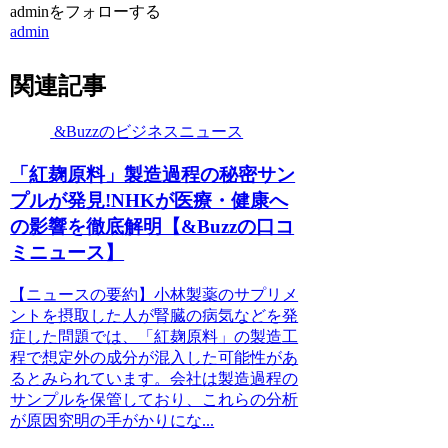
adminをフォローする
admin
関連記事
&Buzzのビジネスニュース
「紅麹原料」製造過程の秘密サン
プルが発見!NHKが医療・健康へ
の影響を徹底解明【&Buzzの口コ
ミニュース】
【ニュースの要約】小林製薬のサプリメ
ントを摂取した人が腎臓の病気などを発
症した問題では、「紅麹原料」の製造工
程で想定外の成分が混入した可能性があ
るとみられています。会社は製造過程の
サンプルを保管しており、これらの分析
が原因究明の手がかりにな...