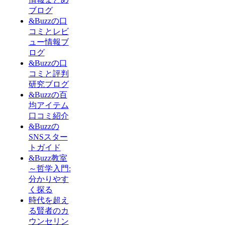
ブログ
&Buzzの口
コミとレビ
ュー情報ブ
ログ
&Buzzの口
コミと評判
研究ブログ
&Buzzの百
均アイテム
口コミ紹介
&Buzzの
SNSスター
トガイド
&Buzz教室
～哲学入門:
分かりやす
く探る
時代を超え
る賢者のカ
ウンセリン