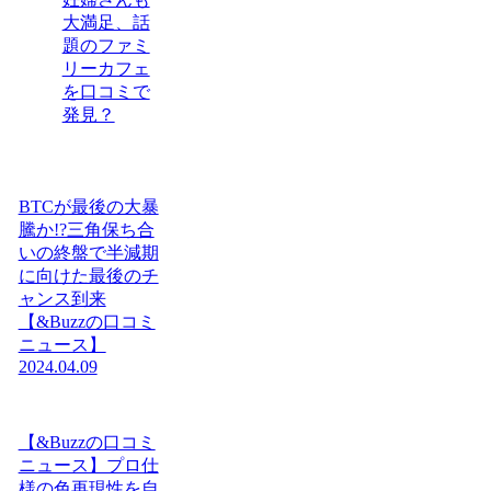
大満足、話
題のファミ
リーカフェ
を口コミで
発見？
BTCが最後の大暴
騰か!?三角保ち合
いの終盤で半減期
に向けた最後のチ
ャンス到来
【&Buzzの口コミ
ニュース】
2024.04.09
【&Buzzの口コミ
ニュース】プロ仕
様の色再現性を自