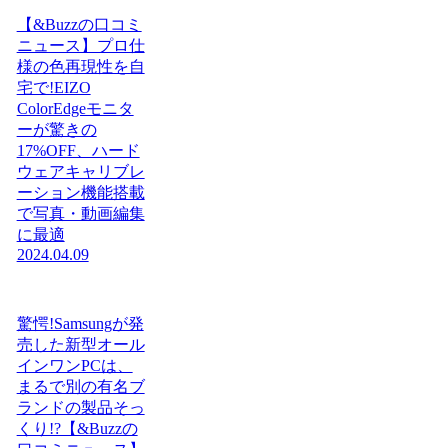
【&Buzzの口コミ
ニュース】プロ仕
様の色再現性を自
宅で!EIZO
ColorEdgeモニタ
ーが驚きの
17%OFF、ハード
ウェアキャリブレ
ーション機能搭載
で写真・動画編集
に最適
2024.04.09
驚愕!Samsungが発
売した新型オール
インワンPCは、
まるで別の有名ブ
ランドの製品そっ
くり!?【&Buzzの