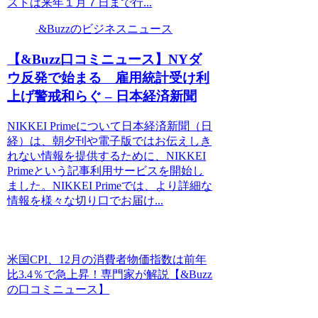
ストは来年１月７日まで行...
&Buzzのビジネスニュース
【&Buzz口コミニュース】NYダ
ウ反発で始まる 雇用統計受け利
上げ警戒和らぐ – 日本経済新聞
NIKKEI Primeについて日本経済新聞（日
経）は、朝夕刊や電子版ではお伝えしき
れない情報を提供するために、NIKKEI
Primeという記事利用サービスを開始し
ました。NIKKEI Primeでは、より詳細な
情報を様々な切り口でお届け...
米国CPI、12月の消費者物価指数は前年
比3.4％で急上昇！専門家が解説【&Buzz
の口コミニュース】