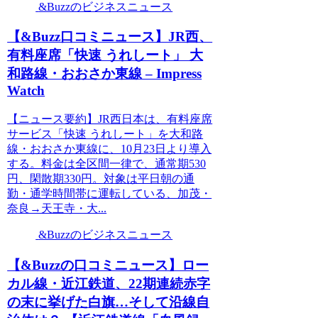
&Buzzのビジネスニュース
【&Buzz口コミニュース】JR西、
有料座席「快速 うれしート」 大
和路線・おおさか東線 – Impress
Watch
【ニュース要約】JR西日本は、有料座席
サービス「快速 うれしート」を大和路
線・おおさか東線に、10月23日より導入
する。料金は全区間一律で、通常期530
円、閑散期330円。対象は平日朝の通
勤・通学時間帯に運転している、加茂・
奈良→天王寺・大...
&Buzzのビジネスニュース
【&Buzzの口コミニュース】ロー
カル線・近江鉄道、22期連続赤字
の末に挙げた白旗…そして沿線自