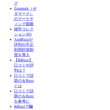
グ
Zetamark（ゼ
タマーク）
のマーケテ
ィング図鑑
雑学コレク
ション365
AndBuzzが
評判の不正
利用対策制
度を導入
【&Buzz】
口コミや評
判は？
口コミで話
題の＆Buzz
とは
口コミで話
題の＆Buzz
を参考に
&Buzzで騙