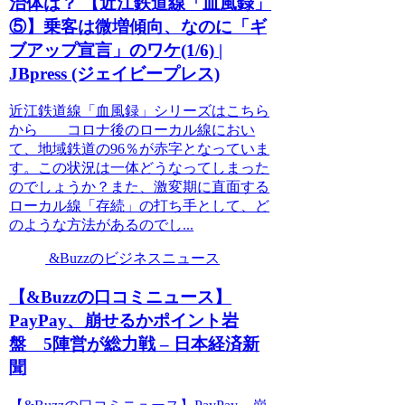
治体は？ 【近江鉄道線「血風録」
⑤】乗客は微増傾向、なのに「ギ
ブアップ宣言」のワケ(1/6) |
JBpress (ジェイビープレス)
近江鉄道線「血風録」シリーズはこちら
から コロナ後のローカル線におい
て、地域鉄道の96％が赤字となっていま
す。この状況は一体どうなってしまった
のでしょうか？また、激変期に直面する
ローカル線「存続」の打ち手として、ど
のような方法があるのでし...
&Buzzのビジネスニュース
【&Buzzの口コミニュース】
PayPay、崩せるかポイント岩
盤 5陣営が総力戦 – 日本経済新
聞