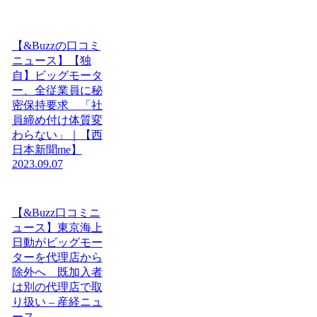
【&Buzzの口コミ
ニュース】【独
自】ビッグモータ
ー、全従業員に秘
密保持要求 「社
員締め付け体質変
わらない」｜【西
日本新聞me】
2023.09.07
【&Buzz口コミニ
ュース】東京海上
日動がビッグモー
ターを代理店から
除外へ 既加入者
は別の代理店で取
り扱い – 産経ニュ
ース