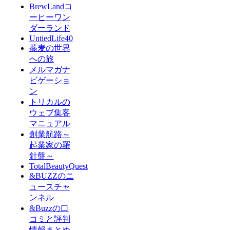
BrewLandコ
ーヒーワン
ダーランド
UntiedLife40
蕎麦の世界
への旅
メルマガナ
ビゲーショ
ン
トリカルの
ウェブ集客
マニュアル
創業航路～
起業家の羅
針盤～
TotalBeautyQuest
&BUZZのニ
ュースチャ
ンネル
&Buzzの口
コミと評判
情報まとめ