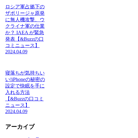
ロシア軍占拠下の
ザポリージャ原発
に無人機攻撃、ウ
クライナ軍の仕業
か？ IAEA が緊急
発表【&Buzzの口
コミニュース】
2024.04.09
寝落ちが気持ちい
い!iPhoneの秘密の
設定で快眠を手に
入れる方法
【&Buzzの口コミ
ニュース】
2024.04.09
アーカイブ