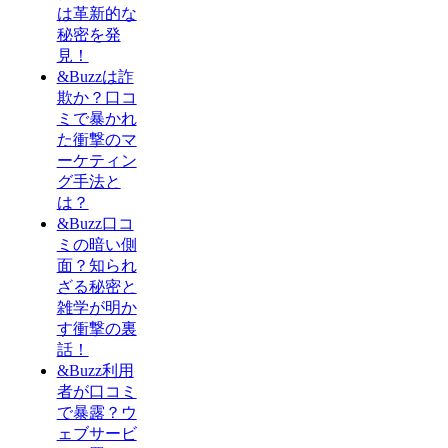
は革新的な
秘密を発
見！
&Buzzは詐
欺か？口コ
ミで暴かれ
た衝撃のマ
ーケティン
グ手法と
は？
&Buzz口コ
ミの暗い側
面？知られ
ざる秘密と
雑学が明か
す衝撃の裏
話！
&Buzz利用
者が口コミ
で暴露？ウ
ェブサービ