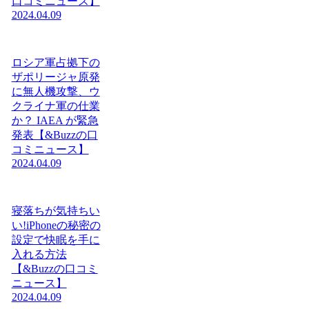
口コミニュース】
2024.04.09
ロシア軍占拠下の
ザポリージャ原発
に無人機攻撃、ウ
クライナ軍の仕業
か？ IAEA が緊急
発表【&Buzzの口
コミニュース】
2024.04.09
寝落ちが気持ちい
い!iPhoneの秘密の
設定で快眠を手に
入れる方法
【&Buzzの口コミ
ニュース】
2024.04.09