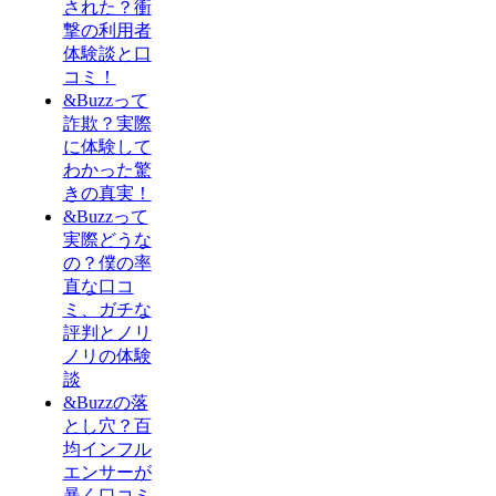
された？衝
撃の利用者
体験談と口
コミ！
&Buzzって
詐欺？実際
に体験して
わかった驚
きの真実！
&Buzzって
実際どうな
の？僕の率
直な口コ
ミ、ガチな
評判とノリ
ノリの体験
談
&Buzzの落
とし穴？百
均インフル
エンサーが
暴く口コミ