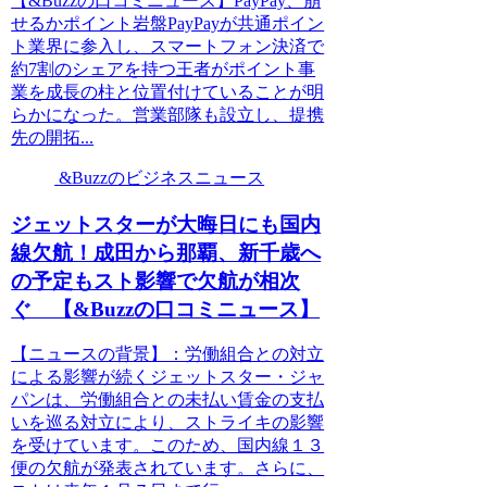
【&Buzzの口コミニュース】PayPay、崩
せるかポイント岩盤PayPayが共通ポイン
ト業界に参入し、スマートフォン決済で
約7割のシェアを持つ王者がポイント事
業を成長の柱と位置付けていることが明
らかになった。営業部隊も設立し、提携
先の開拓...
&Buzzのビジネスニュース
ジェットスターが大晦日にも国内
線欠航！成田から那覇、新千歳へ
の予定もスト影響で欠航が相次
ぐ 【&Buzzの口コミニュース】
【ニュースの背景】：労働組合との対立
による影響が続くジェットスター・ジャ
パンは、労働組合との未払い賃金の支払
いを巡る対立により、ストライキの影響
を受けています。このため、国内線１３
便の欠航が発表されています。さらに、