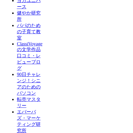
ヨガユニバ
ース
健やか研究
所
パパのため
の子育て教
室
ClassiVoyage
の文学作品
口コミ・レ
ビューブロ
グ
90日チャレ
ンジ！シニ
アのための
パソコン
転売マスタ
リー
エバーバ
ズ・マーケ
ティング研
究所