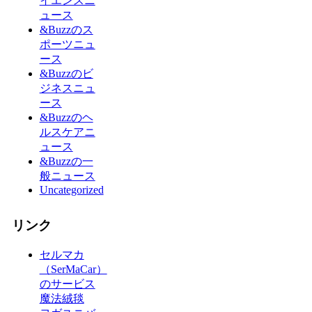
イエンスニ
ュース
&Buzzのス
ポーツニュ
ース
&Buzzのビ
ジネスニュ
ース
&Buzzのヘ
ルスケアニ
ュース
&Buzzの一
般ニュース
Uncategorized
リンク
セルマカ
（SerMaCar）
のサービス
魔法絨毯