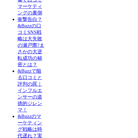
マーケティ
ングの裏側
衝撃告白？
&Buzzの口
コミSNS戦
略は大失敗
の瀬戸際?ま
さかの大逆
転成功の秘
密とは？
&Buzzで陥
る口コミと
評判の罠｜
インフルエ
ンサーの道
徳的ジレン
マ！
&Buzzのマ
ーケティン
グ戦略は時
代遅れ？実