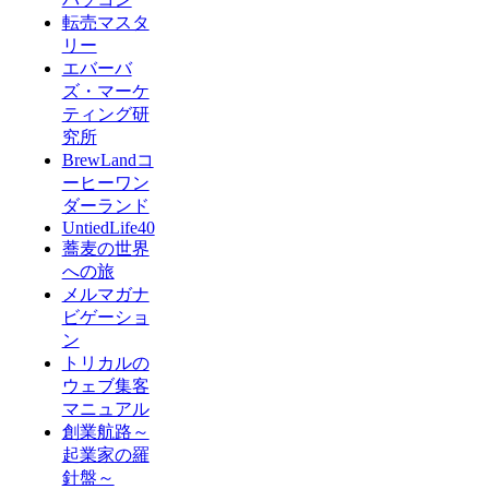
転売マスタ
リー
エバーバ
ズ・マーケ
ティング研
究所
BrewLandコ
ーヒーワン
ダーランド
UntiedLife40
蕎麦の世界
への旅
メルマガナ
ビゲーショ
ン
トリカルの
ウェブ集客
マニュアル
創業航路～
起業家の羅
針盤～