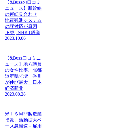
【&Buzzの口コミ
ニュース】新幹線
の運転見合わせ
地震観測システム
の誤対応が原因
JR東 | NHK | 鉄道
2023.10.06
【&Buzz口コミニ
ュース】地方議員
の女性比率、46都
道府県で増 香川
が伸び最大 – 日本
経済新聞
2023.08.28
米ＩＳＭ非製造業
指数、活動拡大ペ
ース急減速－雇用