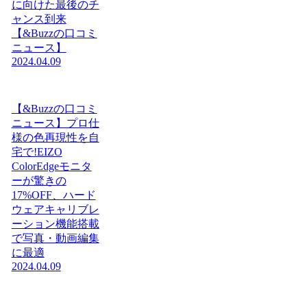
に向けた最後のチ
ャンス到来
【&Buzzの口コミ
ニュース】
2024.04.09
【&Buzzの口コミ
ニュース】プロ仕
様の色再現性を自
宅で!EIZO
ColorEdgeモニタ
ーが驚きの
17%OFF、ハード
ウェアキャリブレ
ーション機能搭載
で写真・動画編集
に最適
2024.04.09