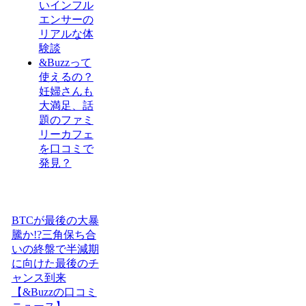
いインフル
エンサーの
リアルな体
験談
&Buzzって
使えるの？
妊婦さんも
大満足、話
題のファミ
リーカフェ
を口コミで
発見？
BTCが最後の大暴
騰か!?三角保ち合
いの終盤で半減期
に向けた最後のチ
ャンス到来
【&Buzzの口コミ