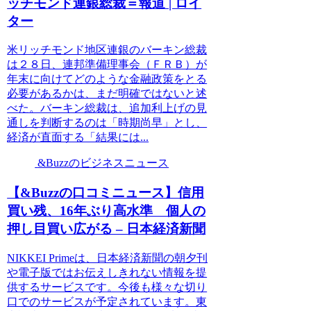
ッチモンド連銀総裁＝報道 | ロイ
ター
米リッチモンド地区連銀のバーキン総裁
は２８日、連邦準備理事会（ＦＲＢ）が
年末に向けてどのような金融政策をとる
必要があるかは、まだ明確ではないと述
べた。バーキン総裁は、追加利上げの見
通しを判断するのは「時期尚早」とし、
経済が直面する「結果には...
&Buzzのビジネスニュース
【&Buzzの口コミニュース】信用
買い残、16年ぶり高水準 個人の
押し目買い広がる – 日本経済新聞
NIKKEI Primeは、日本経済新聞の朝夕刊
や電子版ではお伝えしきれない情報を提
供するサービスです。今後も様々な切り
口でのサービスが予定されています。東