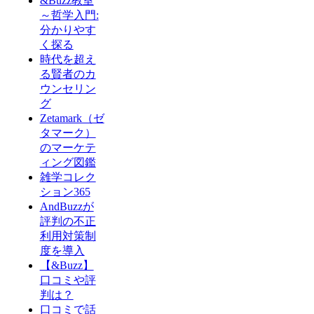
&Buzz教室
～哲学入門:
分かりやす
く探る
時代を超え
る賢者のカ
ウンセリン
グ
Zetamark（ゼ
タマーク）
のマーケテ
ィング図鑑
雑学コレク
ション365
AndBuzzが
評判の不正
利用対策制
度を導入
【&Buzz】
口コミや評
判は？
口コミで話