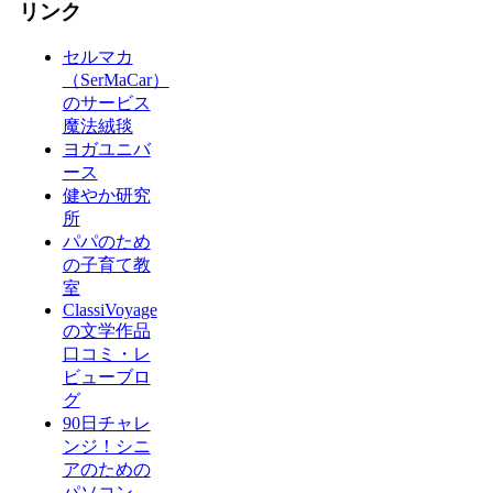
リンク
セルマカ
（SerMaCar）
のサービス
魔法絨毯
ヨガユニバ
ース
健やか研究
所
パパのため
の子育て教
室
ClassiVoyage
の文学作品
口コミ・レ
ビューブロ
グ
90日チャレ
ンジ！シニ
アのための
パソコン