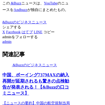
この
&Buzz
ニュースは、
YouTube
のニュ
ースを
Andbuzz
が独自にまとめたもの。
&Buzzのビジネスニュース
シェアする
X
Facebook
はてブ
LINE
コピー
adminをフォローする
admin
関連記事
&Buzzのビジネスニュース
中国、ボーイング737MAXの納入
再開が延期されるも驚きの点検勧
告が発表される！【&Buzzの口コ
ミニュース】
【ニュースの要約】中国の航空規制当局