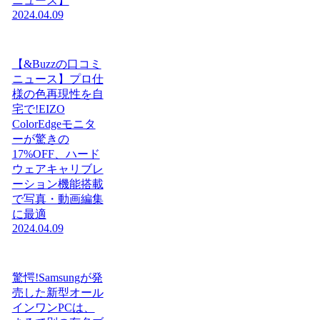
ニュース】
2024.04.09
【&Buzzの口コミ
ニュース】プロ仕
様の色再現性を自
宅で!EIZO
ColorEdgeモニタ
ーが驚きの
17%OFF、ハード
ウェアキャリブレ
ーション機能搭載
で写真・動画編集
に最適
2024.04.09
驚愕!Samsungが発
売した新型オール
インワンPCは、