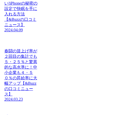
い!iPhoneの秘密の
設定で快眠を手に
入れる方法
【&Buzzの口コミ
ニュース】
2024.04.09
春闘の賃上げ率が
２回目の集計でも
５・２５％と驚異
的な高水準に！中
小企業も４・５
０％の昇給率に大
幅アップ【&Buzz
の口コミニュー
ス】
2024.03.23