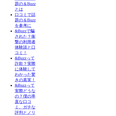
題の＆Buzz
とは
口コミで話
題の＆Buzz
を参考に
&Buzzで騙
された？衝
撃の利用者
体験談と口
コミ！
&Buzzって
詐欺？実際
に体験して
わかった驚
きの真実！
&Buzzって
実際どうな
の？僕の率
直な口コ
ミ、ガチな
評判とノリ