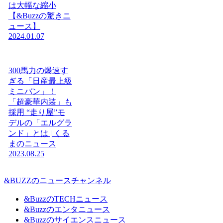
は大幅な縮小
【&Buzzの驚きニ
ュース】
2024.01.07
300馬力の爆速す
ぎる「日産最上級
ミニバン」！
「超豪華内装」も
採用 “走り屋”モ
デルの「エルグラ
ンド」とは | くる
まのニュース
2023.08.25
&BUZZのニュースチャンネル
&BuzzのTECHニュース
&Buzzのエンタニュース
&Buzzのサイエンスニュース