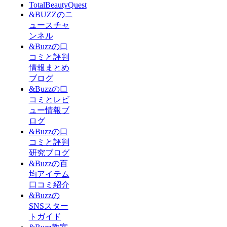
TotalBeautyQuest
&BUZZのニ
ュースチャ
ンネル
&Buzzの口
コミと評判
情報まとめ
ブログ
&Buzzの口
コミとレビ
ュー情報ブ
ログ
&Buzzの口
コミと評判
研究ブログ
&Buzzの百
均アイテム
口コミ紹介
&Buzzの
SNSスター
トガイド