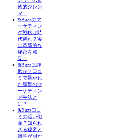
ンサーの道
徳的ジレン
マ！
&Buzzのマ
ーケティン
グ戦略は時
代遅れ？実
は革新的な
秘密を発
見！
&Buzzは詐
欺か？口コ
ミで暴かれ
た衝撃のマ
ーケティン
グ手法と
は？
&Buzz口コ
ミの暗い側
面？知られ
ざる秘密と
雑学が明か