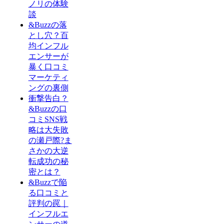
ノリの体験
談
&Buzzの落
とし穴？百
均インフル
エンサーが
暴く口コミ
マーケティ
ングの裏側
衝撃告白？
&Buzzの口
コミSNS戦
略は大失敗
の瀬戸際?ま
さかの大逆
転成功の秘
密とは？
&Buzzで陥
る口コミと
評判の罠｜
インフルエ