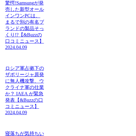
驚愕!Samsungが発
売した新型オール
インワンPCは、
まるで別の有名ブ
ランドの製品そっ
くり!?【&Buzzの
口コミニュース】
2024.04.09
ロシア軍占拠下の
ザポリージャ原発
に無人機攻撃、ウ
クライナ軍の仕業
か？ IAEA が緊急
発表【&Buzzの口
コミニュース】
2024.04.09
寝落ちが気持ちい