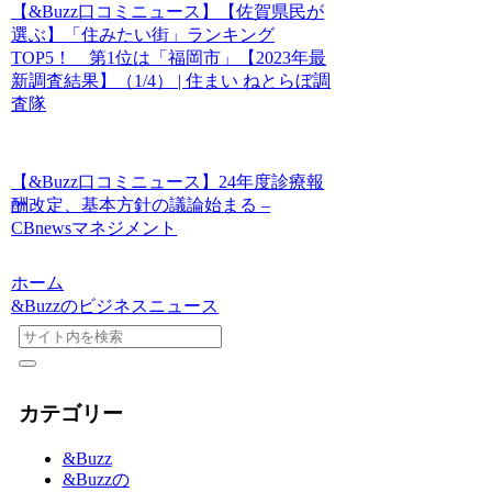
【&Buzz口コミニュース】【佐賀県民が
選ぶ】「住みたい街」ランキング
TOP5！ 第1位は「福岡市」【2023年最
新調査結果】（1/4） | 住まい ねとらぼ調
査隊
【&Buzz口コミニュース】24年度診療報
酬改定、基本方針の議論始まる –
CBnewsマネジメント
ホーム
&Buzzのビジネスニュース
カテゴリー
&Buzz
&Buzzの