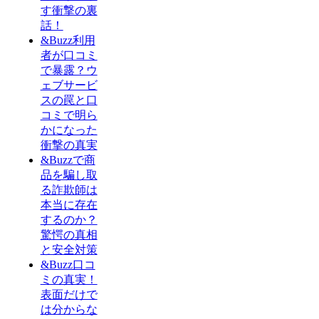
す衝撃の裏
話！
&Buzz利用
者が口コミ
で暴露？ウ
ェブサービ
スの罠と口
コミで明ら
かになった
衝撃の真実
&Buzzで商
品を騙し取
る詐欺師は
本当に存在
するのか？
驚愕の真相
と安全対策
&Buzz口コ
ミの真実！
表面だけで
は分からな