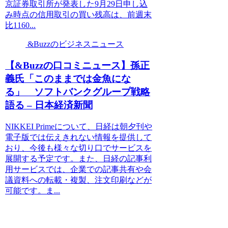
京証券取引所が発表した9月29日申し込
み時点の信用取引の買い残高は、前週末
比1160...
&Buzzのビジネスニュース
【&Buzzの口コミニュース】孫正
義氏「このままでは金魚にな
る」 ソフトバンクグループ戦略
語る – 日本経済新聞
NIKKEI Primeについて、日経は朝夕刊や
電子版では伝えきれない情報を提供して
おり、今後も様々な切り口でサービスを
展開する予定です。また、日経の記事利
用サービスでは、企業での記事共有や会
議資料への転載・複製、注文印刷などが
可能です。ま...