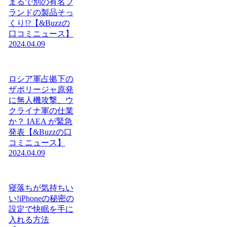
まるで別の有名ブ
ランドの製品そっ
くり!?【&Buzzの
口コミニュース】
2024.04.09
ロシア軍占拠下の
ザポリージャ原発
に無人機攻撃、ウ
クライナ軍の仕業
か？ IAEA が緊急
発表【&Buzzの口
コミニュース】
2024.04.09
寝落ちが気持ちい
い!iPhoneの秘密の
設定で快眠を手に
入れる方法