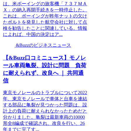
は、米ボーイングの旅客機「７３７ＭＡ
Ｘ」の納入再開手続きを一時停止した。
これは、ボーイングが昨年ナットの欠け
たボルトを発見した航空会社に対して点
検を勧告したことに関連している。情報
によれば、中国の決定はア...
&Buzzのビジネスニュース
【&Buzz口コミニュース】モノレ
ール車両亀裂、設計に問題 負荷
に耐えられず、改良へ ｜ 共同通
信
東京モノレールのトラブルについて2022
年、東京モノレールで車体と台車を連結
する部品に亀裂が見つかった問題は、設
計上の負荷に耐えられなかったためだと
分かりました。亀裂は最新車両の10000
形全8編成で確認され、改良を行い、26
年までに完了す...