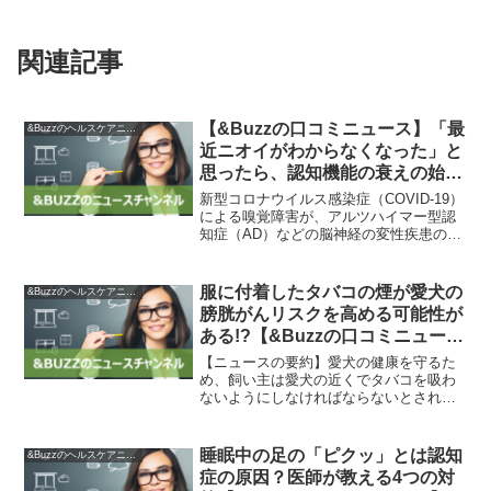
関連記事
【&Buzzの口コミニュース】「最
&Buzzのヘルスケアニュース
近ニオイがわからなくなった」と
思ったら、認知機能の衰えの始ま
りかも？ – ニュース・コラム –
新型コロナウイルス感染症（COVID-19）
Yahoo!ファイナンス
による嗅覚障害が、アルツハイマー型認
知症（AD）などの脳神経の変性疾患の前
兆であることが米シカゴ大学の研究で明
らかになりました。ADと関連するAPOE
遺伝子のうち、最もリスクが高い
服に付着したタバコの煙が愛犬の
&Buzzのヘルスケアニュース
「APOEω4」...
膀胱がんリスクを高める可能性が
ある!?【&Buzzの口コミニュー
ス】
【ニュースの要約】愛犬の健康を守るた
め、飼い主は愛犬の近くでタバコを吸わ
ないようにしなければならないとされて
います。しかし、アメリカの獣医師デボ
ラ・ナップ氏らの研究によると、タバコ
の煙にさらされたイヌは膀胱がんを発症
睡眠中の足の「ピクッ」とは認知
&Buzzのヘルスケアニュース
する確率が6倍も高いと報...
症の原因？医師が教える4つの対