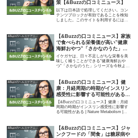
策【&Buzzの口コミニュース】
以下は日本語で処理してください。コン
テンツブロックが有効であることを検知
しました。このサイトを利用するには、
コンテンツブロック機能（広告ブロック
機能を持つ機能拡張等）を無効にしてペ
ージを再読み込みしてください。※画像
【&Buzzの口コミニュース】家族
&Buzzのヘルスケアニュース
はイメージです。<h2>...
で食べられる栄養価が高い”健康
海鮮おやつ”「さかなのうた」に
ファミーパック登場 | ストレート
イケガヤは、日々不足しがちな栄養を美
プレス：STRAIGHT PRESS – 流
味しく補うことができる"健康海鮮おや
つ"「さかなのうた」シリーズを今秋より
行情報&トレンドニュースサイト
本格始動する。同社は、昭和14年に東京
都日本橋にて創業し、海産・農産乾物や
乾物食品、パン・お菓子の手作り材料の
【&Buzzの口コミニュース】健
&Buzzのヘルスケアニュース
事業を展開している。...
康：月経周期の時期がインスリン
感受性に影響する可能性がある |
Nature Metabolism | Nature
【&Buzzの口コミニュース】健康：月経
Portfolio
周期の時期がインスリン感受性に影響す
る可能性がある | Nature Metabolism |
Nature Portfolio2023年9月22日、ランダム
化臨床試験を通じて、インスリンに対す
る脳の...
【&Buzzの口コミニュース】ジャ
&Buzzのヘルスケアニュース
ンクフードの「間食」は糖尿病や