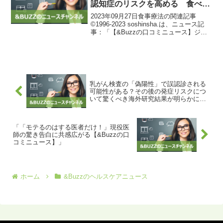
認知症のリスクを高める 食べる
と良いのはどんな食品？ | ニュー
2023年09月27日食事療法の関連記事
ス | 糖尿病ネットワーク
©1996-2023 soshinsha.は、ニュース記
事：「【&Buzzの口コミニュース】ジャ
ンクフードの「間食」は糖尿病や認知症
のリスクを高める 食べると良いのはど
んな食品？ | ニュース | 糖...
乳がん検査の「偽陽性」で誤認診される
可能性がある？その後の発症リスクにつ
いて驚くべき海外研究結果が明らかに！
【&Buzzの口コミニュース】
「「モテるのはする医者だけ！」現役医
師の驚き告白に共感広がる【&Buzzの口
コミニュース】」
ホーム
&Buzzのヘルスケアニュース