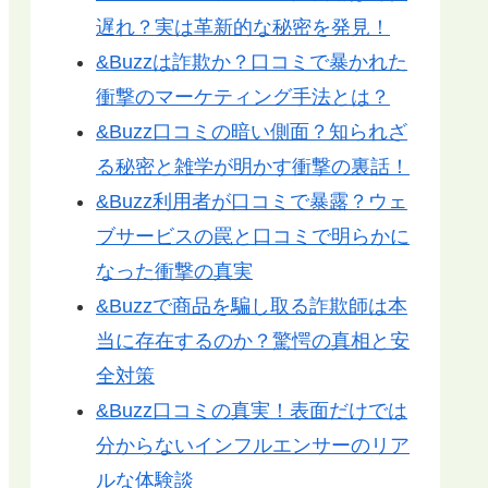
遅れ？実は革新的な秘密を発見！
&Buzzは詐欺か？口コミで暴かれた
衝撃のマーケティング手法とは？
&Buzz口コミの暗い側面？知られざ
る秘密と雑学が明かす衝撃の裏話！
&Buzz利用者が口コミで暴露？ウェ
ブサービスの罠と口コミで明らかに
なった衝撃の真実
&Buzzで商品を騙し取る詐欺師は本
当に存在するのか？驚愕の真相と安
全対策
&Buzz口コミの真実！表面だけでは
分からないインフルエンサーのリア
ルな体験談