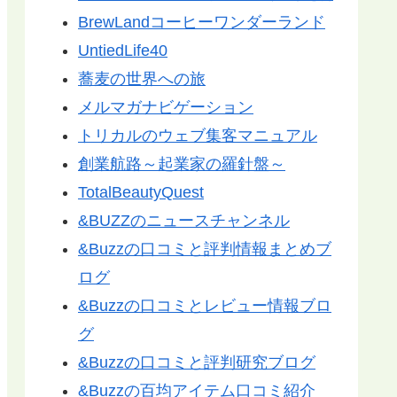
BrewLandコーヒーワンダーランド
UntiedLife40
蕎麦の世界への旅
メルマガナビゲーション
トリカルのウェブ集客マニュアル
創業航路～起業家の羅針盤～
TotalBeautyQuest
&BUZZのニュースチャンネル
&Buzzの口コミと評判情報まとめブ
ログ
&Buzzの口コミとレビュー情報ブロ
グ
&Buzzの口コミと評判研究ブログ
&Buzzの百均アイテム口コミ紹介