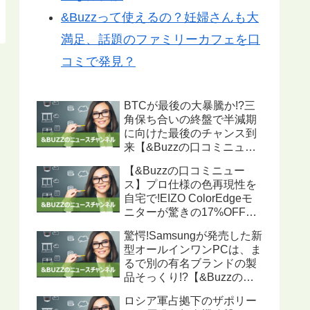
&Buzzって使えるの？妊婦さんも大
満足、話題のファミリーカフェを口
コミで発見？
BTCが最後の大暴騰か!?三
角保ち合いの終盤で半減期
に向けた最後のチャンス到
来【&Buzzの口コミニュー
ス】
【&Buzzの口コミニュー
ス】プロ仕様の色再現性を
自宅で!EIZO ColorEdgeモ
ニターが驚きの17%OFF、
ハードウェアキャリブレー
驚愕!Samsungが発売した新
ション機能搭載で写真・動
型オールインワンPCは、ま
画編集に最適
るで別の有名ブランドの製
品そっくり!?【&Buzzの口
コミニュース】
ロシア軍占拠下のザポリー