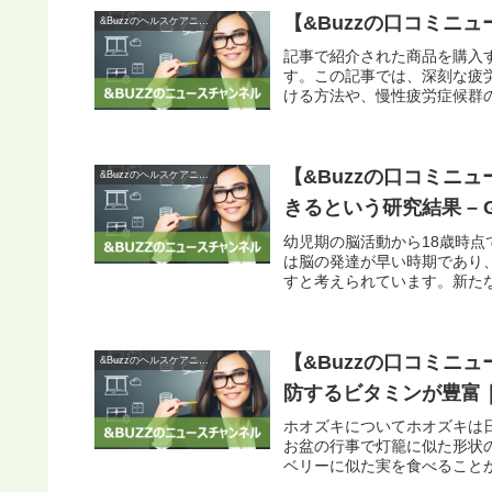
【&Buzzの口コミニ
&Buzzのヘルスケアニュース
記事で紹介された商品を購入する
す。この記事では、深刻な疲
ける方法や、慢性疲労症候群の
【&Buzzの口コミニ
&Buzzのヘルスケアニュース
きるという研究結果 – GI
幼児期の脳活動から18歳時点
は脳の発達が早い時期であり
すと考えられています。新たな
【&Buzzの口コミニ
&Buzzのヘルスケアニュース
防するビタミンが豊富
ホオズキについてホオズキは
お盆の行事で灯籠に似た形状
ベリーに似た実を食べることが