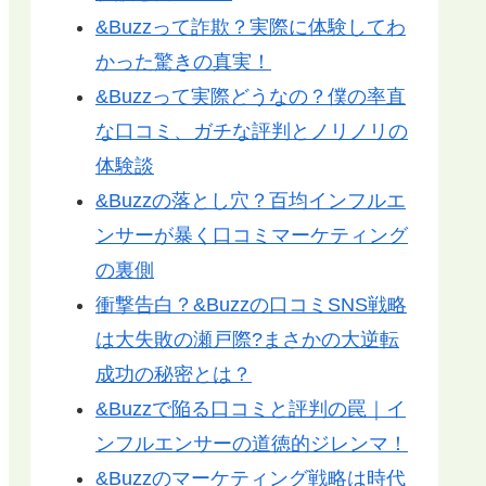
&Buzzって詐欺？実際に体験してわ
かった驚きの真実！
&Buzzって実際どうなの？僕の率直
な口コミ、ガチな評判とノリノリの
体験談
&Buzzの落とし穴？百均インフルエ
ンサーが暴く口コミマーケティング
の裏側
衝撃告白？&Buzzの口コミSNS戦略
は大失敗の瀬戸際?まさかの大逆転
成功の秘密とは？
&Buzzで陥る口コミと評判の罠｜イ
ンフルエンサーの道徳的ジレンマ！
&Buzzのマーケティング戦略は時代