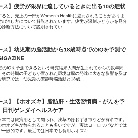
ュース】疲労が限界に達しているときに出る10の症状
と、売上の一部がWomen's Healthに還元されることがありま
労の治し方について解説されています。疲労が深刻かどうかを見分
診断方法について説明されてい...
ュース】幼児期の脳活動から18歳時点でのIQを予測で
GAZINE
でのIQを予測できるという研究結果人間が生まれてからの数年間
、その時期の子どもが置かれた環境は脳の発達に大きな影響を及ぼ
研究では、幼児期の安静時脳活動と18歳...
ュース】【ホオズキ】脂肪肝・生活習慣病・がんを予
｜日刊ゲンダイヘルスケア
日本では観賞用として知られ、浅草のほおずき市などが有名です。
のホオズキが飾られることも多いですが、実はヨーロッパなどでは
一般的です。最近では日本でも食用ホオズキ...