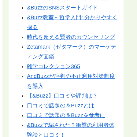
&BuzzのSNSスタートガイド
&Buzz教室～哲学入門: 分かりやすく
探る
時代を超える賢者のカウンセリング
Zetamark（ゼタマーク）のマーケテ
ィング図鑑
雑学コレクション365
AndBuzzが評判の不正利用対策制度
を導入
【&Buzz】口コミや評判は？
口コミで話題の＆Buzzとは
口コミで話題の＆Buzzを参考に
&Buzzで騙された？衝撃の利用者体
験談と口コミ！