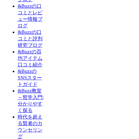
&Buzzの口
コミとレビ
ュー情報ブ
ログ
&Buzzの口
コミと評判
研究ブログ
&Buzzの百
均アイテム
口コミ紹介
&Buzzの
SNSスター
トガイド
&Buzz教室
～哲学入門:
分かりやす
く探る
時代を超え
る賢者のカ
ウンセリン
グ