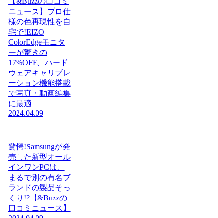
【&Buzzの口コミ
ニュース】プロ仕
様の色再現性を自
宅で!EIZO
ColorEdgeモニタ
ーが驚きの
17%OFF、ハード
ウェアキャリブレ
ーション機能搭載
で写真・動画編集
に最適
2024.04.09
驚愕!Samsungが発
売した新型オール
インワンPCは、
まるで別の有名ブ
ランドの製品そっ
くり!?【&Buzzの
口コミニュース】
2024.04.09