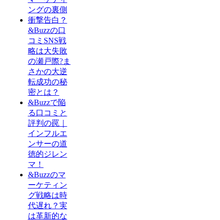
ングの裏側
衝撃告白？
&Buzzの口
コミSNS戦
略は大失敗
の瀬戸際?ま
さかの大逆
転成功の秘
密とは？
&Buzzで陥
る口コミと
評判の罠｜
インフルエ
ンサーの道
徳的ジレン
マ！
&Buzzのマ
ーケティン
グ戦略は時
代遅れ？実
は革新的な