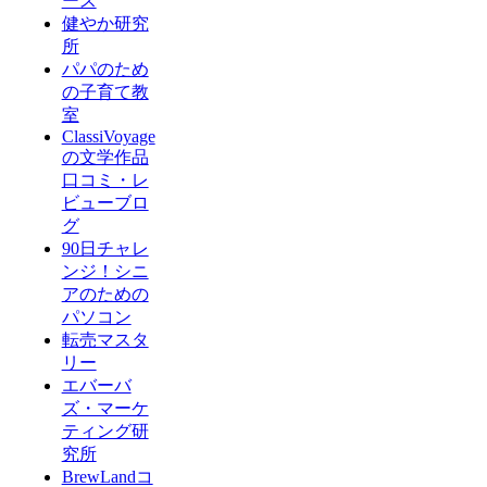
ース
健やか研究
所
パパのため
の子育て教
室
ClassiVoyage
の文学作品
口コミ・レ
ビューブロ
グ
90日チャレ
ンジ！シニ
アのための
パソコン
転売マスタ
リー
エバーバ
ズ・マーケ
ティング研
究所
BrewLandコ