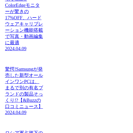
ColorEdgeモニタ
ーが驚きの
17%OFF、ハード
ウェアキャリブレ
ーション機能搭載
で写真・動画編集
に最適
2024.04.09
驚愕!Samsungが発
売した新型オール
インワンPCは、
まるで別の有名ブ
ランドの製品そっ
くり!?【&Buzzの
口コミニュース】
2024.04.09
ロシア軍占拠下の