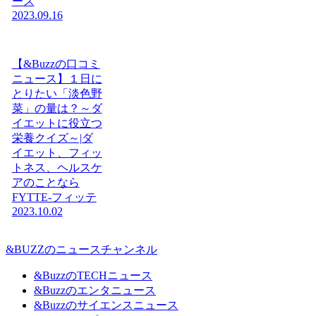
ース
2023.09.16
【&Buzzの口コミ
ニュース】１日に
とりたい「淡色野
菜」の量は？～ダ
イエットに役立つ
栄養クイズ～|ダ
イエット、フィッ
トネス、ヘルスケ
アのことなら
FYTTE-フィッテ
2023.10.02
&BUZZのニュースチャンネル
&BuzzのTECHニュース
&Buzzのエンタニュース
&Buzzのサイエンスニュース