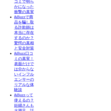
コミで明ら
かになった
衝撃の真実
&Buzzで商
品を騙し取
る詐欺師は
本当に存在
するのか？
驚愕の真相
と安全対策
&Buzz口コ
ミの真実！
表面だけで
は分からな
いインフル
エンサーの
リアルな体
験談
&Buzzって
使えるの？
妊婦さんも
大満足、話