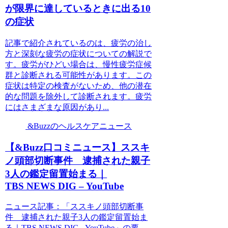
が限界に達しているときに出る10
の症状
記事で紹介されているのは、疲労の治し
方と深刻な疲労の症状についての解説で
す。疲労がひどい場合は、慢性疲労症候
群と診断される可能性があります。この
症状は特定の検査がないため、他の潜在
的な問題を除外して診断されます。疲労
にはさまざまな原因があり...
&Buzzのヘルスケアニュース
【&Buzz口コミニュース】ススキ
ノ頭部切断事件 逮捕された親子
3人の鑑定留置始まる｜
TBS NEWS DIG – YouTube
ニュース記事：「ススキノ頭部切断事
件 逮捕された親子3人の鑑定留置始ま
る｜TBS NEWS DIG - YouTube」の要