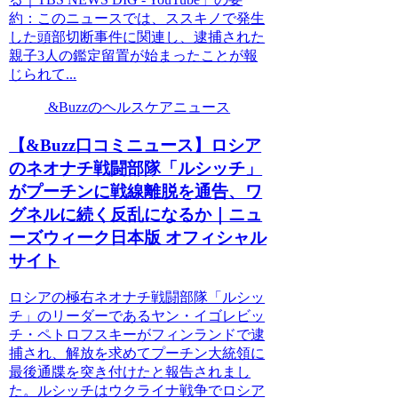
約：このニュースでは、ススキノで発生
した頭部切断事件に関連し、逮捕された
親子3人の鑑定留置が始まったことが報
じられて...
&Buzzのヘルスケアニュース
【&Buzz口コミニュース】ロシア
のネオナチ戦闘部隊「ルシッチ」
がプーチンに戦線離脱を通告、ワ
グネルに続く反乱になるか｜ニュ
ーズウィーク日本版 オフィシャル
サイト
ロシアの極右ネオナチ戦闘部隊「ルシッ
チ」のリーダーであるヤン・イゴレビッ
チ・ペトロフスキーがフィンランドで逮
捕され、解放を求めてプーチン大統領に
最後通牒を突き付けたと報告されまし
た。ルシッチはウクライナ戦争でロシア