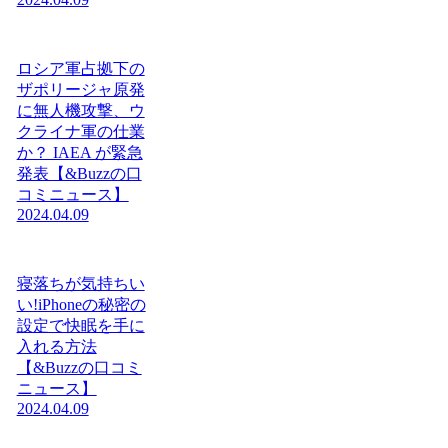
ロシア軍占拠下の
ザポリージャ原発
に無人機攻撃、ウ
クライナ軍の仕業
か？ IAEA が緊急
発表【&Buzzの口
コミニュース】
2024.04.09
寝落ちが気持ちい
い!iPhoneの秘密の
設定で快眠を手に
入れる方法
【&Buzzの口コミ
ニュース】
2024.04.09