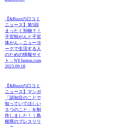
【&Buzzの口コミ
ニュース】第5回
まったく別物？！
子宮頸がんと子宮
体がん – ニューヨ
ークで生活する人
のための情報サイ
ト – NYJapion.com
2023.09.18
【&Buzzの口コミ
ニュース】マンガ
「認知症のことで
知っていてほしい
５つのこと」を制
作しました！｜島
根県のプレスリリ