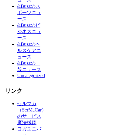
&Buzzのス
ポーツニュ
ース
&Buzzのビ
ジネスニュ
ース
&Buzzのヘ
ルスケアニ
ュース
&Buzzの一
般ニュース
Uncategorized
リンク
セルマカ
（SerMaCar）
のサービス
魔法絨毯
ヨガユニバ