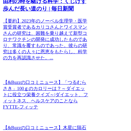
由利の時を駆ける科学：くじけず
歩んだ長い道のり | 毎日新聞
【要約】2023年のノーベル生理学・医学
賞受賞者であるカリコさんとワイスマン
さんの研究は、困難を乗り越えて新型コ
ロナワクチンの開発に成功したものであ
り、常識を覆すものであった。彼らの研
究は多くの人々に恩恵をもたらし、科学
の力を再認識させた。...
【&Buzzの口コミニュース】「つるむら
さき」100ｇのカロリーは？～ダイエッ
トに役立つ栄養クイズ～|ダイエット、フ
ィットネス、ヘルスケアのことなら
FYTTE-フィッテ
【&Buzzの口コミニュース】木星に隕石