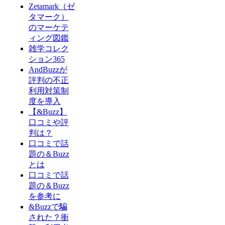
Zetamark（ゼ
タマーク）
のマーケテ
ィング図鑑
雑学コレク
ション365
AndBuzzが
評判の不正
利用対策制
度を導入
【&Buzz】
口コミや評
判は？
口コミで話
題の＆Buzz
とは
口コミで話
題の＆Buzz
を参考に
&Buzzで騙
された？衝