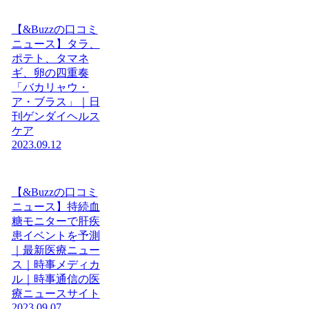
【&Buzzの口コミ
ニュース】タラ、
ポテト、タマネ
ギ、卵の四重奏
「バカリャウ・
ア・ブラス」｜日
刊ゲンダイヘルス
ケア
2023.09.12
【&Buzzの口コミ
ニュース】持続血
糖モニターで肝疾
患イベントを予測
｜最新医療ニュー
ス｜時事メディカ
ル｜時事通信の医
療ニュースサイト
2023.09.07