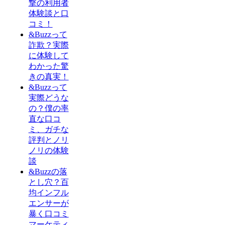
撃の利用者
体験談と口
コミ！
&Buzzって
詐欺？実際
に体験して
わかった驚
きの真実！
&Buzzって
実際どうな
の？僕の率
直な口コ
ミ、ガチな
評判とノリ
ノリの体験
談
&Buzzの落
とし穴？百
均インフル
エンサーが
暴く口コミ
マーケティ