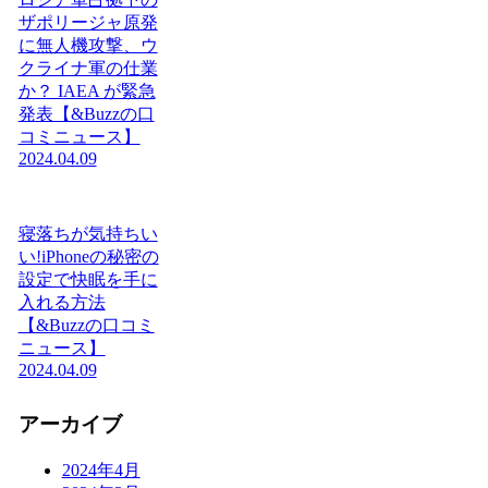
ザポリージャ原発
に無人機攻撃、ウ
クライナ軍の仕業
か？ IAEA が緊急
発表【&Buzzの口
コミニュース】
2024.04.09
寝落ちが気持ちい
い!iPhoneの秘密の
設定で快眠を手に
入れる方法
【&Buzzの口コミ
ニュース】
2024.04.09
アーカイブ
2024年4月