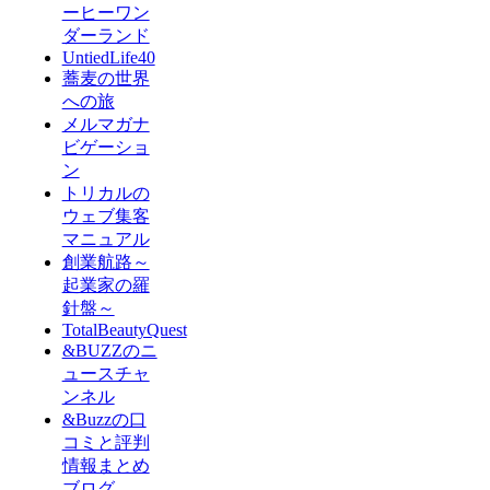
ーヒーワン
ダーランド
UntiedLife40
蕎麦の世界
への旅
メルマガナ
ビゲーショ
ン
トリカルの
ウェブ集客
マニュアル
創業航路～
起業家の羅
針盤～
TotalBeautyQuest
&BUZZのニ
ュースチャ
ンネル
&Buzzの口
コミと評判
情報まとめ
ブログ