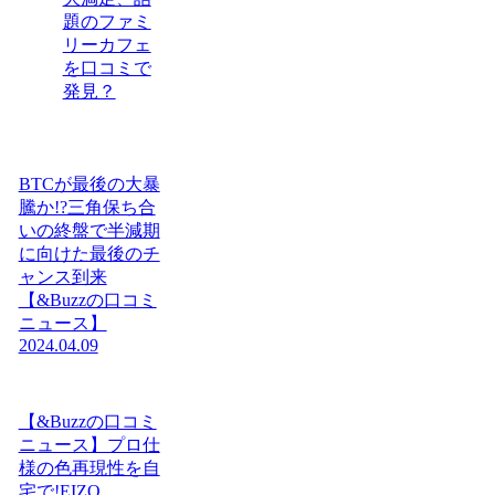
題のファミ
リーカフェ
を口コミで
発見？
BTCが最後の大暴
騰か!?三角保ち合
いの終盤で半減期
に向けた最後のチ
ャンス到来
【&Buzzの口コミ
ニュース】
2024.04.09
【&Buzzの口コミ
ニュース】プロ仕
様の色再現性を自
宅で!EIZO