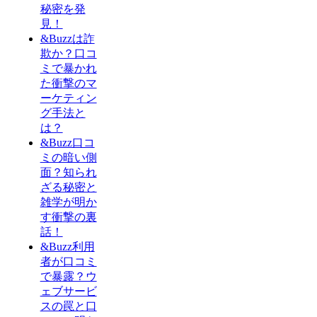
秘密を発
見！
&Buzzは詐
欺か？口コ
ミで暴かれ
た衝撃のマ
ーケティン
グ手法と
は？
&Buzz口コ
ミの暗い側
面？知られ
ざる秘密と
雑学が明か
す衝撃の裏
話！
&Buzz利用
者が口コミ
で暴露？ウ
ェブサービ
スの罠と口