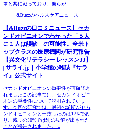
軍と共に戦っており、彼らが...
&Buzzのヘルスケアニュース
【&Buzzの口コミニュース】セカ
ンドオピニオンでわかった「５人
に１人は誤診」の可能性。全米ト
ップクラスの医療機関が研究報告
【異文化リテラシー レッスン33】
| サライ.jp｜小学館の雑誌『サラ
イ』公式サイト
セカンドオピニオンの重要性が再確認さ
れましたこの記事では、セカンドオピニ
オンの重要性について説明されていま
す。今回の研究では、最初の診断がセカ
ンドオピニオンと一致したのは12%であ
り、残りの88%では別の見解が出された
ことが報告されました。...