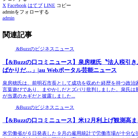
X
Facebook
はてブ
LINE
コピー
adminをフォローする
admin
関連記事
&Buzzのビジネスニュース
【&Buzzの口コミニュース】泉房穂氏〝法人税引
ばかりだ…」|au Webポータル芸能ニュース
泉房穂氏は、前明石市長として成功を収めた経歴を持つ政治
言葉遊びであり、まやかしだとズバリ批判しました。泉氏は
が当選のカギだと披露しました...
&Buzzのビジネスニュース
【&Buzzの口コミニュース】米12月利上げ観測高
米労働省が６日発表した９月の雇用統計で労働市場が十分な