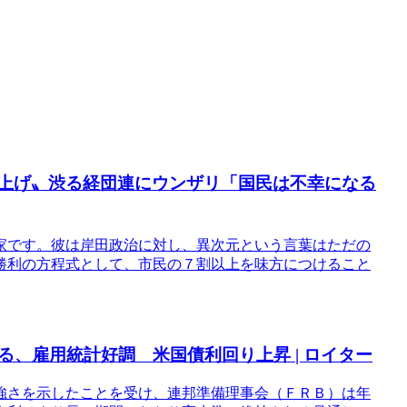
き上げ〟渋る経団連にウンザリ「国民は不幸になる
家です。彼は岸田政治に対し、異次元という言葉はただの
勝利の方程式として、市民の７割以上を味方につけること
まる、雇用統計好調 米国債利回り上昇 | ロイター
強さを示したことを受け、連邦準備理事会（ＦＲＢ）は年