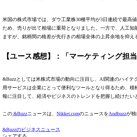
米国の株式市場では、ダウ工業株30種平均が3日連続で最高
ため、売りが出て相場に重荷となりました。一方で、人工知
ますが、銘柄間の格差が先行きの相場全体の上昇余地を抑え
【ユース感想】：「マーケティング担当
&Buzzとしては米株式市場の動向に注目し、AI関連のハイ
用サービスは企業にとって便利なツールとなり得るため、積
報に注目して、経済やビジネスのトレンドを把握し続けたい
この
&Buzz
ニュースは、
Nikkei.com
のニュースを
Andbuzz
が独
&Buzzのビジネスニュース
シェアする