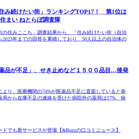
住み続けたい街」ランキングTOP17！ 第1位は
| 住まい ねとらぼ調査隊
街の住みここち」調査結果から、「住み続けたい街（自治
2023年までの回答を累積しており、50人以上の自治体の
医薬品が不足」、せき止めなど１５００品目…後発
より、医療機関の74%が医薬品不足に直面していると発
局から在庫不足の連絡を受けた病院外の薬局は57%、病
ドでも新サービスが登場【&Buzzの口コミニュース】