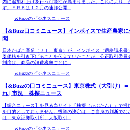
内に追加利上げを行う可能性が高まりました。これにより、
す。ＦＲＢは１２月の連邦公開...
&Buzzのビジネスニュース
【&Buzz口コミニュース】インボイスで生産農家に
聞
日本たばこ産業（ＪＴ、東京）が、インボイス（適格請求書
引価格を引き下げることを伝えていたことが、公正取引委員
制度は、商品の消費税率ごとに...
&Buzzのビジネスニュース
【&Buzzの口コミニュース】東京株式（大引け）
れ | 市況 – 株探ニュース
【総合ニュース】を見る当サイト「株探（かぶたん）」で提
を目的としておりません。投資の決定は、ご自身の判断でな
は、東京証券取引所、大阪取引...
&Buzzのビジネスニュース