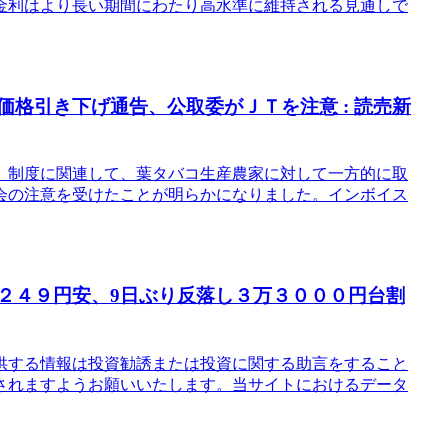
金利はより長い期間にわたり高水準に維持される見通しで
価格引き下げ通告、公取委がＪＴを注意 : 読売新
）制度に関連して、葉タバコ生産農家に対して一方的に取
会の注意を受けたことが明らかになりました。インボイス
＝２４９円安、9日ぶり反落し３万３０００円台割
供する情報は投資勧誘または投資に関する助言をすること
されますようお願いいたします。当サイトにおけるデータ