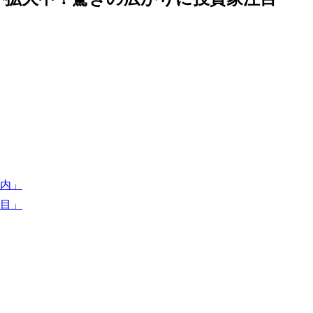
内」
目」