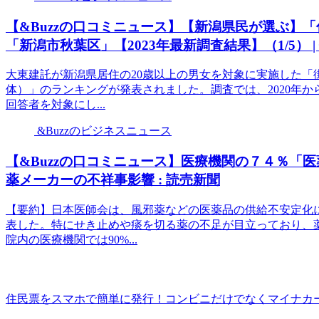
【&Buzzの口コミニュース】【新潟県民が選ぶ】「
「新潟市秋葉区」【2023年最新調査結果】（1/5） 
大東建託が新潟県居住の20歳以上の男女を対象に実施した「
体）」のランキングが発表されました。調査では、2020年から
回答者を対象にし...
&Buzzのビジネスニュース
【&Buzzの口コミニュース】医療機関の７４％「
薬メーカーの不祥事影響 : 読売新聞
【要約】日本医師会は、風邪薬などの医薬品の供給不安定化に
表した。特にせき止めや痰を切る薬の不足が目立っており、薬
院内の医療機関では90%...
住民票をスマホで簡単に発行！コンビニだけでなくマイナカー