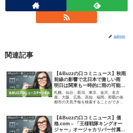
admin
関連記事
【&Buzzの口コミニュース】秋雨
&Buzzの一般ニュース
前線の影響で北日本で激しい雨
明日は関東も一時的に雨の可能性
– ウェザーニュース
札幌、仙台、新潟、東京、金沢、名古
屋、大阪、広島、高知、福岡、那覇の各
都市の天気予報を検索することができま
す。ウェザーニュースは、天気予報、防
災・減災に関する情報、自然・季節・健
康に関する情報など、便利なメニューが
【&Buzzの口コミニュース】価
&Buzzの一般ニュース
揃っています。また、全国の...
格.com – 「王様戦隊キングオー
ジャー」オージャカリバー付属で