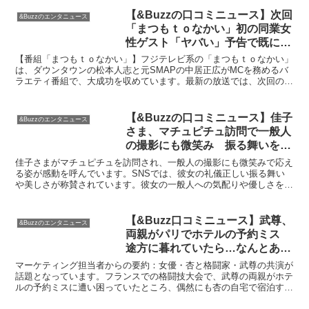
【&Buzzの口コミニュース】次回
&Buzzのエンタニュース
「まつもｔｏなかい」初の同業女
性ゲスト「ヤバい」予告で既に火
花も「シュール…」 : スポーツ報
【番組「まつもｔｏなかい」】フジテレビ系の「まつもｔｏなかい」
知
は、ダウンタウンの松本人志と元SMAPの中居正広がMCを務めるバ
ラエティ番組で、大成功を収めています。最新の放送では、次回のゲ
ストとして女性芸人の大久保佳代子とヒコロヒーが発表さ...
【&Buzzの口コミニュース】佳子
&Buzzのエンタニュース
さま、マチュピチュ訪問で一般人
の撮影にも微笑み 振る舞いを絶
賛する声｜ニフティニュース
佳子さまがマチュピチュを訪問され、一般人の撮影にも微笑みで応え
る姿が感動を呼んでいます。SNSでは、彼女の礼儀正しい振る舞い
や美しさが称賛されています。彼女の一般人への気配りや優しさを感
じることができるとコメントもありました。&Buzzとし...
【&Buzz口コミニュース】武尊、
&Buzzのエンタニュース
両親がパリでホテルの予約ミス
途方に暮れていたら…なんとあの
超人気女優が「うち来る？」（ス
マーケティング担当者からの要約：女優・杏と格闘家・武尊の共演が
ポニチ） | 毎日新聞
話題となっています。フランスでの格闘技大会で、武尊の両親がホテ
ルの予約ミスに遭い困っていたところ、偶然にも杏の自宅で宿泊する
ことになりました。杏は武尊の両親と同郷の知り合いの家族...