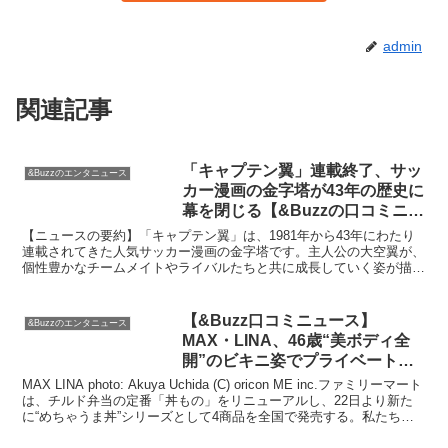
admin
関連記事
「キャプテン翼」連載終了、サッ
&Buzzのエンタニュース
カー漫画の金字塔が43年の歴史に
幕を閉じる【&Buzzの口コミニュ
ース】
【ニュースの要約】「キャプテン翼」は、1981年から43年にわたり
連載されてきた人気サッカー漫画の金字塔です。主人公の大空翼が、
個性豊かなチームメイトやライバルたちと共に成長していく姿が描か
れ、世界のトップ選手からも愛されてきました。作者の...
【&Buzz口コミニュース】
&Buzzのエンタニュース
MAX・LINA、46歳“美ボディ全
開”のビキニ姿でプライベート旅
を満喫「宮古島ありがとう！」 |
MAX LINA photo: Akuya Uchida (C) oricon ME inc.ファミリーマート
ORICON NEWS
は、チルド弁当の定番「丼もの」をリニューアルし、22日より新た
に“めちゃうま丼”シリーズとして4商品を全国で発売する。私たちマ
ーケ...