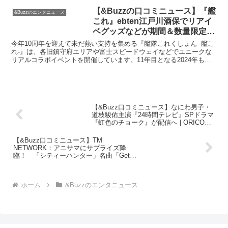
【&Buzzの口コミニュース】『艦
&Buzzのエンタニュース
これ』ebten江戸川酒保でリアイ
ベグッズなどが期間＆数量限定で
本日（10/26）18時から特別受注
今年10周年を迎えて未だ熱い支持を集める『艦隊これくしょん -艦こ
販売開始！ ファミ通No.1821には
れ-』は、各旧鎮守府エリアや富士スピードウェイなどでユニークな
リアルコラボイベントを開催しています。11年目となる2024年もさ
10P特集も | ゲーム・エンタメ最
まざまなエリアでリアイベが行われ、提督たちはス...
新情報のファミ通.com
【&Buzz口コミニュース】なにわ男子・
道枝駿佑主演『24時間テレビ』SPドラマ
『虹色のチョーク』が配信へ | ORICON
NEWS
【&Buzz口コミニュース】TM
NETWORK：アニサマにサプライズ降
臨！ 「シティーハンター」名曲「Get
Wild」披露 会場どよめく –
MANTANWEB（まんたんウェブ）
ホーム
&Buzzのエンタニュース