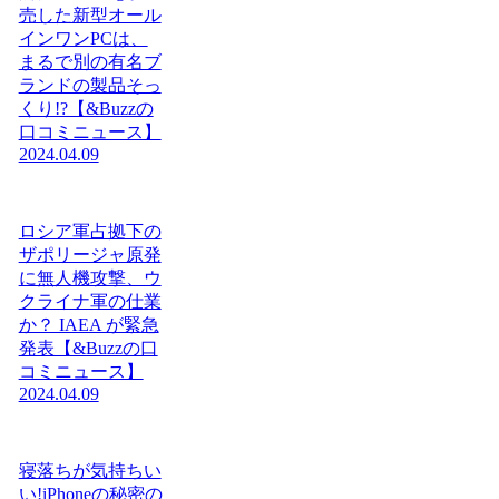
売した新型オール
インワンPCは、
まるで別の有名ブ
ランドの製品そっ
くり!?【&Buzzの
口コミニュース】
2024.04.09
ロシア軍占拠下の
ザポリージャ原発
に無人機攻撃、ウ
クライナ軍の仕業
か？ IAEA が緊急
発表【&Buzzの口
コミニュース】
2024.04.09
寝落ちが気持ちい
い!iPhoneの秘密の