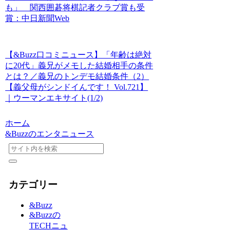
も」 関西囲碁将棋記者クラブ賞も受
賞：中日新聞Web
【&Buzz口コミニュース】「年齢は絶対
に20代」義兄がメモした結婚相手の条件
とは？／義兄のトンデモ結婚条件（2）
【義父母がシンドイんです！ Vol.721】
｜ウーマンエキサイト(1/2)
ホーム
&Buzzのエンタニュース
カテゴリー
&Buzz
&Buzzの
TECHニュ