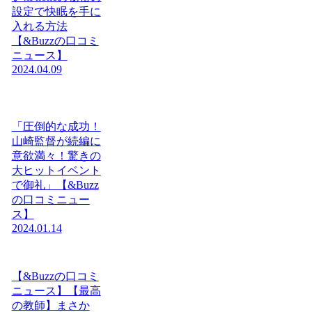
設定で快眠を手に
入れる方法
【&Buzzの口コミ
ニュース】
2024.04.09
「圧倒的な成功！
山崎監督が続編に
意欲満々！驚きの
大ヒットイベント
で御礼」【&Buzz
の口コミニュー
ス】
2024.01.14
【&Buzzの口コミ
ニュース】【最高
の教師】まさか