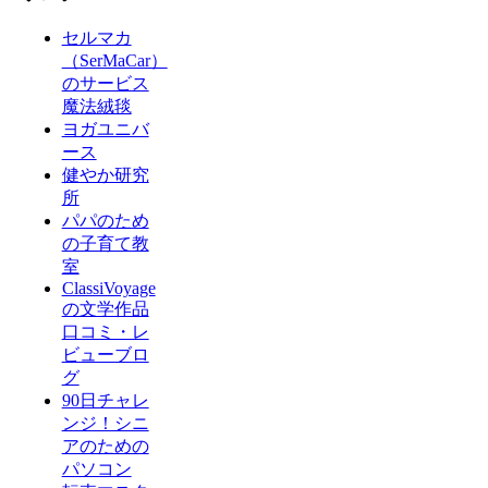
セルマカ
（SerMaCar）
のサービス
魔法絨毯
ヨガユニバ
ース
健やか研究
所
パパのため
の子育て教
室
ClassiVoyage
の文学作品
口コミ・レ
ビューブロ
グ
90日チャレ
ンジ！シニ
アのための
パソコン