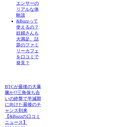
エンサーの
リアルな体
験談
&Buzzって
使えるの？
妊婦さんも
大満足、話
題のファミ
リーカフェ
を口コミで
発見？
BTCが最後の大暴
騰か!?三角保ち合
いの終盤で半減期
に向けた最後のチ
ャンス到来
【&Buzzの口コミ
ニュース】