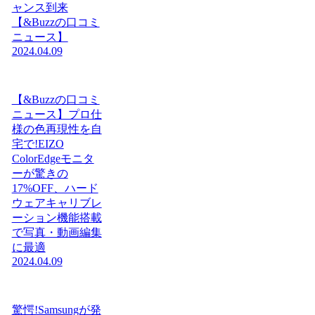
ャンス到来
【&Buzzの口コミ
ニュース】
2024.04.09
【&Buzzの口コミ
ニュース】プロ仕
様の色再現性を自
宅で!EIZO
ColorEdgeモニタ
ーが驚きの
17%OFF、ハード
ウェアキャリブレ
ーション機能搭載
で写真・動画編集
に最適
2024.04.09
驚愕!Samsungが発