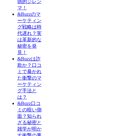
徳的ジレン
マ！
&Buzzのマ
ーケティン
グ戦略は時
代遅れ？実
は革新的な
秘密を発
見！
&Buzzは詐
欺か？口コ
ミで暴かれ
た衝撃のマ
ーケティン
グ手法と
は？
&Buzz口コ
ミの暗い側
面？知られ
ざる秘密と
雑学が明か
す衝撃の裏