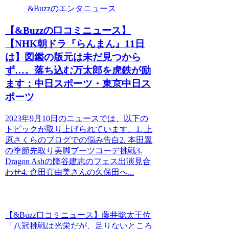
&Buzzのエンタニュース
【&Buzzの口コミニュース】
【NHK朝ドラ『らんまん』11日
は】図鑑の版元は未だ見つから
ず…。落ち込む万太郎を虎鉄が励
ます：中日スポーツ・東京中日ス
ポーツ
2023年9月10日のニュースでは、以下の
トピックが取り上げられています。1. 上
原さくらのブログでの悩み告白2. 本田翼
の季節先取り美脚ブーツコーデ挑戦3.
Dragon Ashの降谷建志のフェス出演見合
わせ4. 倉田真由美さんの久保田へ...
【&Buzz口コミニュース】藤井聡太王位
「八冠挑戦は光栄だが、足りないところ