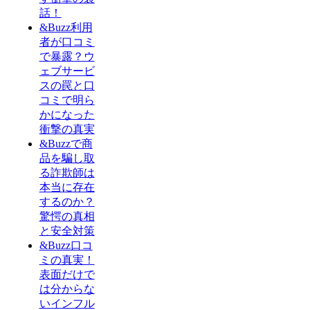
話！
&Buzz利用
者が口コミ
で暴露？ウ
ェブサービ
スの罠と口
コミで明ら
かになった
衝撃の真実
&Buzzで商
品を騙し取
る詐欺師は
本当に存在
するのか？
驚愕の真相
と安全対策
&Buzz口コ
ミの真実！
表面だけで
は分からな
いインフル