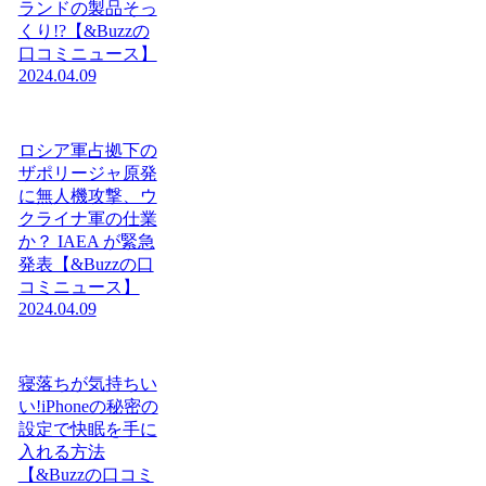
ランドの製品そっ
くり!?【&Buzzの
口コミニュース】
2024.04.09
ロシア軍占拠下の
ザポリージャ原発
に無人機攻撃、ウ
クライナ軍の仕業
か？ IAEA が緊急
発表【&Buzzの口
コミニュース】
2024.04.09
寝落ちが気持ちい
い!iPhoneの秘密の
設定で快眠を手に
入れる方法
【&Buzzの口コミ