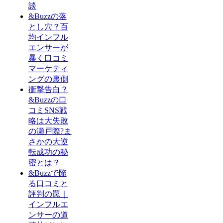
談
&Buzzの落
とし穴？百
均インフル
エンサーが
暴く口コミ
マーケティ
ングの裏側
衝撃告白？
&Buzzの口
コミSNS戦
略は大失敗
の瀬戸際?ま
さかの大逆
転成功の秘
密とは？
&Buzzで陥
る口コミと
評判の罠｜
インフルエ
ンサーの道