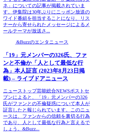
ネ」についての記事が掲載されていま
す。伊集院は30年ぶりにニッポン放送の
ワイド番組を担当することになり、リス
ナーから寄せられたメッセージによるメ
ールテーマが放送さ...
&Buzzのエンタニュース
「19」元メンバーの326氏、ファ
ンと不倫か「人として最低な行
為」本人証言 (2023年8月23日掲
載) – ライブドアニュース
ニューストップ芸能総合NEWSポストセ
ブンによると、「19」元メンバーの326
氏がファンとの不倫疑惑について本人が
証言したと報じられています。このニュ
ースは、ファンからの信頼を裏切る行為
であり、人として最低な行為と言えるで
しょう。&Buzz...