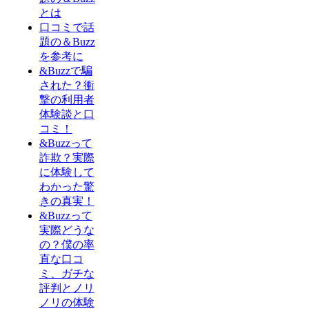
とは
口コミで話
題の＆Buzz
を参考に
&Buzzで騙
された？衝
撃の利用者
体験談と口
コミ！
&Buzzって
詐欺？実際
に体験して
わかった驚
きの真実！
&Buzzって
実際どうな
の？僕の率
直な口コ
ミ、ガチな
評判とノリ
ノリの体験