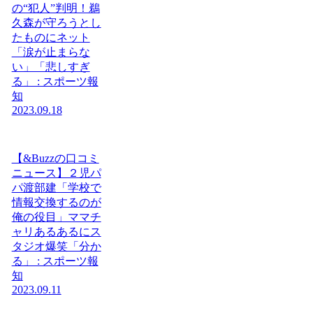
の“犯人”判明！鵜
久森が守ろうとし
たものにネット
「涙が止まらな
い」「悲しすぎ
る」 : スポーツ報
知
2023.09.18
【&Buzzの口コミ
ニュース】２児パ
パ渡部建「学校で
情報交換するのが
俺の役目」ママチ
ャリあるあるにス
タジオ爆笑「分か
る」 : スポーツ報
知
2023.09.11