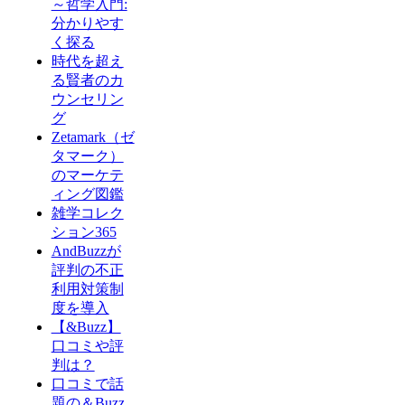
～哲学入門:
分かりやす
く探る
時代を超え
る賢者のカ
ウンセリン
グ
Zetamark（ゼ
タマーク）
のマーケテ
ィング図鑑
雑学コレク
ション365
AndBuzzが
評判の不正
利用対策制
度を導入
【&Buzz】
口コミや評
判は？
口コミで話
題の＆Buzz