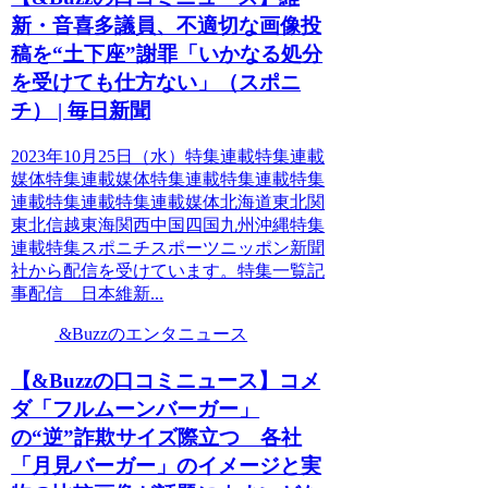
新・音喜多議員、不適切な画像投
稿を“土下座”謝罪「いかなる処分
を受けても仕方ない」（スポニ
チ） | 毎日新聞
2023年10月25日（水）特集連載特集連載
媒体特集連載媒体特集連載特集連載特集
連載特集連載特集連載媒体北海道東北関
東北信越東海関西中国四国九州沖縄特集
連載特集スポニチスポーツニッポン新聞
社から配信を受けています。特集一覧記
事配信 日本維新...
&Buzzのエンタニュース
【&Buzzの口コミニュース】コメ
ダ「フルムーンバーガー」
の“逆”詐欺サイズ際立つ 各社
「月見バーガー」のイメージと実