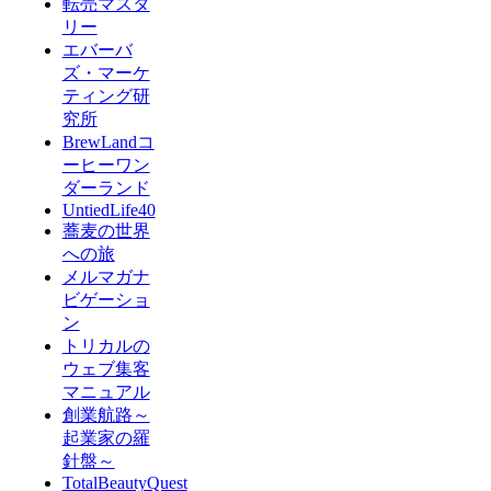
転売マスタ
リー
エバーバ
ズ・マーケ
ティング研
究所
BrewLandコ
ーヒーワン
ダーランド
UntiedLife40
蕎麦の世界
への旅
メルマガナ
ビゲーショ
ン
トリカルの
ウェブ集客
マニュアル
創業航路～
起業家の羅
針盤～
TotalBeautyQuest