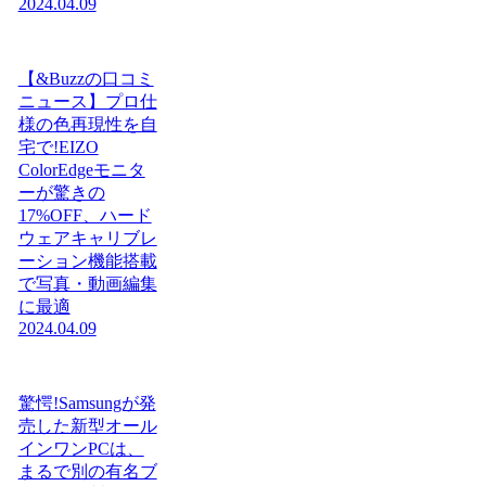
2024.04.09
【&Buzzの口コミ
ニュース】プロ仕
様の色再現性を自
宅で!EIZO
ColorEdgeモニタ
ーが驚きの
17%OFF、ハード
ウェアキャリブレ
ーション機能搭載
で写真・動画編集
に最適
2024.04.09
驚愕!Samsungが発
売した新型オール
インワンPCは、
まるで別の有名ブ