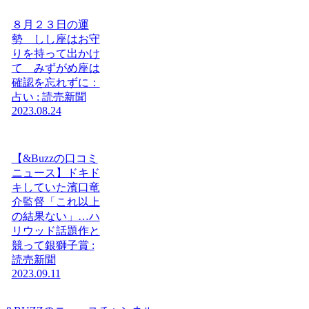
８月２３日の運
勢 しし座はお守
りを持って出かけ
て みずがめ座は
確認を忘れずに：
占い : 読売新聞
2023.08.24
【&Buzzの口コミ
ニュース】ドキド
キしていた濱口竜
介監督「これ以上
の結果ない」…ハ
リウッド話題作と
競って銀獅子賞 :
読売新聞
2023.09.11