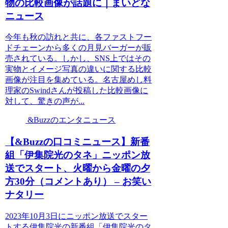
物の比較画像が話題に｜まいどな
ニュース
今年も秋の訪れと共に、各ファストフー
ドチェーンから多くの月見バーガーが販
売されている。しかし、SNS上ではその
実物とイメージ写真の違いに関する比較
画像が注目を集めている。名古屋めし料
理家のSwindさんが投稿した比較画像に
対して、驚きの声が...
&Buzzのエンタニュース
【&Buzzの口コミニュース】新番
組「伊集院光のタネ」ニッポン放
送でスタート、火曜から金曜の夕
方30分（コメントあり） – お笑い
ナタリー
2023年10月3日にニッポン放送でスター
トする伊集院光の新番組「伊集院光のタ