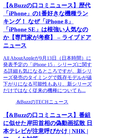
【&Buzzの口コミニュース】歴代
「iPhone」の1番好きな機種ラン
キング！ なぜ「iPhone 8」
「iPhone SE」は根強い人気なの
か【専門家が考察】 – ライブドア
ニュース
All AboutAppleが9月13日（日本時間）に
発表予定の「iPhone 15」シリーズに関す
る詳細も気になるところですが、新シリ
ーズ発売のタイミングで既存モデルが値
下がりになる可能性もあり、新シリーズ
だけではなく従来の機種についても...
&BuzzのTECHニュース
【&Buzzの口コミニュース】番組
に似せた岸田首相の偽動画拡散 日
本テレビが注意呼びかけ | NHK |