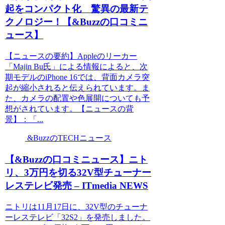
起をコンパクト化 驚異の最新テ
クノロジー！【&Buzzの口コミニ
ュース】
【ニュースの要約】Appleのリーカー
「Majin Bu氏」による情報によると、次
期モデルのiPhone 16では、背面カメラ突
起が縮小されると伝えられています。ま
た、カメラの配置や色展開についても予
想がされています。【ニュースの背
景】：「...
&BuzzのTECHニュース
【&Buzzの口コミニュース】ニト
リ、3万円を切る32V型チューナー
レステレビ発売 – ITmedia NEWS
ニトリは11月17日に、32V型のチューナ
ーレステレビ「32S2」を発売しました。