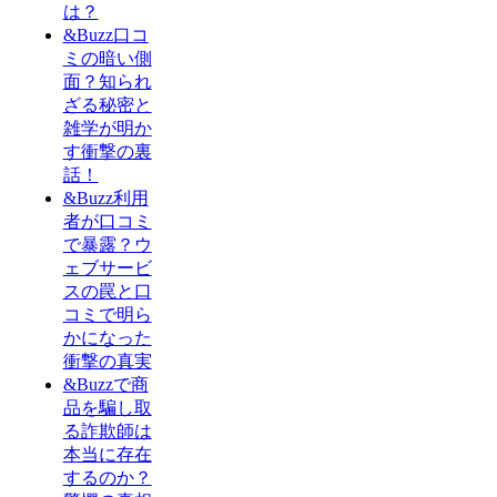
は？
&Buzz口コ
ミの暗い側
面？知られ
ざる秘密と
雑学が明か
す衝撃の裏
話！
&Buzz利用
者が口コミ
で暴露？ウ
ェブサービ
スの罠と口
コミで明ら
かになった
衝撃の真実
&Buzzで商
品を騙し取
る詐欺師は
本当に存在
するのか？