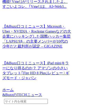
機能｢Vme!｣がリリースされましたよ。
すごいよコレ。｢Vme!｣は、AI×Web3...
【&Buzz口コミニュース】Microsoft・
Uber・NVIDIA・Rockstar Gamesなどの大
企業にハッキングした国際ハッカー集団
「LAPSUS$」の主要メンバーが10代の
少年だと裁判所が認定 – GIGAZINE
【&Buzz口コミニュース】iPad miniキラ
ーになり得るのか？ アマゾンの小さい
タブレット｢Fire HD 8 Plus｣レビュー | ギ
ズモード・ジャパン
ホーム
&BuzzのTECHニュース