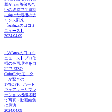
騰か!?三角保ち合
いの終盤で半減期
に向けた最後のチ
ャンス到来
【&Buzzの口コミ
ニュース】
2024.04.09
【&Buzzの口コミ
ニュース】プロ仕
様の色再現性を自
宅で!EIZO
ColorEdgeモニタ
ーが驚きの
17%OFF、ハード
ウェアキャリブレ
ーション機能搭載
で写真・動画編集
に最適
2024.04.09