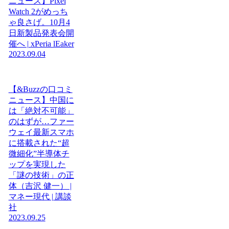
ニュース】Pixel
Watch 2がめっち
ゃ良さげ。10月4
日新製品発表会開
催へ | xPeria lEaker
2023.09.04
【&Buzzの口コミ
ニュース】中国に
は「絶対不可能」
のはずが…ファー
ウェイ最新スマホ
に搭載された“超
微細化”半導体チ
ップを実現した
「謎の技術」の正
体（吉沢 健一） |
マネー現代 | 講談
社
2023.09.25