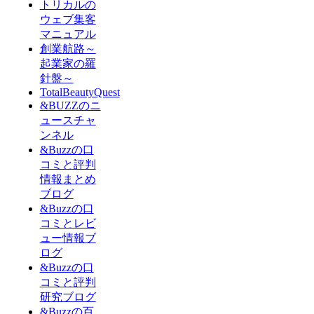
トリカルの
ウェブ集客
マニュアル
創業航路～
起業家の羅
針盤～
TotalBeautyQuest
&BUZZのニ
ュースチャ
ンネル
&Buzzの口
コミと評判
情報まとめ
ブログ
&Buzzの口
コミとレビ
ュー情報ブ
ログ
&Buzzの口
コミと評判
研究ブログ
&Buzzの百