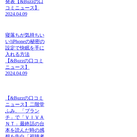
発表【&Buzzの口
コミニュース】
2024.04.09
寝落ちが気持ちい
い!iPhoneの秘密の
設定で快眠を手に
入れる方法
【&Buzzの口コミ
ニュース】
2024.04.09
【&Buzzの口コミ
ニュース】二階堂
ふみ、「ブラン
チ」で「ＶＩＶＡ
ＮＴ」最終話の台
本を読んだ時の感
想を告白「視聴者