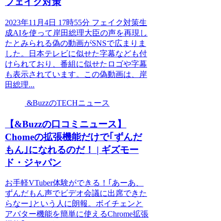
フェイク対策
2023年11月4日 17時55分 フェイク対策生
成AIを使って岸田総理大臣の声を再現し
たとみられる偽の動画がSNSで広まりま
した。日本テレビに似せた字幕なども付
けられており、番組に似せたロゴや字幕
も表示されています。この偽動画は、岸
田総理...
&BuzzのTECHニュース
【&Buzzの口コミニュース】
Chomeの拡張機能だけで｢ずんだ
もん｣になれるのだ！ | ギズモー
ド・ジャパン
お手軽VTuber体験ができる！｢あーあ、
ずんだもん声でビデオ会議に出席できた
らなー｣という人に朗報。ボイチェンと
アバター機能を簡単に使えるChrome拡張