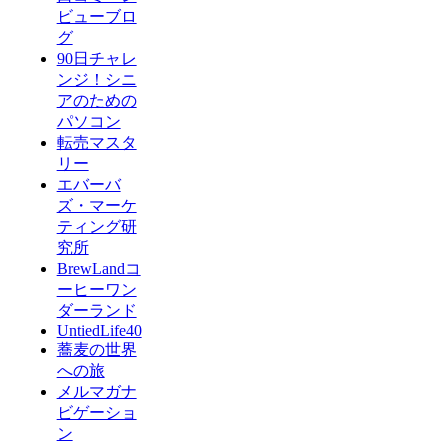
ビューブロ
グ
90日チャレ
ンジ！シニ
アのための
パソコン
転売マスタ
リー
エバーバ
ズ・マーケ
ティング研
究所
BrewLandコ
ーヒーワン
ダーランド
UntiedLife40
蕎麦の世界
への旅
メルマガナ
ビゲーショ
ン