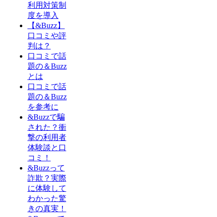
利用対策制
度を導入
【&Buzz】
口コミや評
判は？
口コミで話
題の＆Buzz
とは
口コミで話
題の＆Buzz
を参考に
&Buzzで騙
された？衝
撃の利用者
体験談と口
コミ！
&Buzzって
詐欺？実際
に体験して
わかった驚
きの真実！