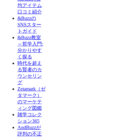
均アイテム
口コミ紹介
&Buzzの
SNSスター
トガイド
&Buzz教室
～哲学入門:
分かりやす
く探る
時代を超え
る賢者のカ
ウンセリン
グ
Zetamark（ゼ
タマーク）
のマーケテ
ィング図鑑
雑学コレク
ション365
AndBuzzが
評判の不正