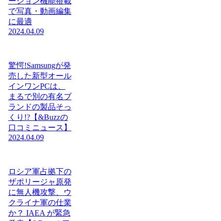
ーション機能搭載
で写真・動画編集
に最適
2024.04.09
驚愕!Samsungが発
売した新型オール
インワンPCは、
まるで別の有名ブ
ランドの製品そっ
くり!?【&Buzzの
口コミニュース】
2024.04.09
ロシア軍占拠下の
ザポリージャ原発
に無人機攻撃、ウ
クライナ軍の仕業
か？ IAEA が緊急