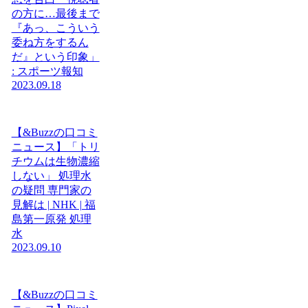
の方に…最後まで
『あっ、こういう
委ね方をするん
だ』という印象」
: スポーツ報知
2023.09.18
【&Buzzの口コミ
ニュース】「トリ
チウムは生物濃縮
しない」 処理水
の疑問 専門家の
見解は | NHK | 福
島第一原発 処理
水
2023.09.10
【&Buzzの口コミ