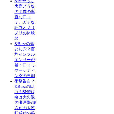
&Buzzって
実際どうな
の？僕の率
直な口コ
ミ、ガチな
評判とノリ
ノリの体験
談
&Buzzの落
とし穴？百
均インフル
エンサーが
暴く口コミ
マーケティ
ングの裏側
衝撃告白？
&Buzzの口
コミSNS戦
略は大失敗
の瀬戸際?ま
さかの大逆
転成功の秘