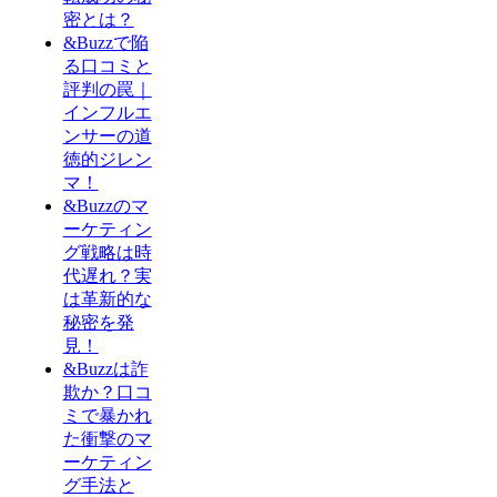
密とは？
&Buzzで陥
る口コミと
評判の罠｜
インフルエ
ンサーの道
徳的ジレン
マ！
&Buzzのマ
ーケティン
グ戦略は時
代遅れ？実
は革新的な
秘密を発
見！
&Buzzは詐
欺か？口コ
ミで暴かれ
た衝撃のマ
ーケティン
グ手法と