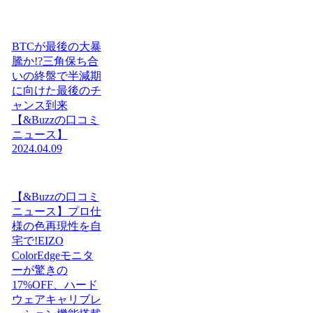
BTCが最後の大暴
騰か!?三角保ち合
いの終盤で半減期
に向けた最後のチ
ャンス到来
【&Buzzの口コミ
ニュース】
2024.04.09
【&Buzzの口コミ
ニュース】プロ仕
様の色再現性を自
宅で!EIZO
ColorEdgeモニタ
ーが驚きの
17%OFF、ハード
ウェアキャリブレ