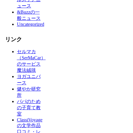
ュース
&Buzzの一
般ニュース
Uncategorized
リンク
セルマカ
（SerMaCar）
のサービス
魔法絨毯
ヨガユニバ
ース
健やか研究
所
パパのため
の子育て教
室
ClassiVoyage
の文学作品
口コミ・レ