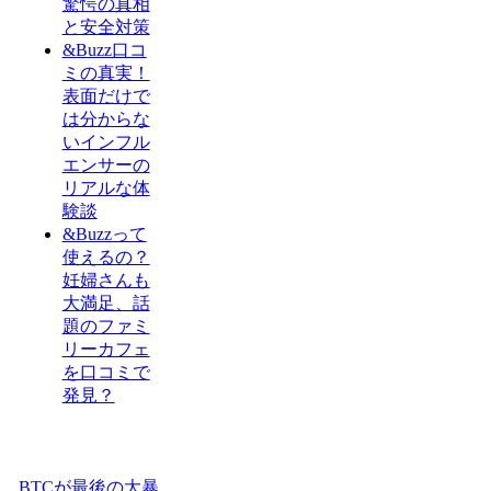
驚愕の真相
と安全対策
&Buzz口コ
ミの真実！
表面だけで
は分からな
いインフル
エンサーの
リアルな体
験談
&Buzzって
使えるの？
妊婦さんも
大満足、話
題のファミ
リーカフェ
を口コミで
発見？
BTCが最後の大暴