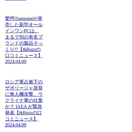
驚愕!Samsungが発
売した新型オール
インワンPCは、
まるで別の有名ブ
ランドの製品そっ
くり!?【&Buzzの
口コミニュース】
2024.04.09
ロシア軍占拠下の
ザポリージャ原発
に無人機攻撃、ウ
クライナ軍の仕業
か？ IAEA が緊急
発表【&Buzzの口
コミニュース】
2024.04.09