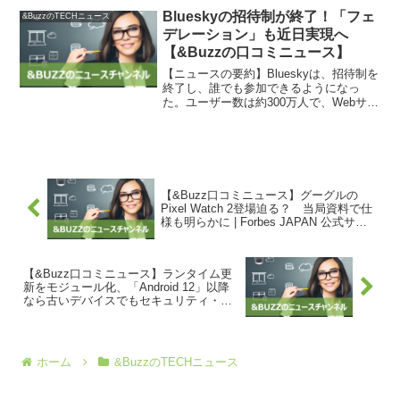
ティングシステム向...
Blueskyの招待制が終了！「フェ
&BuzzのTECHニュース
デレーション」も近日実現へ
【&Buzzの口コミニュース】
【ニュースの要約】Blueskyは、招待制を
終了し、誰でも参加できるようになっ
た。ユーザー数は約300万人で、Webサイ
トからサインアップが可能。モデレーシ
ョン設定のための機能追加や開発者が収
益を上げられるサービスも提供される予
定。また、フ...
【&Buzz口コミニュース】グーグルの
Pixel Watch 2登場迫る？ 当局資料で仕
様も明らかに | Forbes JAPAN 公式サイ
ト（フォーブス ジャパン）
【&Buzz口コミニュース】ランタイム更
新をモジュール化、「Android 12」以降
なら古いデバイスでもセキュリティ・パ
フォーマンスで恩恵 – 窓の杜
ホーム
&BuzzのTECHニュース