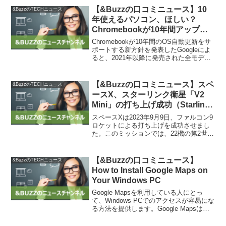
を示した。首相は、インドネシアで東南
【&Buzzの口コミニュース】10
&BuzzのTECHニュース
アジア諸国連合（ASE...
年使えるパソコン、ほしい？
Chromebookが10年間アップデ
ート可能に | ギズモード・ジャパ
Chromebookが10年間のOS自動更新をサ
ン
ポートする新方針を発表したGoogleによ
ると、2021年以降に発売された全モデル
が対象となり、最新状態のまま10年間使
用可能となる。これは非常に素晴らしい
取り組みであり、持続可能な使い方が
【&Buzzの口コミニュース】スペ
&BuzzのTECHニュース
評...
ースX、スターリンク衛星「V2
Mini」の打ち上げ成功（Starlink
Group 6-14） | sorae 宇宙へのポ
スペースXは2023年9月9日、ファルコン9
ータルサイト
ロケットによる打ち上げを成功させまし
た。このミッションでは、22機の第2世代
スターリンク衛星「V2 Mini」が無事に軌
道へ投入されました。スペースXのスター
リンク衛星は、同社の衛星インターネッ
【&Buzzの口コミニュース】
&BuzzのTECHニュース
ト...
How to Install Google Maps on
Your Windows PC
Google Mapsを利用している人にとっ
て、Windows PCでのアクセスが容易にな
る方法を提供します。Google Mapsは
AndroidやiOSデバイス上で素晴らしい機
能を持っていますが、Windowsオペレー