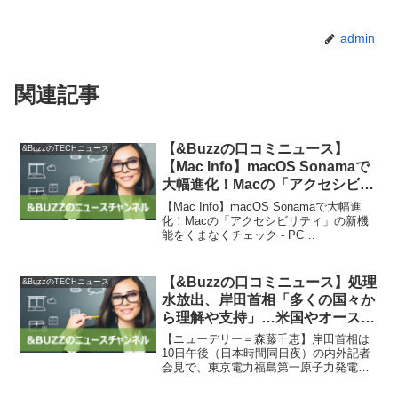
admin
関連記事
【&Buzzの口コミニュース】
&BuzzのTECHニュース
【Mac Info】macOS Sonamaで
大幅進化！Macの「アクセシビリ
ティ」の新機能をくまなくチェッ
【Mac Info】macOS Sonamaで大幅進
ク – PC Watch
化！Macの「アクセシビリティ」の新機
能をくまなくチェック - PC
WatchmacOS Sonamaでは、Macの「ア
クセシビリティ」機能が大幅に進化して
います。テキストサイズの変更機...
【&Buzzの口コミニュース】処理
&BuzzのTECHニュース
水放出、岸田首相「多くの国々か
ら理解や支持」…米国やオースト
ラリアの国名挙げる : 読売新聞
【ニューデリー＝森藤千恵】岸田首相は
10日午後（日本時間同日夜）の内外記者
会見で、東京電力福島第一原子力発電所
の処理水の海洋放出について、「（国際
社会の）理解が一層広まった」との認識