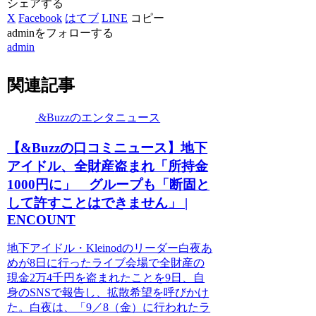
シェアする
X
Facebook
はてブ
LINE
コピー
adminをフォローする
admin
関連記事
&Buzzのエンタニュース
【&Buzzの口コミニュース】地下
アイドル、全財産盗まれ「所持金
1000円に」 グループも「断固と
して許すことはできません」 |
ENCOUNT
地下アイドル・Kleinodのリーダー白夜あ
めが8日に行ったライブ会場で全財産の
現金2万4千円を盗まれたことを9日、自
身のSNSで報告し、拡散希望を呼びかけ
た。白夜は、「9／8（金）に行われたラ