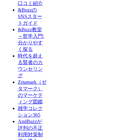
口コミ紹介
&Buzzの
SNSスター
トガイド
&Buzz教室
～哲学入門:
分かりやす
く探る
時代を超え
る賢者のカ
ウンセリン
グ
Zetamark（ゼ
タマーク）
のマーケテ
ィング図鑑
雑学コレク
ション365
AndBuzzが
評判の不正
利用対策制