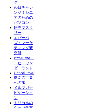
グ
90日チャレ
ンジ！シニ
アのための
パソコン
転売マスタ
リー
エバーバ
ズ・マーケ
ティング研
究所
BrewLandコ
ーヒーワン
ダーランド
UntiedLife40
蕎麦の世界
への旅
メルマガナ
ビゲーショ
ン
トリカルの
ウェブ集客