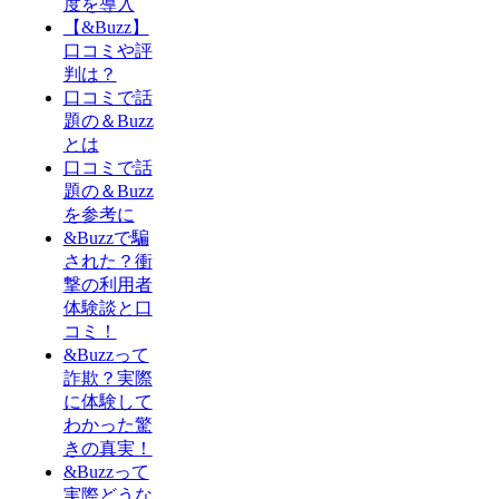
度を導入
【&Buzz】
口コミや評
判は？
口コミで話
題の＆Buzz
とは
口コミで話
題の＆Buzz
を参考に
&Buzzで騙
された？衝
撃の利用者
体験談と口
コミ！
&Buzzって
詐欺？実際
に体験して
わかった驚
きの真実！
&Buzzって
実際どうな