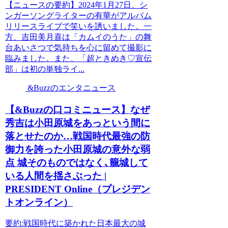
【ニュースの要約】2024年1月27日、シ
ンガーソングライターの有華がアルバム
リリースライブで笑いを誘いました。一
方、吉田美月喜は「カムイのうた」の舞
台あいさつで気持ちを心に留めて撮影に
臨みました。また、「超ときめき♡宣伝
部」は初の単独ライ...
&Buzzのエンタニュース
【&Buzzの口コミニュース】なぜ
秀吉は小田原城をあっという間に
落とせたのか…戦国時代最強の防
御力を誇った小田原城の意外な弱
点 城そのものではなく､籠城して
いる人間を揺さぶった |
PRESIDENT Online（プレジデン
トオンライン）
要約:戦国時代に築かれた日本最大の城