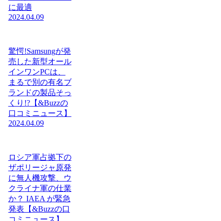
に最適
2024.04.09
驚愕!Samsungが発
売した新型オール
インワンPCは、
まるで別の有名ブ
ランドの製品そっ
くり!?【&Buzzの
口コミニュース】
2024.04.09
ロシア軍占拠下の
ザポリージャ原発
に無人機攻撃、ウ
クライナ軍の仕業
か？ IAEA が緊急
発表【&Buzzの口
コミニュース】