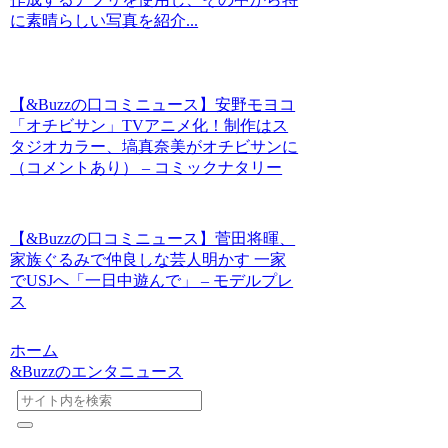
に素晴らしい写真を紹介...
【&Buzzの口コミニュース】安野モヨコ
「オチビサン」TVアニメ化！制作はス
タジオカラー、塙真奈美がオチビサンに
（コメントあり） – コミックナタリー
【&Buzzの口コミニュース】菅田将暉、
家族ぐるみで仲良しな芸人明かす 一家
でUSJへ「一日中遊んで」 – モデルプレ
ス
ホーム
&Buzzのエンタニュース