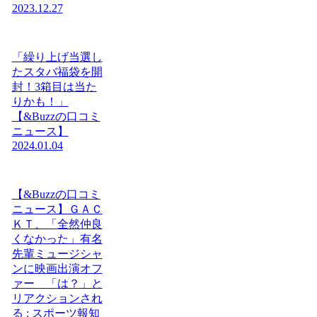
2023.12.27
「繰り上げ当選し
たスタバ福袋を開
封！3箱目は当た
りかも！」
【&Buzzの口コミ
ニュース】
2024.01.04
【&Buzzの口コミ
ニュース】ＧＡＣ
ＫＴ、「全然仲良
くなかった」有名
先輩ミュージシャ
ンに映画出演オフ
ァー 「は？」と
リアクションされ
る : スポーツ報知