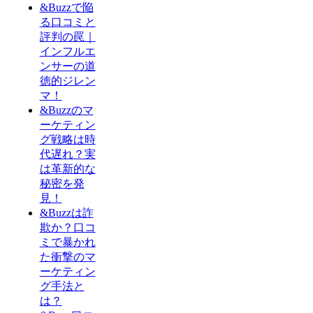
&Buzzで陥
る口コミと
評判の罠｜
インフルエ
ンサーの道
徳的ジレン
マ！
&Buzzのマ
ーケティン
グ戦略は時
代遅れ？実
は革新的な
秘密を発
見！
&Buzzは詐
欺か？口コ
ミで暴かれ
た衝撃のマ
ーケティン
グ手法と
は？