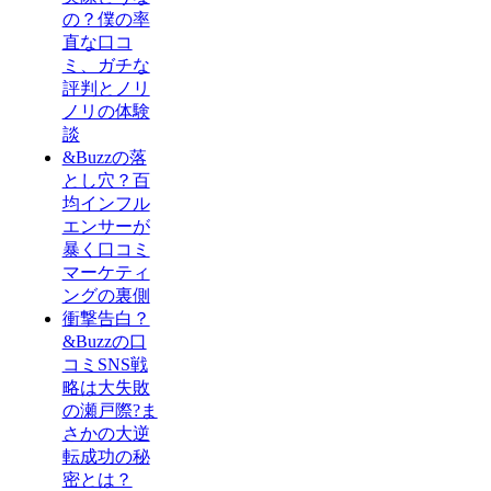
の？僕の率
直な口コ
ミ、ガチな
評判とノリ
ノリの体験
談
&Buzzの落
とし穴？百
均インフル
エンサーが
暴く口コミ
マーケティ
ングの裏側
衝撃告白？
&Buzzの口
コミSNS戦
略は大失敗
の瀬戸際?ま
さかの大逆
転成功の秘
密とは？