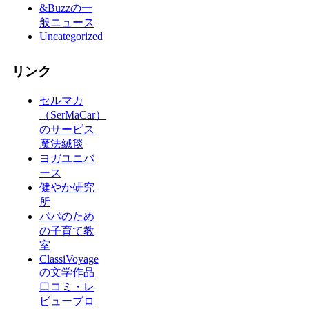
&Buzzの一
般ニュース
Uncategorized
リンク
セルマカ
（SerMaCar）
のサービス
魔法絨毯
ヨガユニバ
ース
健やか研究
所
パパのため
の子育て教
室
ClassiVoyage
の文学作品
口コミ・レ
ビューブロ