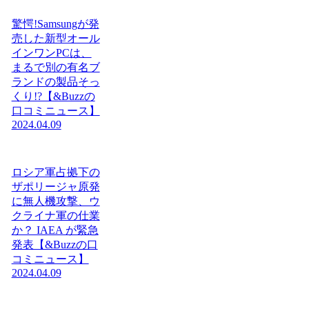
驚愕!Samsungが発
売した新型オール
インワンPCは、
まるで別の有名ブ
ランドの製品そっ
くり!?【&Buzzの
口コミニュース】
2024.04.09
ロシア軍占拠下の
ザポリージャ原発
に無人機攻撃、ウ
クライナ軍の仕業
か？ IAEA が緊急
発表【&Buzzの口
コミニュース】
2024.04.09