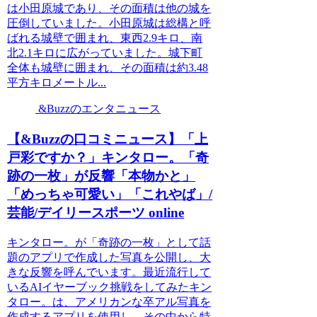
は小田原城であり、その面積は他の城を
圧倒していました。小田原城は総構と呼
ばれる城壁で囲まれ、東西2.9キロ、南
北2.1キロに広がっていました。城下町
全体も城壁に囲まれ、その面積は約3.48
平方キロメートル...
&Buzzのエンタニュース
【&Buzzの口コミニュース】「上
戸彩ですか？」キンタロー。「奇
跡の一枚」が反響「本物かと」
「めっちゃ可愛い」「これやば」/
芸能/デイリースポーツ online
キンタロー。が「奇跡の一枚」として話
題のアプリで作成した写真を公開し、大
きな反響を呼んでいます。最近流行して
いるAIイヤーブック挑戦をしてみたキン
タロー。は、アメリカンな卒アル写真を
作成するアプリを使用し、その中から特