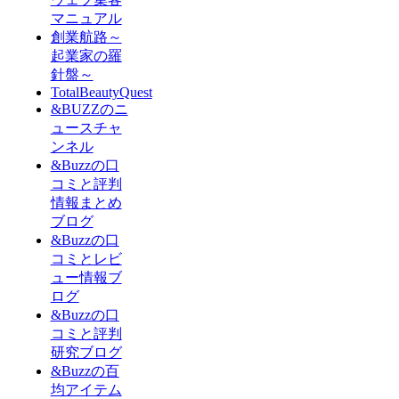
マニュアル
創業航路～
起業家の羅
針盤～
TotalBeautyQuest
&BUZZのニ
ュースチャ
ンネル
&Buzzの口
コミと評判
情報まとめ
ブログ
&Buzzの口
コミとレビ
ュー情報ブ
ログ
&Buzzの口
コミと評判
研究ブログ
&Buzzの百
均アイテム