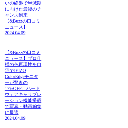
いの終盤で半減期
に向けた最後のチ
ャンス到来
【&Buzzの口コミ
ニュース】
2024.04.09
【&Buzzの口コミ
ニュース】プロ仕
様の色再現性を自
宅で!EIZO
ColorEdgeモニタ
ーが驚きの
17%OFF、ハード
ウェアキャリブレ
ーション機能搭載
で写真・動画編集
に最適
2024.04.09