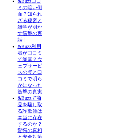
&Buzz口コ
ミの暗い側
面？知られ
ざる秘密と
雑学が明か
す衝撃の裏
話！
&Buzz利用
者が口コミ
で暴露？ウ
ェブサービ
スの罠と口
コミで明ら
かになった
衝撃の真実
&Buzzで商
品を騙し取
る詐欺師は
本当に存在
するのか？
驚愕の真相
と安全対策