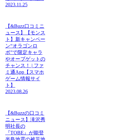
2023.11.25
【&Buzz口コミニ
ュース】【モンス
ト】新キャンペー
ン“オラゴンロ
ボ”で限定キャラ
やオーブゲットの
チャンス！ | ファ
ミ通App【スマホ
ゲーム情報サイ
ト】
2023.08.26
【&Buzzの口コミ
ニュース】滝沢秀
明社長の
『TOBE』が能登
半島地震の被災地