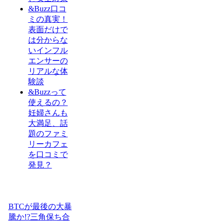
&Buzz口コ
ミの真実！
表面だけで
は分からな
いインフル
エンサーの
リアルな体
験談
&Buzzって
使えるの？
妊婦さんも
大満足、話
題のファミ
リーカフェ
を口コミで
発見？
BTCが最後の大暴
騰か!?三角保ち合