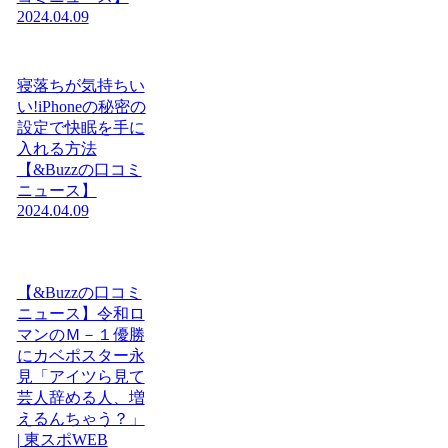
2024.04.09
寝落ちが気持ちい
い!iPhoneの秘密の
設定で快眠を手に
入れる方法
【&Buzzの口コミ
ニュース】
2024.04.09
【&Buzzの口コミ
ニュース】令和ロ
マンのＭ－１優勝
にカベポスター永
見「アイツら見て
芸人辞める人、増
えるんちゃう？」
| 東スポWEB