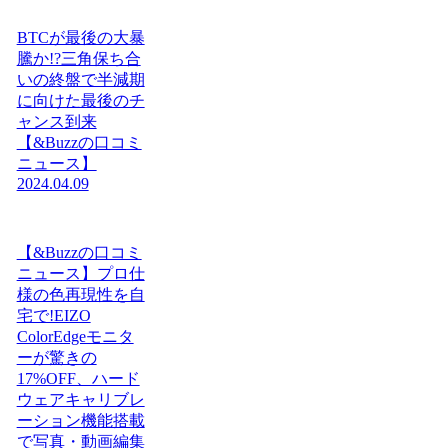
BTCが最後の大暴
騰か!?三角保ち合
いの終盤で半減期
に向けた最後のチ
ャンス到来
【&Buzzの口コミ
ニュース】
2024.04.09
【&Buzzの口コミ
ニュース】プロ仕
様の色再現性を自
宅で!EIZO
ColorEdgeモニタ
ーが驚きの
17%OFF、ハード
ウェアキャリブレ
ーション機能搭載
で写真・動画編集