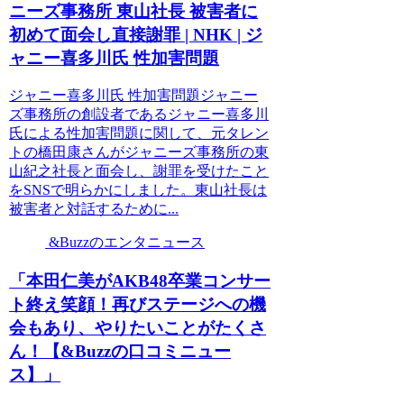
ニーズ事務所 東山社長 被害者に
初めて面会し直接謝罪 | NHK | ジ
ャニー喜多川氏 性加害問題
ジャニー喜多川氏 性加害問題ジャニー
ズ事務所の創設者であるジャニー喜多川
氏による性加害問題に関して、元タレン
トの橋田康さんがジャニーズ事務所の東
山紀之社長と面会し、謝罪を受けたこと
をSNSで明らかにしました。東山社長は
被害者と対話するために...
&Buzzのエンタニュース
「本田仁美がAKB48卒業コンサー
ト終え笑顔！再びステージへの機
会もあり、やりたいことがたくさ
ん！【&Buzzの口コミニュー
ス】」