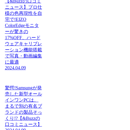
【&Buzzの口コミ
ニュース】プロ仕
様の色再現性を自
宅で!EIZO
ColorEdgeモニタ
ーが驚きの
17%OFF、ハード
ウェアキャリブレ
ーション機能搭載
で写真・動画編集
に最適
2024.04.09
驚愕!Samsungが発
売した新型オール
インワンPCは、
まるで別の有名ブ
ランドの製品そっ
くり!?【&Buzzの
口コミニュース】