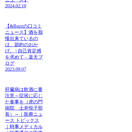
2024.02.10
【&Buzzの口コミ
ニュース】酒を我
慢出来ているの
は、節約のおか
げ。 | 自己肯定感
を求めて – 楽天ブ
ログ
2023.09.07
肝臓病は飲酒に要
注意～症状に応じ
た食事を（虎の門
病院 土井悦子部
長）～｜医療ニュ
ース トピックス
｜時事メディカル