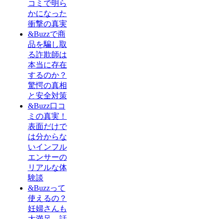
コミで明ら
かになった
衝撃の真実
&Buzzで商
品を騙し取
る詐欺師は
本当に存在
するのか？
驚愕の真相
と安全対策
&Buzz口コ
ミの真実！
表面だけで
は分からな
いインフル
エンサーの
リアルな体
験談
&Buzzって
使えるの？
妊婦さんも
大満足、話