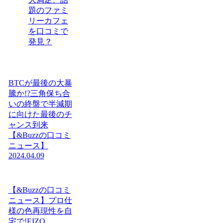
題のファミ
リーカフェ
を口コミで
発見？
BTCが最後の大暴
騰か!?三角保ち合
いの終盤で半減期
に向けた最後のチ
ャンス到来
【&Buzzの口コミ
ニュース】
2024.04.09
【&Buzzの口コミ
ニュース】プロ仕
様の色再現性を自
宅で!EIZO