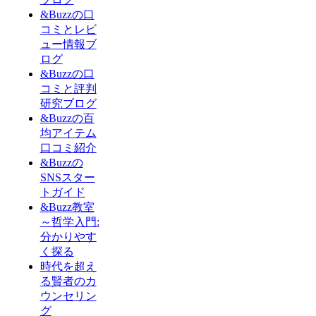
&Buzzの口
コミとレビ
ュー情報ブ
ログ
&Buzzの口
コミと評判
研究ブログ
&Buzzの百
均アイテム
口コミ紹介
&Buzzの
SNSスター
トガイド
&Buzz教室
～哲学入門:
分かりやす
く探る
時代を超え
る賢者のカ
ウンセリン
グ