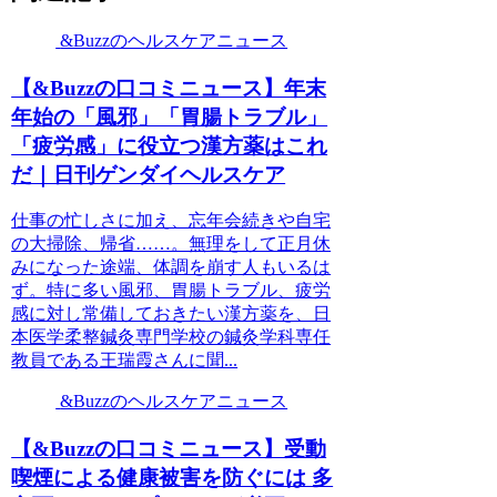
&Buzzのヘルスケアニュース
【&Buzzの口コミニュース】年末
年始の「風邪」「胃腸トラブル」
「疲労感」に役立つ漢方薬はこれ
だ｜日刊ゲンダイヘルスケア
仕事の忙しさに加え、忘年会続きや自宅
の大掃除、帰省……。無理をして正月休
みになった途端、体調を崩す人もいるは
ず。特に多い風邪、胃腸トラブル、疲労
感に対し常備しておきたい漢方薬を、日
本医学柔整鍼灸専門学校の鍼灸学科専任
教員である王瑞霞さんに聞...
&Buzzのヘルスケアニュース
【&Buzzの口コミニュース】受動
喫煙による健康被害を防ぐには 多