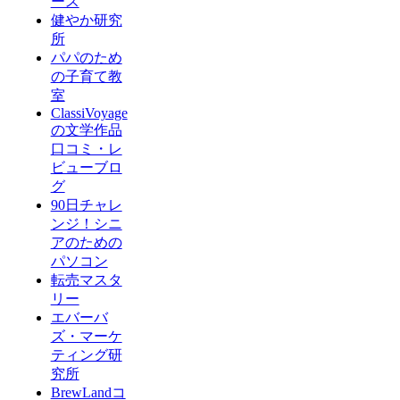
ース
健やか研究
所
パパのため
の子育て教
室
ClassiVoyage
の文学作品
口コミ・レ
ビューブロ
グ
90日チャレ
ンジ！シニ
アのための
パソコン
転売マスタ
リー
エバーバ
ズ・マーケ
ティング研
究所
BrewLandコ