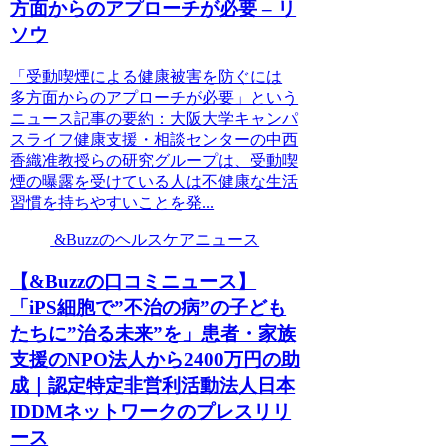
方面からのアプローチが必要 – リ
ソウ
「受動喫煙による健康被害を防ぐには
多方面からのアプローチが必要」という
ニュース記事の要約：大阪大学キャンパ
スライフ健康支援・相談センターの中西
香織准教授らの研究グループは、受動喫
煙の曝露を受けている人は不健康な生活
習慣を持ちやすいことを発...
&Buzzのヘルスケアニュース
【&Buzzの口コミニュース】
「iPS細胞で”不治の病”の子ども
たちに”治る未来”を」患者・家族
支援のNPO法人から2400万円の助
成｜認定特定非営利活動法人日本
IDDMネットワークのプレスリリ
ース