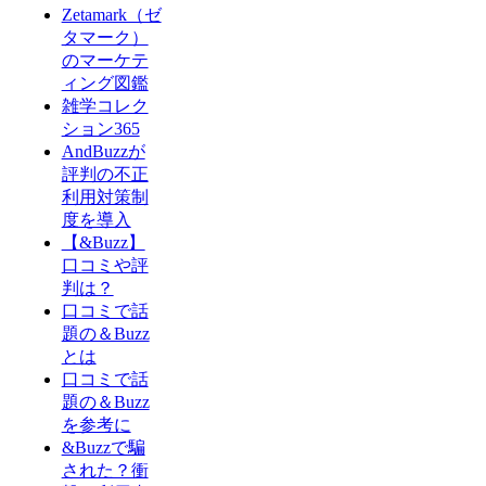
Zetamark（ゼ
タマーク）
のマーケテ
ィング図鑑
雑学コレク
ション365
AndBuzzが
評判の不正
利用対策制
度を導入
【&Buzz】
口コミや評
判は？
口コミで話
題の＆Buzz
とは
口コミで話
題の＆Buzz
を参考に
&Buzzで騙
された？衝