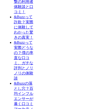
撃の利用者
体験談と口
コミ！
&Buzzって
詐欺？実際
に体験して
わかった驚
きの真実！
&Buzzって
実際どうな
の？僕の率
直な口コ
ミ、ガチな
評判とノリ
ノリの体験
談
&Buzzの落
とし穴？百
均インフル
エンサーが
暴く口コミ
マーケティ