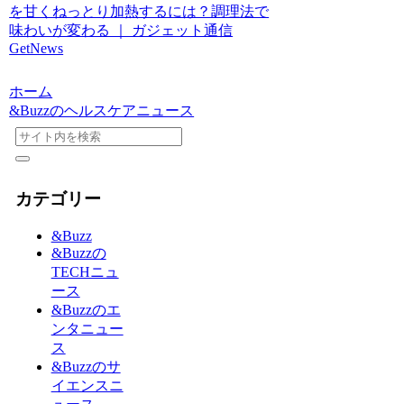
を甘くねっとり加熱するには？調理法で
味わいが変わる ｜ ガジェット通信
GetNews
ホーム
&Buzzのヘルスケアニュース
カテゴリー
&Buzz
&Buzzの
TECHニュ
ース
&Buzzのエ
ンタニュー
ス
&Buzzのサ
イエンスニ