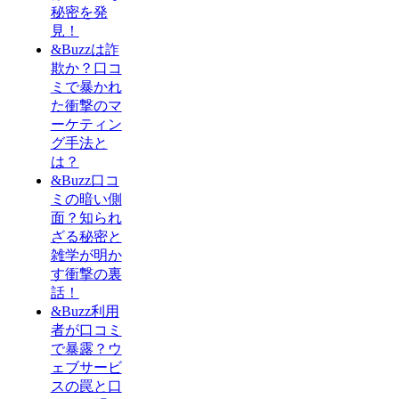
秘密を発
見！
&Buzzは詐
欺か？口コ
ミで暴かれ
た衝撃のマ
ーケティン
グ手法と
は？
&Buzz口コ
ミの暗い側
面？知られ
ざる秘密と
雑学が明か
す衝撃の裏
話！
&Buzz利用
者が口コミ
で暴露？ウ
ェブサービ
スの罠と口