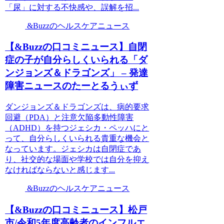
「尿」に対する不快感や、誤解を招...
&Buzzのヘルスケアニュース
【&Buzzの口コミニュース】自閉
症の子が自分らしくいられる「ダ
ンジョンズ＆ドラゴンズ」 – 発達
障害ニュースのたーとるうぃず
ダンジョンズ＆ドラゴンズは、病的要求
回避（PDA）と注意欠陥多動性障害
（ADHD）を持つジェシカ・ペッハにと
って、自分らしくいられる貴重な機会と
なっています。ジェシカは自閉症であ
り、社交的な場面や学校では自分を抑え
なければならないと感じます...
&Buzzのヘルスケアニュース
【&Buzzの口コミニュース】松戸
市/令和5年度高齢者のインフルエ