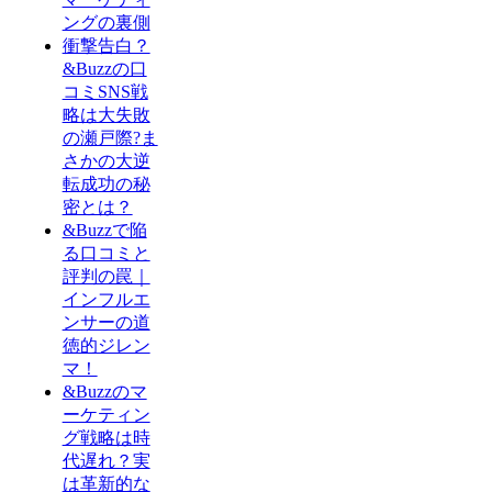
ングの裏側
衝撃告白？
&Buzzの口
コミSNS戦
略は大失敗
の瀬戸際?ま
さかの大逆
転成功の秘
密とは？
&Buzzで陥
る口コミと
評判の罠｜
インフルエ
ンサーの道
徳的ジレン
マ！
&Buzzのマ
ーケティン
グ戦略は時
代遅れ？実
は革新的な