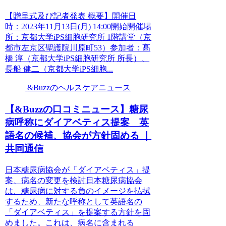
【贈呈式及び記者発表 概要】開催日
時：2023年11月13日(月) 14:00開始開催場
所：京都大学iPS細胞研究所 1階講堂（京
都市左京区聖護院川原町53）参加者：髙
橋 淳（京都大学iPS細胞研究所 所長）、
長船 健二（京都大学iPS細胞...
&Buzzのヘルスケアニュース
【&Buzzの口コミニュース】糖尿
病呼称にダイアベティス提案 英
語名の候補、協会が方針固める ｜
共同通信
日本糖尿病協会が「ダイアベティス」提
案、病名の変更を検討日本糖尿病協会
は、糖尿病に対する負のイメージを払拭
するため、新たな呼称として英語名の
「ダイアベティス」を提案する方針を固
めました。これは、病名に含まれる