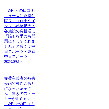
【&Buzzの口コミ
ニュース】倉持仁
院長、コロナやイ
ンフル感染拡大で
各施設の負担増に
「誰も相手にも問
題にもしてくれま
せん」と嘆く：中
日スポーツ・東京
中日スポーツ
2023.09.19
完璧主義者の被害
妄想で引きこもり
になった恭子さ
ん！驚きのストー
リーが明らかに
【&Buzzの口コミ
ニュース】