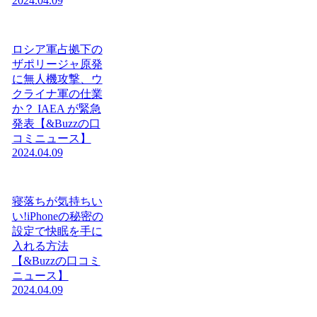
2024.04.09
ロシア軍占拠下の
ザポリージャ原発
に無人機攻撃、ウ
クライナ軍の仕業
か？ IAEA が緊急
発表【&Buzzの口
コミニュース】
2024.04.09
寝落ちが気持ちい
い!iPhoneの秘密の
設定で快眠を手に
入れる方法
【&Buzzの口コミ
ニュース】
2024.04.09