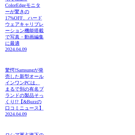
ColorEdgeモニタ
ーが驚きの
17%OFF、ハード
ウェアキャリブレ
ーション機能搭載
で写真・動画編集
に最適
2024.04.09
驚愕!Samsungが発
売した新型オール
インワンPCは、
まるで別の有名ブ
ランドの製品そっ
くり!?【&Buzzの
口コミニュース】
2024.04.09
ロシア軍占拠下の