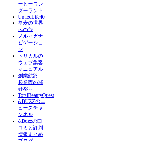
ーヒーワン
ダーランド
UntiedLife40
蕎麦の世界
への旅
メルマガナ
ビゲーショ
ン
トリカルの
ウェブ集客
マニュアル
創業航路～
起業家の羅
針盤～
TotalBeautyQuest
&BUZZのニ
ュースチャ
ンネル
&Buzzの口
コミと評判
情報まとめ
ブログ