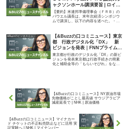
ャクソンホール講演要旨 | ロイタ
ー
【要約】米連邦準備理事会（ＦＲＢ）の
パウエル議長は、米年次経済シンポジウ
ムで講演し、以下の内容を述べた。・適
切なら金利引き上げ可能・２％の低下す
るまで金利維持・金融政策決定は慎重
に・データに基づき金利動向を判断・イ
【&Buzzの口コミニュース】東京
&Buzzのビジネスニュース
ンフレはまだ高止まり・物価...
都 行政デジタル化「DX」 新
ビジョンを発表｜FNNプライムオ
ンライン
東京都が行政のデジタル化「DX」の新ビ
ジョンを発表東京都は行政手続きの簡素
化と補助金等の「もらいそびれ」をなく
すため、行政のデジタル化である「DX」
の新たなビジョンを発表しました。小池
知事は、「『しらなかった』『もらいそ
びれた』ということを...
【&Buzzの口コミニュース】NY原油市場
先物価格がことし最高値 サウジアラビア
減産延長で | NHK | 原油価格
【&Buzzの口コミニュース】マイナカー
ド チケットの不正転売防止などに活用 実
証実験へ | NHK | マイナンバー