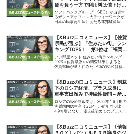
賃を負う一方で利用料は値下げの
事情【注目トピック再配信】 |
ソフトバンクグループ（SBG）が出資す
Editors’ Picks | ダイヤモンド・
る米シェアオフィス大手ウィーワークが
日本の民事再生法にあたる連邦破産法第
オンライン
11条（チャプター11）適用の申請するこ
とを検討していると、10月31日に米紙ウ
ォール・ストリート・ジャーナル
【&Buzz口コミニュース】【佐賀
&Buzzのビジネスニュース
（WSJ）が報じた。...
県民が選ぶ】「住みたい街」ラン
キングTOP5！ 第1位は「福岡
市」【2023年最新調査結果】
いい部屋ネット 住みたい街ランキング
（1/4） | 住まい ねとらぼ調査隊
2023＜佐賀県版＞の調査結果によると、
佐賀県民が選ぶ住みたい街の第1位は福岡
市、第2位は鳥栖市でした。福岡市は九州
最大の都市であり、交通の便も良く、福
岡空港からアクセスも便利です。また、
【&Buzzの口コミニュース】制裁
&Buzzのビジネスニュース
夜間のゴミ回収や...
下のロシア経済、プラス成長に
軍事支出頼みで持続性疑問 – 産経
ニュース
ロシアの経済制裁受け、2023年4-6月期の
実質国内総生産（GDP）が前年同期比
4.9％増となり、侵攻後初めてのプラス成
長に転じました。この成長は、消費回復
や製造業の低迷の反動があり、5四半期ぶ
りのプラス成長となります。昨年の年間
【&Buzz口コミニュース】〔情報
&Buzzのビジネスニュース
成長率はマ...
ＢＯＸ〕パウエルＦＲＢ議長のジ