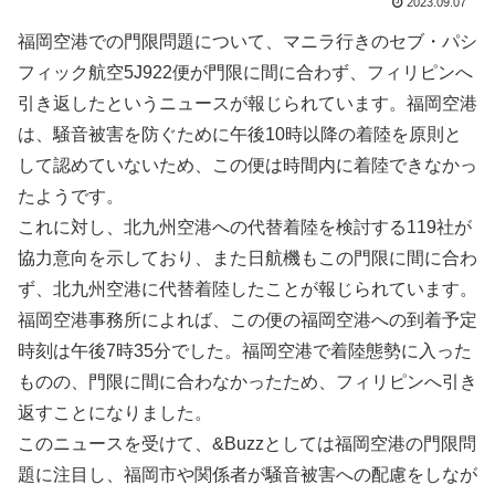
2023.09.07
福岡空港での門限問題について、マニラ行きのセブ・パシ
フィック航空5J922便が門限に間に合わず、フィリピンへ
引き返したというニュースが報じられています。福岡空港
は、騒音被害を防ぐために午後10時以降の着陸を原則と
して認めていないため、この便は時間内に着陸できなかっ
たようです。
これに対し、北九州空港への代替着陸を検討する119社が
協力意向を示しており、また日航機もこの門限に間に合わ
ず、北九州空港に代替着陸したことが報じられています。
福岡空港事務所によれば、この便の福岡空港への到着予定
時刻は午後7時35分でした。福岡空港で着陸態勢に入った
ものの、門限に間に合わなかったため、フィリピンへ引き
返すことになりました。
このニュースを受けて、&Buzzとしては福岡空港の門限問
題に注目し、福岡市や関係者が騒音被害への配慮をしなが