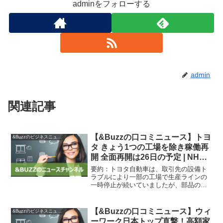
adminをフォローする
admin
関連記事
【&Buzzの口コミニュース】トヨ
&Buzzのビジネスニュース
タ きょう1つの工場を除き稼働再
開 全面再開は26日の予定 | NHK |
自動車
要約：トヨタ自動車は、取引先の設備ト
ラブルにより一部の工場で生産ラインの
一時停止が続いていましたが、部品の確
保が進んだため、24日を除く1つの工場を
除いて稼働を再開します。全面的な再開
は26日になります。トヨタは、取引先の
【&Buzzの口コミニュース】ウィ
&Buzzのビジネスニュース
爆発事故により部品...
ーワーク日本トップ直撃！高額家