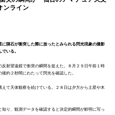
報オンライン
星に隕石が衝突した際に放ったとみられる閃光現象の撮影
んでいる。
の反射望遠鏡で衝突の瞬間を捉えた。８月２９日午前１時
の後約２秒間にわたって閃光を確認した。
構えて天体観察を続けている。２８日は夕方から土星や木
と知り、観測データを確認すると決定的瞬間が鮮明に写っ