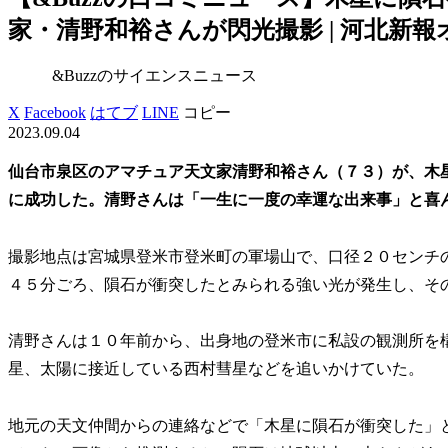
家・清野和裕さんが閃光撮影 | 河北新
&Buzzのサイエンスニュース
X
Facebook
はてブ
LINE
コピー
2023.09.04
仙台市泉区のアマチュア天文家清野和裕さん（７３）が、木
に成功した。清野さんは「一生に一度の幸運な出来事」と喜
撮影地点は宮城県登米市登米町の軍場山で、口径２０センチ
４５分ごろ、隕石が衝突したとみられる強い光が発生し、そ
清野さんは１０年前から、出身地の登米市に私設の観測所を
星、太陽に接近している西村彗星などを追いかけていた。
地元の天文仲間からの連絡などで「木星に隕石が衝突した」