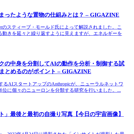
ったような置物の仕組みとは？ – GIGAZINE
berのスティーブ・モールド氏によって解説されました。こ
る動きを延々と繰り返すように見えますが、エネルギーを
ークの中身を分割してAIの動作を分析・制御する試
めるのがポイント – GIGAZINE
資するAIスタートアップのAnthropicが、ニューラルネットワ
位に個々のニューロンを分類する研究を行いました。...
イト」最後と最初の自撮り写真【今日の宇宙画像】