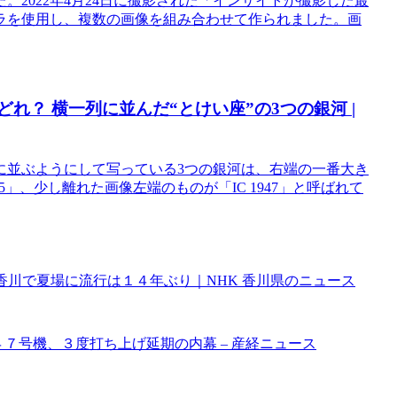
2022年4月24日に撮影された「インサイトが撮影した最
ラを使用し、複数の画像を組み合わせて作られました。画
れ？ 横一列に並んだ“とけい座”の3つの銀河 |
に並ぶようにして写っている3つの銀河は、右端の一番大き
415」、少し離れた画像左端のものが「IC 1947」と呼ばれて
 香川で夏場に流行は１４年ぶり｜NHK 香川県のニュース
４７号機、３度打ち上げ延期の内幕 – 産経ニュース