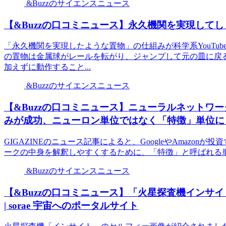
&Buzzのサイエンスニュース
【&Buzzの口コミニュース】永久機関を実現してしま
「永久機関を実現したような置物」の仕組みが科学系YouTu
の置物は金属球がレールを転がり、ジャンプして元の皿に戻
加えずに動作すること...
&Buzzのサイエンスニュース
【&Buzzの口コミニュース】ニューラルネットワ
みが成功、ニューロン単位ではなく「特徴」単位にまと
GIGAZINEのニュース記事によると、GoogleやAmazonが投
ークの中身を解釈しやすくするために、「特徴」と呼ばれる単
&Buzzのサイエンスニュース
【&Buzzの口コミニュース】「火星探査機インサ
| sorae 宇宙へのポータルサイト