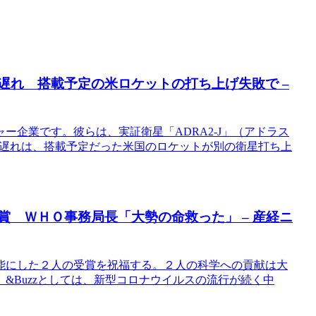
に遅れ 搭載予定の米ロケットの打ち上げ失敗で –
ー企業です。彼らは、実証衛星「ADRA2-J」（アドラス
の遅れは、搭載予定だった米国のロケットが別の衛星打ち上
賞 ＷＨＯ事務局長「大勢の命救った」 – 産経ニ
能にした２人の受賞を祝福する。２人の科学への貢献は大
&Buzzとしては、新型コロナウイルスの流行が続く中