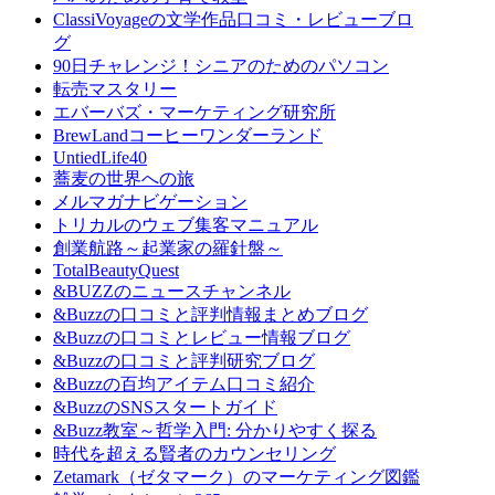
ClassiVoyageの文学作品口コミ・レビューブロ
グ
90日チャレンジ！シニアのためのパソコン
転売マスタリー
エバーバズ・マーケティング研究所
BrewLandコーヒーワンダーランド
UntiedLife40
蕎麦の世界への旅
メルマガナビゲーション
トリカルのウェブ集客マニュアル
創業航路～起業家の羅針盤～
TotalBeautyQuest
&BUZZのニュースチャンネル
&Buzzの口コミと評判情報まとめブログ
&Buzzの口コミとレビュー情報ブログ
&Buzzの口コミと評判研究ブログ
&Buzzの百均アイテム口コミ紹介
&BuzzのSNSスタートガイド
&Buzz教室～哲学入門: 分かりやすく探る
時代を超える賢者のカウンセリング
Zetamark（ゼタマーク）のマーケティング図鑑