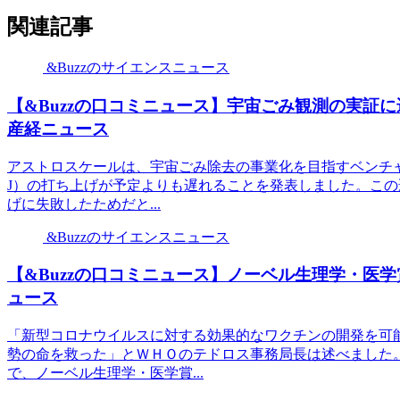
関連記事
&Buzzのサイエンスニュース
【&Buzzの口コミニュース】宇宙ごみ観測の実証
産経ニュース
アストロスケールは、宇宙ごみ除去の事業化を目指すベンチャ
J）の打ち上げが予定よりも遅れることを発表しました。こ
げに失敗したためだと...
&Buzzのサイエンスニュース
【&Buzzの口コミニュース】ノーベル生理学・医学
ュース
「新型コロナウイルスに対する効果的なワクチンの開発を可
勢の命を救った」とＷＨＯのテドロス事務局長は述べました。
で、ノーベル生理学・医学賞...