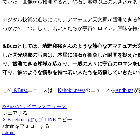
ていた。画像から推測すると、隕石は地球以上の大きさがあ
デジタル技術の進歩により、アマチュア天文家が観測できる
っかけの一つにして、若い人たちが宇宙のロマンに興味を持
&Buzzとしては、清野和裕さんのような熱心なアマチュア
した閃光現象の写真は、木星に隕石が衝突した瞬間を捉えた
り、観測できる領域が広がり、一般の人々に宇宙のロマンを
守り、彼のような情熱を持つ若い人たちを応援していきたい
この
&Buzz
ニュースは、
Kahoku.news
のニュースを
Andbuzz
が
&Buzzのサイエンスニュース
シェアする
X
Facebook
はてブ
LINE
コピー
adminをフォローする
admin