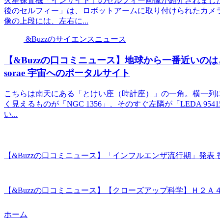
火星探査機「インサイト」のセルフィー画像が紹介されました。
後のセルフィー」は、ロボットアームに取り付けられたカメ
像の上段には、左右に...
&Buzzのサイエンスニュース
【&Buzzの口コミニュース】地球から一番近いのはど
sorae 宇宙へのポータルサイト
こちらは南天にある「とけい座（時計座）」の一角。横一列
く見えるものが「NGC 1356」、そのすぐ左隣が「LEDA 95
い...
【&Buzzの口コミニュース】「インフルエンザ流行期」発表
【&Buzzの口コミニュース】【クローズアップ科学】Ｈ２Ａ
ホーム