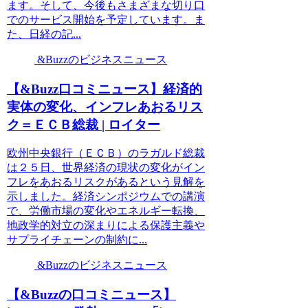
ます。そして、今後もさまざまな切り口
でのサービス開始を予定しています。ま
た、日経の記...
&Buzzのビジネスニュース
【&Buzz口コミニュース】経済的
実体の変化、インフレあおるリス
ク＝ＥＣＢ総裁 | ロイター
欧州中央銀行（ＥＣＢ）のラガルド総裁
は２５日、世界経済の現状の変化がイン
フレをあおるリスクがあるという見解を
示しました。経済シンポジウムでの講演
で、労働市場の変化やエネルギー転換、
地政学的対立の深まりによる保護主義や
サプライチェーンの制約に...
&Buzzのビジネスニュース
【&Buzzの口コミニュース】