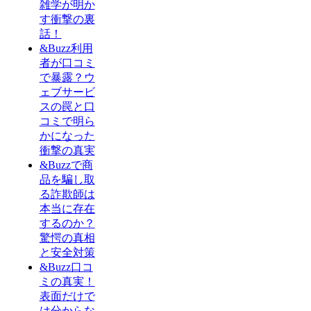
雑学が明か
す衝撃の裏
話！
&Buzz利用
者が口コミ
で暴露？ウ
ェブサービ
スの罠と口
コミで明ら
かになった
衝撃の真実
&Buzzで商
品を騙し取
る詐欺師は
本当に存在
するのか？
驚愕の真相
と安全対策
&Buzz口コ
ミの真実！
表面だけで
は分からな