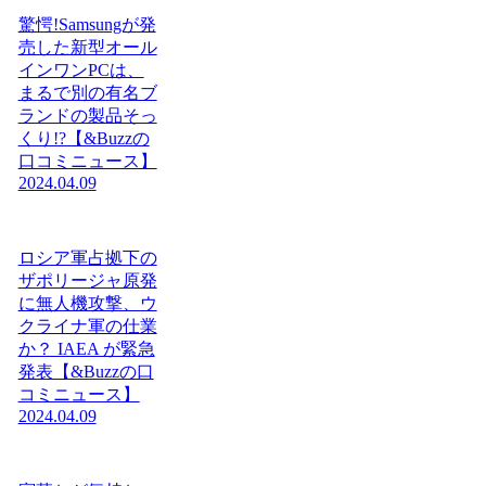
驚愕!Samsungが発
売した新型オール
インワンPCは、
まるで別の有名ブ
ランドの製品そっ
くり!?【&Buzzの
口コミニュース】
2024.04.09
ロシア軍占拠下の
ザポリージャ原発
に無人機攻撃、ウ
クライナ軍の仕業
か？ IAEA が緊急
発表【&Buzzの口
コミニュース】
2024.04.09