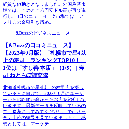
経質な値動きとなりました。外国為替市
場では、このところ円安ドル高が再び進
行し、3日のニューヨーク市場では、ア
メリカの金融引き締め...
&Buzzのビジネスニュース
【&Buzzの口コミニュース】
【2023年9月版】「札幌市で星4以
上の寿司」ランキングTOP10！
1位は「すし善 本店」（1/5） | 寿
司 ねとらぼ調査隊
北海道札幌市で星4以上の寿司店を探し
ている人に向けて、2023年9月にユーザ
ーからの評価が高かったお店を紹介して
いきます。最新データを反映しているの
で、参考にしてみてください。ではさっ
そく上位の結果を見ていきましょう。感
想としては、マーケテ...