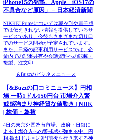
iPhone15の発熱、Apple「iOS17の
不具合など原因」 – 日本経済新聞
NIKKEI Primeについては朝夕刊や電子版
では伝えきれない情報を提供しているサ
ービスであり、今後もさまざまな切り口
でのサービス開始が予定されています。
また、日経の記事利用サービスでは、企
業内での記事共有や会議資料への転載・
複製、注文印...
&Buzzのビジネスニュース
【&Buzzの口コミニュース】円相
場 一時1ドル150円台 市場介入警
戒感強まり神経質な値動き | NHK
| 株価・為替
4日の東京外国為替市場、政府・日銀に
よる市場介入への警戒感が強まる中、円
相場は1ドル＝149円前後を行き来する神