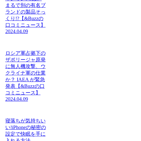
まるで別の有名ブ
ランドの製品そっ
くり!?【&Buzzの
口コミニュース】
2024.04.09
ロシア軍占拠下の
ザポリージャ原発
に無人機攻撃、ウ
クライナ軍の仕業
か？ IAEA が緊急
発表【&Buzzの口
コミニュース】
2024.04.09
寝落ちが気持ちい
い!iPhoneの秘密の
設定で快眠を手に
入れる方法