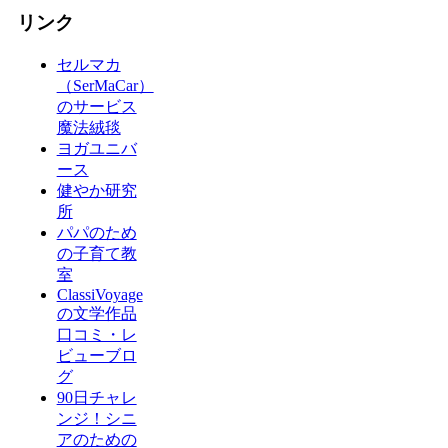
リンク
セルマカ
（SerMaCar）
のサービス
魔法絨毯
ヨガユニバ
ース
健やか研究
所
パパのため
の子育て教
室
ClassiVoyage
の文学作品
口コミ・レ
ビューブロ
グ
90日チャレ
ンジ！シニ
アのための