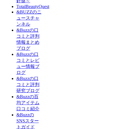
針盤～
TotalBeautyQuest
&BUZZのニ
ュースチャ
ンネル
&Buzzの口
コミと評判
情報まとめ
ブログ
&Buzzの口
コミとレビ
ュー情報ブ
ログ
&Buzzの口
コミと評判
研究ブログ
&Buzzの百
均アイテム
口コミ紹介
&Buzzの
SNSスター
トガイド