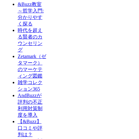
&Buzz教室
～哲学入門:
分かりやす
く探る
時代を超え
る賢者のカ
ウンセリン
グ
Zetamark（ゼ
タマーク）
のマーケテ
ィング図鑑
雑学コレク
ション365
AndBuzzが
評判の不正
利用対策制
度を導入
【&Buzz】
口コミや評
判は？