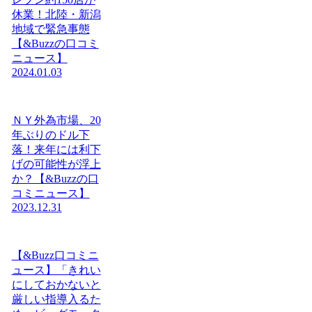
休業！北陸・新潟
地域で緊急事態
【&Buzzの口コミ
ニュース】
2024.01.03
ＮＹ外為市場、20
年ぶりのドル下
落！来年には利下
げの可能性が浮上
か？【&Buzzの口
コミニュース】
2023.12.31
【&Buzz口コミニ
ュース】「きれい
にしておかないと
厳しい指導入るた