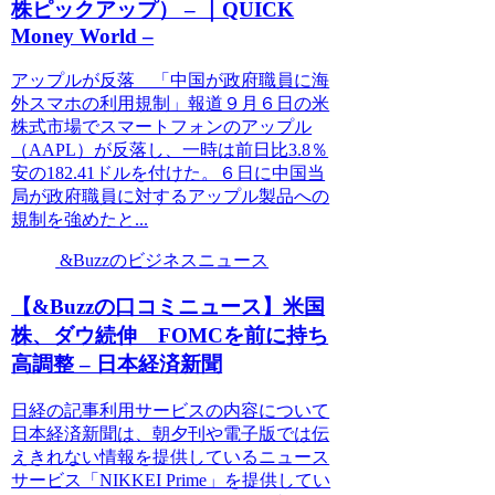
株ピックアップ） – ｜QUICK
Money World –
アップルが反落 「中国が政府職員に海
外スマホの利用規制」報道９月６日の米
株式市場でスマートフォンのアップル
（AAPL）が反落し、一時は前日比3.8％
安の182.41ドルを付けた。６日に中国当
局が政府職員に対するアップル製品への
規制を強めたと...
&Buzzのビジネスニュース
【&Buzzの口コミニュース】米国
株、ダウ続伸 FOMCを前に持ち
高調整 – 日本経済新聞
日経の記事利用サービスの内容について
日本経済新聞は、朝夕刊や電子版では伝
えきれない情報を提供しているニュース
サービス「NIKKEI Prime」を提供してい