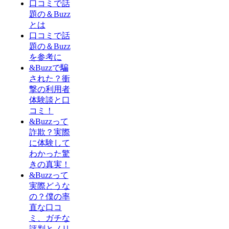
口コミで話
題の＆Buzz
とは
口コミで話
題の＆Buzz
を参考に
&Buzzで騙
された？衝
撃の利用者
体験談と口
コミ！
&Buzzって
詐欺？実際
に体験して
わかった驚
きの真実！
&Buzzって
実際どうな
の？僕の率
直な口コ
ミ、ガチな
評判とノリ