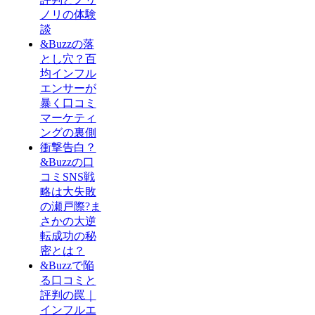
ノリの体験
談
&Buzzの落
とし穴？百
均インフル
エンサーが
暴く口コミ
マーケティ
ングの裏側
衝撃告白？
&Buzzの口
コミSNS戦
略は大失敗
の瀬戸際?ま
さかの大逆
転成功の秘
密とは？
&Buzzで陥
る口コミと
評判の罠｜
インフルエ