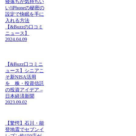
寝落ちが気持ちい
い!iPhoneの秘密の
設定で快眠を手に
入れる方法
【&Buzzの口コミ
ニュース】
2024.04.09
【&Buzz口コミニ
ュース】シニアこ
そ新NISA活用
を 株・投資信託
の投資アイデア –
日本経済新聞
2023.09.02
【驚愕】石川・能
登地震でセブンイ
レブン約150店が