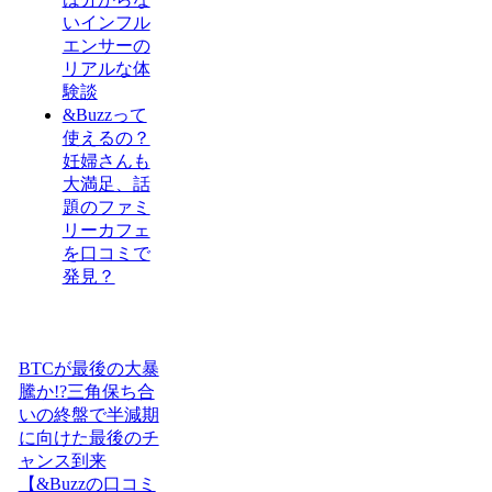
いインフル
エンサーの
リアルな体
験談
&Buzzって
使えるの？
妊婦さんも
大満足、話
題のファミ
リーカフェ
を口コミで
発見？
BTCが最後の大暴
騰か!?三角保ち合
いの終盤で半減期
に向けた最後のチ
ャンス到来
【&Buzzの口コミ