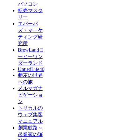
パソコン
転売マスタ
リー
エバーバ
ズ・マーケ
ティング研
究所
BrewLandコ
ーヒーワン
ダーランド
UntiedLife40
蕎麦の世界
への旅
メルマガナ
ビゲーショ
ン
トリカルの
ウェブ集客
マニュアル
創業航路～
起業家の羅