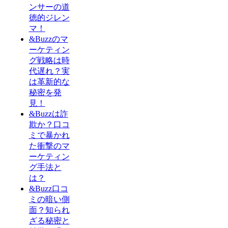
ンサーの道
徳的ジレン
マ！
&Buzzのマ
ーケティン
グ戦略は時
代遅れ？実
は革新的な
秘密を発
見！
&Buzzは詐
欺か？口コ
ミで暴かれ
た衝撃のマ
ーケティン
グ手法と
は？
&Buzz口コ
ミの暗い側
面？知られ
ざる秘密と