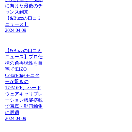
に向けた最後のチ
ャンス到来
【&Buzzの口コミ
ニュース】
2024.04.09
【&Buzzの口コミ
ニュース】プロ仕
様の色再現性を自
宅で!EIZO
ColorEdgeモニタ
ーが驚きの
17%OFF、ハード
ウェアキャリブレ
ーション機能搭載
で写真・動画編集
に最適
2024.04.09