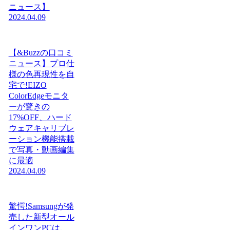
ニュース】
2024.04.09
【&Buzzの口コミ
ニュース】プロ仕
様の色再現性を自
宅で!EIZO
ColorEdgeモニタ
ーが驚きの
17%OFF、ハード
ウェアキャリブレ
ーション機能搭載
で写真・動画編集
に最適
2024.04.09
驚愕!Samsungが発
売した新型オール
インワンPCは、