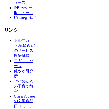
ュース
&Buzzの一
般ニュース
Uncategorized
リンク
セルマカ
（SerMaCar）
のサービス
魔法絨毯
ヨガユニバ
ース
健やか研究
所
パパのため
の子育て教
室
ClassiVoyage
の文学作品
口コミ・レ