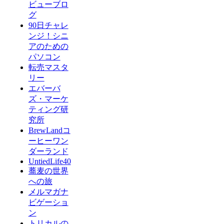
ビューブロ
グ
90日チャレ
ンジ！シニ
アのための
パソコン
転売マスタ
リー
エバーバ
ズ・マーケ
ティング研
究所
BrewLandコ
ーヒーワン
ダーランド
UntiedLife40
蕎麦の世界
への旅
メルマガナ
ビゲーショ
ン
トリカルの