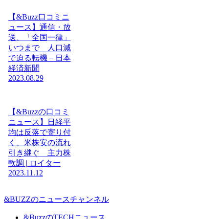
【&Buzz口コミニ
ュース】通信・放
送、「全国一律」
いつまで 人口減
で迫る転機 – 日本
経済新聞
2023.08.29
【&Buzzの口コミ
ニュース】日経平
均は反落で寄り付
く、米株安の流れ
引き継ぐ 主力株
軟調 | ロイター
2023.11.12
&BUZZのニュースチャンネル
&BuzzのTECHニュース