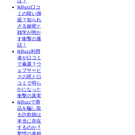
は？
&Buzz口コ
ミの暗い側
面？知られ
ざる秘密と
雑学が明か
す衝撃の裏
話！
&Buzz利用
者が口コミ
で暴露？ウ
ェブサービ
スの罠と口
コミで明ら
かになった
衝撃の真実
&Buzzで商
品を騙し取
る詐欺師は
本当に存在
するのか？
驚愕の真相