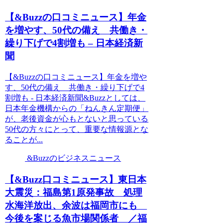
【&Buzzの口コミニュース】年金
を増やす、50代の備え 共働き・
繰り下げで4割増も – 日本経済新
聞
【&Buzzの口コミニュース】年金を増や
す、50代の備え 共働き・繰り下げで4
割増も - 日本経済新聞&Buzzとしては、
日本年金機構からの「ねんきん定期便」
が、老後資金が心もとないと思っている
50代の方々にとって、重要な情報源とな
ることが...
&Buzzのビジネスニュース
【&Buzz口コミニュース】東日本
大震災：福島第1原発事故 処理
水海洋放出、余波は福岡市にも
今後を案じる魚市場関係者 ／福