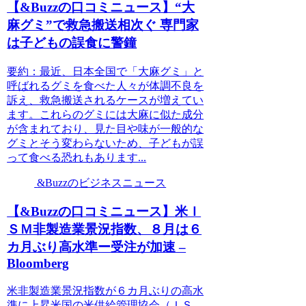
【&Buzzの口コミニュース】“大
麻グミ”で救急搬送相次ぐ 専門家
は子どもの誤食に警鐘
要約：最近、日本全国で「大麻グミ」と
呼ばれるグミを食べた人々が体調不良を
訴え、救急搬送されるケースが増えてい
ます。これらのグミには大麻に似た成分
が含まれており、見た目や味が一般的な
グミとそう変わらないため、子どもが誤
って食べる恐れもあります...
&Buzzのビジネスニュース
【&Buzzの口コミニュース】米Ｉ
ＳＭ非製造業景況指数、８月は６
カ月ぶり高水準ー受注が加速 –
Bloomberg
米非製造業景況指数が６カ月ぶりの高水
準に上昇米国の米供給管理協会（ＩＳ