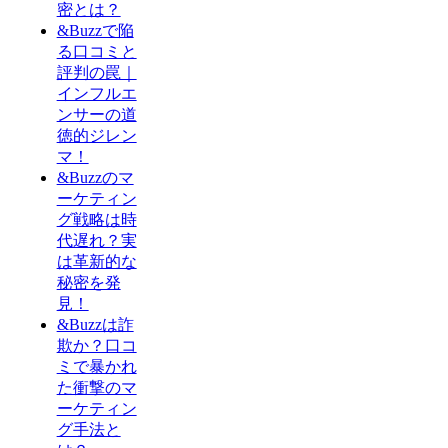
密とは？
&Buzzで陥
る口コミと
評判の罠｜
インフルエ
ンサーの道
徳的ジレン
マ！
&Buzzのマ
ーケティン
グ戦略は時
代遅れ？実
は革新的な
秘密を発
見！
&Buzzは詐
欺か？口コ
ミで暴かれ
た衝撃のマ
ーケティン
グ手法と