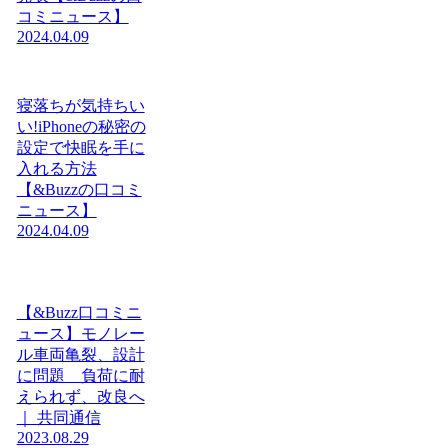
コミニュース】
2024.04.09
寝落ちが気持ちい
い!iPhoneの秘密の
設定で快眠を手に
入れる方法
【&Buzzの口コミ
ニュース】
2024.04.09
【&Buzz口コミニ
ュース】モノレー
ル車両亀裂、設計
に問題 負荷に耐
えられず、改良へ
｜ 共同通信
2023.08.29