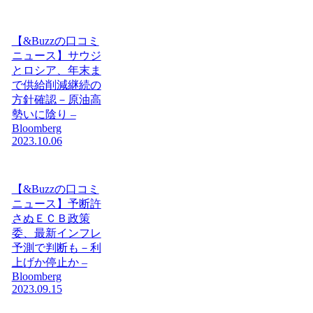
【&Buzzの口コミ
ニュース】サウジ
とロシア、年末ま
で供給削減継続の
方針確認－原油高
勢いに陰り –
Bloomberg
2023.10.06
【&Buzzの口コミ
ニュース】予断許
さぬＥＣＢ政策
委、最新インフレ
予測で判断も－利
上げか停止か –
Bloomberg
2023.09.15