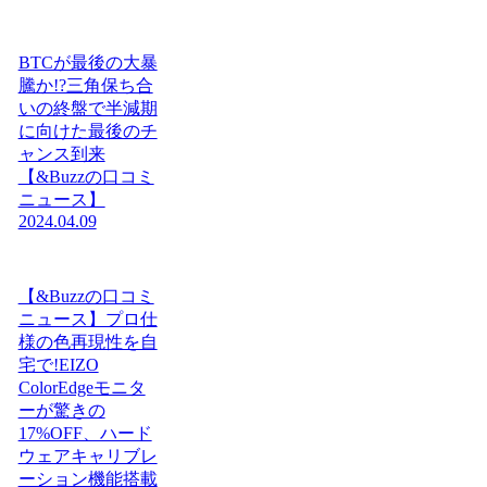
BTCが最後の大暴
騰か!?三角保ち合
いの終盤で半減期
に向けた最後のチ
ャンス到来
【&Buzzの口コミ
ニュース】
2024.04.09
【&Buzzの口コミ
ニュース】プロ仕
様の色再現性を自
宅で!EIZO
ColorEdgeモニタ
ーが驚きの
17%OFF、ハード
ウェアキャリブレ
ーション機能搭載