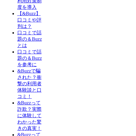
利用対策制
度を導入
【&Buzz】
口コミや評
判は？
口コミで話
題の＆Buzz
とは
口コミで話
題の＆Buzz
を参考に
&Buzzで騙
された？衝
撃の利用者
体験談と口
コミ！
&Buzzって
詐欺？実際
に体験して
わかった驚
きの真実！
&Buzzって