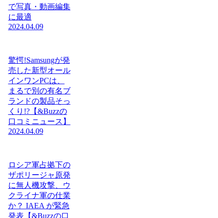
で写真・動画編集
に最適
2024.04.09
驚愕!Samsungが発
売した新型オール
インワンPCは、
まるで別の有名ブ
ランドの製品そっ
くり!?【&Buzzの
口コミニュース】
2024.04.09
ロシア軍占拠下の
ザポリージャ原発
に無人機攻撃、ウ
クライナ軍の仕業
か？ IAEA が緊急
発表【&Buzzの口