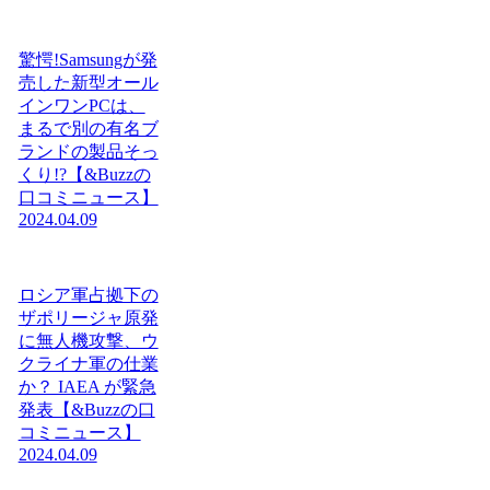
驚愕!Samsungが発
売した新型オール
インワンPCは、
まるで別の有名ブ
ランドの製品そっ
くり!?【&Buzzの
口コミニュース】
2024.04.09
ロシア軍占拠下の
ザポリージャ原発
に無人機攻撃、ウ
クライナ軍の仕業
か？ IAEA が緊急
発表【&Buzzの口
コミニュース】
2024.04.09