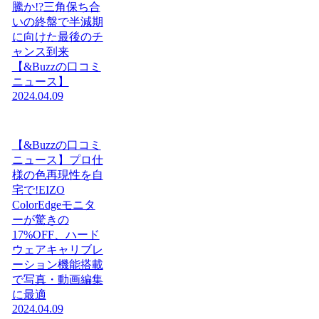
騰か!?三角保ち合
いの終盤で半減期
に向けた最後のチ
ャンス到来
【&Buzzの口コミ
ニュース】
2024.04.09
【&Buzzの口コミ
ニュース】プロ仕
様の色再現性を自
宅で!EIZO
ColorEdgeモニタ
ーが驚きの
17%OFF、ハード
ウェアキャリブレ
ーション機能搭載
で写真・動画編集
に最適
2024.04.09