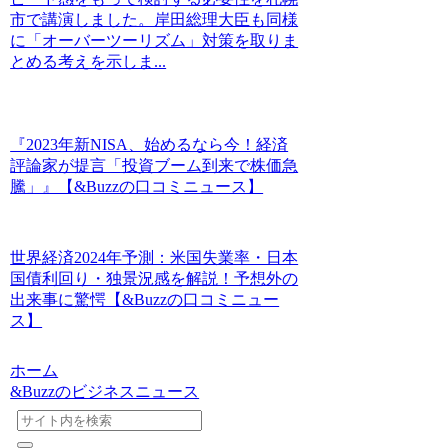
市で講演しました。岸田総理大臣も同様
に「オーバーツーリズム」対策を取りま
とめる考えを示しま...
『2023年新NISA、始めるなら今！経済
評論家が提言「投資ブーム到来で株価急
騰」』【&Buzzの口コミニュース】
世界経済2024年予測：米国失業率・日本
国債利回り・独景況感を解説！予想外の
出来事に驚愕【&Buzzの口コミニュー
ス】
ホーム
&Buzzのビジネスニュース