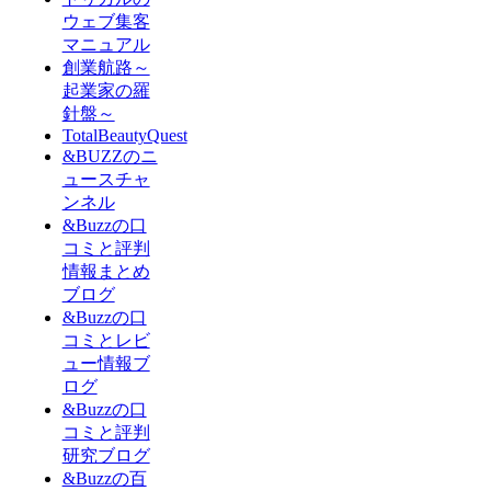
ウェブ集客
マニュアル
創業航路～
起業家の羅
針盤～
TotalBeautyQuest
&BUZZのニ
ュースチャ
ンネル
&Buzzの口
コミと評判
情報まとめ
ブログ
&Buzzの口
コミとレビ
ュー情報ブ
ログ
&Buzzの口
コミと評判
研究ブログ
&Buzzの百