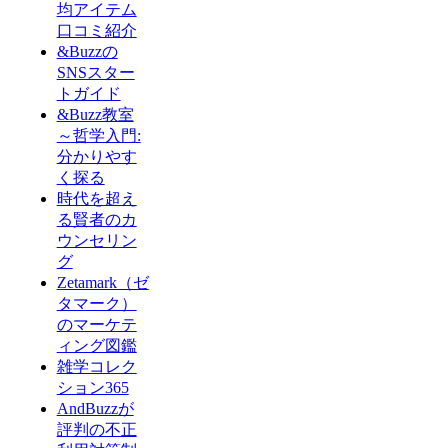
均アイテム
口コミ紹介
&Buzzの
SNSスター
トガイド
&Buzz教室
～哲学入門:
分かりやす
く探る
時代を超え
る賢者のカ
ウンセリン
グ
Zetamark（ゼ
タマーク）
のマーケテ
ィング図鑑
雑学コレク
ション365
AndBuzzが
評判の不正