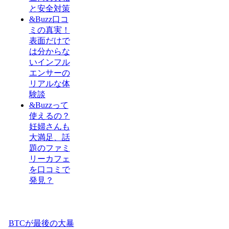
と安全対策
&Buzz口コ
ミの真実！
表面だけで
は分からな
いインフル
エンサーの
リアルな体
験談
&Buzzって
使えるの？
妊婦さんも
大満足、話
題のファミ
リーカフェ
を口コミで
発見？
BTCが最後の大暴