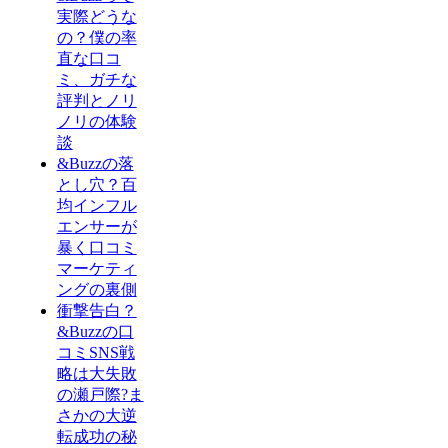
実際どうな
の？僕の率
直な口コ
ミ、ガチな
評判とノリ
ノリの体験
談
&Buzzの落
とし穴？百
均インフル
エンサーが
暴く口コミ
マーケティ
ングの裏側
衝撃告白？
&Buzzの口
コミSNS戦
略は大失敗
の瀬戸際?ま
さかの大逆
転成功の秘