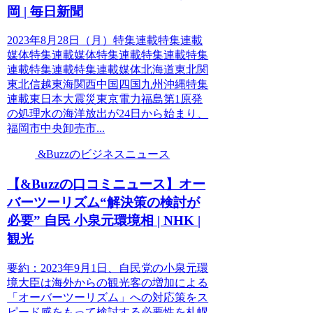
岡 | 毎日新聞
2023年8月28日（月）特集連載特集連載
媒体特集連載媒体特集連載特集連載特集
連載特集連載特集連載媒体北海道東北関
東北信越東海関西中国四国九州沖縄特集
連載東日本大震災東京電力福島第1原発
の処理水の海洋放出が24日から始まり、
福岡市中央卸売市...
&Buzzのビジネスニュース
【&Buzzの口コミニュース】オー
バーツーリズム“解決策の検討が
必要” 自民 小泉元環境相 | NHK |
観光
要約：2023年9月1日、自民党の小泉元環
境大臣は海外からの観光客の増加による
「オーバーツーリズム」への対応策をス
ピード感をもって検討する必要性を札幌