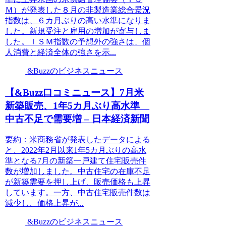
Ｍ）が発表した８月の非製造業総合景況
指数は、６カ月ぶりの高い水準になりま
した。新規受注と雇用の増加が寄与しま
した。ＩＳＭ指数の予想外の強さは、個
人消費と経済全体の強さを示...
&Buzzのビジネスニュース
【&Buzz口コミニュース】7月米
新築販売、1年5カ月ぶり高水準
中古不足で需要増 – 日本経済新聞
要約：米商務省が発表したデータによる
と、2022年2月以来1年5カ月ぶりの高水
準となる7月の新築一戸建て住宅販売件
数が増加しました。中古住宅の在庫不足
が新築需要を押し上げ、販売価格も上昇
しています。一方、中古住宅販売件数は
減少し、価格上昇が...
&Buzzのビジネスニュース