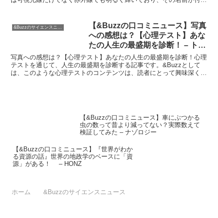
られたと考えられ...
【&Buzzの口コミニュース】写真
&Buzzのサイエンスニュース
への感想は？【心理テスト】あな
たの人生の最盛期を診断！ – トピ
ックス｜ニフティニュース
写真への感想は？【心理テスト】あなたの人生の最盛期を診断！心理
テストを通じて、人生の最盛期を診断する記事です。&Buzzとして
は、このような心理テストのコンテンツは、読者にとって興味深く、
参加感を持てるものです。そして、自分自身を客観的に見...
【&Buzzの口コミニュース】車にぶつかる
虫の数って昔より減ってない？実際数えて
検証してみた – ナゾロジー
【&Buzzの口コミニュース】『世界がわか
る資源の話』世界の地政学のベースに「資
源」がある！ – HONZ
ホーム
&Buzzのサイエンスニュース