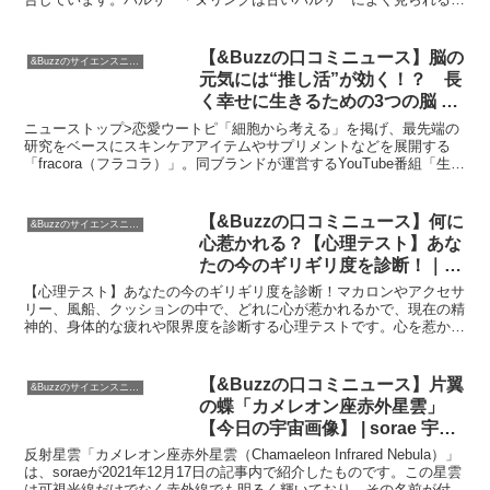
象で、信号の発生源となる荷電粒子の生成が一時的に止まる...
【&Buzzの口コミニュース】脳の
&Buzzのサイエンスニュース
元気には“推し活”が効く！？ 長
く幸せに生きるための3つの脳 –
Peachy – ライブドアニュース
ニューストップ>恋愛ウートピ「細胞から考える」を掲げ、最先端の
研究をベースにスキンケアアイテムやサプリメントなどを展開する
「fracora（フラコラ）」。同ブランドが運営するYouTube番組「生命
科学アカデミー」では、最先端の生命科学の知...
【&Buzzの口コミニュース】何に
&Buzzのサイエンスニュース
心惹かれる？【心理テスト】あな
たの今のギリギリ度を診断！｜ニ
フティニュース
【心理テスト】あなたの今のギリギリ度を診断！マカロンやアクセサ
リー、風船、クッションの中で、どれに心が惹かれるかで、現在の精
神的、身体的な疲れや限界度を診断する心理テストです。心を惹かれ
るものを選んだ結果、細やかな喜びや楽しみを大切にしてい...
【&Buzzの口コミニュース】片翼
&Buzzのサイエンスニュース
の蝶「カメレオン座赤外星雲」
【今日の宇宙画像】 | sorae 宇宙
へのポータルサイト
反射星雲「カメレオン座赤外星雲（Chamaeleon Infrared Nebula）」
は、soraeが2021年12月17日の記事内で紹介したものです。この星雲
は可視光線だけでなく赤外線でも明るく輝いており、その名前が付け