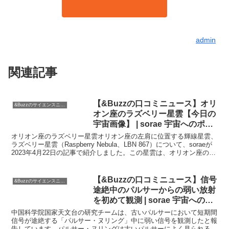
admin
関連記事
【&Buzzの口コミニュース】オリ
&Buzzのサイエンスニュース
オン座のラズベリー星雲【今日の
宇宙画像】 | sorae 宇宙へのポー
タルサイト
オリオン座のラズベリー星雲オリオン座の左肩に位置する輝線星雲、
ラズベリー星雲（Raspberry Nebula、LBN 867）について、soraeが
2023年4月22日の記事で紹介しました。この星雲は、オリオン座の星
「ベラトリックス（Be...
【&Buzzの口コミニュース】信号
&Buzzのサイエンスニュース
途絶中のパルサーからの弱い放射
を初めて観測 | sorae 宇宙へのポ
ータルサイト
中国科学院国家天文台の研究チームは、古いパルサーにおいて短期間
信号が途絶する「パルサー・ヌリング」中に弱い信号を観測したと報
告しています。パルサー・ヌリングは古いパルサーによく見られる現