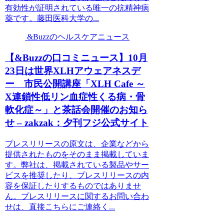
有効性が証明されている唯一の抗精神病
薬です。藤田医科大学の...
&Buzzのヘルスケアニュース
【&Buzzの口コミニュース】10月
23日は世界XLHアウェアネスデ
ー 市民公開講座「XLH Cafe ～
X連鎖性低リン血症性くる病・骨
軟化症～」と茶話会開催のお知ら
せ – zakzak：夕刊フジ公式サイト
プレスリリースの原文は、企業などから
提供されたものをそのまま掲載していま
す。弊社は、掲載されている製品やサー
ビスを推奨したり、プレスリリースの内
容を保証したりするものではありませ
ん。プレスリリースに関するお問い合わ
せは、直接こちらにご連絡く...