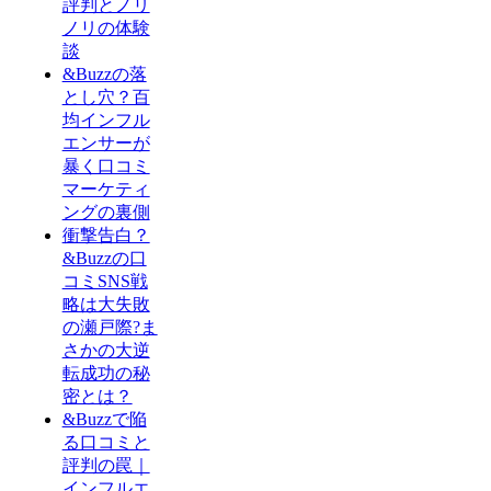
評判とノリ
ノリの体験
談
&Buzzの落
とし穴？百
均インフル
エンサーが
暴く口コミ
マーケティ
ングの裏側
衝撃告白？
&Buzzの口
コミSNS戦
略は大失敗
の瀬戸際?ま
さかの大逆
転成功の秘
密とは？
&Buzzで陥
る口コミと
評判の罠｜
インフルエ