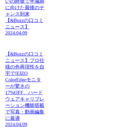
いの終盤で半減期
に向けた最後のチ
ャンス到来
【&Buzzの口コミ
ニュース】
2024.04.09
【&Buzzの口コミ
ニュース】プロ仕
様の色再現性を自
宅で!EIZO
ColorEdgeモニタ
ーが驚きの
17%OFF、ハード
ウェアキャリブレ
ーション機能搭載
で写真・動画編集
に最適
2024.04.09