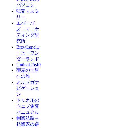
パソコン
転売マスタ
リー
エバーバ
ズ・マーケ
ティング研
究所
BrewLandコ
ーヒーワン
ダーランド
UntiedLife40
蕎麦の世界
への旅
メルマガナ
ビゲーショ
ン
トリカルの
ウェブ集客
マニュアル
創業航路～
起業家の羅