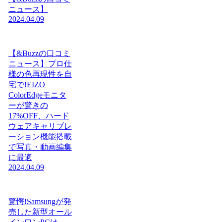
ニュース】
2024.04.09
【&Buzzの口コミ
ニュース】プロ仕
様の色再現性を自
宅で!EIZO
ColorEdgeモニタ
ーが驚きの
17%OFF、ハード
ウェアキャリブレ
ーション機能搭載
で写真・動画編集
に最適
2024.04.09
驚愕!Samsungが発
売した新型オール