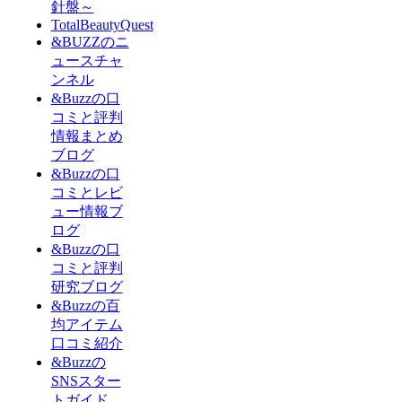
針盤～
TotalBeautyQuest
&BUZZのニ
ュースチャ
ンネル
&Buzzの口
コミと評判
情報まとめ
ブログ
&Buzzの口
コミとレビ
ュー情報ブ
ログ
&Buzzの口
コミと評判
研究ブログ
&Buzzの百
均アイテム
口コミ紹介
&Buzzの
SNSスター
トガイド