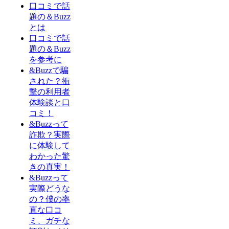
口コミで話
題の＆Buzz
とは
口コミで話
題の＆Buzz
を参考に
&Buzzで騙
された？衝
撃の利用者
体験談と口
コミ！
&Buzzって
詐欺？実際
に体験して
わかった驚
きの真実！
&Buzzって
実際どうな
の？僕の率
直な口コ
ミ、ガチな