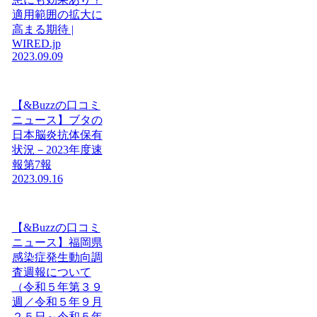
適用範囲の拡大に
高まる期待 |
WIRED.jp
2023.09.09
【&Buzzの口コミ
ニュース】ブタの
日本脳炎抗体保有
状況－2023年度速
報第7報
2023.09.16
【&Buzzの口コミ
ニュース】福岡県
感染症発生動向調
査週報について
（令和５年第３９
週／令和５年９月
２５日～令和５年