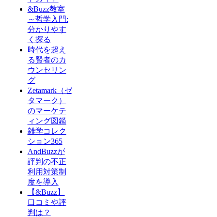
&Buzz教室
～哲学入門:
分かりやす
く探る
時代を超え
る賢者のカ
ウンセリン
グ
Zetamark（ゼ
タマーク）
のマーケテ
ィング図鑑
雑学コレク
ション365
AndBuzzが
評判の不正
利用対策制
度を導入
【&Buzz】
口コミや評
判は？