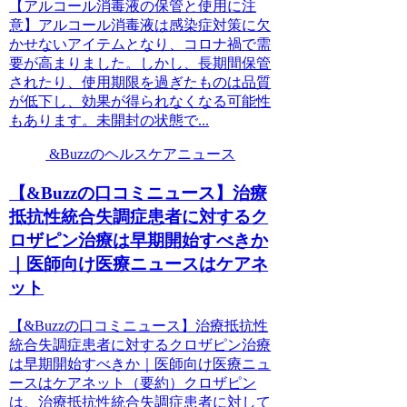
【アルコール消毒液の保管と使用に注
意】アルコール消毒液は感染症対策に欠
かせないアイテムとなり、コロナ禍で需
要が高まりました。しかし、長期間保管
されたり、使用期限を過ぎたものは品質
が低下し、効果が得られなくなる可能性
もあります。未開封の状態で...
&Buzzのヘルスケアニュース
【&Buzzの口コミニュース】治療
抵抗性統合失調症患者に対するク
ロザピン治療は早期開始すべきか
｜医師向け医療ニュースはケアネ
ット
【&Buzzの口コミニュース】治療抵抗性
統合失調症患者に対するクロザピン治療
は早期開始すべきか｜医師向け医療ニュ
ースはケアネット（要約）クロザピン
は、治療抵抗性統合失調症患者に対して