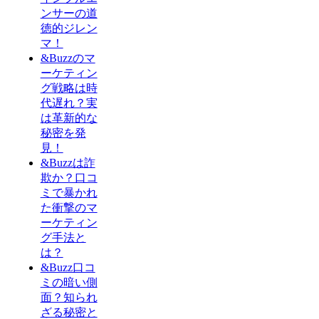
ンサーの道
徳的ジレン
マ！
&Buzzのマ
ーケティン
グ戦略は時
代遅れ？実
は革新的な
秘密を発
見！
&Buzzは詐
欺か？口コ
ミで暴かれ
た衝撃のマ
ーケティン
グ手法と
は？
&Buzz口コ
ミの暗い側
面？知られ
ざる秘密と