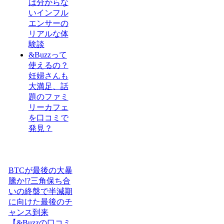
は分からな
いインフル
エンサーの
リアルな体
験談
&Buzzって
使えるの？
妊婦さんも
大満足、話
題のファミ
リーカフェ
を口コミで
発見？
BTCが最後の大暴
騰か!?三角保ち合
いの終盤で半減期
に向けた最後のチ
ャンス到来
【&Buzzの口コミ