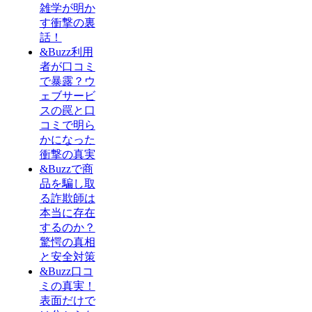
雑学が明か
す衝撃の裏
話！
&Buzz利用
者が口コミ
で暴露？ウ
ェブサービ
スの罠と口
コミで明ら
かになった
衝撃の真実
&Buzzで商
品を騙し取
る詐欺師は
本当に存在
するのか？
驚愕の真相
と安全対策
&Buzz口コ
ミの真実！
表面だけで