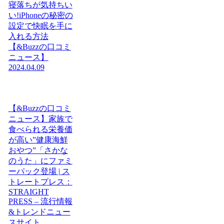
寝落ちが気持ちい
い!iPhoneの秘密の
設定で快眠を手に
入れる方法
【&Buzzの口コミ
ニュース】
2024.04.09
【&Buzzの口コミ
ニュース】家族で
食べられる栄養価
が高い”健康海鮮
おやつ”「さかな
のうた」にファミ
ーパック登場 | ス
トレートプレス：
STRAIGHT
PRESS – 流行情報
&トレンドニュー
スサイト