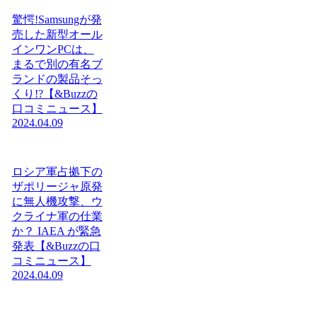
驚愕!Samsungが発
売した新型オール
インワンPCは、
まるで別の有名ブ
ランドの製品そっ
くり!?【&Buzzの
口コミニュース】
2024.04.09
ロシア軍占拠下の
ザポリージャ原発
に無人機攻撃、ウ
クライナ軍の仕業
か？ IAEA が緊急
発表【&Buzzの口
コミニュース】
2024.04.09