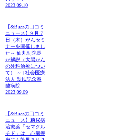
2023.09.10
【&Buzzの口コミ
ニュース】9 月 7
日（木）がんセミ
ナーを開催しまし
た～ 仙丸副院長
が解説（大腸がん
の外科治療につい
て） ～ | 社会医療
法人 製鉄記念室
蘭病院
2023.09.09
【&Buzzの口コミ
ニュース】糖尿病
治療薬「セマグル
チド」は、心臓疾
患にも効果あり？