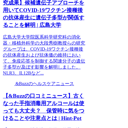
究成果】候補遺伝子アプローチを
用いてCOVID-19ワクチン接種後
の抗体産生に遺伝子多型が関係す
ることを解明 | 広島大学
広島大学大学院医系科学研究科の消化
器・移植外科学の大段秀樹教授らの研究
グループは、COVID-19ワクチン接種後
の抗体産生および抗体価の維持におい
て、免疫応答を制御する関連分子の遺伝
子多型が及ぼす影響を解明しました。
NLR3、IL12Bなど...
&Buzzのヘルスケアニュース
【&Buzzの口コミニュース】古く
なった手指消毒用アルコールは使
っても大丈夫？ 保管時に気をつ
けることや注意点とは | Hint-Pot