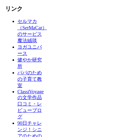
リンク
セルマカ
（SerMaCar）
のサービス
魔法絨毯
ヨガユニバ
ース
健やか研究
所
パパのため
の子育て教
室
ClassiVoyage
の文学作品
口コミ・レ
ビューブロ
グ
90日チャレ
ンジ！シニ
アのための