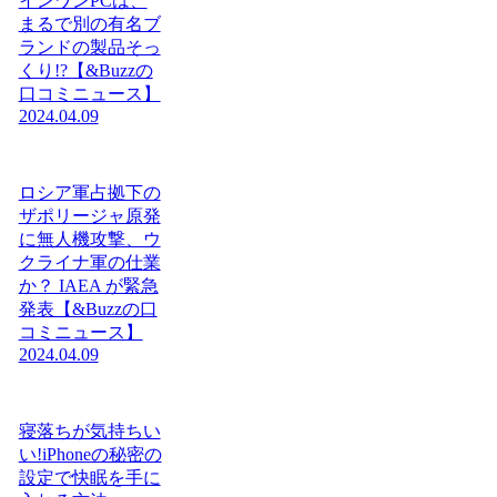
インワンPCは、
まるで別の有名ブ
ランドの製品そっ
くり!?【&Buzzの
口コミニュース】
2024.04.09
ロシア軍占拠下の
ザポリージャ原発
に無人機攻撃、ウ
クライナ軍の仕業
か？ IAEA が緊急
発表【&Buzzの口
コミニュース】
2024.04.09
寝落ちが気持ちい
い!iPhoneの秘密の
設定で快眠を手に