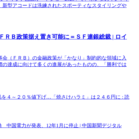
。新型アコードは洗練されたスポーティなスタイリングや
ＦＲＢ政策据え置き可能に＝ＳＦ連銀総裁 | ロイ
事会（ＦＲＢ）の金融政策が「かなり」制約的な領域に入
標の達成に向けて多くの進展があったものの、「勝利では
品を４～２０％値下げ…「焼さけハラミ」は２４６円に : 読
働 中国電力が発表、12年1月に停止 | 中国新聞デジタル