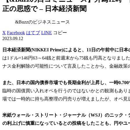
正の思惑で – 日本経済新聞
&Buzzのビジネスニュース
X
Facebook
はてブ
LINE
コピー
2023.09.12
日本経済新聞(NIKKEI Prime)によると、11日の午前
は1ドル=146円63～64銭と前週末から75銭も円高となり
ナス金利解除の可能性について言及したことから、金融政策
また、日本の国内債券市場でも長期金利が上昇し、一時0.700
臨時の国債買い入れオペを行うのではないかとの観測もあり
場では一時的に持ち高整理の円売りが増えましたが、オペ見
米紙ウォール・ストリート・ジャーナル（WSJ）のニック・
の利上げに慎重になっているとの投稿をしたことも、円やユ