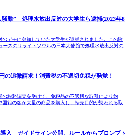
騒動” 処理水放出反対の大学生ら逮捕(2023年8
対のデモに参加していた大学生が逮捕されました。この騒
た。ニュースのリライトソウルの日本大使館で処理水放出反対の
円の追徴請求！消費税の不適切免税が発覚！
局の税務調査を受けて、免税品の不適切な取引により約
。中国籍の客が大量の商品を購入し、転売目的が疑われる取
GPT導入 ガイドライン公開、ルールからプロンプト