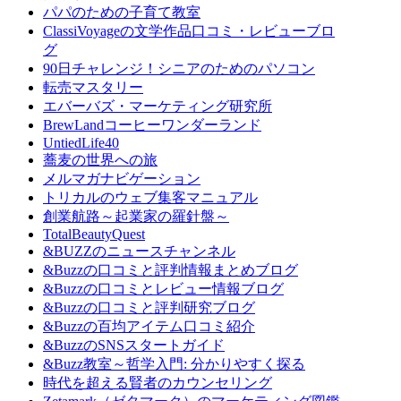
パパのための子育て教室
ClassiVoyageの文学作品口コミ・レビューブロ
グ
90日チャレンジ！シニアのためのパソコン
転売マスタリー
エバーバズ・マーケティング研究所
BrewLandコーヒーワンダーランド
UntiedLife40
蕎麦の世界への旅
メルマガナビゲーション
トリカルのウェブ集客マニュアル
創業航路～起業家の羅針盤～
TotalBeautyQuest
&BUZZのニュースチャンネル
&Buzzの口コミと評判情報まとめブログ
&Buzzの口コミとレビュー情報ブログ
&Buzzの口コミと評判研究ブログ
&Buzzの百均アイテム口コミ紹介
&BuzzのSNSスタートガイド
&Buzz教室～哲学入門: 分かりやすく探る
時代を超える賢者のカウンセリング