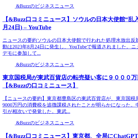
&Buzzのビジネスニュース
【&Buzz口コミニュース】ソウルの日本大使館“乱入
月24日) – YouTube
ニュースの要約ソウルの日本大使館で行われた処理水放出反
動は2023年8月24日に発生し、YouTubeで報道されまし
デモに参加して...
&Buzzのビジネスニュース
東京国税局が東武百貨店の転売疑い客に９０００万
【&Buzzの口コミニュース】
【ニュースの要約】東京都豊島区の東武百貨店が、東京国税
9000万円の消費税を追徴課税されたことが明らかになった
引が相次いで発覚した。東武...
&Buzzのビジネスニュース
【&Buzz口コミニュース】東京都、全局にChat