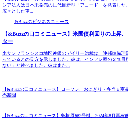
シア法人は日本未発売の11代目新型「アコード」を発表した
広々とした車...
&Buzzのビジネスニュース
【&Buzzの口コミニュース】米国債利回りの上昇、
ター
米サンフランシスコ地区連銀のデイリー総裁は、連邦準備理
っているとの見方を示しました。彼は、インフレ率の２％目
ない」と述べました。彼はまた...
【&Buzzの口コミニュース】ローソン、おにぎり・弁当６商
売新聞
【&Buzzの口コミニュース】島根原発2号機、2024年8月再稼