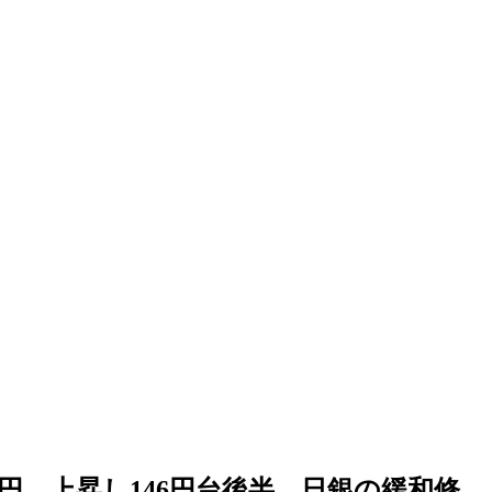
 円、上昇し146円台後半 日銀の緩和修