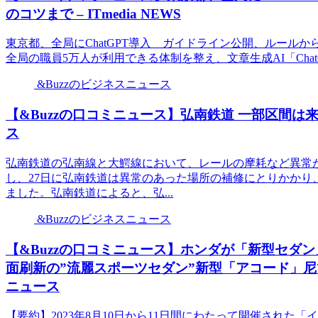
のコツまで – ITmedia NEWS
東京都、全局にChatGPT導入 ガイドライン公開、ルールからプロ
全局の職員5万人が利用できる体制を整え、文章生成AI「Chat
&Buzzのビジネスニュース
【&Buzzの口コミニュース】弘南鉄道 一部区間は
ス
弘南鉄道の弘南線と大鰐線において、レールの摩耗など異常
し、27日に弘南鉄道は異常のあった場所の補修にとりかかり
ました。弘南鉄道によると、弘...
&Buzzのビジネスニュース
【&Buzzの口コミニュース】ホンダが「新型セダン
面刷新の”流麗スポーツセダン”新型「アコード」尼で
ニュース
【要約】2023年8月10日から11日間にわたって開催された