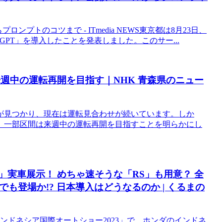
ンプトのコツまで - ITmedia NEWS東京都は8月23日、
GPT」を導入したことを発表しました。このサー...
来週中の運転再開を目指す｜NHK 青森県のニュー
が見つかり、現在は運転見合わせが続いています。しか
、一部区間は来週中の運転再開を目指すことを明らかにし
」実車展示！ めちゃ速そうな「RS」も用意？ 全
も登場か!? 日本導入はどうなるのか | くるまの
「インドネシア国際オートショー2023」で、ホンダのインドネ