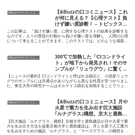
ました。30分後に目的地に集合...
【&Buzzの口コミニュース】これ
&Buzzのサイエンスニュース
が何に見える？【心理テスト】負
けず嫌い度診断！ – トピックス｜
ニフティニュース
この記事は、「負けず嫌い度」に関する心理テストの結果を診断する
ものです。人々の普段の行動から負けず嫌い度を理解し、人間の心理
について考えることができます。このテストでは、どのような場面で
も勝とうとする性格傾向を持つ人々を対象としています。こ...
300℃で加熱した「CIコンドライ
&Buzzのサイエンスニュース
ト」が地下から発見され！そのサ
ンプルが「リュウグウ」に驚くほ
ど似ていることが判明【&Buzzの
【ニュースの要約】CIコンドライトと呼ばれる隕石と、小惑星リュウ
口コミニュース】
グウのサンプルには共通点がありながらも異なる性質が見つかりまし
た。東北大学の研究チームはオルゲイユ隕石を加熱することでリュウ
グウと似た反射スペクトルを得た結果を発表しました。こ...
【&Buzzの口コミニュース】月や
&Buzzのサイエンスニュース
火星で重力を生み出す巨大施設
｢ルナグラス｣構想。京大と鹿島建
設が考えたらしい… | ギズモー
【巨大施設「ルナグラス」構想】京都大学と鹿島建設が月や火星で重
ド・ジャパン
力を生み出す方法を提案京都大学と鹿島建設は、月と火星で人工重力
を生み出すための施設「ルナグラス」と「マーズグラス」の構想を発