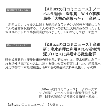
表しました。ルナグラスは花瓶のような形状で、直径約10...
【&Buzzの口コミニュース】ノー
&Buzzのサイエンスニュース
ベル生理学・医学賞 ＷＨＯ事務
局長「大勢の命救った」 – 産経ニ
ュース
「新型コロナウイルスに対する効果的なワクチンの開発を可能にした
２人の受賞を祝福する。２人の科学への貢献は大勢の命を救った」と
ＷＨＯのテドロス事務局長は述べました。&Buzzとしては、新型コロ
ナウイルスの流行が続く中で、ノーベル生理学・医学賞...
【&Buzzの口コミニュース】産総
&Buzzのサイエンスニュース
研：廃水処理に利用される活性汚
泥プロセスに共通する微生物群を
特定
研究成果要約：産業技術総合研究所の研究者らは、廃水処理に利用さ
れる活性汚泥プロセスに共通する微生物叢を特定しました。産業廃水
および都市下水処理施設から600個の微生物試料を収集し、その微生
物叢データを解析した結果、捕食あるいは寄生作用を持つ...
【&Buzzの口コミニュース】【クローズア
ップ科学】ノーベル賞級の新粒子発見も期
待 日本の実験が切り開く新物理 – 産経ニ
ュース
【&Buzzの口コミニュース】【人気カウン