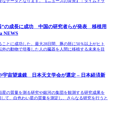
要なデータとなります。【ニュースの背景】：タイムトラ
臓器”の成長に成功 中国の研究者らが発表 移植用
a NEWS
ことに成功した。最大28日間、豚の胚に50％以上がヒト
以外の動物で培養した人の臓器を人間に移植する未来を目
や宇宙望遠鏡 日本天文学会が選定 – 日本経済新
恒星の質量を測る研究や銀河の集団を観測する研究成果を
用して、白色わい星の質量を測定し、さらなる研究を行うと