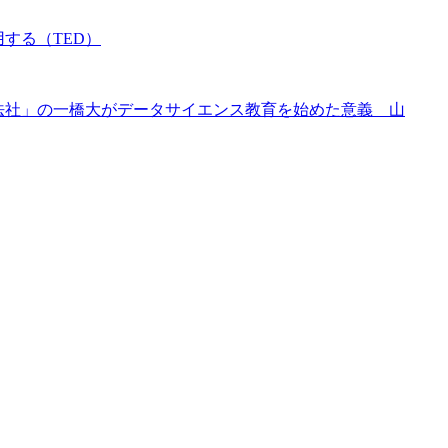
する（TED）
経法社」の一橋大がデータサイエンス教育を始めた意義 山