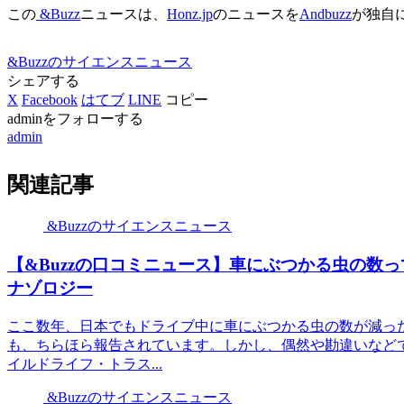
この
&Buzz
ニュースは、
Honz.jp
のニュースを
Andbuzz
が独自
&Buzzのサイエンスニュース
シェアする
X
Facebook
はてブ
LINE
コピー
adminをフォローする
admin
関連記事
&Buzzのサイエンスニュース
【&Buzzの口コミニュース】車にぶつかる虫の数
ナゾロジー
ここ数年、日本でもドライブ中に車にぶつかる虫の数が減ったと
も、ちらほら報告されています。しかし、偶然や勘違いなど
イルドライフ・トラス...
&Buzzのサイエンスニュース