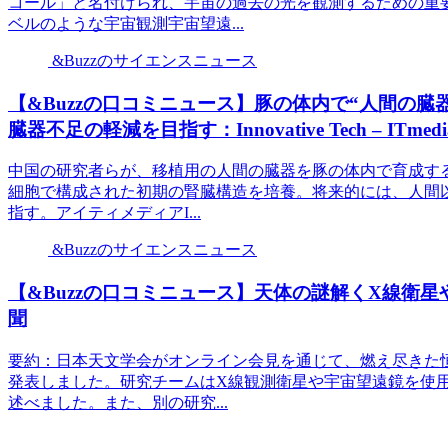
コール」と名付けられ、宇宙の過去の光を観測するための重
ベルのような宇宙観測宇宙望遠...
&Buzzのサイエンスニュース
【&Buzzの口コミニュース】豚の体内で“人間の
臓器不足の軽減を目指す：Innovative Tech – ITmedi
中国の研究者らが、移植用の人間の臓器を豚の体内で育成する
細胞で構成された初期の腎臓構造を培養。将来的には、人間
指す。アイティメディアI...
&Buzzのサイエンスニュース
【&Buzzの口コミニュース】天体の謎解くX線衛星
聞
要約：日本天文学会がオンライン会見を通じて、燃え尽きた
発表しました。研究チームはX線観測衛星や宇宙望遠鏡を使
述べました。また、別の研究...