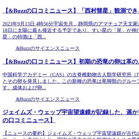
【&Buzzの口コミニュース】「西村彗星」観測できる？ 
2023年9月13日 4時56分宇宙先月、静岡県のアマチュア
18日に太陽に最も接近する予定であり、すい星の「尾」が伸
星」の特徴は「西...
&Buzzのサイエンスニュース
【&Buzzの口コミニュース】初期の恐竜の卵は革の
中国科学アカデミー（CAS）の古脊椎動物古人類学研究所（IV
とその卵を発見しました。この新種の恐竜は竜脚類のグループ
す。成体および卵...
&Buzzのサイエンスニュース
ジェイムズ・ウェッブ宇宙望遠鏡が記録した、遥か古
の口コミニュース】
【ニュースの要約】ジェイムズ・ウェッブ宇宙望遠鏡が古代