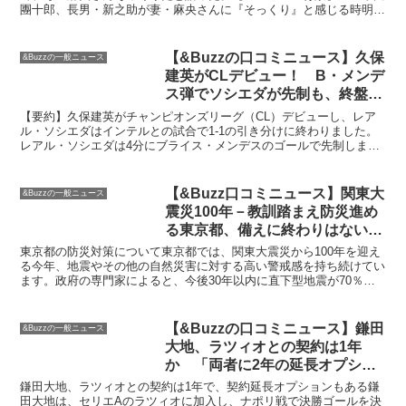
團十郎、長男・新之助が妻・麻央さんに『そっくり』と感じる時明か
す」市川團十郎は、歌舞伎役者として活躍している。麻央さ...
【&Buzzの口コミニュース】久保
&Buzzの一般ニュース
建英がCLデビュー！ B・メンデ
ス弾でソシエダが先制も、終盤に
インテルのラウタロが同点弾 | サ
【要約】久保建英がチャンピオンズリーグ（CL）デビューし、レア
ッカーキング
ル・ソシエダはインテルとの試合で1-1の引き分けに終わりました。
レアル・ソシエダは4分にブライス・メンデスのゴールで先制しまし
たが、終盤にインテルのラウタロ・マルティネスに同点ゴ...
【&Buzz口コミニュース】関東大
&Buzzの一般ニュース
震災100年－教訓踏まえ防災進め
る東京都、備えに終わりはない –
Bloomberg
東京都の防災対策について東京都では、関東大震災から100年を迎え
る今年、地震やその他の自然災害に対する高い警戒感を持ち続けてい
ます。政府の専門家によると、今後30年以内に直下型地震が70％の
確率で発生し、経済的被害は95兆円に達すると推測さ...
【&Buzzの口コミニュース】鎌田
&Buzzの一般ニュース
大地、ラツィオとの契約は1年
か 「両者に2年の延長オプショ
ン」と現地紙が“裏側”を報じる
鎌田大地、ラツィオとの契約は1年で、契約延長オプションもある鎌
田大地は、セリエAのラツィオに加入し、ナポリ戦で決勝ゴールを決