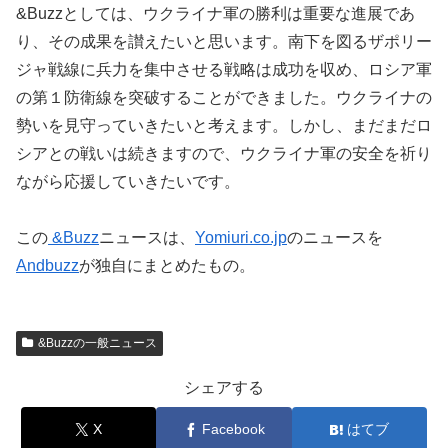
&Buzzとしては、ウクライナ軍の勝利は重要な進展であ
り、その成果を讃えたいと思います。南下を図るザポリー
ジャ戦線に兵力を集中させる戦略は成功を収め、ロシア軍
の第１防衛線を突破することができました。ウクライナの
勢いを見守っていきたいと考えます。しかし、まだまだロ
シアとの戦いは続きますので、ウクライナ軍の安全を祈り
ながら応援していきたいです。
この
&Buzz
ニュースは、
Yomiuri.co.jp
のニュースを
Andbuzz
が独自にまとめたもの。
&Buzzの一般ニュース
シェアする
X
Facebook
はてブ