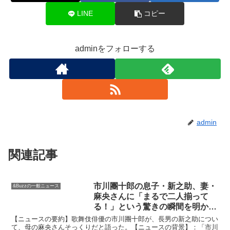
LINE
コピー
adminをフォローする
admin
関連記事
市川團十郎の息子・新之助、妻・
&Buzzの一般ニュース
麻央さんに「まるで二人揃って
る！」という驚きの瞬間を明かし
た【&Buzzの口コミニュース】
【ニュースの要約】歌舞伎俳優の市川團十郎が、長男の新之助につい
て、母の麻央さんそっくりだと語った。【ニュースの背景】：「市川