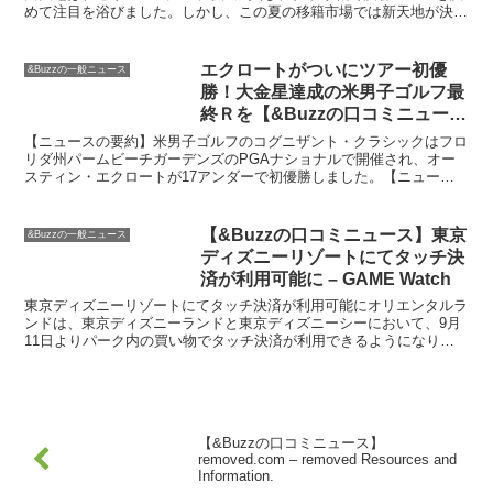
めて注目を浴びました。しかし、この夏の移籍市場では新天地が決ま
らず、契約にも詰まりが生じていました。『Corrier...
エクロートがついにツアー初優
&Buzzの一般ニュース
勝！大金星達成の米男子ゴルフ最
終Ｒを【&Buzzの口コミニュー
ス】
【ニュースの要約】米男子ゴルフのコグニザント・クラシックはフロ
リダ州パームビーチガーデンズのPGAナショナルで開催され、オー
スティン・エクロートが17アンダーで初優勝しました。【ニュース
の背景】：米男子ゴルフのコグニザント・クラシックでエク...
【&Buzzの口コミニュース】東京
&Buzzの一般ニュース
ディズニーリゾートにてタッチ決
済が利用可能に – GAME Watch
東京ディズニーリゾートにてタッチ決済が利用可能にオリエンタルラ
ンドは、東京ディズニーランドと東京ディズニーシーにおいて、9月
11日よりパーク内の買い物でタッチ決済が利用できるようになりま
した。パーク内の買い物では、タッチ決済対応マークがつい...
【&Buzzの口コミニュース】
removed.com – removed Resources and
Information.