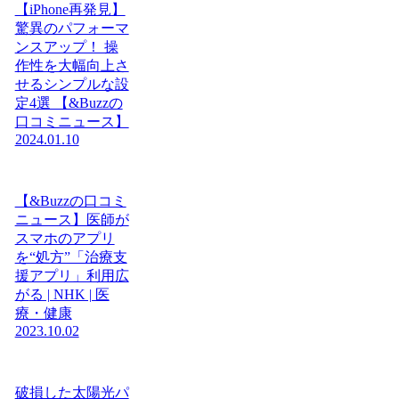
【iPhone再発見】
驚異のパフォーマ
ンスアップ！ 操
作性を大幅向上さ
せるシンプルな設
定4選 【&Buzzの
口コミニュース】
2024.01.10
【&Buzzの口コミ
ニュース】医師が
スマホのアプリ
を“処方”「治療支
援アプリ」利用広
がる | NHK | 医
療・健康
2023.10.02
破損した太陽光パ