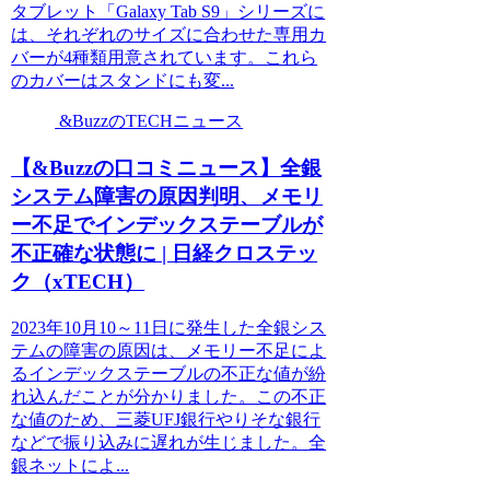
タブレット「Galaxy Tab S9」シリーズに
は、それぞれのサイズに合わせた専用カ
バーが4種類用意されています。これら
のカバーはスタンドにも変...
&BuzzのTECHニュース
【&Buzzの口コミニュース】全銀
システム障害の原因判明、メモリ
ー不足でインデックステーブルが
不正確な状態に | 日経クロステッ
ク（xTECH）
2023年10月10～11日に発生した全銀シス
テムの障害の原因は、メモリー不足によ
るインデックステーブルの不正な値が紛
れ込んだことが分かりました。この不正
な値のため、三菱UFJ銀行やりそな銀行
などで振り込みに遅れが生じました。全
銀ネットによ...