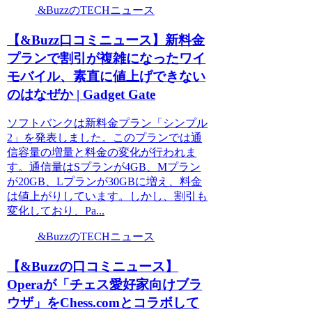
&BuzzのTECHニュース
【&Buzz口コミニュース】新料金
プランで割引が複雑になったワイ
モバイル、素直に値上げできない
のはなぜか | Gadget Gate
ソフトバンクは新料金プラン「シンプル
2」を発表しました。このプランでは通
信容量の増量と料金の変化が行われま
す。通信量はSプランが4GB、Mプラン
が20GB、Lプランが30GBに増え、料金
は値上がりしています。しかし、割引も
変化しており、Pa...
&BuzzのTECHニュース
【&Buzzの口コミニュース】
Operaが「チェス愛好家向けブラ
ウザ」をChess.comとコラボして