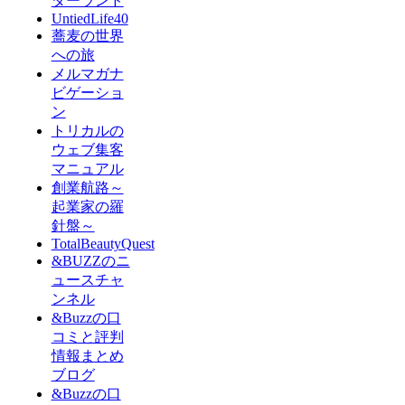
ダーランド
UntiedLife40
蕎麦の世界
への旅
メルマガナ
ビゲーショ
ン
トリカルの
ウェブ集客
マニュアル
創業航路～
起業家の羅
針盤～
TotalBeautyQuest
&BUZZのニ
ュースチャ
ンネル
&Buzzの口
コミと評判
情報まとめ
ブログ
&Buzzの口