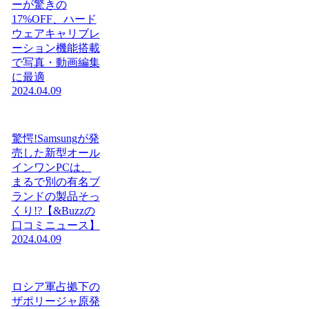
ーが驚きの
17%OFF、ハード
ウェアキャリブレ
ーション機能搭載
で写真・動画編集
に最適
2024.04.09
驚愕!Samsungが発
売した新型オール
インワンPCは、
まるで別の有名ブ
ランドの製品そっ
くり!?【&Buzzの
口コミニュース】
2024.04.09
ロシア軍占拠下の
ザポリージャ原発