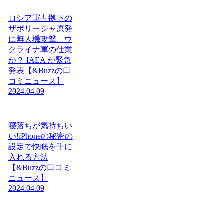
ロシア軍占拠下の
ザポリージャ原発
に無人機攻撃、ウ
クライナ軍の仕業
か？ IAEA が緊急
発表【&Buzzの口
コミニュース】
2024.04.09
寝落ちが気持ちい
い!iPhoneの秘密の
設定で快眠を手に
入れる方法
【&Buzzの口コミ
ニュース】
2024.04.09