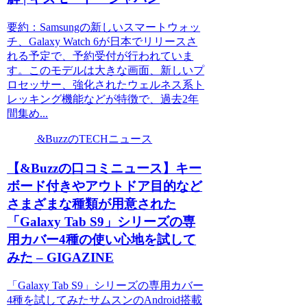
要約：Samsungの新しいスマートウォッ
チ、Galaxy Watch 6が日本でリリースさ
れる予定で、予約受付が行われていま
す。このモデルは大きな画面、新しいプ
ロセッサー、強化されたウェルネス系ト
レッキング機能などが特徴で、過去2年
間集め...
&BuzzのTECHニュース
【&Buzzの口コミニュース】キー
ボード付きやアウトドア目的など
さまざまな種類が用意された
「Galaxy Tab S9」シリーズの専
用カバー4種の使い心地を試して
みた – GIGAZINE
「Galaxy Tab S9」シリーズの専用カバー
4種を試してみたサムスンのAndroid搭載