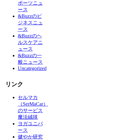
ポーツニュ
ース
&Buzzのビ
ジネスニュ
ース
&Buzzのヘ
ルスケアニ
ュース
&Buzzの一
般ニュース
Uncategorized
リンク
セルマカ
（SerMaCar）
のサービス
魔法絨毯
ヨガユニバ
ース
健やか研究