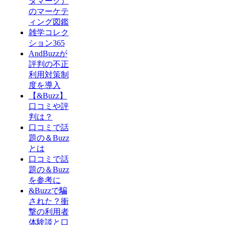
タマーク）
のマーケテ
ィング図鑑
雑学コレク
ション365
AndBuzzが
評判の不正
利用対策制
度を導入
【&Buzz】
口コミや評
判は？
口コミで話
題の＆Buzz
とは
口コミで話
題の＆Buzz
を参考に
&Buzzで騙
された？衝
撃の利用者
体験談と口