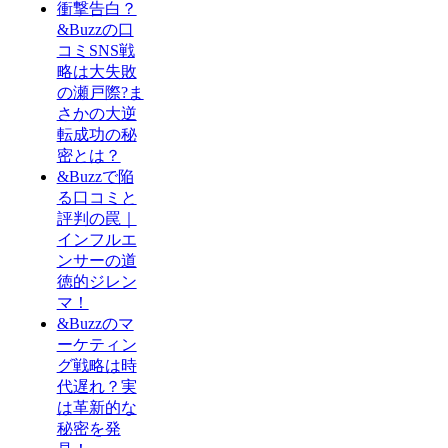
衝撃告白？
&Buzzの口
コミSNS戦
略は大失敗
の瀬戸際?ま
さかの大逆
転成功の秘
密とは？
&Buzzで陥
る口コミと
評判の罠｜
インフルエ
ンサーの道
徳的ジレン
マ！
&Buzzのマ
ーケティン
グ戦略は時
代遅れ？実
は革新的な
秘密を発