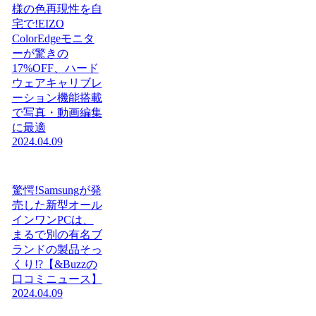
様の色再現性を自
宅で!EIZO
ColorEdgeモニタ
ーが驚きの
17%OFF、ハード
ウェアキャリブレ
ーション機能搭載
で写真・動画編集
に最適
2024.04.09
驚愕!Samsungが発
売した新型オール
インワンPCは、
まるで別の有名ブ
ランドの製品そっ
くり!?【&Buzzの
口コミニュース】
2024.04.09