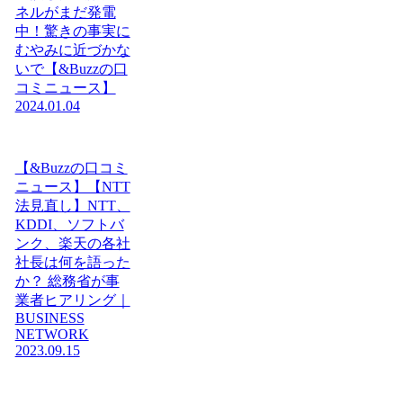
ネルがまだ発電
中！驚きの事実に
むやみに近づかな
いで【&Buzzの口
コミニュース】
2024.01.04
【&Buzzの口コミ
ニュース】【NTT
法見直し】NTT、
KDDI、ソフトバ
ンク、楽天の各社
社長は何を語った
か？ 総務省が事
業者ヒアリング｜
BUSINESS
NETWORK
2023.09.15