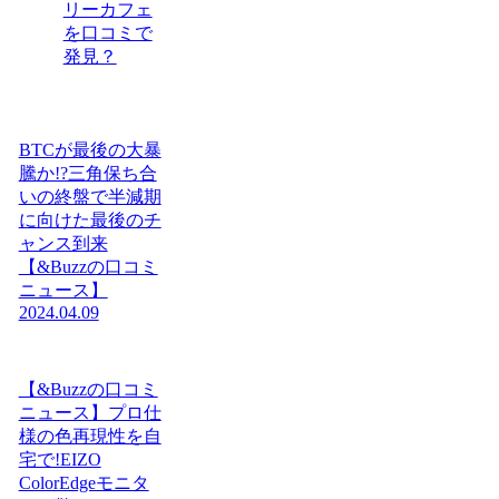
リーカフェ
を口コミで
発見？
BTCが最後の大暴
騰か!?三角保ち合
いの終盤で半減期
に向けた最後のチ
ャンス到来
【&Buzzの口コミ
ニュース】
2024.04.09
【&Buzzの口コミ
ニュース】プロ仕
様の色再現性を自
宅で!EIZO
ColorEdgeモニタ