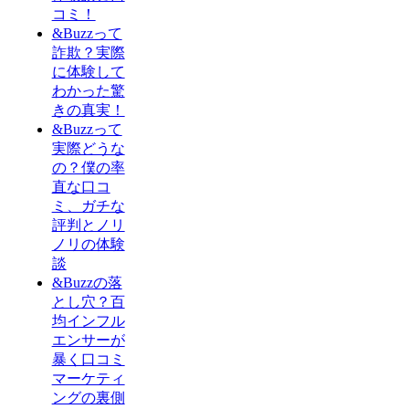
コミ！
&Buzzって
詐欺？実際
に体験して
わかった驚
きの真実！
&Buzzって
実際どうな
の？僕の率
直な口コ
ミ、ガチな
評判とノリ
ノリの体験
談
&Buzzの落
とし穴？百
均インフル
エンサーが
暴く口コミ
マーケティ
ングの裏側