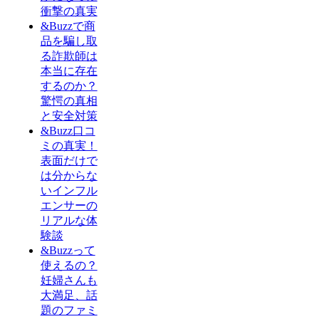
衝撃の真実
&Buzzで商
品を騙し取
る詐欺師は
本当に存在
するのか？
驚愕の真相
と安全対策
&Buzz口コ
ミの真実！
表面だけで
は分からな
いインフル
エンサーの
リアルな体
験談
&Buzzって
使えるの？
妊婦さんも
大満足、話
題のファミ