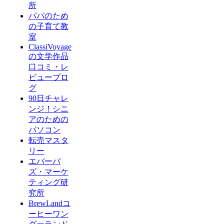
所
パパのため
の子育て教
室
ClassiVoyage
の文学作品
口コミ・レ
ビューブロ
グ
90日チャレ
ンジ！シニ
アのための
パソコン
転売マスタ
リー
エバーバ
ズ・マーケ
ティング研
究所
BrewLandコ
ーヒーワン