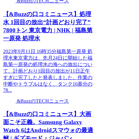
&BuzzのTECHニュース
【&Buzzの口コミニュース】処理
水 1回目の放出“計画どおり完了”
7800トン 東京電力 | NHK | 福島第
一原発 処理水
2023年9月11日 16時35分福島第一原発 処
理水東京電力は、先月24日に開始した福
島第一原発の処理水の海への放出につい
て、計画どおり1回目の放出が11日正午
すぎに完了したと発表しました。作業の
中断やトラブルはなく、タンク10基分の
78...
&BuzzのTECHニュース
【&Buzzの口コミニュース】大画
面こそ正義。Samsung Galaxy
Watch 6はAndroidスマウォの最適
解 | ギズモード・ジャパン