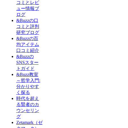
コミとレビ
ュー情報ブ
ログ
&Buzzの口
コミと評判
研究ブログ
&Buzzの百
均アイテム
口コミ紹介
&Buzzの
SNSスター
トガイド
&Buzz教室
～哲学入門:
分かりやす
く探る
時代を超え
る賢者のカ
ウンセリン
グ
Zetamark（ゼ