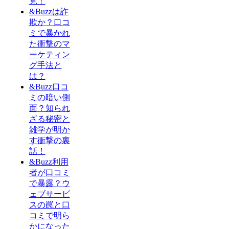
見！
&Buzzは詐
欺か？口コ
ミで暴かれ
た衝撃のマ
ーケティン
グ手法と
は？
&Buzz口コ
ミの暗い側
面？知られ
ざる秘密と
雑学が明か
す衝撃の裏
話！
&Buzz利用
者が口コミ
で暴露？ウ
ェブサービ
スの罠と口
コミで明ら
かになった