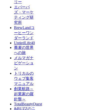
リー
エバーバ
ズ・マーケ
ティング研
究所
BrewLandコ
ーヒーワン
ダーランド
UntiedLife40
蕎麦の世界
への旅
メルマガナ
ビゲーショ
ン
トリカルの
ウェブ集客
マニュアル
創業航路～
起業家の羅
針盤～
TotalBeautyQuest
&BUZZのニ