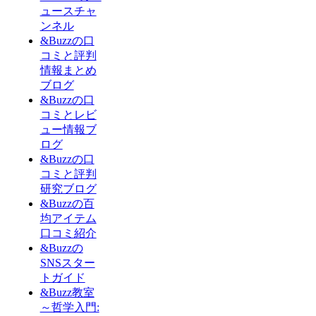
ュースチャ
ンネル
&Buzzの口
コミと評判
情報まとめ
ブログ
&Buzzの口
コミとレビ
ュー情報ブ
ログ
&Buzzの口
コミと評判
研究ブログ
&Buzzの百
均アイテム
口コミ紹介
&Buzzの
SNSスター
トガイド
&Buzz教室
～哲学入門: