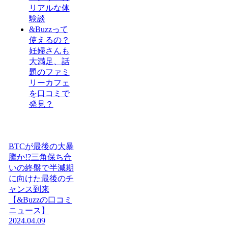
リアルな体
験談
&Buzzって
使えるの？
妊婦さんも
大満足、話
題のファミ
リーカフェ
を口コミで
発見？
BTCが最後の大暴
騰か!?三角保ち合
いの終盤で半減期
に向けた最後のチ
ャンス到来
【&Buzzの口コミ
ニュース】
2024.04.09