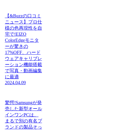
【&Buzzの口コミ
ニュース】プロ仕
様の色再現性を自
宅で!EIZO
ColorEdgeモニタ
ーが驚きの
17%OFF、ハード
ウェアキャリブレ
ーション機能搭載
で写真・動画編集
に最適
2024.04.09
驚愕!Samsungが発
売した新型オール
インワンPCは、
まるで別の有名ブ
ランドの製品そっ