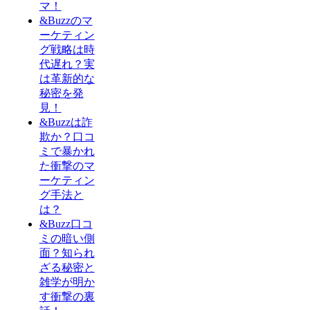
マ！
&Buzzのマ
ーケティン
グ戦略は時
代遅れ？実
は革新的な
秘密を発
見！
&Buzzは詐
欺か？口コ
ミで暴かれ
た衝撃のマ
ーケティン
グ手法と
は？
&Buzz口コ
ミの暗い側
面？知られ
ざる秘密と
雑学が明か
す衝撃の裏