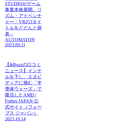
STUDIOがゲーム
事業本格展開。リ
ズム・アドベンチ
ャー・VRの3タイ
トルをどどんと発
表 –
AUTOMATON
2023.09.11
【&Buzzの口コミ
ニュース】インテ
ルを下し、エヌビ
ディアに挑む「半
導体ウォーズ」で
復活したAMD |
Forbes JAPAN 公
式サイト（フォー
ブス ジャパン）
2023.10.14