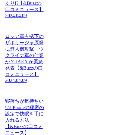
くり!?【&Buzzの
口コミニュース】
2024.04.09
ロシア軍占拠下の
ザポリージャ原発
に無人機攻撃、ウ
クライナ軍の仕業
か？ IAEA が緊急
発表【&Buzzの口
コミニュース】
2024.04.09
寝落ちが気持ちい
い!iPhoneの秘密の
設定で快眠を手に
入れる方法
【&Buzzの口コミ
ニュース】