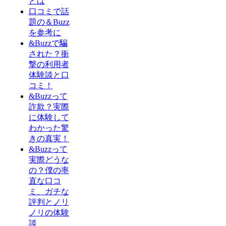
とは
口コミで話
題の＆Buzz
を参考に
&Buzzで騙
された？衝
撃の利用者
体験談と口
コミ！
&Buzzって
詐欺？実際
に体験して
わかった驚
きの真実！
&Buzzって
実際どうな
の？僕の率
直な口コ
ミ、ガチな
評判とノリ
ノリの体験
談