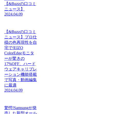
【&Buzzの口コミ
ニュース】
2024.04.09
【&Buzzの口コミ
ニュース】プロ仕
様の色再現性を自
宅で!EIZO
ColorEdgeモニタ
ーが驚きの
17%OFF、ハード
ウェアキャリブレ
ーション機能搭載
で写真・動画編集
に最適
2024.04.09
驚愕!Samsungが発
売した新型オール