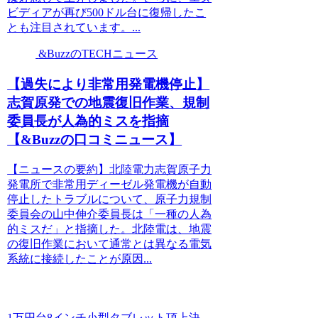
ビディアが再び500ドル台に復帰したこ
とも注目されています。...
&BuzzのTECHニュース
【過失により非常用発電機停止】
志賀原発での地震復旧作業、規制
委員長が人為的ミスを指摘
【&Buzzの口コミニュース】
【ニュースの要約】北陸電力志賀原子力
発電所で非常用ディーゼル発電機が自動
停止したトラブルについて、原子力規制
委員会の山中伸介委員長は「一種の人為
的ミスだ」と指摘した。北陸電は、地震
の復旧作業において通常とは異なる電気
系統に接続したことが原因...
1万円台8インチ小型タブレット頂上決