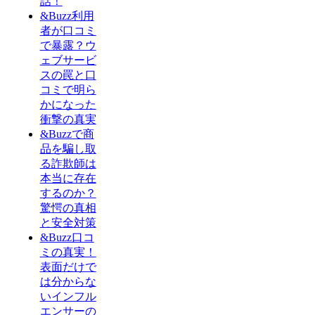
話！
&Buzz利用
者が口コミ
で暴露？ウ
ェブサービ
スの罠と口
コミで明ら
かになった
衝撃の真実
&Buzzで商
品を騙し取
る詐欺師は
本当に存在
するのか？
驚愕の真相
と安全対策
&Buzz口コ
ミの真実！
表面だけで
は分からな
いインフル
エンサーの