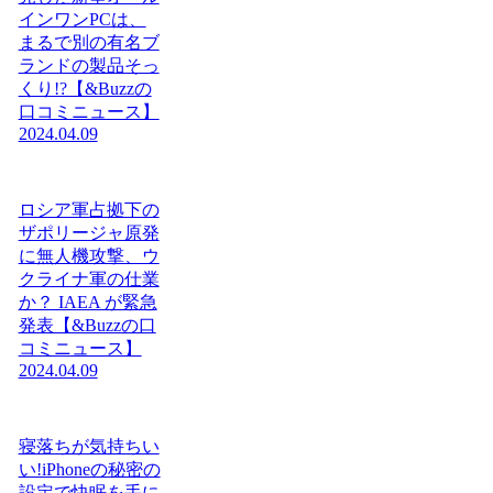
インワンPCは、
まるで別の有名ブ
ランドの製品そっ
くり!?【&Buzzの
口コミニュース】
2024.04.09
ロシア軍占拠下の
ザポリージャ原発
に無人機攻撃、ウ
クライナ軍の仕業
か？ IAEA が緊急
発表【&Buzzの口
コミニュース】
2024.04.09
寝落ちが気持ちい
い!iPhoneの秘密の
設定で快眠を手に