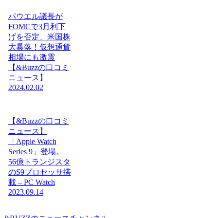
パウエル議長が
FOMCで3月利下
げを否定、米国株
大暴落！仮想通貨
相場にも激震
【&Buzzの口コミ
ニュース】
2024.02.02
【&Buzzの口コミ
ニュース】
「Apple Watch
Series 9」登場。
56億トランジスタ
のS9プロセッサ搭
載 – PC Watch
2023.09.14