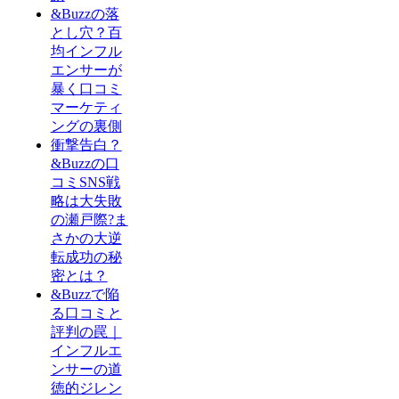
&Buzzの落
とし穴？百
均インフル
エンサーが
暴く口コミ
マーケティ
ングの裏側
衝撃告白？
&Buzzの口
コミSNS戦
略は大失敗
の瀬戸際?ま
さかの大逆
転成功の秘
密とは？
&Buzzで陥
る口コミと
評判の罠｜
インフルエ
ンサーの道
徳的ジレン