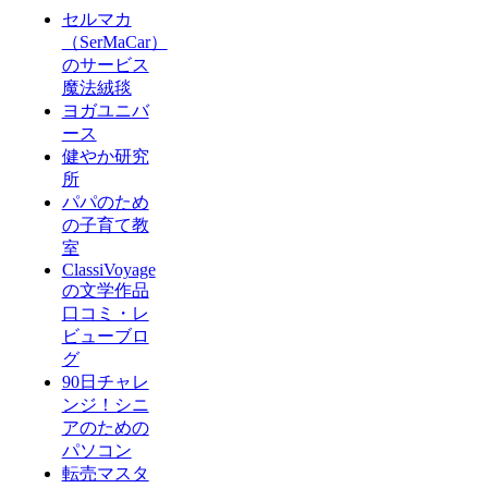
セルマカ
（SerMaCar）
のサービス
魔法絨毯
ヨガユニバ
ース
健やか研究
所
パパのため
の子育て教
室
ClassiVoyage
の文学作品
口コミ・レ
ビューブロ
グ
90日チャレ
ンジ！シニ
アのための
パソコン
転売マスタ