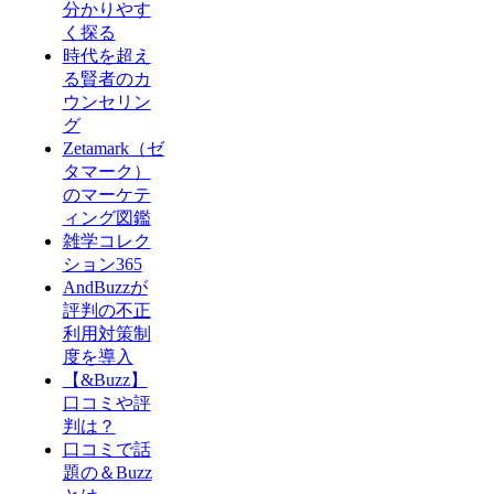
分かりやす
く探る
時代を超え
る賢者のカ
ウンセリン
グ
Zetamark（ゼ
タマーク）
のマーケテ
ィング図鑑
雑学コレク
ション365
AndBuzzが
評判の不正
利用対策制
度を導入
【&Buzz】
口コミや評
判は？
口コミで話
題の＆Buzz