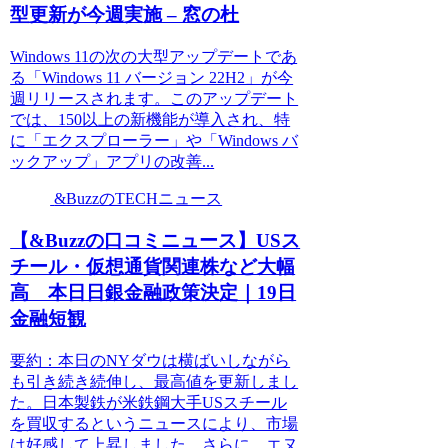
型更新が今週実施 – 窓の杜
Windows 11の次の大型アップデートであ
る「Windows 11 バージョン 22H2」が今
週リリースされます。このアップデート
では、150以上の新機能が導入され、特
に「エクスプローラー」や「Windows バ
ックアップ」アプリの改善...
&BuzzのTECHニュース
【&Buzzの口コミニュース】USス
チール・仮想通貨関連株など大幅
高 本日日銀金融政策決定｜19日
金融短観
要約：本日のNYダウは横ばいしながら
も引き続き続伸し、最高値を更新しまし
た。日本製鉄が米鉄鋼大手USスチール
を買収するというニュースにより、市場
は好感して上昇しました。さらに、エヌ