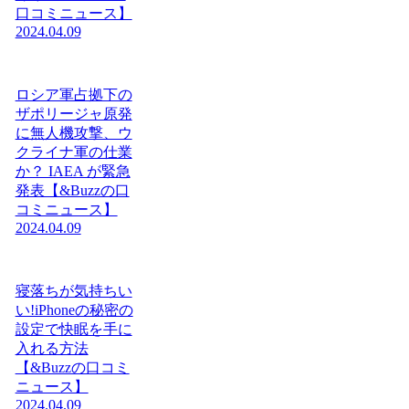
口コミニュース】
2024.04.09
ロシア軍占拠下の
ザポリージャ原発
に無人機攻撃、ウ
クライナ軍の仕業
か？ IAEA が緊急
発表【&Buzzの口
コミニュース】
2024.04.09
寝落ちが気持ちい
い!iPhoneの秘密の
設定で快眠を手に
入れる方法
【&Buzzの口コミ
ニュース】
2024.04.09