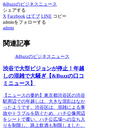
&Buzzのビジネスニュース
シェアする
X
Facebook
はてブ
LINE
コピー
adminをフォローする
admin
関連記事
&Buzzのビジネスニュース
渋谷で大型ビジョンが停止！年越
しの混雑で大騒ぎ【&Buzzの口コ
ミニュース】
【ニュースの要約】東京都渋谷区の渋谷
駅周辺での年越しは、大きな混乱はなか
ったようです。渋谷区は、混雑による事
故やトラブルを防ぐため、ハチ公像周辺
をシートで覆い、ハチ公広場への立ち入
りを制限し、路上飲酒も制限しました。