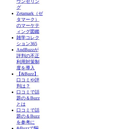
ウンセリン
グ
Zetamark（ゼ
タマーク）
のマーケテ
ィング図鑑
雑学コレク
ション365
AndBuzzが
評判の不正
利用対策制
度を導入
【&Buzz】
口コミや評
判は？
口コミで話
題の＆Buzz
とは
口コミで話
題の＆Buzz
を参考に
&Buzzで騙