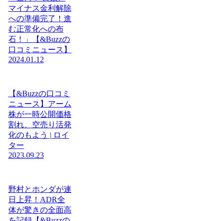
マイナス金利解除
への準備完了！進
む正常化への布
石！」【&Buzzの
口コミニュース】
2024.01.12
【&Buzzの口コミ
ニュース】アーム
株が一時公開価格
割れ、空売り活発
化のもよう | ロイ
ター
2023.09.23
野村とホンダが連
日上昇！ADR全
体が驚きの全面高
を記録【&Buzzの