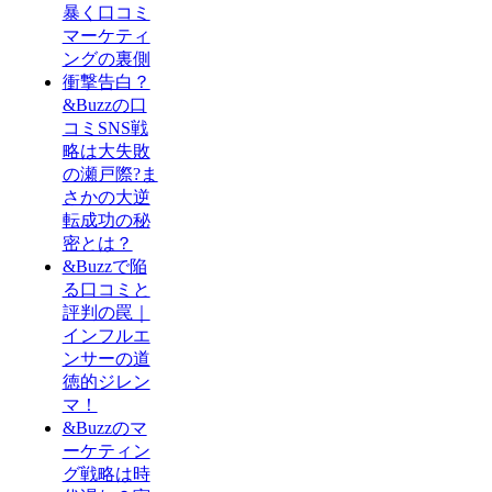
暴く口コミ
マーケティ
ングの裏側
衝撃告白？
&Buzzの口
コミSNS戦
略は大失敗
の瀬戸際?ま
さかの大逆
転成功の秘
密とは？
&Buzzで陥
る口コミと
評判の罠｜
インフルエ
ンサーの道
徳的ジレン
マ！
&Buzzのマ
ーケティン
グ戦略は時