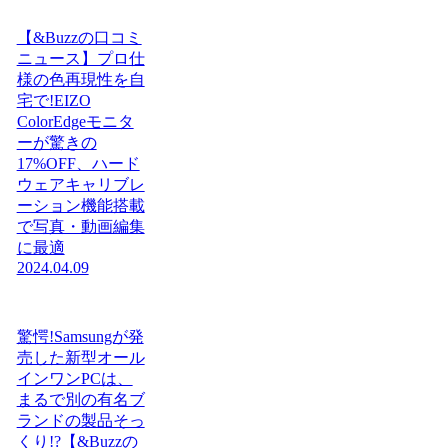
【&Buzzの口コミ
ニュース】プロ仕
様の色再現性を自
宅で!EIZO
ColorEdgeモニタ
ーが驚きの
17%OFF、ハード
ウェアキャリブレ
ーション機能搭載
で写真・動画編集
に最適
2024.04.09
驚愕!Samsungが発
売した新型オール
インワンPCは、
まるで別の有名ブ
ランドの製品そっ
くり!?【&Buzzの