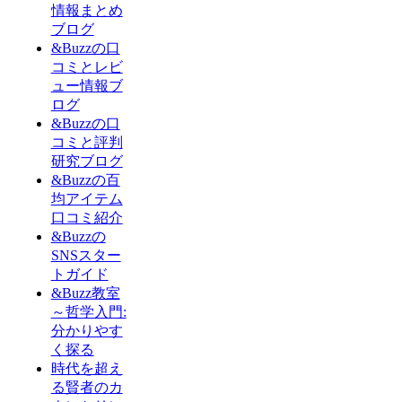
情報まとめ
ブログ
&Buzzの口
コミとレビ
ュー情報ブ
ログ
&Buzzの口
コミと評判
研究ブログ
&Buzzの百
均アイテム
口コミ紹介
&Buzzの
SNSスター
トガイド
&Buzz教室
～哲学入門:
分かりやす
く探る
時代を超え
る賢者のカ