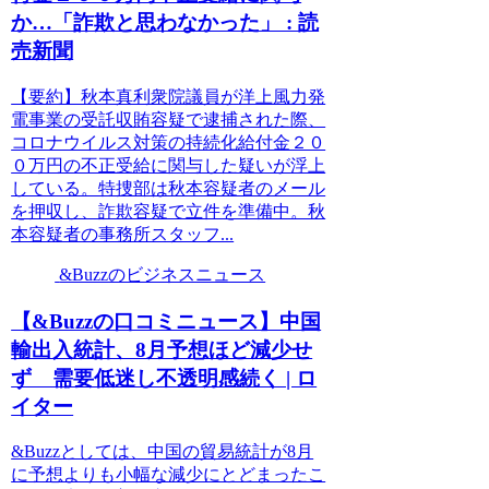
か…「詐欺と思わなかった」 : 読
売新聞
【要約】秋本真利衆院議員が洋上風力発
電事業の受託収賄容疑で逮捕された際、
コロナウイルス対策の持続化給付金２０
０万円の不正受給に関与した疑いが浮上
している。特捜部は秋本容疑者のメール
を押収し、詐欺容疑で立件を準備中。秋
本容疑者の事務所スタッフ...
&Buzzのビジネスニュース
【&Buzzの口コミニュース】中国
輸出入統計、8月予想ほど減少せ
ず 需要低迷し不透明感続く | ロ
イター
&Buzzとしては、中国の貿易統計が8月
に予想よりも小幅な減少にとどまったこ