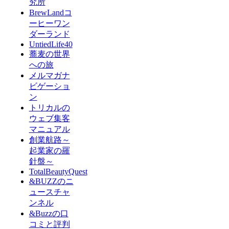
究所
BrewLandコ
ーヒーワン
ダーランド
UntiedLife40
蕎麦の世界
への旅
メルマガナ
ビゲーショ
ン
トリカルの
ウェブ集客
マニュアル
創業航路～
起業家の羅
針盤～
TotalBeautyQuest
&BUZZのニ
ュースチャ
ンネル
&Buzzの口
コミと評判