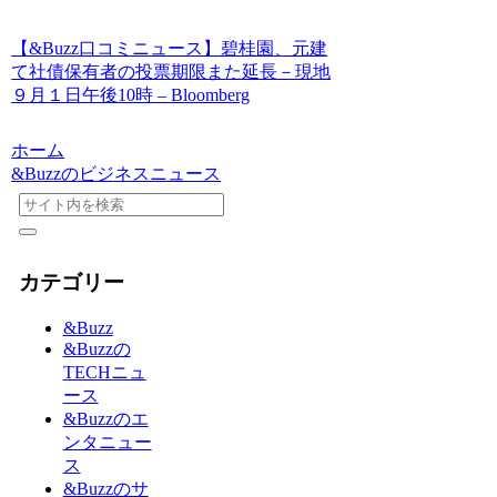
【&Buzz口コミニュース】碧桂園、元建
て社債保有者の投票期限また延長－現地
９月１日午後10時 – Bloomberg
ホーム
&Buzzのビジネスニュース
カテゴリー
&Buzz
&Buzzの
TECHニュ
ース
&Buzzのエ
ンタニュー
ス
&Buzzのサ