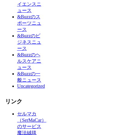
イエンスニ
ュース
&Buzzのス
ポーツニュ
ース
&Buzzのビ
ジネスニュ
ース
&Buzzのヘ
ルスケアニ
ュース
&Buzzの一
般ニュース
Uncategorized
リンク
セルマカ
（SerMaCar）
のサービス
魔法絨毯