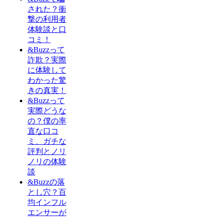
された？衝
撃の利用者
体験談と口
コミ！
&Buzzって
詐欺？実際
に体験して
わかった驚
きの真実！
&Buzzって
実際どうな
の？僕の率
直な口コ
ミ、ガチな
評判とノリ
ノリの体験
談
&Buzzの落
とし穴？百
均インフル
エンサーが