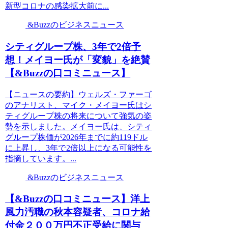
新型コロナの感染拡大前に...
&Buzzのビジネスニュース
シティグループ株、3年で2倍予
想！メイヨー氏が「変貌」を絶賛
【&Buzzの口コミニュース】
【ニュースの要約】ウェルズ・ファーゴ
のアナリスト、マイク・メイヨー氏はシ
ティグループ株の将来について強気の姿
勢を示しました。メイヨー氏は、シティ
グループ株価が2026年までに約119ドル
に上昇し、3年で2倍以上になる可能性を
指摘しています。...
&Buzzのビジネスニュース
【&Buzzの口コミニュース】洋上
風力汚職の秋本容疑者、コロナ給
付金２００万円不正受給に関与