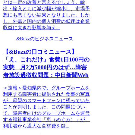
とは一定の改善と言えるでしょう。輸
出・輸入ともに減少幅が縮小し、市場予
想にも悪くない結果となりました。しか
し、外需と国内の個人消費の低迷は企業
収益に大きな影響を与え...
&Buzzのビジネスニュース
【&Buzzの口コミニュース】
「え、これだけ」食費1日100円の
実態 月2万5000円のはず…障害
者施設過徴収問題：中日新聞Web
＜速報＞愛知県内で、グループホームを
利用する障害者に提供された食事の写真
が、母親のスマートフォンに残っていた
ことが判明しました。この問題につい
て、障害者向けのグループホームを運営
する福祉事業会社「恵（めぐみ）」が、
利用者から過大な食材費を徴...