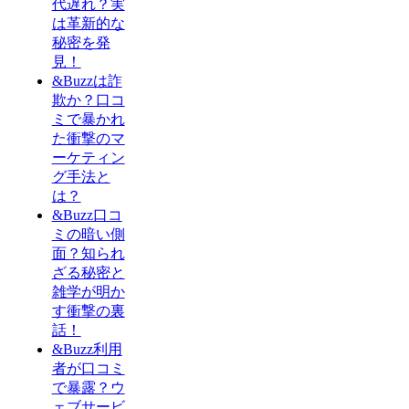
代遅れ？実
は革新的な
秘密を発
見！
&Buzzは詐
欺か？口コ
ミで暴かれ
た衝撃のマ
ーケティン
グ手法と
は？
&Buzz口コ
ミの暗い側
面？知られ
ざる秘密と
雑学が明か
す衝撃の裏
話！
&Buzz利用
者が口コミ
で暴露？ウ
ェブサービ