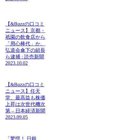
【&Buzzの口コミ
ニュース】京都・
祇園の飲食店から
「用心棒代」か、
弘道会傘下の組長
ら逮捕 : 読売新聞
2023.10.02
【&Buzzの口コミ
ニュース】任天
堂、最高益も株価
上昇は次世代機次
第 – 日本経済新聞
2023.09.05
「驚愕！ 日銀、