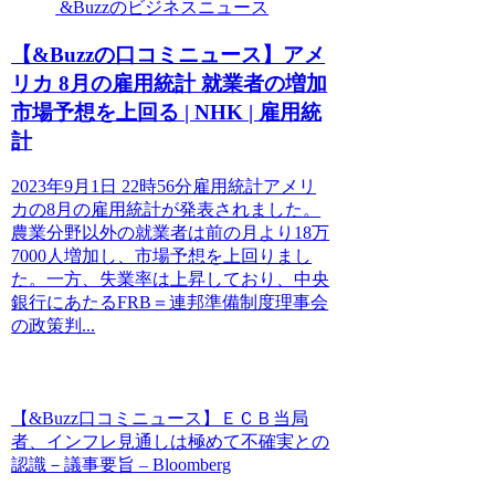
&Buzzのビジネスニュース
【&Buzzの口コミニュース】アメ
リカ 8月の雇用統計 就業者の増加
市場予想を上回る | NHK | 雇用統
計
2023年9月1日 22時56分雇用統計アメリ
カの8月の雇用統計が発表されました。
農業分野以外の就業者は前の月より18万
7000人増加し、市場予想を上回りまし
た。一方、失業率は上昇しており、中央
銀行にあたるFRB＝連邦準備制度理事会
の政策判...
【&Buzz口コミニュース】ＥＣＢ当局
者、インフレ見通しは極めて不確実との
認識－議事要旨 – Bloomberg