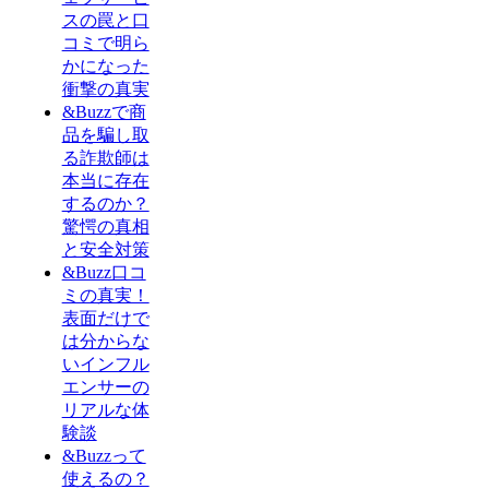
スの罠と口
コミで明ら
かになった
衝撃の真実
&Buzzで商
品を騙し取
る詐欺師は
本当に存在
するのか？
驚愕の真相
と安全対策
&Buzz口コ
ミの真実！
表面だけで
は分からな
いインフル
エンサーの
リアルな体
験談
&Buzzって
使えるの？