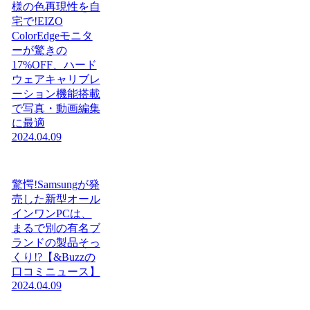
様の色再現性を自
宅で!EIZO
ColorEdgeモニタ
ーが驚きの
17%OFF、ハード
ウェアキャリブレ
ーション機能搭載
で写真・動画編集
に最適
2024.04.09
驚愕!Samsungが発
売した新型オール
インワンPCは、
まるで別の有名ブ
ランドの製品そっ
くり!?【&Buzzの
口コミニュース】
2024.04.09