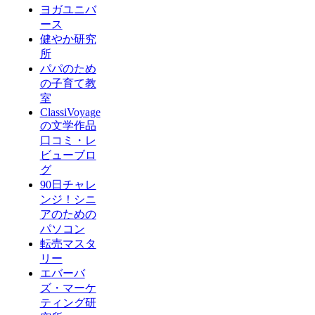
ヨガユニバ
ース
健やか研究
所
パパのため
の子育て教
室
ClassiVoyage
の文学作品
口コミ・レ
ビューブロ
グ
90日チャレ
ンジ！シニ
アのための
パソコン
転売マスタ
リー
エバーバ
ズ・マーケ
ティング研