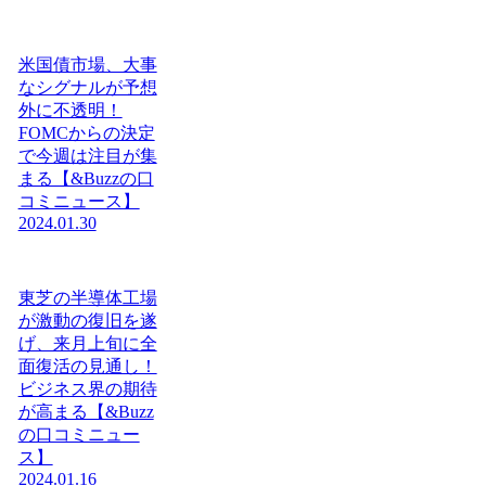
米国債市場、大事
なシグナルが予想
外に不透明！
FOMCからの決定
で今週は注目が集
まる【&Buzzの口
コミニュース】
2024.01.30
東芝の半導体工場
が激動の復旧を遂
げ、来月上旬に全
面復活の見通し！
ビジネス界の期待
が高まる【&Buzz
の口コミニュー
ス】
2024.01.16