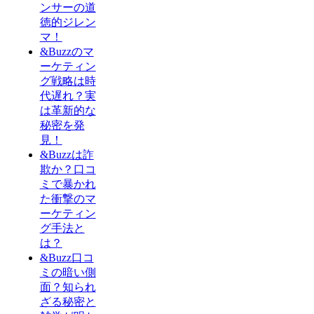
ンサーの道
徳的ジレン
マ！
&Buzzのマ
ーケティン
グ戦略は時
代遅れ？実
は革新的な
秘密を発
見！
&Buzzは詐
欺か？口コ
ミで暴かれ
た衝撃のマ
ーケティン
グ手法と
は？
&Buzz口コ
ミの暗い側
面？知られ
ざる秘密と