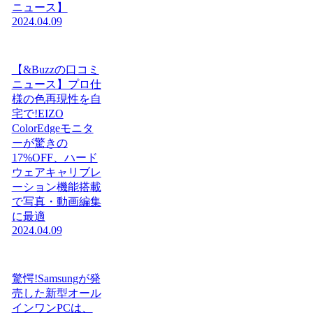
ニュース】
2024.04.09
【&Buzzの口コミ
ニュース】プロ仕
様の色再現性を自
宅で!EIZO
ColorEdgeモニタ
ーが驚きの
17%OFF、ハード
ウェアキャリブレ
ーション機能搭載
で写真・動画編集
に最適
2024.04.09
驚愕!Samsungが発
売した新型オール
インワンPCは、