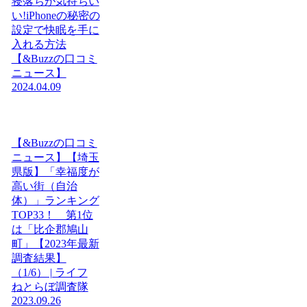
寝落ちが気持ちい
い!iPhoneの秘密の
設定で快眠を手に
入れる方法
【&Buzzの口コミ
ニュース】
2024.04.09
【&Buzzの口コミ
ニュース】【埼玉
県版】「幸福度が
高い街（自治
体）」ランキング
TOP33！ 第1位
は「比企郡鳩山
町」【2023年最新
調査結果】
（1/6） | ライフ
ねとらぼ調査隊
2023.09.26