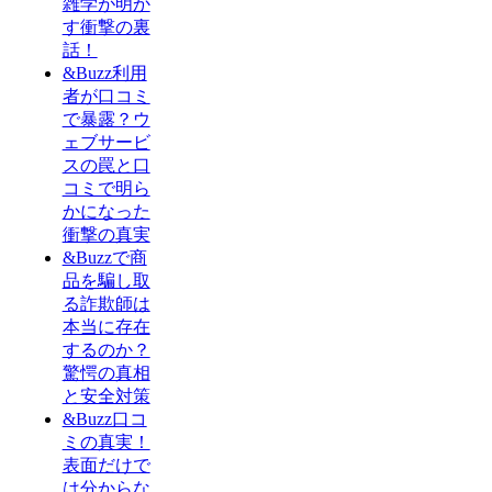
雑学が明か
す衝撃の裏
話！
&Buzz利用
者が口コミ
で暴露？ウ
ェブサービ
スの罠と口
コミで明ら
かになった
衝撃の真実
&Buzzで商
品を騙し取
る詐欺師は
本当に存在
するのか？
驚愕の真相
と安全対策
&Buzz口コ
ミの真実！
表面だけで
は分からな