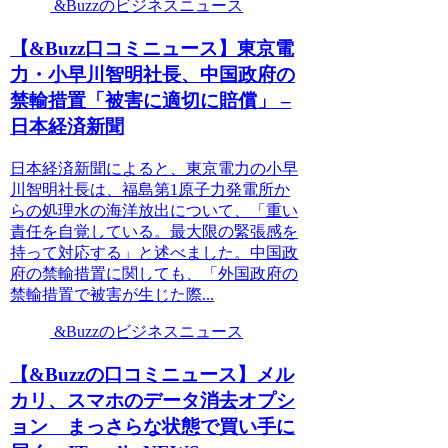
&Buzzのビジネスニュース
【&Buzz口コミニュース】東京電
力・小早川智明社長、中国政府の
禁輸措置「被害に適切に賠償」 –
日本経済新聞
日本経済新聞によると、東京電力の小早
川智明社長は、福島第1原子力発電所か
らの処理水の海洋放出について、「重い
責任を自覚している。最大限の緊張感を
持って対応する」と述べました。中国政
府の禁輸措置に関しても、「外国政府の
禁輸措置で被害が生じた際...
&Buzzのビジネスニュース
【&Buzzの口コミニュース】メル
カリ、スマホのデータ消去オプシ
ョン まっさらな状態で買い手に