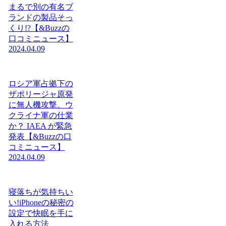
まるで別の有名ブ
ランドの製品そっ
くり!?【&Buzzの
口コミニュース】
2024.04.09
ロシア軍占拠下の
ザポリージャ原発
に無人機攻撃、ウ
クライナ軍の仕業
か？ IAEA が緊急
発表【&Buzzの口
コミニュース】
2024.04.09
寝落ちが気持ちい
い!iPhoneの秘密の
設定で快眠を手に
入れる方法