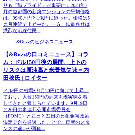
りも『街プライド』が重要に」2023年7
月の首都圏の新築マンションの平均価格
は、9940万円と1億円に迫った。価格は5
カ月連続で上昇中だ。一方、鉄道各社は
熾烈な沿線住民...
&Buzzのビジネスニュース
【&Buzzの口コミニュース】コラ
ム：ドル150円後の展開、上下の
リスクは原油高と米景気失速＝内
田稔氏 | ロイター
ドル/円の相場が1月50円に向けて上昇し
ており、大台150円の到来も現実味を増
してきたと報じられています。9月19日
と20日の米連邦公開市場委員会
（FOMC）と21日と22日の日銀金融政策
決定会合を通過したことで、両者のスタ
ンスの違いが再確...