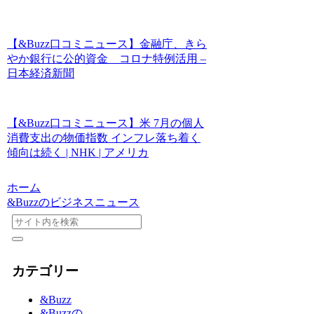
【&Buzz口コミニュース】金融庁、きら
やか銀行に公的資金 コロナ特例活用 –
日本経済新聞
【&Buzz口コミニュース】米 7月の個人
消費支出の物価指数 インフレ落ち着く
傾向は続く | NHK | アメリカ
ホーム
&Buzzのビジネスニュース
カテゴリー
&Buzz
&Buzzの