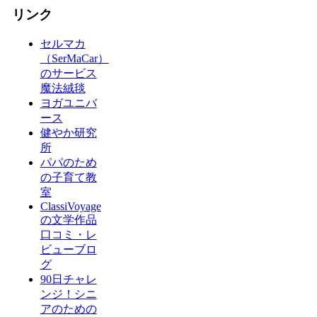
リンク
セルマカ
（SerMaCar）
のサービス
魔法絨毯
ヨガユニバ
ース
健やか研究
所
パパのため
の子育て教
室
ClassiVoyage
の文学作品
口コミ・レ
ビューブロ
グ
90日チャレ
ンジ！シニ
アのための