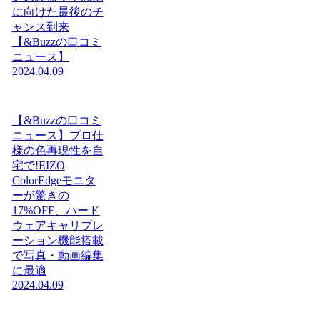
に向けた最後のチ
ャンス到来
【&Buzzの口コミ
ニュース】
2024.04.09
【&Buzzの口コミ
ニュース】プロ仕
様の色再現性を自
宅で!EIZO
ColorEdgeモニタ
ーが驚きの
17%OFF、ハード
ウェアキャリブレ
ーション機能搭載
で写真・動画編集
に最適
2024.04.09