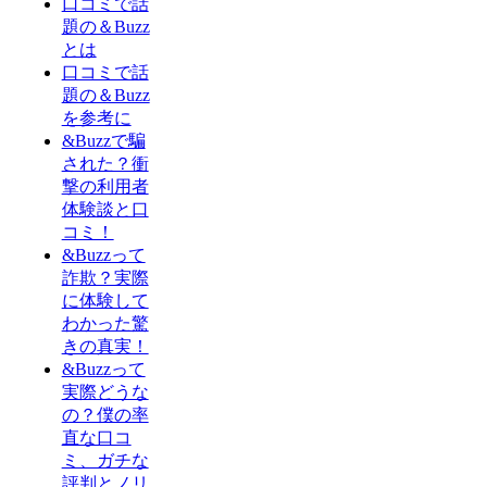
口コミで話
題の＆Buzz
とは
口コミで話
題の＆Buzz
を参考に
&Buzzで騙
された？衝
撃の利用者
体験談と口
コミ！
&Buzzって
詐欺？実際
に体験して
わかった驚
きの真実！
&Buzzって
実際どうな
の？僕の率
直な口コ
ミ、ガチな
評判とノリ