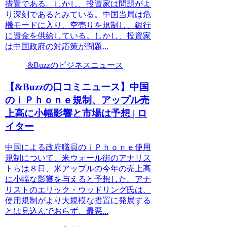
措置である。しかし、投資家は問題がよ
り深刻であるとみている。中国当局は危
機モードに入り、空売りを規制し、銀行
に資金を供給している。しかし、投資家
は中国政府の対応策が問題...
&Buzzのビジネスニュース
【&Buzzの口コミニュース】中国
のｉＰｈｏｎｅ規制、アップル売
上高に小幅影響と市場は予想 | ロ
イター
中国による政府職員のｉＰｈｏｎｅ使用
規制について、米ウォール街のアナリス
トらは８日、米アップルの今年の売上高
に小幅な影響を与えると予想した。アナ
リストのエリック・ウッドリング氏は、
使用規制がより大規模な措置に発展する
とは見込んでおらず、最悪...