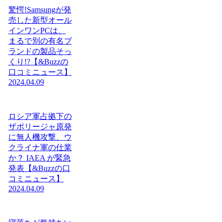
驚愕!Samsungが発
売した新型オール
インワンPCは、
まるで別の有名ブ
ランドの製品そっ
くり!?【&Buzzの
口コミニュース】
2024.04.09
ロシア軍占拠下の
ザポリージャ原発
に無人機攻撃、ウ
クライナ軍の仕業
か？ IAEA が緊急
発表【&Buzzの口
コミニュース】
2024.04.09