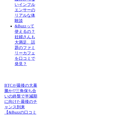
いインフル
エンサーの
リアルな体
験談
&Buzzって
使えるの？
妊婦さんも
大満足、話
題のファミ
リーカフェ
を口コミで
発見？
BTCが最後の大暴
騰か!?三角保ち合
いの終盤で半減期
に向けた最後のチ
ャンス到来
【&Buzzの口コミ