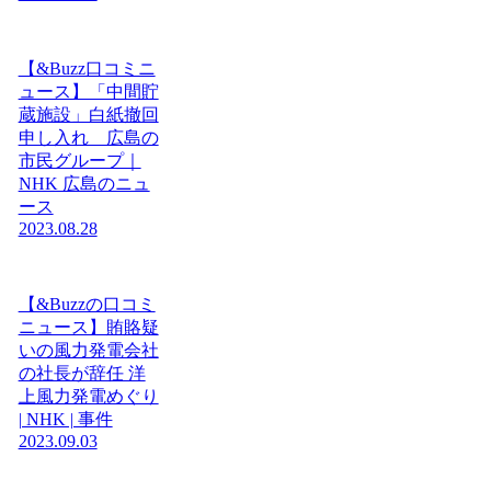
【&Buzz口コミニ
ュース】「中間貯
蔵施設」白紙撤回
申し入れ 広島の
市民グループ｜
NHK 広島のニュ
ース
2023.08.28
【&Buzzの口コミ
ニュース】賄賂疑
いの風力発電会社
の社長が辞任 洋
上風力発電めぐり
| NHK | 事件
2023.09.03