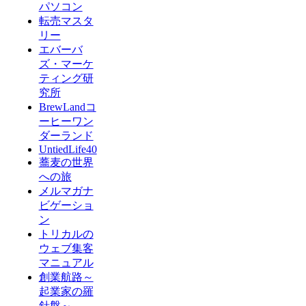
パソコン
転売マスタ
リー
エバーバ
ズ・マーケ
ティング研
究所
BrewLandコ
ーヒーワン
ダーランド
UntiedLife40
蕎麦の世界
への旅
メルマガナ
ビゲーショ
ン
トリカルの
ウェブ集客
マニュアル
創業航路～
起業家の羅
針盤～