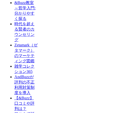
&Buzz教室
～哲学入門:
分かりやす
く探る
時代を超え
る賢者のカ
ウンセリン
グ
Zetamark（ゼ
タマーク）
のマーケテ
ィング図鑑
雑学コレク
ション365
AndBuzzが
評判の不正
利用対策制
度を導入
【&Buzz】
口コミや評
判は？