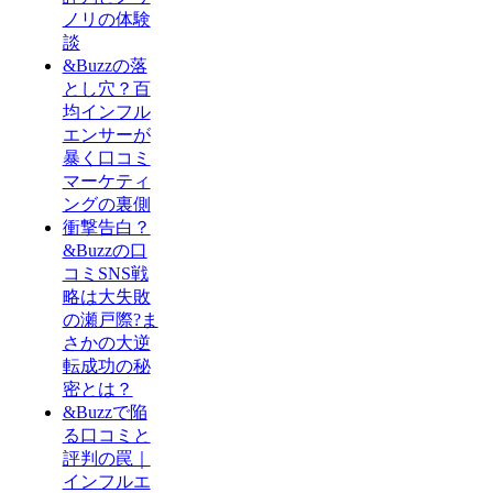
ノリの体験
談
&Buzzの落
とし穴？百
均インフル
エンサーが
暴く口コミ
マーケティ
ングの裏側
衝撃告白？
&Buzzの口
コミSNS戦
略は大失敗
の瀬戸際?ま
さかの大逆
転成功の秘
密とは？
&Buzzで陥
る口コミと
評判の罠｜
インフルエ