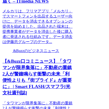
届く – ITmedia NEWS
メルカリは、フリマアプリ「メルカリ」
でスマートフォンを出品するユーザー向
けに、データを消去できるオプションの
提供を始めました。出品された端末は、
提携事業者がデータを消去した後に購入
者に発送される仕組みです。データ消去
は伊藤忠グループのデータ...
&Buzzのビジネスニュース
【&Buzz口コミニュース】「タワ
マンが限界集落に」不動産の重鎮
2人が警鐘鳴らす衝撃の未来「利
便性よりも『街プライド』が重要
に」 | Smart FLASH/スマフラ[光
文社週刊誌]
「タワマンが限界集落に」不動産の重鎮
2人が警鐘鳴らす衝撃の未来「利便性よ