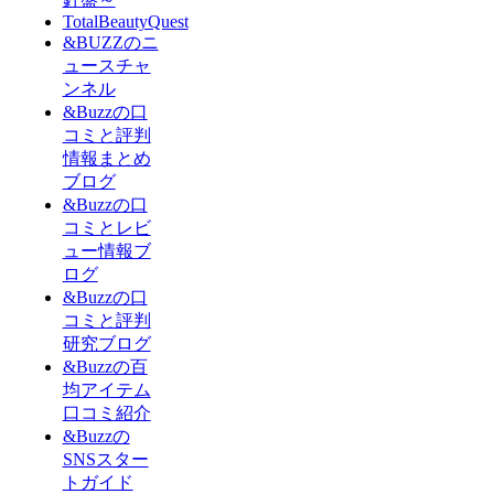
TotalBeautyQuest
&BUZZのニ
ュースチャ
ンネル
&Buzzの口
コミと評判
情報まとめ
ブログ
&Buzzの口
コミとレビ
ュー情報ブ
ログ
&Buzzの口
コミと評判
研究ブログ
&Buzzの百
均アイテム
口コミ紹介
&Buzzの
SNSスター
トガイド