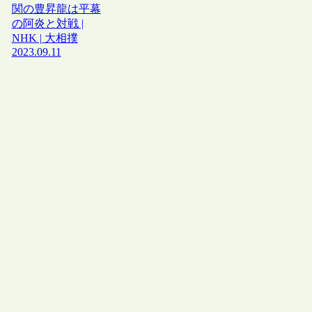
関の豊昇龍は平幕
の阿炎と対戦 |
NHK | 大相撲
2023.09.11