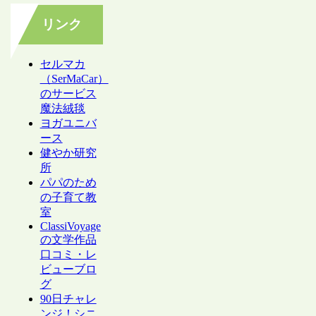
リンク
セルマカ
（SerMaCar）
のサービス
魔法絨毯
ヨガユニバ
ース
健やか研究
所
パパのため
の子育て教
室
ClassiVoyage
の文学作品
口コミ・レ
ビューブロ
グ
90日チャレ
ンジ！シニ