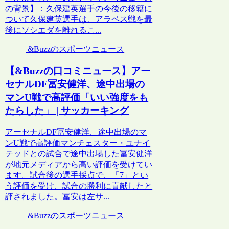
の背景】：久保建英選手の今後の移籍に
ついて久保建英選手は、アラベス戦を最
後にソシエダを離れるこ...
&Buzzのスポーツニュース
【&Buzzの口コミニュース】アー
セナルDF冨安健洋、途中出場の
マンU戦で高評価「いい強度をも
たらした」 | サッカーキング
アーセナルDF冨安健洋、途中出場のマ
ンU戦で高評価マンチェスター・ユナイ
テッドとの試合で途中出場した冨安健洋
が地元メディアから高い評価を受けてい
ます。試合後の選手採点で、「7」とい
う評価を受け、試合の勝利に貢献したと
評されました。冨安は左サ...
&Buzzのスポーツニュース