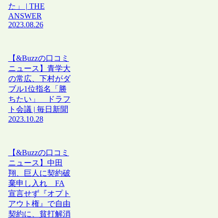
た」 | THE
ANSWER
2023.08.26
【&Buzzの口コミ
ニュース】青学大
の常広、下村がダ
ブル1位指名「勝
ちたい」 ドラフ
ト会議 | 毎日新聞
2023.10.28
【&Buzzの口コミ
ニュース】中田
翔、巨人に契約破
棄申し入れ FA
宣言せず『オプト
アウト権』で自由
契約に、貧打解消