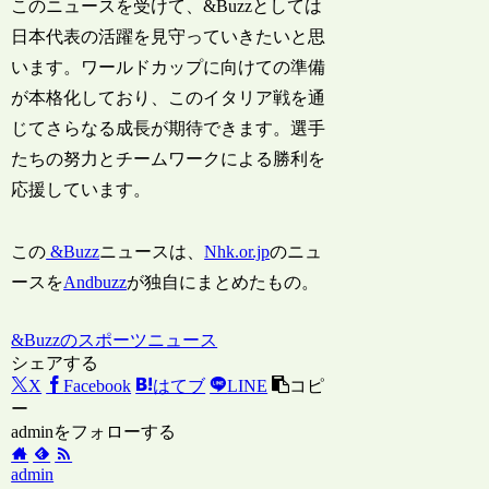
このニュースを受けて、&Buzzとしては
日本代表の活躍を見守っていきたいと思
います。ワールドカップに向けての準備
が本格化しており、このイタリア戦を通
じてさらなる成長が期待できます。選手
たちの努力とチームワークによる勝利を
応援しています。
この
&Buzz
ニュースは、
Nhk.or.jp
のニュ
ースを
Andbuzz
が独自にまとめたもの。
&Buzzのスポーツニュース
シェアする
X
Facebook
はてブ
LINE
コピ
ー
adminをフォローする
admin