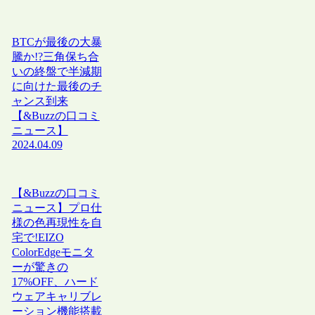
BTCが最後の大暴
騰か!?三角保ち合
いの終盤で半減期
に向けた最後のチ
ャンス到来
【&Buzzの口コミ
ニュース】
2024.04.09
【&Buzzの口コミ
ニュース】プロ仕
様の色再現性を自
宅で!EIZO
ColorEdgeモニタ
ーが驚きの
17%OFF、ハード
ウェアキャリブレ
ーション機能搭載