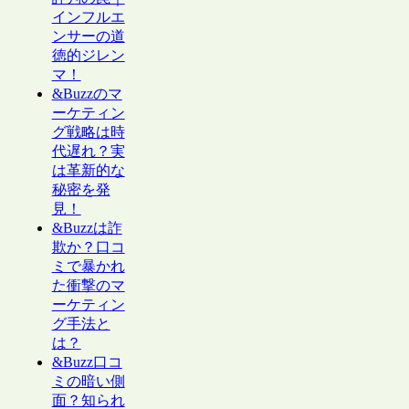
インフルエ
ンサーの道
徳的ジレン
マ！
&Buzzのマ
ーケティン
グ戦略は時
代遅れ？実
は革新的な
秘密を発
見！
&Buzzは詐
欺か？口コ
ミで暴かれ
た衝撃のマ
ーケティン
グ手法と
は？
&Buzz口コ
ミの暗い側
面？知られ