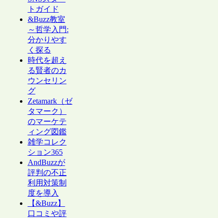
トガイド
&Buzz教室
～哲学入門:
分かりやす
く探る
時代を超え
る賢者のカ
ウンセリン
グ
Zetamark（ゼ
タマーク）
のマーケテ
ィング図鑑
雑学コレク
ション365
AndBuzzが
評判の不正
利用対策制
度を導入
【&Buzz】
口コミや評