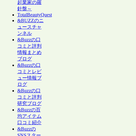
起業家の羅
針盤～
TotalBeautyQuest
&BUZZのニ
ュースチャ
ンネル
&Buzzの口
コミと評判
情報まとめ
ブログ
&Buzzの口
コミとレビ
ュー情報ブ
ログ
&Buzzの口
コミと評判
研究ブログ
&Buzzの百
均アイテム
口コミ紹介
&Buzzの
SNSスター