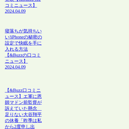
コミニュース】
2024.04.09
寝落ちが気持ちい
い!iPhoneの秘密の
設定で快眠を手に
入れる方法
【&Buzzの口コミ
ニュース】
2024.04.09
【&Buzz口コミニ
ュース】エ軍に恩
師マドン前監督が
訴えていた懸念
足りない大谷翔平
の休養「昨季は私
から2度申し出