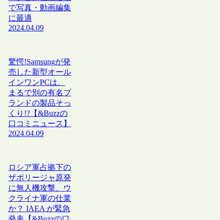
で写真・動画編集
に最適
2024.04.09
驚愕!Samsungが発
売した新型オール
インワンPCは、
まるで別の有名ブ
ランドの製品そっ
くり!?【&Buzzの
口コミニュース】
2024.04.09
ロシア軍占拠下の
ザポリージャ原発
に無人機攻撃、ウ
クライナ軍の仕業
か？ IAEA が緊急
発表【&Buzzの口