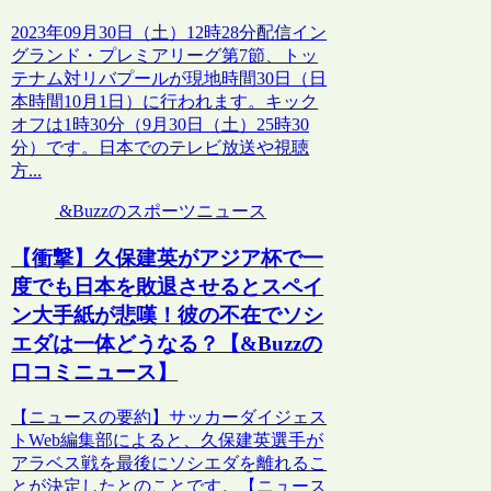
2023年09月30日（土）12時28分配信イン
グランド・プレミアリーグ第7節、トッ
テナム対リバプールが現地時間30日（日
本時間10月1日）に行われます。キック
オフは1時30分（9月30日（土）25時30
分）です。日本でのテレビ放送や視聴
方...
&Buzzのスポーツニュース
【衝撃】久保建英がアジア杯で一
度でも日本を敗退させるとスペイ
ン大手紙が悲嘆！彼の不在でソシ
エダは一体どうなる？【&Buzzの
口コミニュース】
【ニュースの要約】サッカーダイジェス
トWeb編集部によると、久保建英選手が
アラベス戦を最後にソシエダを離れるこ
とが決定したとのことです。【ニュース