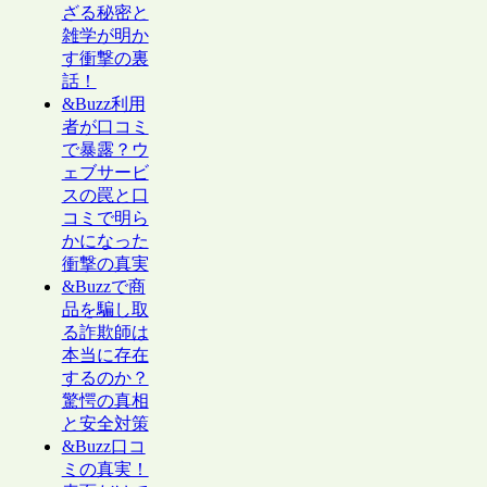
ざる秘密と
雑学が明か
す衝撃の裏
話！
&Buzz利用
者が口コミ
で暴露？ウ
ェブサービ
スの罠と口
コミで明ら
かになった
衝撃の真実
&Buzzで商
品を騙し取
る詐欺師は
本当に存在
するのか？
驚愕の真相
と安全対策
&Buzz口コ
ミの真実！