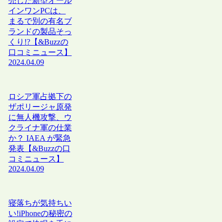
売した新型オール
インワンPCは、
まるで別の有名ブ
ランドの製品そっ
くり!?【&Buzzの
口コミニュース】
2024.04.09
ロシア軍占拠下の
ザポリージャ原発
に無人機攻撃、ウ
クライナ軍の仕業
か？ IAEA が緊急
発表【&Buzzの口
コミニュース】
2024.04.09
寝落ちが気持ちい
い!iPhoneの秘密の