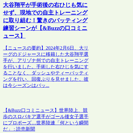
大谷翔平が手術後の右ひじも気に
せず、現地での自主トレーニング
に取り組む！驚きのバッティング
練習シーンが【&Buzzの口コミニ
ュース】
【ニュースの要約】2024年2月6日、大リ
ーグのドジャースに移籍した大谷翔平選
手が、アリゾナ州での自主トレーニング
を行いました。手術した右ひじを気にす
ることなく、ダッシュやティーバッティ
ングを行い、回復ぶりを見せました。彼
は今シーズンはバッ...
【&Buzz口コミニュース】世界陸上、競
歩のスロバキア選手がゴール後女子選手
にプロポーズ…世界陸連「何という瞬間
だ」 : 読売新聞