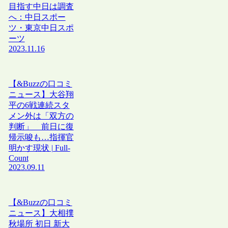
目指す中日は調査
へ：中日スポー
ツ・東京中日スポ
ーツ
2023.11.16
【&Buzzの口コミ
ニュース】大谷翔
平の6戦連続スタ
メン外は「双方の
判断」 前日に復
帰示唆も…指揮官
明かす現状 | Full-
Count
2023.09.11
【&Buzzの口コミ
ニュース】大相撲
秋場所 初日 新大