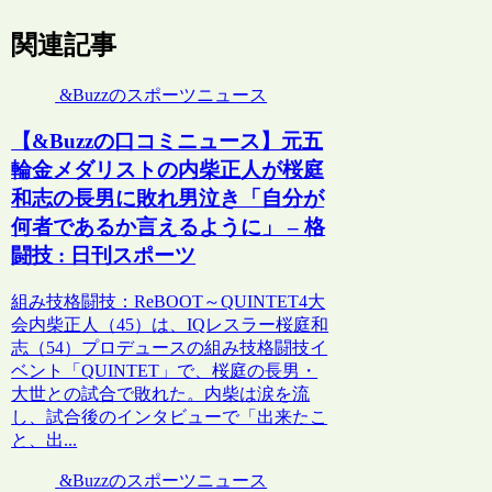
関連記事
&Buzzのスポーツニュース
【&Buzzの口コミニュース】元五
輪金メダリストの内柴正人が桜庭
和志の長男に敗れ男泣き「自分が
何者であるか言えるように」 – 格
闘技 : 日刊スポーツ
組み技格闘技：ReBOOT～QUINTET4大
会内柴正人（45）は、IQレスラー桜庭和
志（54）プロデュースの組み技格闘技イ
ベント「QUINTET」で、桜庭の長男・
大世との試合で敗れた。内柴は涙を流
し、試合後のインタビューで「出来たこ
と、出...
&Buzzのスポーツニュース