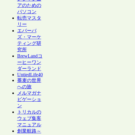
アのための
パソコン
転売マスタ
リー
エバーバ
ズ・マーケ
ティング研
究所
BrewLandコ
ーヒーワン
ダーランド
UntiedLife40
蕎麦の世界
への旅
メルマガナ
ビゲーショ
ン
トリカルの
ウェブ集客
マニュアル
創業航路～