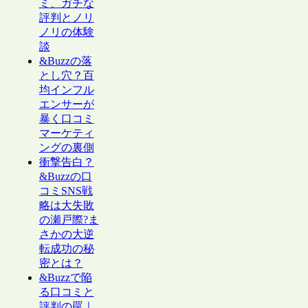
ミ、ガチな
評判とノリ
ノリの体験
談
&Buzzの落
とし穴？百
均インフル
エンサーが
暴く口コミ
マーケティ
ングの裏側
衝撃告白？
&Buzzの口
コミSNS戦
略は大失敗
の瀬戸際?ま
さかの大逆
転成功の秘
密とは？
&Buzzで陥
る口コミと
評判の罠｜