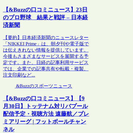
【&Buzzの口コミニュース】23日
のプロ野球 結果と戦評 – 日本経
済新聞
【要約】日本経済新聞のニュースレター
「NIKKEI Prime」は、朝夕刊や電子版で
は伝えきれない情報を提供しています。
今後もさまざまなサービスを展開する予
定です。また、日経の記事利用サービス
では、企業での記事共有や転載・複製、
注文印刷など...
&Buzzのスポーツニュース
【&Buzzの口コミニュース】【9
月30日】トッテナム対リバプール
配信予定・視聴方法 遠藤航／プレ
ミアリーグ | フットボールチャン
ネル