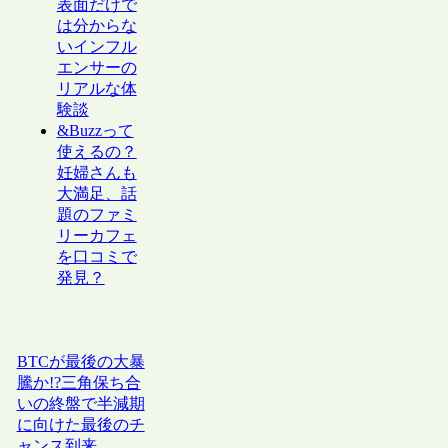
表面だけで
は分からな
いインフル
エンサーの
リアルな体
験談
&Buzzって
使えるの？
妊婦さんも
大満足、話
題のファミ
リーカフェ
を口コミで
発見？
BTCが最後の大暴
騰か!?三角保ち合
いの終盤で半減期
に向けた最後のチ
ャンス到来