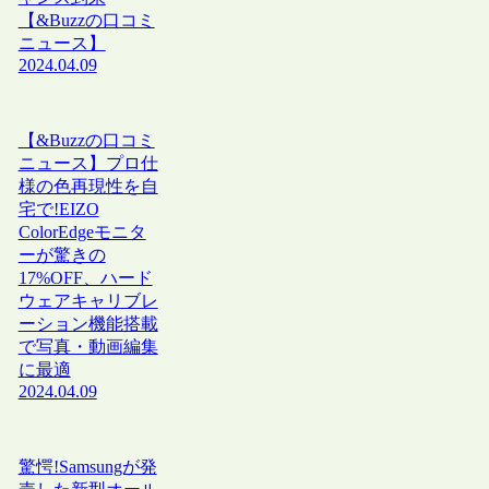
【&Buzzの口コミ
ニュース】
2024.04.09
【&Buzzの口コミ
ニュース】プロ仕
様の色再現性を自
宅で!EIZO
ColorEdgeモニタ
ーが驚きの
17%OFF、ハード
ウェアキャリブレ
ーション機能搭載
で写真・動画編集
に最適
2024.04.09
驚愕!Samsungが発