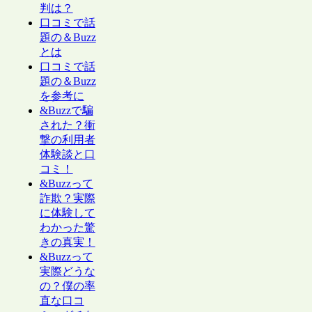
判は？
口コミで話
題の＆Buzz
とは
口コミで話
題の＆Buzz
を参考に
&Buzzで騙
された？衝
撃の利用者
体験談と口
コミ！
&Buzzって
詐欺？実際
に体験して
わかった驚
きの真実！
&Buzzって
実際どうな
の？僕の率
直な口コ