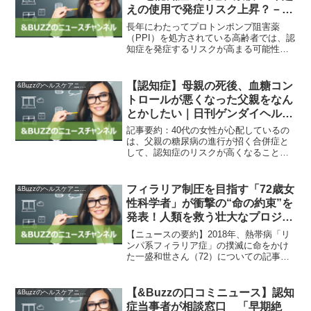
えの使用で発症リスク上昇？－米
研究 – QLifePro 医療ニュース
長年にわたってプロトンポンプ阻害薬
（PPI）を処方されている高齢者では、認
知症を発症するリスクが高まる可能性の
あることが、新たな研究で示された。米
ミネソタ大学の研究結果によると、PPIの
長期使用者は、一度も使用したことがな
【認知症】母親の死後、血糖コン
&Buzzのヘルスケアニュース
い人と比べて33％...
トロールが悪くなった父親をなん
とかしたい｜日刊ゲンダイヘルス
ケア
記事要約：40代の女性が心配しているの
は、父親の糖尿病の進行が招く合併症と
して、認知症のリスクが高くなることで
す。父親は糖尿病で30年近く薬を服用し
ており、母親が生きていた頃は血糖コン
トロールが良かったのですが、半年前に
フィラリア制圧を目指す「72歳女
&Buzzのヘルスケアニュース
母親が亡くなってから...
性科学者」が衝撃の“命の約束”を
発表！人類を救う壮大なプロジェ
クトとは？【&Buzzの口コミニュ
【ニュースの要約】2018年、熱帯病「リ
ース】
ンパ系フィラリア症」の撲滅に命をかけ
た一盛和世さん（72）についての記事で
す。彼は25歳で青年海外協力隊員として
サモアに赴任し、フィラリア症と戦い続
けました。その後、博士号を取得し、世
【&Buzzの口コミニュース】認知
&Buzzのヘルスケアニュース
界各地で熱帯病の...
症当事者が相談窓口 「早期絶