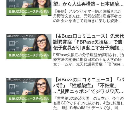
望」から人生再構築 – 日本経済新
聞
【要約】アルツハイマー病と診断された
丹野智文さんは、元気な認知症当事者と
の出会いを通じて前向きに楽しむ姿勢を
持ち、物忘れ相談窓口「おれんじドア」
を立ち上げました。この活動は15年に始
まり、認知症に関する情報発信や支援を
【&Buzz口コミニュース】先天代
&Buzzのヘルスケアニュース
行っています。＜感想＞...
謝異常症「FBPase欠損症」で遺
伝子変異が引き起こす分子病態を
解明 ～遺伝子変異の種類に応じ
FBPase欠損症の分子病態が解明され、治
た新たな治療方法の開発に期待
療方法の開発に期待日本の千葉大学の研
究チームが、先天代謝異常症「FBPase欠
～：時事ドットコム
損症」の遺伝子変異による分子病態を解
明し、新たな治療方法の開発に期待が寄
せられています。FBPase欠損症は非常に
【&Buzzの口コミニュース】「パ
&Buzzのヘルスケアニュース
稀な疾...
パ活」「性感染症」「不妊症」
…“貧困ニッポン”でジワジワ広が
る背景｜日刊ゲンダイヘルスケア
「世界第3の経済大国」の日本が、今年の
名目GDPでドイツに抜かれ、4位に転落し
た。 既に昨年のIMFのデータでは、国民1
人当たりの名目GDPでイタリアにも抜か
れ、32位に沈んでしまった。これによ
り、日本は「貧しい国」へと急速に足を
踏み入れつ...