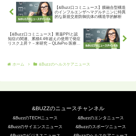
【&Buzz口コミニュース】膜融合型構造
のインフルエンザヘマグルチニンに特異
的な新規交差防御抗体の構造学的解析
【&Buzz口コミニュース】胃薬PPIと認
知症の関連、累積4.4年超えの使用で発症
リスク上昇？－米研究 – QLifePro 医療ニ
ュース
ホーム
&Buzzのヘルスケアニュース
&BUZZのニュースチャンネル
&BuzzのTECHニュース
&Buzzのエンタニュース
&Buzzのサイエンスニュース
&Buzzのスポーツニュース
&Buzzのビジネスニュース
&Buzzのヘルスケアニュース