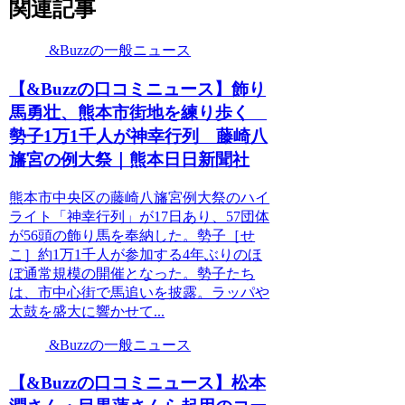
関連記事
&Buzzの一般ニュース
【&Buzzの口コミニュース】飾り
馬勇壮、熊本市街地を練り歩く
勢子1万1千人が神幸行列 藤崎八
旛宮の例大祭｜熊本日日新聞社
熊本市中央区の藤崎八旛宮例大祭のハイ
ライト「神幸行列」が17日あり、57団体
が56頭の飾り馬を奉納した。勢子［せ
こ］約1万1千人が参加する4年ぶりのほ
ぼ通常規模の開催となった。勢子たち
は、市中心街で馬追いを披露。ラッパや
太鼓を盛大に響かせて...
&Buzzの一般ニュース
【&Buzzの口コミニュース】松本