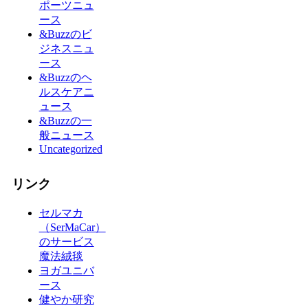
ポーツニュ
ース
&Buzzのビ
ジネスニュ
ース
&Buzzのヘ
ルスケアニ
ュース
&Buzzの一
般ニュース
Uncategorized
リンク
セルマカ
（SerMaCar）
のサービス
魔法絨毯
ヨガユニバ
ース
健やか研究