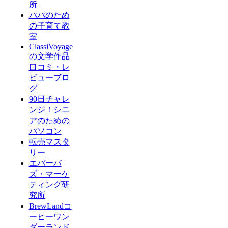
所
パパのため
の子育て教
室
ClassiVoyage
の文学作品
口コミ・レ
ビューブロ
グ
90日チャレ
ンジ！シニ
アのための
パソコン
転売マスタ
リー
エバーバ
ズ・マーケ
ティング研
究所
BrewLandコ
ーヒーワン
ダーランド