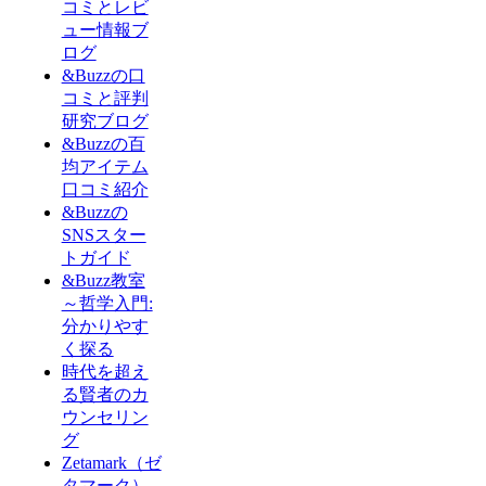
コミとレビ
ュー情報ブ
ログ
&Buzzの口
コミと評判
研究ブログ
&Buzzの百
均アイテム
口コミ紹介
&Buzzの
SNSスター
トガイド
&Buzz教室
～哲学入門:
分かりやす
く探る
時代を超え
る賢者のカ
ウンセリン
グ
Zetamark（ゼ
タマーク）