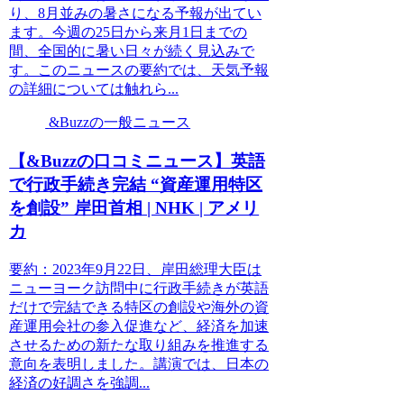
り、8月並みの暑さになる予報が出てい
ます。今週の25日から来月1日までの
間、全国的に暑い日々が続く見込みで
す。このニュースの要約では、天気予報
の詳細については触れら...
&Buzzの一般ニュース
【&Buzzの口コミニュース】英語
で行政手続き完結 “資産運用特区
を創設” 岸田首相 | NHK | アメリ
カ
要約：2023年9月22日、岸田総理大臣は
ニューヨーク訪問中に行政手続きが英語
だけで完結できる特区の創設や海外の資
産運用会社の参入促進など、経済を加速
させるための新たな取り組みを推進する
意向を表明しました。講演では、日本の
経済の好調さを強調...