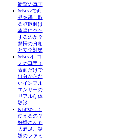
衝撃の真実
&Buzzで商
品を騙し取
る詐欺師は
本当に存在
するのか？
驚愕の真相
と安全対策
&Buzz口コ
ミの真実！
表面だけで
は分からな
いインフル
エンサーの
リアルな体
験談
&Buzzって
使えるの？
妊婦さんも
大満足、話
題のファミ