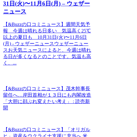
31日(火)〜11月6日(月) – ウェザー
ニュース
【&Buzzの口コミニュース】週間天気予
報 今週は晴れる日多い 気温高く25℃
以上の夏日も 10月31日(火)〜11月6日
(月) - ウェザーニュースウェザーニュー
スお天気ニュースによると、今週は晴れ
る日が多くなるとのことです。気温も高
く、...
【&Buzzの口コミニュース】茂木幹事長
留任へ…岸田首相が１３日にも内閣改造
「大胆に顔ぶれ変えたい考え」 : 読売新
聞
【&Buzzの口コミニュース】「オリガル
ヒ」資産をウクライナ支援に充当へ 米