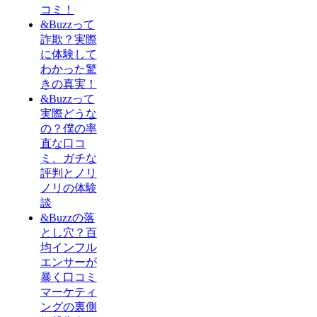
コミ！
&Buzzって
詐欺？実際
に体験して
わかった驚
きの真実！
&Buzzって
実際どうな
の？僕の率
直な口コ
ミ、ガチな
評判とノリ
ノリの体験
談
&Buzzの落
とし穴？百
均インフル
エンサーが
暴く口コミ
マーケティ
ングの裏側