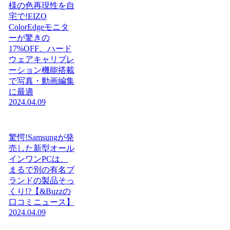
様の色再現性を自
宅で!EIZO
ColorEdgeモニタ
ーが驚きの
17%OFF、ハード
ウェアキャリブレ
ーション機能搭載
で写真・動画編集
に最適
2024.04.09
驚愕!Samsungが発
売した新型オール
インワンPCは、
まるで別の有名ブ
ランドの製品そっ
くり!?【&Buzzの
口コミニュース】
2024.04.09