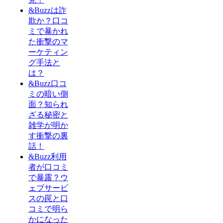
&Buzzは詐
欺か？口コ
ミで暴かれ
た衝撃のマ
ーケティン
グ手法と
は？
&Buzz口コ
ミの暗い側
面？知られ
ざる秘密と
雑学が明か
す衝撃の裏
話！
&Buzz利用
者が口コミ
で暴露？ウ
ェブサービ
スの罠と口
コミで明ら
かになった