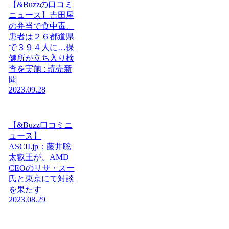
【&Buzzの口コミ
ニュース】吉田屋
の弁当で食中毒、
患者は２６都道県
で３９４人に…保
健所が立ち入り検
査を実施 : 読売新
聞
2023.09.28
【&Buzz口コミニ
ュース】
ASCII.jp：藤井聡
太叡王が、AMD
CEOのリサ・スー
氏と東京にて対談
を果たす
2023.08.29