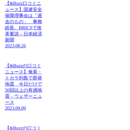
【&Buzz口コミニ
ュース】国連安全
保障理事会は「過
去のもの」 事務
総長、BRICSで改
革要請 – 日本経済
新聞
2023.08.26
【&Buzzの口コミ
ニュース】奄美・
トカラ列島で群発
地震 今日だけで
50回以上の有感地
震 – ウェザーニュ
ース
2023.09.09
【&Buzzの口コミ