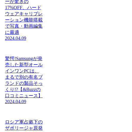
ーが驚きの
17%OFF、ハード
ウェアキャリブレ
ーション機能搭載
で写真・動画編集
に最適
2024.04.09
驚愕!Samsungが発
売した新型オール
インワンPCは、
まるで別の有名ブ
ランドの製品そっ
くり!?【&Buzzの
口コミニュース】
2024.04.09
ロシア軍占拠下の
ザポリージャ原発