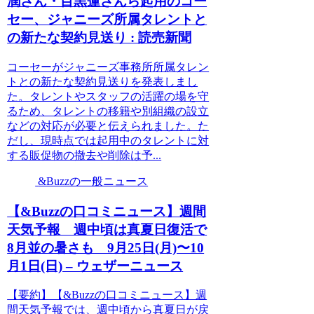
潤さん・目黒蓮さんら起用のコー
セー、ジャニーズ所属タレントと
の新たな契約見送り : 読売新聞
コーセーがジャニーズ事務所所属タレン
トとの新たな契約見送りを発表しまし
た。タレントやスタッフの活躍の場を守
るため、タレントの移籍や別組織の設立
などの対応が必要と伝えられました。た
だし、現時点では起用中のタレントに対
する販促物の撤去や削除は予...
&Buzzの一般ニュース
【&Buzzの口コミニュース】週間
天気予報 週中頃は真夏日復活で
8月並の暑さも 9月25日(月)〜10
月1日(日) – ウェザーニュース
【要約】【&Buzzの口コミニュース】週
間天気予報では、週中頃から真夏日が戻