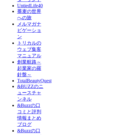
UntiedLife40
蕎麦の世界
への旅
メルマガナ
ビゲーショ
ン
トリカルの
ウェブ集客
マニュアル
創業航路～
起業家の羅
針盤～
TotalBeautyQuest
&BUZZのニ
ュースチャ
ンネル
&Buzzの口
コミと評判
情報まとめ
ブログ
&Buzzの口