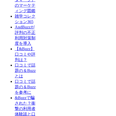
のマーケテ
ィング図鑑
雑学コレク
ション365
AndBuzzが
評判の不正
利用対策制
度を導入
【&Buzz】
口コミや評
判は？
口コミで話
題の＆Buzz
とは
口コミで話
題の＆Buzz
を参考に
&Buzzで騙
された？衝
撃の利用者
体験談と口