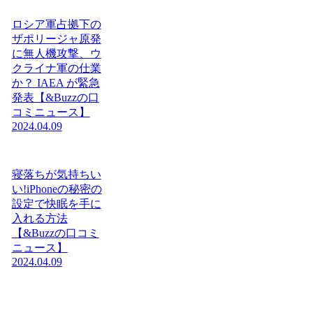
ロシア軍占拠下の
ザポリージャ原発
に無人機攻撃、ウ
クライナ軍の仕業
か？ IAEA が緊急
発表【&Buzzの口
コミニュース】
2024.04.09
寝落ちが気持ちい
い!iPhoneの秘密の
設定で快眠を手に
入れる方法
【&Buzzの口コミ
ニュース】
2024.04.09