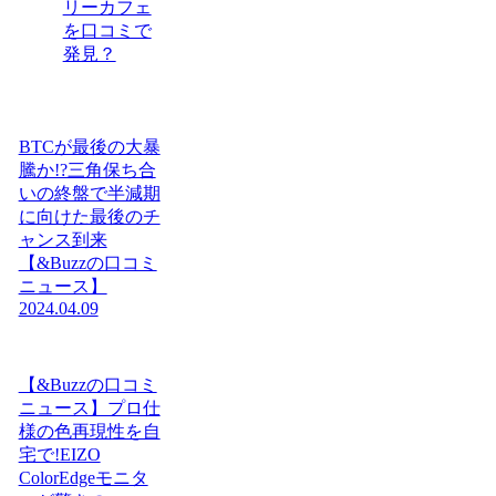
リーカフェ
を口コミで
発見？
BTCが最後の大暴
騰か!?三角保ち合
いの終盤で半減期
に向けた最後のチ
ャンス到来
【&Buzzの口コミ
ニュース】
2024.04.09
【&Buzzの口コミ
ニュース】プロ仕
様の色再現性を自
宅で!EIZO
ColorEdgeモニタ