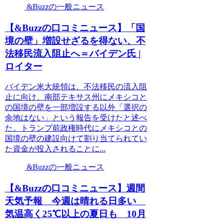
&Buzzの一般ニュース
【&Buzzの口コミニュース】「国
境の壁」増設せざるを得ない、不
法移民流入阻止へ＝バイデン氏 |
ロイター
バイデン米大統領は、不法移民の流入阻
止に向け、南部テキサス州にメキシコと
の国境の壁を一部増設する以外「選択の
余地はない」という報告を受けたと述べ
た。トランプ前政権時代にメキシコとの
国境の壁の建設向けて割り当てられてい
た資金が投入されることに...
&Buzzの一般ニュース
【&Buzzの口コミニュース】週間
天気予報 今週は晴れる日多い
気温高く25℃以上の夏日も 10月