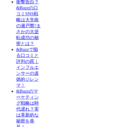
衝撃告白？
&Buzzの口
コミSNS戦
略は大失敗
の瀬戸際?ま
さかの大逆
転成功の秘
密とは？
&Buzzで陥
る口コミと
評判の罠｜
インフルエ
ンサーの道
徳的ジレン
マ！
&Buzzのマ
ーケティン
グ戦略は時
代遅れ？実
は革新的な
秘密を発
見！