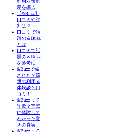
利用対策制
度を導入
【&Buzz】
口コミや評
判は？
口コミで話
題の＆Buzz
とは
口コミで話
題の＆Buzz
を参考に
&Buzzで騙
された？衝
撃の利用者
体験談と口
コミ！
&Buzzって
詐欺？実際
に体験して
わかった驚
きの真実！
&Buzzって