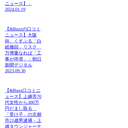
ニュース】」
2024.01.19
【&Buzzの口コミ
ニュース】大阪
IR、くすぶる「白
紙撤回」リスク
万博重なれば「工
事が停滞」：朝日
新聞デジタル
2023.09.30
【&Buzz口コミニ
ュース】上越市70
代女性から300万
円だまし取る
「受け子」の京都
市21歳男逮捕 – 上
越タウンジャーナ