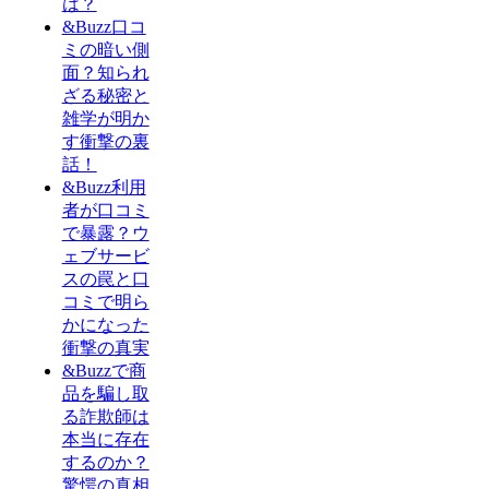
は？
&Buzz口コ
ミの暗い側
面？知られ
ざる秘密と
雑学が明か
す衝撃の裏
話！
&Buzz利用
者が口コミ
で暴露？ウ
ェブサービ
スの罠と口
コミで明ら
かになった
衝撃の真実
&Buzzで商
品を騙し取
る詐欺師は
本当に存在
するのか？
驚愕の真相