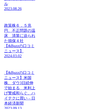
ル
2023.08.26
政策株６．５兆
円、不正問題の温
床 清算に迫られ
た損保４社
【&Buzzの口コミ
ニュース】
2024.03.02
【&Buzzの口コミ
ニュース】米国
株、ダウ3日続伸
で始まる 米利上
げ警戒和らぐ、ハ
イテクに買い – 日
本経済新聞
2023.09.13