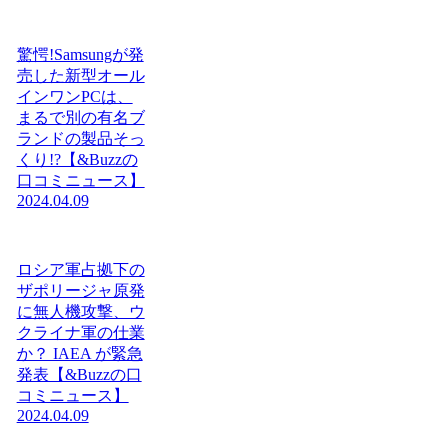
驚愕!Samsungが発
売した新型オール
インワンPCは、
まるで別の有名ブ
ランドの製品そっ
くり!?【&Buzzの
口コミニュース】
2024.04.09
ロシア軍占拠下の
ザポリージャ原発
に無人機攻撃、ウ
クライナ軍の仕業
か？ IAEA が緊急
発表【&Buzzの口
コミニュース】
2024.04.09