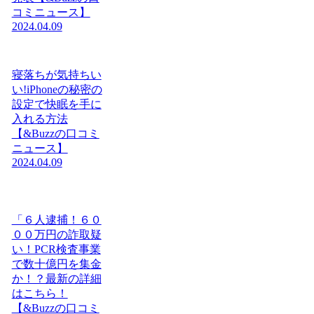
コミニュース】
2024.04.09
寝落ちが気持ちい
い!iPhoneの秘密の
設定で快眠を手に
入れる方法
【&Buzzの口コミ
ニュース】
2024.04.09
「６人逮捕！６０
００万円の詐取疑
い！PCR検査事業
で数十億円を集金
か！？最新の詳細
はこちら！
【&Buzzの口コミ