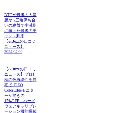
BTCが最後の大暴
騰か!?三角保ち合
いの終盤で半減期
に向けた最後のチ
ャンス到来
【&Buzzの口コミ
ニュース】
2024.04.09
【&Buzzの口コミ
ニュース】プロ仕
様の色再現性を自
宅で!EIZO
ColorEdgeモニタ
ーが驚きの
17%OFF、ハード
ウェアキャリブレ
ーション機能搭載