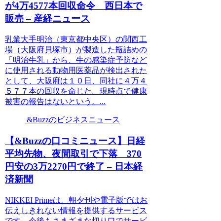
が4万4577本回収命令 西日本で
販売 – 産経ニュース
乳業大手明治（東京都中央区）の関西工
場（大阪府貝塚市）が製造した瓶詰めの
「明治牛乳」から、牛の感染症予防など
に使用される動物用医薬品が検出された
として、大阪府は１０日、同社に４万４
５７７本の回収を命じた。現時点で健康
被害の報告はないという。...
&Buzzのビジネスニュース
【&Buzzの口コミニュース】日経
平均先物、夜間取引で下落 370
円安の3万2270円で終了 – 日本経
済新聞
NIKKEI Primeは、朝夕刊や電子版ではお
伝えしきれない情報を提供するサービス
です。今後もさまざまな切り口でサービ