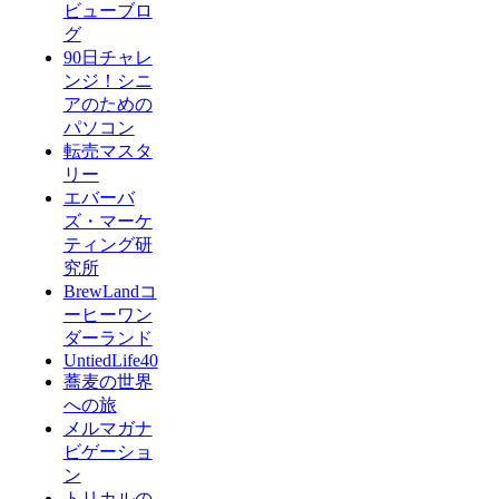
ビューブロ
グ
90日チャレ
ンジ！シニ
アのための
パソコン
転売マスタ
リー
エバーバ
ズ・マーケ
ティング研
究所
BrewLandコ
ーヒーワン
ダーランド
UntiedLife40
蕎麦の世界
への旅
メルマガナ
ビゲーショ
ン
トリカルの