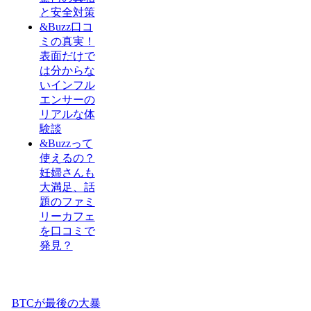
と安全対策
&Buzz口コ
ミの真実！
表面だけで
は分からな
いインフル
エンサーの
リアルな体
験談
&Buzzって
使えるの？
妊婦さんも
大満足、話
題のファミ
リーカフェ
を口コミで
発見？
BTCが最後の大暴