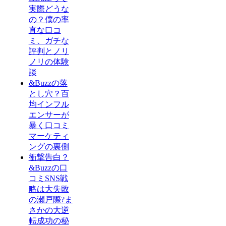
実際どうな
の？僕の率
直な口コ
ミ、ガチな
評判とノリ
ノリの体験
談
&Buzzの落
とし穴？百
均インフル
エンサーが
暴く口コミ
マーケティ
ングの裏側
衝撃告白？
&Buzzの口
コミSNS戦
略は大失敗
の瀬戸際?ま
さかの大逆
転成功の秘