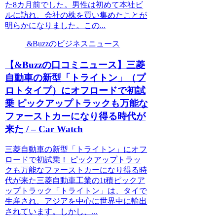
た8カ月前でした。男性は初めて本社ビ
ルに訪れ、会社の株を買い集めたことが
明らかになりました。この...
&Buzzのビジネスニュース
【&Buzzの口コミニュース】三菱
自動車の新型「トライトン」（プ
ロトタイプ）にオフロードで初試
乗 ピックアップトラックも万能な
ファーストカーになり得る時代が
来た / – Car Watch
三菱自動車の新型「トライトン」にオフ
ロードで初試乗！ ピックアップトラッ
クも万能なファーストカーになり得る時
代が来た三菱自動車工業の1t積ピックア
ップトラック「トライトン」は、タイで
生産され、アジアを中心に世界中に輸出
されています。しかし、...