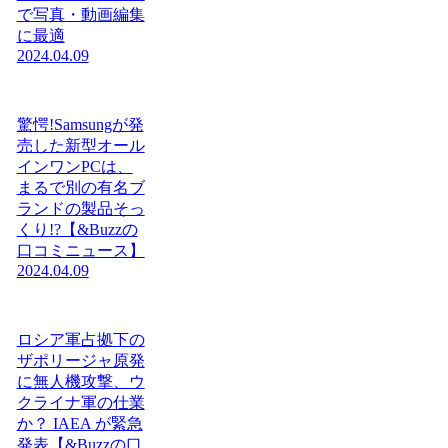
で写真・動画編集
に最適
2024.04.09
驚愕!Samsungが発
売した新型オール
インワンPCは、
まるで別の有名ブ
ランドの製品そっ
くり!?【&Buzzの
口コミニュース】
2024.04.09
ロシア軍占拠下の
ザポリージャ原発
に無人機攻撃、ウ
クライナ軍の仕業
か？ IAEA が緊急
発表【&Buzzの口