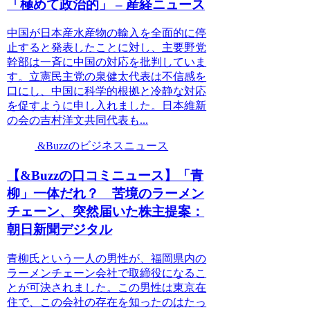
「極めて政治的」 – 産経ニュース
中国が日本産水産物の輸入を全面的に停
止すると発表したことに対し、主要野党
幹部は一斉に中国の対応を批判していま
す。立憲民主党の泉健太代表は不信感を
口にし、中国に科学的根拠と冷静な対応
を促すように申し入れました。日本維新
の会の吉村洋文共同代表も...
&Buzzのビジネスニュース
【&Buzzの口コミニュース】「青
柳」一体だれ？ 苦境のラーメン
チェーン、突然届いた株主提案：
朝日新聞デジタル
青柳氏という一人の男性が、福岡県内の
ラーメンチェーン会社で取締役になるこ
とが可決されました。この男性は東京在
住で、この会社の存在を知ったのはたっ