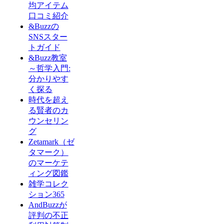
均アイテム
口コミ紹介
&Buzzの
SNSスター
トガイド
&Buzz教室
～哲学入門:
分かりやす
く探る
時代を超え
る賢者のカ
ウンセリン
グ
Zetamark（ゼ
タマーク）
のマーケテ
ィング図鑑
雑学コレク
ション365
AndBuzzが
評判の不正