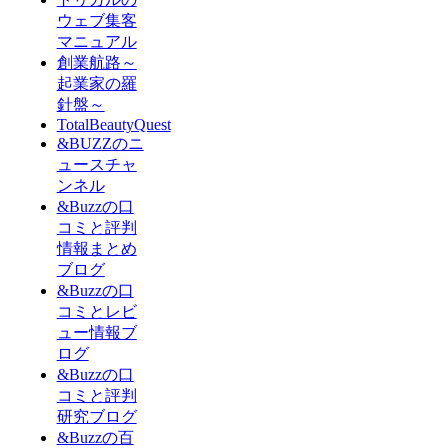
ウェブ集客
マニュアル
創業航路～
起業家の羅
針盤～
TotalBeautyQuest
&BUZZのニ
ュースチャ
ンネル
&Buzzの口
コミと評判
情報まとめ
ブログ
&Buzzの口
コミとレビ
ュー情報ブ
ログ
&Buzzの口
コミと評判
研究ブログ
&Buzzの百