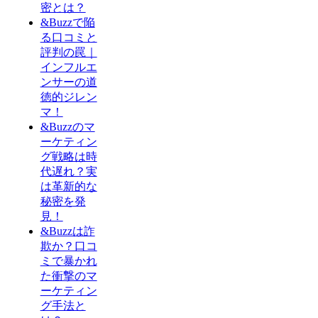
密とは？
&Buzzで陥
る口コミと
評判の罠｜
インフルエ
ンサーの道
徳的ジレン
マ！
&Buzzのマ
ーケティン
グ戦略は時
代遅れ？実
は革新的な
秘密を発
見！
&Buzzは詐
欺か？口コ
ミで暴かれ
た衝撃のマ
ーケティン
グ手法と