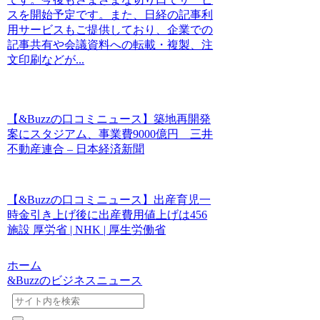
スを開始予定です。また、日経の記事利
用サービスもご提供しており、企業での
記事共有や会議資料への転載・複製、注
文印刷などが...
【&Buzzの口コミニュース】築地再開発
案にスタジアム、事業費9000億円 三井
不動産連合 – 日本経済新聞
【&Buzzの口コミニュース】出産育児一
時金引き上げ後に出産費用値上げは456
施設 厚労省 | NHK | 厚生労働省
ホーム
&Buzzのビジネスニュース