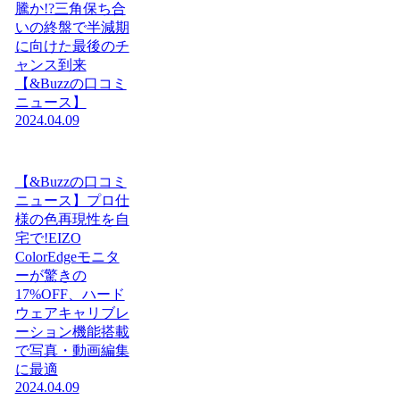
騰か!?三角保ち合
いの終盤で半減期
に向けた最後のチ
ャンス到来
【&Buzzの口コミ
ニュース】
2024.04.09
【&Buzzの口コミ
ニュース】プロ仕
様の色再現性を自
宅で!EIZO
ColorEdgeモニタ
ーが驚きの
17%OFF、ハード
ウェアキャリブレ
ーション機能搭載
で写真・動画編集
に最適
2024.04.09