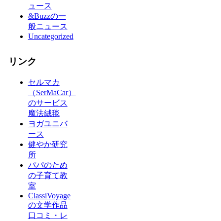
ュース
&Buzzの一
般ニュース
Uncategorized
リンク
セルマカ
（SerMaCar）
のサービス
魔法絨毯
ヨガユニバ
ース
健やか研究
所
パパのため
の子育て教
室
ClassiVoyage
の文学作品
口コミ・レ