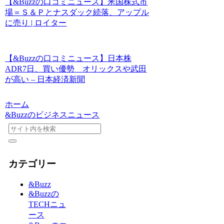
【&Buzzの口コミニュース】米国株式市
場＝Ｓ＆Ｐとナスダック続落、アップル
に売り | ロイター
【&Buzzの口コミニュース】日本株
ADR7日、買い優勢 オリックスや武田
が高い – 日本経済新聞
ホーム
&Buzzのビジネスニュース
カテゴリー
&Buzz
&Buzzの
TECHニュ
ース