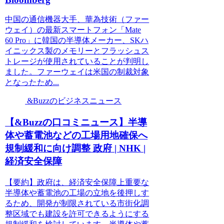
中国の通信機器大手、華為技術（ファー
ウェイ）の最新スマートフォン「Mate
60 Pro」に韓国の半導体メーカー、SKハ
イニックス製のメモリーとフラッシュス
トレージが使用されていることが判明し
ました。ファーウェイは米国の制裁対象
となったため...
&Buzzのビジネスニュース
【&Buzzの口コミニュース】半導
体や蓄電池などの工場用地確保へ
規制緩和に向け調整 政府 | NHK |
経済安全保障
【要約】政府は、経済安全保障上重要な
半導体や蓄電池の工場の立地を後押しす
るため、開発が制限されている市街化調
整区域でも建設を許可できるようにする