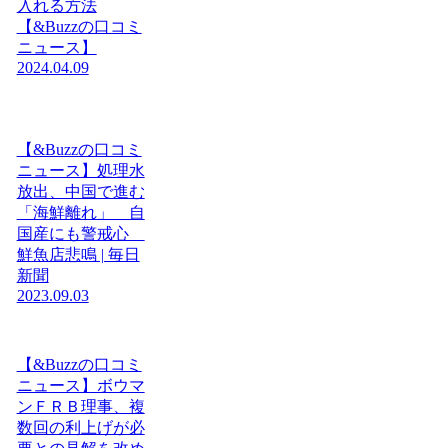
入れる方法
【&Buzzの口コミ
ニュース】
2024.04.09
【&Buzzの口コミ
ニュース】処理水
放出、中国で進む
「海鮮離れ」 自
国産にも警戒心
鮮魚店悲鳴 | 毎日
新聞
2023.09.03
【&Buzzの口コミ
ニュース】ボウマ
ンＦＲＢ理事、複
数回の利上げが必