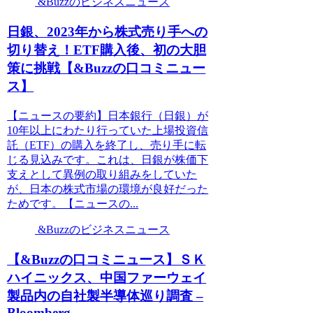
&Buzzのビジネスニュース
日銀、2023年から株式売り手への
切り替え！ETF購入後、初の大胆
策に挑戦【&Buzzの口コミニュー
ス】
【ニュースの要約】日本銀行（日銀）が
10年以上にわたり行っていた上場投資信
託（ETF）の購入を終了し、売り手に転
じる見込みです。これは、日銀が株価下
支えとして異例の取り組みをしていた
が、日本の株式市場の環境が良好だった
ためです。【ニュースの...
&Buzzのビジネスニュース
【&Buzzの口コミニュース】ＳＫ
ハイニックス、中国ファーウェイ
製品内の自社製半導体巡り調査 –
Bloomberg