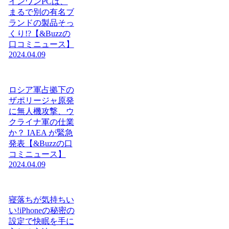
インワンPCは、
まるで別の有名ブ
ランドの製品そっ
くり!?【&Buzzの
口コミニュース】
2024.04.09
ロシア軍占拠下の
ザポリージャ原発
に無人機攻撃、ウ
クライナ軍の仕業
か？ IAEA が緊急
発表【&Buzzの口
コミニュース】
2024.04.09
寝落ちが気持ちい
い!iPhoneの秘密の
設定で快眠を手に