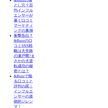
&Buzzの落
とし穴？百
均インフル
エンサーが
暴く口コミ
マーケティ
ングの裏側
衝撃告白？
&Buzzの口
コミSNS戦
略は大失敗
の瀬戸際?ま
さかの大逆
転成功の秘
密とは？
&Buzzで陥
る口コミと
評判の罠｜
インフルエ
ンサーの道
徳的ジレン
マ！