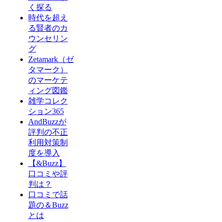
く探る
時代を超え
る賢者のカ
ウンセリン
グ
Zetamark（ゼ
タマーク）
のマーケテ
ィング図鑑
雑学コレク
ション365
AndBuzzが
評判の不正
利用対策制
度を導入
【&Buzz】
口コミや評
判は？
口コミで話
題の＆Buzz
とは