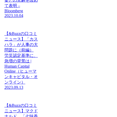
要との見解を改め
て表明 –
Bloomberg
2023.10.04
【&Buzzの口コミ
ニュース】「カス
ハラ」が人事の大
問題に（前編）
労災認定基準に、
急増の背景は |
Human Capital
Online（ヒューマ
ンキャピタル・オ
ンライン）
2023.09.13
【&Buzzの口コミ
ニュース】マクド
ナルド、「七味香