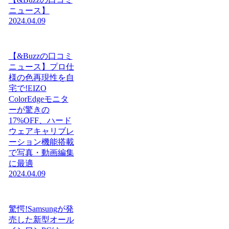
ニュース】
2024.04.09
【&Buzzの口コミ
ニュース】プロ仕
様の色再現性を自
宅で!EIZO
ColorEdgeモニタ
ーが驚きの
17%OFF、ハード
ウェアキャリブレ
ーション機能搭載
で写真・動画編集
に最適
2024.04.09
驚愕!Samsungが発
売した新型オール