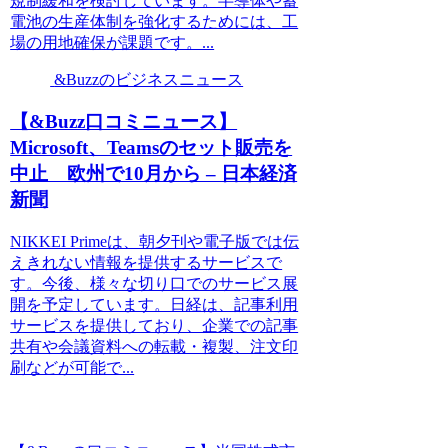
規制緩和を検討しています。半導体や蓄
電池の生産体制を強化するためには、工
場の用地確保が課題です。...
&Buzzのビジネスニュース
【&Buzz口コミニュース】
Microsoft、Teamsのセット販売を
中止 欧州で10月から – 日本経済
新聞
NIKKEI Primeは、朝夕刊や電子版では伝
えきれない情報を提供するサービスで
す。今後、様々な切り口でのサービス展
開を予定しています。日経は、記事利用
サービスを提供しており、企業での記事
共有や会議資料への転載・複製、注文印
刷などが可能で...