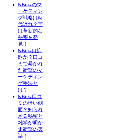
&Buzzのマ
ーケティン
グ戦略は時
代遅れ？実
は革新的な
秘密を発
見！
&Buzzは詐
欺か？口コ
ミで暴かれ
た衝撃のマ
ーケティン
グ手法と
は？
&Buzz口コ
ミの暗い側
面？知られ
ざる秘密と
雑学が明か
す衝撃の裏
話！