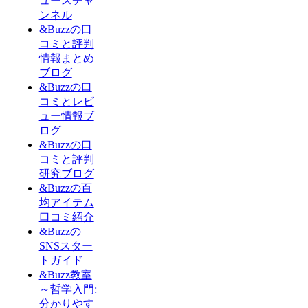
ュースチャ
ンネル
&Buzzの口
コミと評判
情報まとめ
ブログ
&Buzzの口
コミとレビ
ュー情報ブ
ログ
&Buzzの口
コミと評判
研究ブログ
&Buzzの百
均アイテム
口コミ紹介
&Buzzの
SNSスター
トガイド
&Buzz教室
～哲学入門:
分かりやす