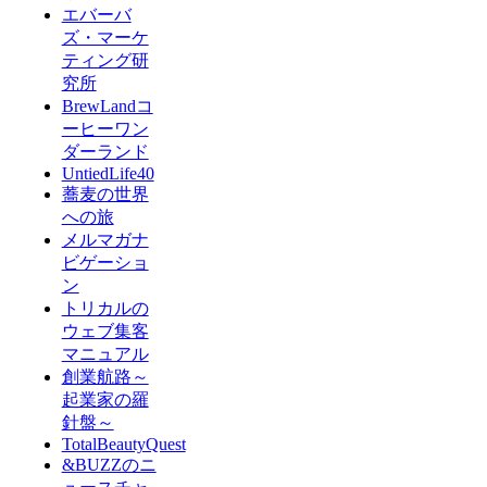
エバーバ
ズ・マーケ
ティング研
究所
BrewLandコ
ーヒーワン
ダーランド
UntiedLife40
蕎麦の世界
への旅
メルマガナ
ビゲーショ
ン
トリカルの
ウェブ集客
マニュアル
創業航路～
起業家の羅
針盤～
TotalBeautyQuest
&BUZZのニ