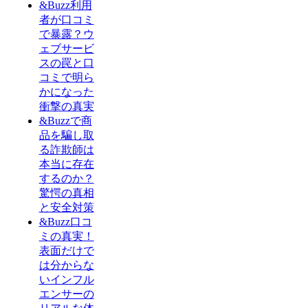
&Buzz利用
者が口コミ
で暴露？ウ
ェブサービ
スの罠と口
コミで明ら
かになった
衝撃の真実
&Buzzで商
品を騙し取
る詐欺師は
本当に存在
するのか？
驚愕の真相
と安全対策
&Buzz口コ
ミの真実！
表面だけで
は分からな
いインフル
エンサーの