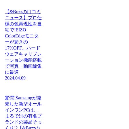
【&Buzzの口コミ
ニュース】プロ仕
様の色再現性を自
宅で!EIZO
ColorEdgeモニタ
ーが驚きの
17%OFF、ハード
ウェアキャリブレ
ーション機能搭載
で写真・動画編集
に最適
2024.04.09
驚愕!Samsungが発
売した新型オール
インワンPCは、
まるで別の有名ブ
ランドの製品そっ
くり!?【&Buzzの