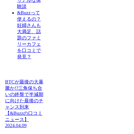
リアルな体
験談
&Buzzって
使えるの？
妊婦さんも
大満足、話
題のファミ
リーカフェ
を口コミで
発見？
BTCが最後の大暴
騰か!?三角保ち合
いの終盤で半減期
に向けた最後のチ
ャンス到来
【&Buzzの口コミ
ニュース】
2024.04.09