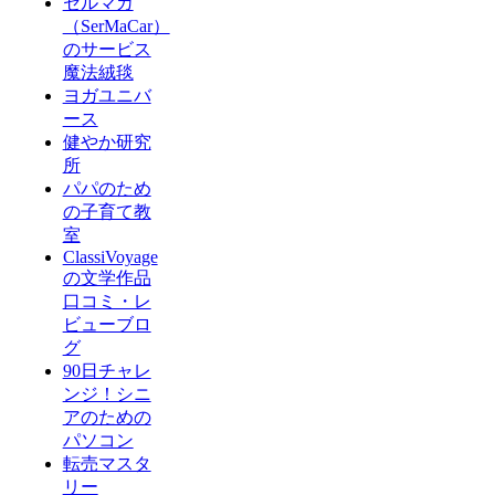
セルマカ
（SerMaCar）
のサービス
魔法絨毯
ヨガユニバ
ース
健やか研究
所
パパのため
の子育て教
室
ClassiVoyage
の文学作品
口コミ・レ
ビューブロ
グ
90日チャレ
ンジ！シニ
アのための
パソコン
転売マスタ
リー