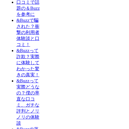
口コミで話
題の＆Buzz
を参考に
&Buzzで騙
された？衝
撃の利用者
体験談と口
コミ！
&Buzzって
詐欺？実際
に体験して
わかった驚
きの真実！
&Buzzって
実際どうな
の？僕の率
直な口コ
ミ、ガチな
評判とノリ
ノリの体験
談