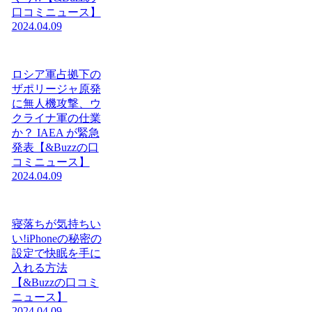
口コミニュース】
2024.04.09
ロシア軍占拠下の
ザポリージャ原発
に無人機攻撃、ウ
クライナ軍の仕業
か？ IAEA が緊急
発表【&Buzzの口
コミニュース】
2024.04.09
寝落ちが気持ちい
い!iPhoneの秘密の
設定で快眠を手に
入れる方法
【&Buzzの口コミ
ニュース】
2024.04.09