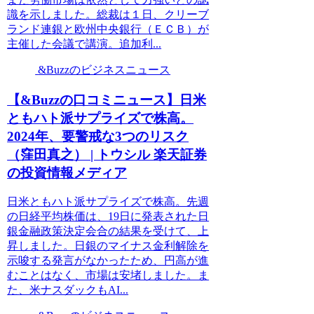
識を示しました。総裁は１日、クリーブ
ランド連銀と欧州中央銀行（ＥＣＢ）が
主催した会議で講演。追加利...
&Buzzのビジネスニュース
【&Buzzの口コミニュース】日米
ともハト派サプライズで株高。
2024年、要警戒な3つのリスク
（窪田真之） | トウシル 楽天証券
の投資情報メディア
日米ともハト派サプライズで株高。先週
の日経平均株価は、19日に発表された日
銀金融政策決定会合の結果を受けて、上
昇しました。日銀のマイナス金利解除を
示唆する発言がなかったため、円高が進
むことはなく、市場は安堵しました。ま
た、米ナスダックもAI...