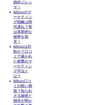
徳的ジレン
マ！
&Buzzのマ
ーケティン
グ戦略は時
代遅れ？実
は革新的な
秘密を発
見！
&Buzzは詐
欺か？口コ
ミで暴かれ
た衝撃のマ
ーケティン
グ手法と
は？
&Buzz口コ
ミの暗い側
面？知られ
ざる秘密と
雑学が明か