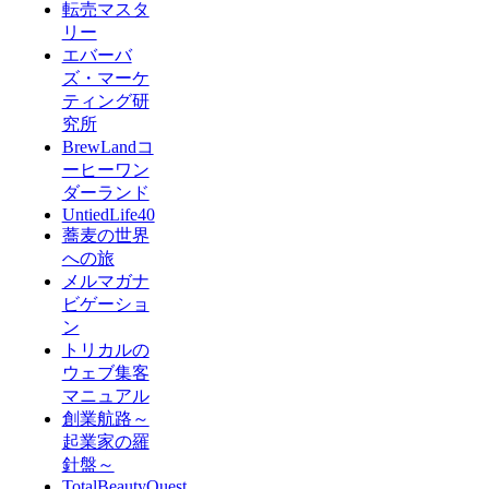
転売マスタ
リー
エバーバ
ズ・マーケ
ティング研
究所
BrewLandコ
ーヒーワン
ダーランド
UntiedLife40
蕎麦の世界
への旅
メルマガナ
ビゲーショ
ン
トリカルの
ウェブ集客
マニュアル
創業航路～
起業家の羅
針盤～
TotalBeautyQuest