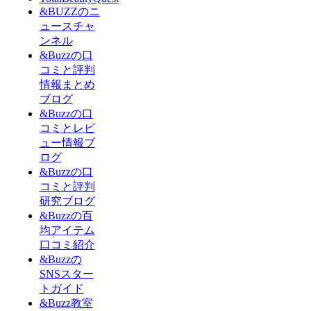
&BUZZのニ
ュースチャ
ンネル
&Buzzの口
コミと評判
情報まとめ
ブログ
&Buzzの口
コミとレビ
ュー情報ブ
ログ
&Buzzの口
コミと評判
研究ブログ
&Buzzの百
均アイテム
口コミ紹介
&Buzzの
SNSスター
トガイド
&Buzz教室