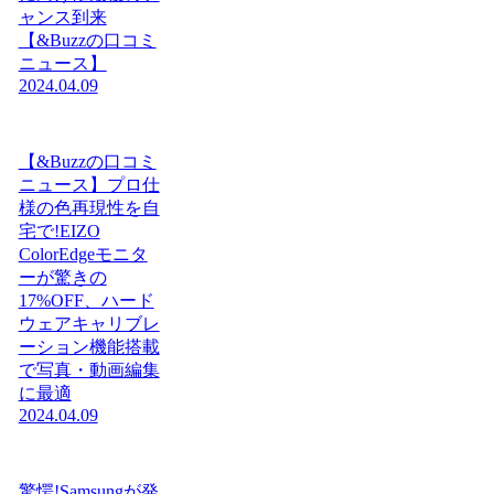
ャンス到来
【&Buzzの口コミ
ニュース】
2024.04.09
【&Buzzの口コミ
ニュース】プロ仕
様の色再現性を自
宅で!EIZO
ColorEdgeモニタ
ーが驚きの
17%OFF、ハード
ウェアキャリブレ
ーション機能搭載
で写真・動画編集
に最適
2024.04.09
驚愕!Samsungが発