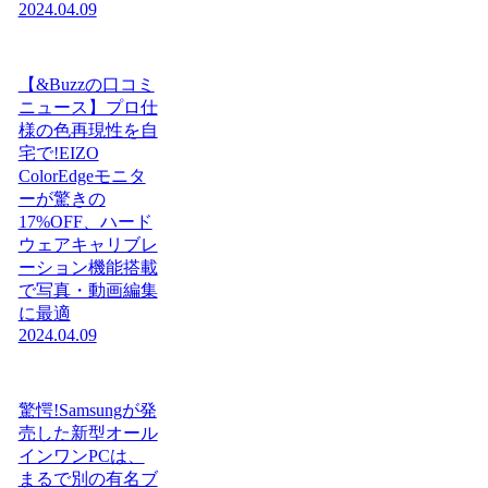
2024.04.09
【&Buzzの口コミ
ニュース】プロ仕
様の色再現性を自
宅で!EIZO
ColorEdgeモニタ
ーが驚きの
17%OFF、ハード
ウェアキャリブレ
ーション機能搭載
で写真・動画編集
に最適
2024.04.09
驚愕!Samsungが発
売した新型オール
インワンPCは、
まるで別の有名ブ