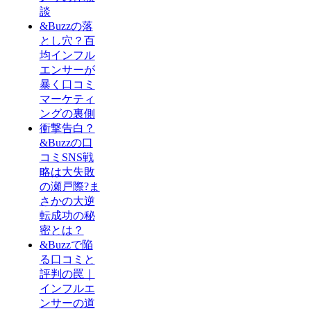
談
&Buzzの落
とし穴？百
均インフル
エンサーが
暴く口コミ
マーケティ
ングの裏側
衝撃告白？
&Buzzの口
コミSNS戦
略は大失敗
の瀬戸際?ま
さかの大逆
転成功の秘
密とは？
&Buzzで陥
る口コミと
評判の罠｜
インフルエ
ンサーの道