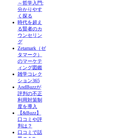
～哲学入門:
分かりやす
く探る
時代を超え
る賢者のカ
ウンセリン
グ
Zetamark（ゼ
タマーク）
のマーケテ
ィング図鑑
雑学コレク
ション365
AndBuzzが
評判の不正
利用対策制
度を導入
【&Buzz】
口コミや評
判は？
口コミで話