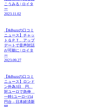
こうみる | ロイタ
ー
2023.11.02
【&Buzzの口コミ
ニュース】チャッ
トＧＰＴ、アップ
デートで音声対話
が可能に | ロイタ
ー
2023.09.27
【&Buzzの口コミ
ニュース】ロンド
ン外為3日 円、
対ユーロで急伸
一時1ユーロ=154
円台 – 日本経済新
聞