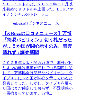
９０．１６ドルと、２０２２年１１月以
来初めて９０ドルを上回った。BOKファ
イナンシャルのトレーデ...
&Buzzのビジネスニュース
【&Buzzの口コミニュース】万博
「簡易パビリオン」切り札だった
が…５か国が関心示すのみ、暗雲
晴れず : 読売新聞
２０２５年大阪・関西万博で、海外パビ
リオンの建設準備が遅れている問題に関
して、万博協会は簡易なパビリオン「タ
イプＸ」に５か国が関心を示していると
発表しました。しかし、タイプＸを選ん
だ国はまだ確定しておらず、不透明感が
一層強まっています。万博...