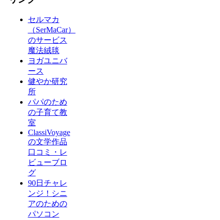
セルマカ
（SerMaCar）
のサービス
魔法絨毯
ヨガユニバ
ース
健やか研究
所
パパのため
の子育て教
室
ClassiVoyage
の文学作品
口コミ・レ
ビューブロ
グ
90日チャレ
ンジ！シニ
アのための
パソコン