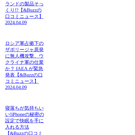
ランドの製品そっ
くり!?【&Buzzの
口コミニュース】
2024.04.09
ロシア軍占拠下の
ザポリージャ原発
に無人機攻撃、ウ
クライナ軍の仕業
か？ IAEA が緊急
発表【&Buzzの口
コミニュース】
2024.04.09
寝落ちが気持ちい
い!iPhoneの秘密の
設定で快眠を手に
入れる方法
【&Buzzの口コミ