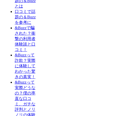
題の＆Buzz
とは
口コミで話
題の＆Buzz
を参考に
&Buzzで騙
された？衝
撃の利用者
体験談と口
コミ！
&Buzzって
詐欺？実際
に体験して
わかった驚
きの真実！
&Buzzって
実際どうな
の？僕の率
直な口コ
ミ、ガチな
評判とノリ
ノリの体験