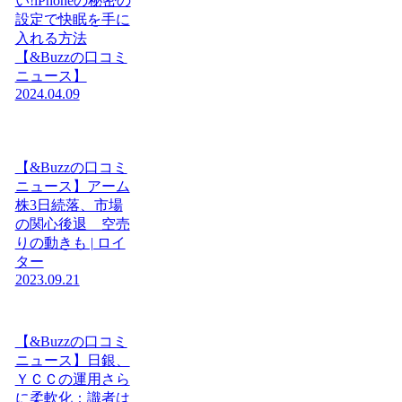
い!iPhoneの秘密の
設定で快眠を手に
入れる方法
【&Buzzの口コミ
ニュース】
2024.04.09
【&Buzzの口コミ
ニュース】アーム
株3日続落、市場
の関心後退 空売
りの動きも | ロイ
ター
2023.09.21
【&Buzzの口コミ
ニュース】日銀、
ＹＣＣの運用さら
に柔軟化：識者は