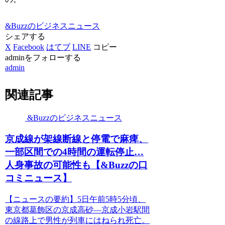
&Buzzのビジネスニュース
シェアする
X
Facebook
はてブ
LINE
コピー
adminをフォローする
admin
関連記事
&Buzzのビジネスニュース
京成線が架線断線と停電で麻痺、
一部区間での4時間の運転停止…
人身事故の可能性も【&Buzzの口
コミニュース】
【ニュースの要約】5日午前5時5分頃、
東京都葛飾区の京成高砂―京成小岩駅間
の線路上で男性が列車にはねられ死亡。