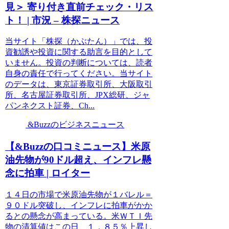
見＞ 寄り付き直前チェック・リス
ト！ | 市況 – 株探ニュース
当サイト「株探（かぶたん）」では、投
資勧誘や投資に関する助言を目的として
いません。投資の判断については、読者
自身の責任で行ってください。当サイト
のデータは、東京証券取引所、大阪取引
所、名古屋証券取引所、JPX総研、ジャ
パンネクスト証券、Ch...
&Buzzのビジネスニュース
【&Buzzの口コミニュース】米原
油先物が90ドル超え、インフレ懸
念に拍車 | ロイター
１４日の市場で米原油先物が１バレル＝
９０ドル突破し、インフレに拍車がかか
るとの懸念が高まっている。米ＷＴＩ先
物の清算値はこの日、１．８５％上昇し