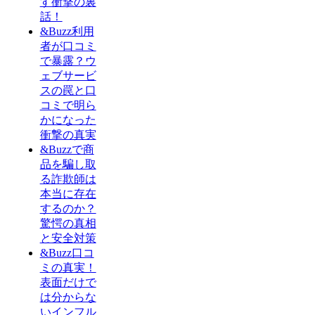
す衝撃の裏
話！
&Buzz利用
者が口コミ
で暴露？ウ
ェブサービ
スの罠と口
コミで明ら
かになった
衝撃の真実
&Buzzで商
品を騙し取
る詐欺師は
本当に存在
するのか？
驚愕の真相
と安全対策
&Buzz口コ
ミの真実！
表面だけで
は分からな
いインフル