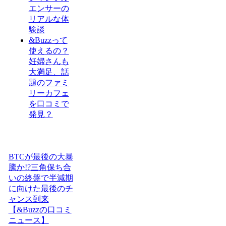
エンサーの
リアルな体
験談
&Buzzって
使えるの？
妊婦さんも
大満足、話
題のファミ
リーカフェ
を口コミで
発見？
BTCが最後の大暴
騰か!?三角保ち合
いの終盤で半減期
に向けた最後のチ
ャンス到来
【&Buzzの口コミ
ニュース】