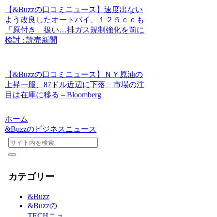
【&Buzzの口コミニュース】速度出ない
よう改良したオートバイ、１２５ｃｃも
「原付き」扱い…排ガス規制強化を前に
検討 : 読売新聞
【&Buzzの口コミニュース】ＮＹ原油の
上昇一服、87ドル近辺に下落－市場の注
目は在庫に移る – Bloomberg
ホーム
&Buzzのビジネスニュース
カテゴリー
&Buzz
&Buzzの
TECHニュ