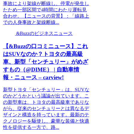
事故により架線が断線し、停電が発生し
たため一部区間で4時間にわたり運転見
合わせ。【ニュースの背景】：「線路上
での人身事故と架線断線...
&Buzzのビジネスニュース
【&Buzzの口コミニュース】これ
はSUVなのか？トヨタの最高級
車、新型「センチュリー」がめざ
すもの（@DIME） | 自動車情
報・ニュース – carview!
新型トヨタ「センチュリー」は、SUVな
のかどうかという議論が出ています。こ
の新型車は、トヨタの最高級車でありな
がら、従来のセンチュリーとは異なるデ
ザインと構造を持っています。最新のテ
クノロジーを駆使し、豪華な装備と快適
性を提供する一方で、路...