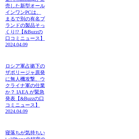
売した新型オール
インワンPCは、
まるで別の有名ブ
ランドの製品そっ
くり!?【&Buzzの
口コミニュース】
2024.04.09
ロシア軍占拠下の
ザポリージャ原発
に無人機攻撃、ウ
クライナ軍の仕業
か？ IAEA が緊急
発表【&Buzzの口
コミニュース】
2024.04.09
寝落ちが気持ちい