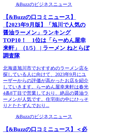
&Buzzのビジネスニュース
【&Buzzの口コミニュース】
【2023年9月版】「旭川で人気の
醤油ラーメン」ランキング
TOP10！ 1位は「らーめん屋幸
来軒」（1/5） | ラーメン ねとらぼ
調査隊
北海道旭川市でおすすめのラーメン店を
探している人に向けて、2023年9月にユ
ーザーからの評価が高かったお店を紹介
していきます。らーめん屋幸来軒は春光
4条8丁目で営業しており、絶品の醤油ラ
ーメンが人気です。住宅街の中にひっそ
りとたたずんでおり...
&Buzzのビジネスニュース
【&Buzzの口コミニュース】＜必