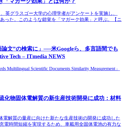
べき「マガーク効果」とは何か？
て、英グラスゴー大学の心理学者がアンケートを実施し、
であった。このような錯覚を「マガーク効果」と呼ぶ。【ニ
論文”の検索に」──米Googleら、多言語間でも
ch – ITmedia NEWS
ilingual Scientific Documents Similarity Measurement」
け硫化物固体電解質の新生産技術開発に成功：材料
物固体電解質の量産に向けた新たな生産技術の開発に成功した
や充電時間短縮を実現するため、車載用全固体電池の有力な