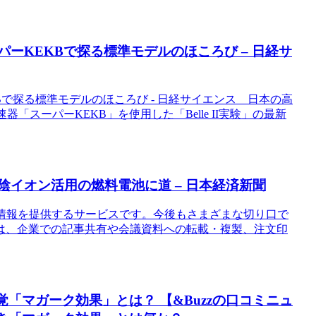
パーKEKBで探る標準モデルのほころび – 日経サ
Bで探る標準モデルのほころび - 日経サイエンス 日本の高
スーパーKEKB」を使用した「Belle II実験」の最新
陰イオン活用の燃料電池に道 – 日本経済新聞
れない情報を提供するサービスです。今後もさまざまな切り口で
は、企業での記事共有や会議資料への転載・複製、注文印
「マガーク効果」とは？ 【&Buzzの口コミニュ