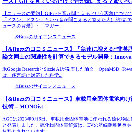
ース】GIFを見ているだけで音が聞こえる？驚く
【ニュースの要約】GIFから音が聞こえるという現象につい
「ドスン、ドスン」という音が聞こえると答えた人は約7割
ュースの背景】：「マガー...
&Buzzのサイエンスニュース
【&Buzzの口コミニュース】「急速に増える“非英語
論文同士の関連性を計算できるモデル開発：Innovative Te
米Google ResearchとSizzle AIが発表した論文「OpenMSD: Towards Mult
は、多言語に対応した科学...
&Buzzのサイエンスニュース
【&Buzzの口コミニュース】車載用全固体電池向
技術 – MONOist
AGCは2023年9月6日、車載用全固体電池に使われる硫化
と発表しました。硫化物固体電解質は、EVの航続距離延長
材料とされています...