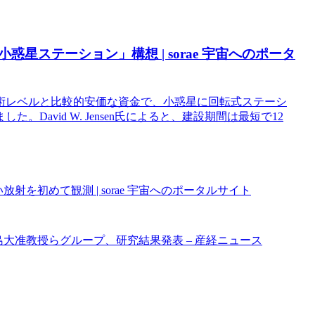
惑星ステーション」構想 | sorae 宇宙へのポータ
術レベルと比較的安価な資金で、小惑星に回転式ステーシ
avid W. Jensen氏によると、建設期間は最短で12
を初めて観測 | sorae 宇宙へのポータルサイト
島大准教授らグループ、研究結果発表 – 産経ニュース