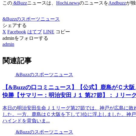
この
&Buzz
ニュースは、
Hochi.news
のニュースを
Andbuzz
が独
&Buzzのスポーツニュース
シェアする
X
Facebook
はてブ
LINE
コピー
adminをフォローする
admin
関連記事
&Buzzのスポーツニュース
【&Buzzの口コミニュース】【公式】鹿島がＣ大
快勝【サマリー：明治安田Ｊ１ 第27節】：Ｊリーグ公式
本日の明治安田生命Ｊ１リーグ第27節では、神戸が広島に敗
した。一方、鹿島はＣ大阪を下して3位に浮上しました。神戸
ハインドを背負いま...
&Buzzのスポーツニュース