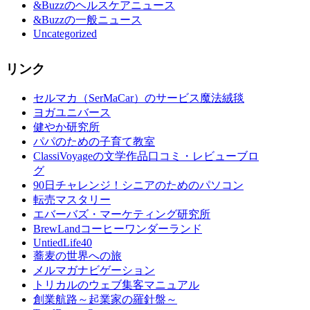
&Buzzのヘルスケアニュース
&Buzzの一般ニュース
Uncategorized
リンク
セルマカ（SerMaCar）のサービス魔法絨毯
ヨガユニバース
健やか研究所
パパのための子育て教室
ClassiVoyageの文学作品口コミ・レビューブロ
グ
90日チャレンジ！シニアのためのパソコン
転売マスタリー
エバーバズ・マーケティング研究所
BrewLandコーヒーワンダーランド
UntiedLife40
蕎麦の世界への旅
メルマガナビゲーション
トリカルのウェブ集客マニュアル
創業航路～起業家の羅針盤～