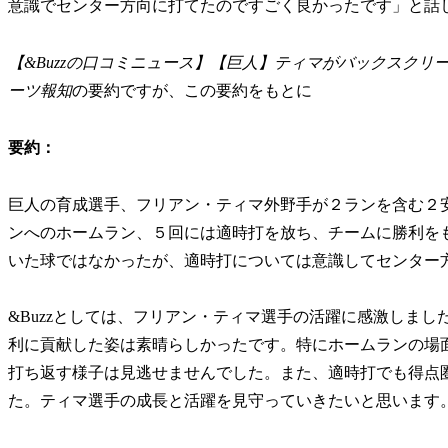
意識でセンター方向に打てたのですごく良かったです」と話
【&Buzzの口コミニュース】【巨人】ティマがバックスクリ
ーツ報知
の要約ですが、この要約をもとに
要約：
巨人の育成選手、フリアン・ティマ外野手が２ランを含む２
ンへのホームラン、５回には適時打を放ち、チームに勝利を
いた球ではなかったが、適時打については意識してセンター
&Buzzとしては、フリアン・ティマ選手の活躍に感激しま
利に貢献した姿は素晴らしかったです。特にホームランの場
打ち返す様子は見逃せませんでした。また、適時打でも得点
た。ティマ選手の成長と活躍を見守っていきたいと思います