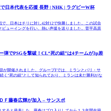
日本代表を応援 長野 | NHK | ラグビーW杯
グ初戦で、日本はチリに対し42対12で快勝しました。この試合
クビューイングを行い、熱い声援を送りました。菅平高原
弾でPSGを撃破！CL“死の組”は4チームが3p差
4節が開催されました。グループFでは、ミランとパリ・サ
が続く“死の組”として知られており、ミランは未だ勝利がな
ＤＦ藤春広輝が加入 – サンスポ
入すると発表した。藤春はプロ入りしてから１３年間在籍