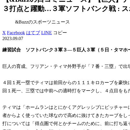
３打点と躍動…３軍ソフトバンク戦 : 
&Buzzのスポーツニュース
X
Facebook
はてブ
LINE
コピー
2023.09.07
練習試合 ソフトバンク３軍３―５巨人３軍（５日・タマホ
巨人の育成、フリアン・ティマ外野手が「７番・三塁」で出
４回１死一塁でティマは前田からの１１１キロカーブを豪快
回１死一、三塁では中前への適時打をマークし、４点目をも
ティマは「ホームランはとにかくアグレッシブにピッチャー
者からよく使っていた球なので高めに抜けてきたカーブをし
打については「得点圏で何とかチームのために、前に打ち返