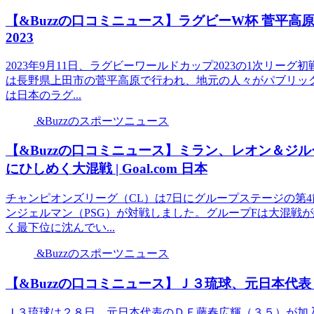
【&Buzzの口コミニュース】ラグビーW杯 菅平高原で
2023
2023年9月11日、ラグビーワールドカップ2023の1次リー
は長野県上田市の菅平高原で行われ、地元の人々がパブリッ
は日本のラグ...
&Buzzのスポーツニュース
【&Buzzの口コミニュース】ミラン、レオン＆ジルー
にひしめく大混戦 | Goal.com 日本
チャンピオンズリーグ（CL）は7日にグループステージの第
ンジェルマン（PSG）が対戦しました。グループFは大混戦
く最下位に沈んでい...
&Buzzのスポーツニュース
【&Buzzの口コミニュース】Ｊ３琉球、元日本代表
Ｊ３琉球は２８日、元日本代表のＤＦ藤春広輝（３５）が加