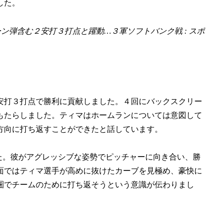
した。
ーン弾含む２安打３打点と躍動…３軍ソフトバンク戦 : スポ
安打３打点で勝利に貢献しました。４回にバックスクリー
もたらしました。ティマはホームランについては意図して
方向に打ち返すことができたと話しています。
した。彼がアグレッシブな姿勢でピッチャーに向き合い、勝
面ではティマ選手が高めに抜けたカーブを見極め、豪快に
圏でチームのために打ち返そうという意識が伝わりまし
。