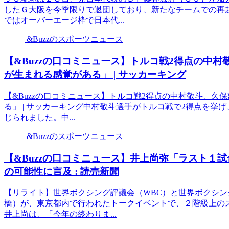
したＧ大阪を今季限りで退団しており、新たなチームでの再
ではオーバーエージ枠で日本代...
&Buzzのスポーツニュース
【&Buzzの口コミニュース】トルコ戦2得点の中
が生まれる感覚がある」 | サッカーキング
【&Buzzの口コミニュース】トルコ戦2得点の中村敬斗、
る」 | サッカーキング中村敬斗選手がトルコ戦で2得点を
じられました。中...
&Buzzのスポーツニュース
【&Buzzの口コミニュース】井上尚弥「ラスト１
の可能性に言及 : 読売新聞
【リライト】世界ボクシング評議会（WBC）と世界ボクシン
橋）が、東京都内で行われたトークイベントで、２階級上の
井上尚は、「今年の終わりま...