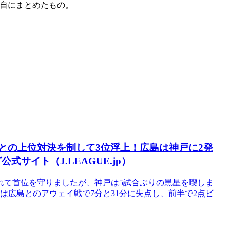
自にまとめたもの。
阪との上位対決を制して3位浮上！広島は神戸に2発
サイト（J.LEAGUE.jp）
れて首位を守りましたが、神戸は5試合ぶりの黒星を喫しま
は広島とのアウェイ戦で7分と31分に失点し、前半で2点ビ