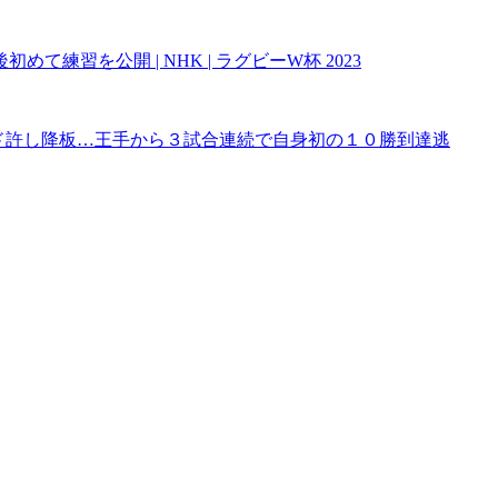
て練習を公開 | NHK | ラグビーW杯 2023
ード許し降板…王手から３試合連続で自身初の１０勝到達逃