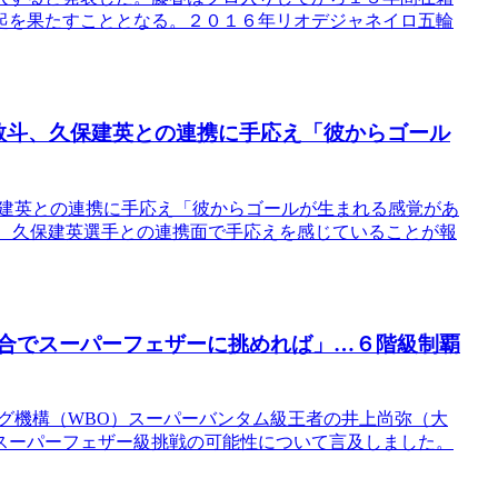
起を果たすこととなる。２０１６年リオデジャネイロ五輪
村敬斗、久保建英との連携に手応え「彼からゴール
久保建英との連携に手応え「彼からゴールが生まれる感覚があ
挙げ、久保建英選手との連携面で手応えを感じていることが報
試合でスーパーフェザーに挑めれば」…６階級制覇
グ機構（WBO）スーパーバンタム級王者の井上尚弥（大
スーパーフェザー級挑戦の可能性について言及しました。