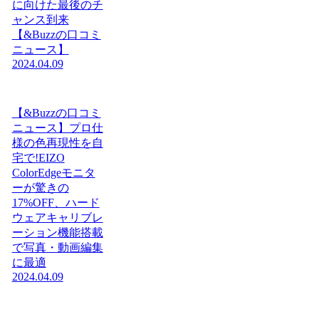
に向けた最後のチ
ャンス到来
【&Buzzの口コミ
ニュース】
2024.04.09
【&Buzzの口コミ
ニュース】プロ仕
様の色再現性を自
宅で!EIZO
ColorEdgeモニタ
ーが驚きの
17%OFF、ハード
ウェアキャリブレ
ーション機能搭載
で写真・動画編集
に最適
2024.04.09