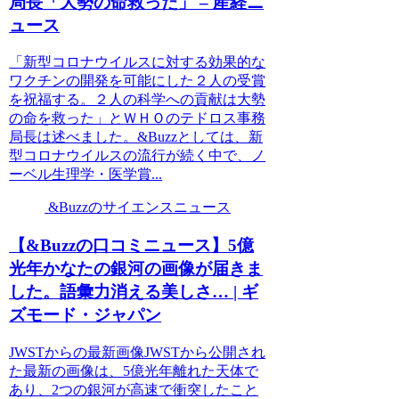
局長「大勢の命救った」 – 産経ニ
ュース
「新型コロナウイルスに対する効果的な
ワクチンの開発を可能にした２人の受賞
を祝福する。２人の科学への貢献は大勢
の命を救った」とＷＨＯのテドロス事務
局長は述べました。&Buzzとしては、新
型コロナウイルスの流行が続く中で、ノ
ーベル生理学・医学賞...
&Buzzのサイエンスニュース
【&Buzzの口コミニュース】5億
光年かなたの銀河の画像が届きま
した。語彙力消える美しさ… | ギ
ズモード・ジャパン
JWSTからの最新画像JWSTから公開され
た最新の画像は、5億光年離れた天体で
あり、2つの銀河が高速で衝突したこと