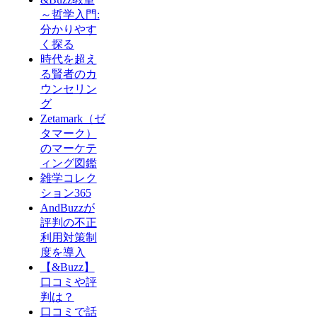
～哲学入門:
分かりやす
く探る
時代を超え
る賢者のカ
ウンセリン
グ
Zetamark（ゼ
タマーク）
のマーケテ
ィング図鑑
雑学コレク
ション365
AndBuzzが
評判の不正
利用対策制
度を導入
【&Buzz】
口コミや評
判は？
口コミで話