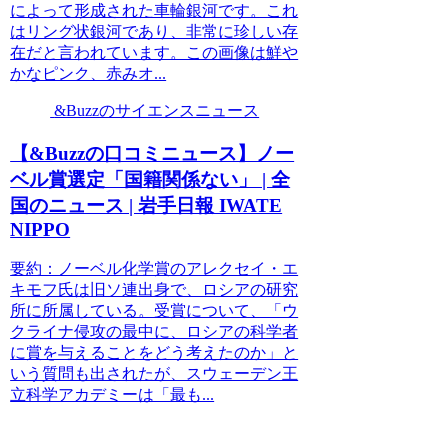
によって形成された車輪銀河です。これ
はリング状銀河であり、非常に珍しい存
在だと言われています。この画像は鮮や
かなピンク、赤みオ...
&Buzzのサイエンスニュース
【&Buzzの口コミニュース】ノー
ベル賞選定「国籍関係ない」 | 全
国のニュース | 岩手日報 IWATE
NIPPO
要約：ノーベル化学賞のアレクセイ・エ
キモフ氏は旧ソ連出身で、ロシアの研究
所に所属している。受賞について、「ウ
クライナ侵攻の最中に、ロシアの科学者
に賞を与えることをどう考えたのか」と
いう質問も出されたが、スウェーデン王
立科学アカデミーは「最も...