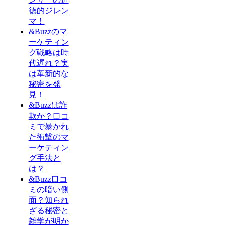
徳的ジレン
マ！
&Buzzのマ
ーケティン
グ戦略は時
代遅れ？実
は革新的な
秘密を発
見！
&Buzzは詐
欺か？口コ
ミで暴かれ
た衝撃のマ
ーケティン
グ手法と
は？
&Buzz口コ
ミの暗い側
面？知られ
ざる秘密と
雑学が明か