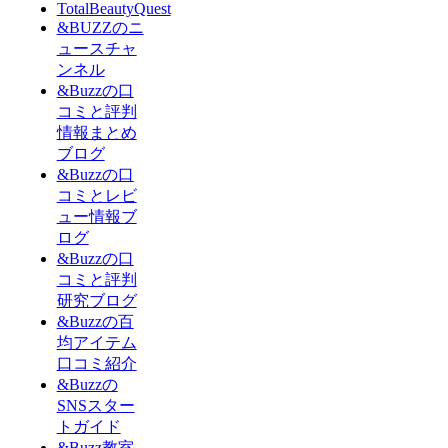
TotalBeautyQuest
&BUZZのニ
ュースチャ
ンネル
&Buzzの口
コミと評判
情報まとめ
ブログ
&Buzzの口
コミとレビ
ュー情報ブ
ログ
&Buzzの口
コミと評判
研究ブログ
&Buzzの百
均アイテム
口コミ紹介
&Buzzの
SNSスター
トガイド
&Buzz教室