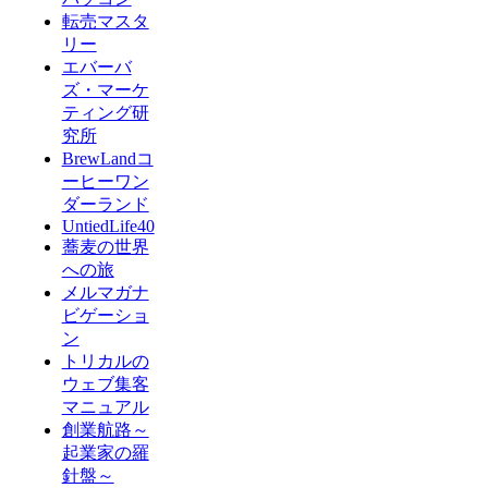
転売マスタ
リー
エバーバ
ズ・マーケ
ティング研
究所
BrewLandコ
ーヒーワン
ダーランド
UntiedLife40
蕎麦の世界
への旅
メルマガナ
ビゲーショ
ン
トリカルの
ウェブ集客
マニュアル
創業航路～
起業家の羅
針盤～