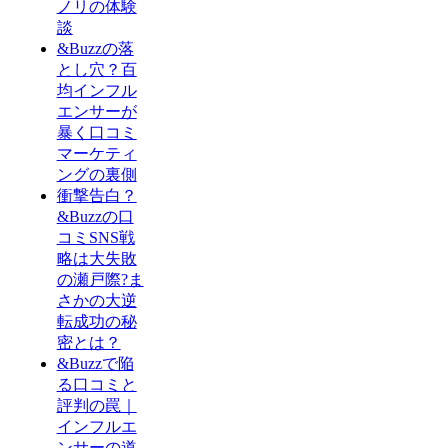
ノリの体験
談
&Buzzの落
とし穴？百
均インフル
エンサーが
暴く口コミ
マーケティ
ングの裏側
衝撃告白？
&Buzzの口
コミSNS戦
略は大失敗
の瀬戸際?ま
さかの大逆
転成功の秘
密とは？
&Buzzで陥
る口コミと
評判の罠｜
インフルエ
ンサーの道