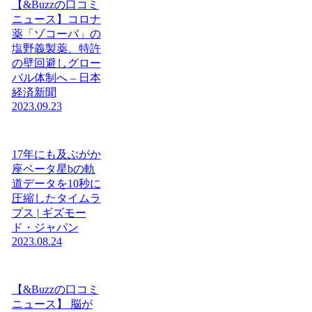
【&Buzzの口コミ
ニュース】コロナ
薬「ゾコーバ」の
塩野義製薬、特許
の壁回避しグロー
バル体制へ – 日本
経済新聞
2023.09.23
17年にも及ぶがか
座ベータ星bの軌
道データを10秒に
圧縮したタイムラ
プス | ギズモー
ド・ジャパン
2023.08.24
【&Buzzの口コミ
ニュース】 脳が