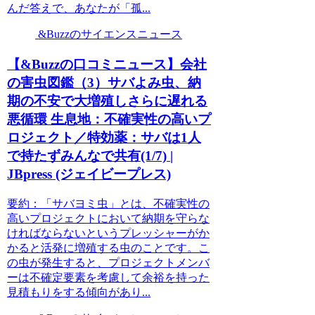
んだ答えで、あなたが「孤...
&Buzzのサイエンスニュース
【&Buzzの口コミニュース】会社
の害虫図鑑（3）サバよみ虫、納
期の不安で大増殖しさらに遅れる
悪循環 生息地：不確実性の高いプ
ロジェクト／特効薬：サバは1人
で持たずみんなで共有(1/7) |
JBpress (ジェイビープレス)
要約：「サバヨミ虫」とは、不確実性の
高いプロジェクトにおいて納期を守らな
ければならないというプレッシャーがか
かると活発に増殖する虫のことです。こ
の虫が発生すると、プロジェクトメンバ
ーは不確定要素を考慮して余裕を持った
見積もりをする傾向があり...