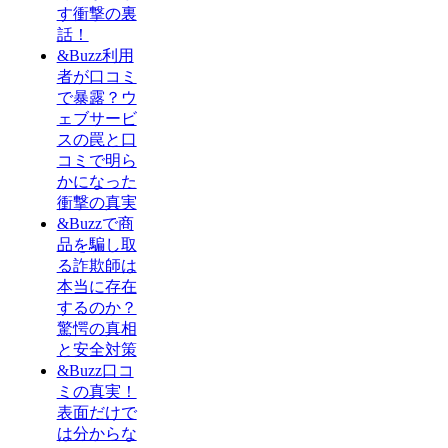
す衝撃の裏
話！
&Buzz利用
者が口コミ
で暴露？ウ
ェブサービ
スの罠と口
コミで明ら
かになった
衝撃の真実
&Buzzで商
品を騙し取
る詐欺師は
本当に存在
するのか？
驚愕の真相
と安全対策
&Buzz口コ
ミの真実！
表面だけで
は分からな