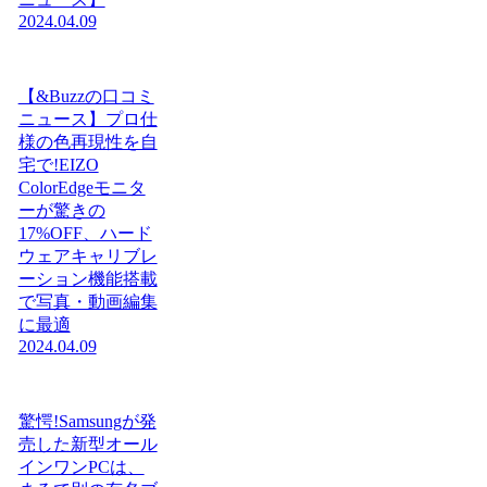
2024.04.09
【&Buzzの口コミ
ニュース】プロ仕
様の色再現性を自
宅で!EIZO
ColorEdgeモニタ
ーが驚きの
17%OFF、ハード
ウェアキャリブレ
ーション機能搭載
で写真・動画編集
に最適
2024.04.09
驚愕!Samsungが発
売した新型オール
インワンPCは、