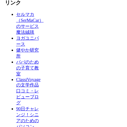
リンク
セルマカ
（SerMaCar）
のサービス
魔法絨毯
ヨガユニバ
ース
健やか研究
所
パパのため
の子育て教
室
ClassiVoyage
の文学作品
口コミ・レ
ビューブロ
グ
90日チャレ
ンジ！シニ
アのための
パソコン