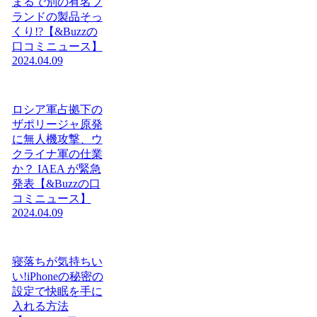
まるで別の有名ブ
ランドの製品そっ
くり!?【&Buzzの
口コミニュース】
2024.04.09
ロシア軍占拠下の
ザポリージャ原発
に無人機攻撃、ウ
クライナ軍の仕業
か？ IAEA が緊急
発表【&Buzzの口
コミニュース】
2024.04.09
寝落ちが気持ちい
い!iPhoneの秘密の
設定で快眠を手に
入れる方法