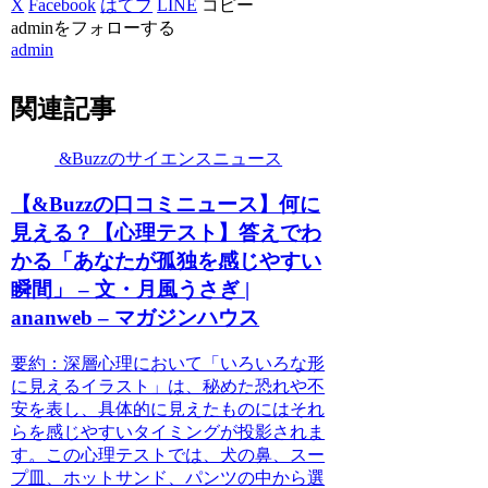
X
Facebook
はてブ
LINE
コピー
adminをフォローする
admin
関連記事
&Buzzのサイエンスニュース
【&Buzzの口コミニュース】何に
見える？【心理テスト】答えでわ
かる「あなたが孤独を感じやすい
瞬間」 – 文・月風うさぎ |
ananweb – マガジンハウス
要約：深層心理において「いろいろな形
に見えるイラスト」は、秘めた恐れや不
安を表し、具体的に見えたものにはそれ
らを感じやすいタイミングが投影されま
す。この心理テストでは、犬の鼻、スー
プ皿、ホットサンド、パンツの中から選