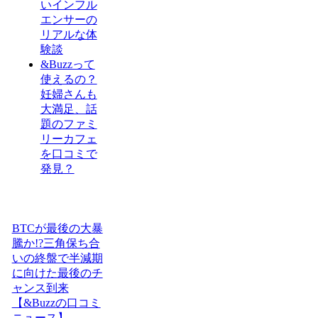
いインフル
エンサーの
リアルな体
験談
&Buzzって
使えるの？
妊婦さんも
大満足、話
題のファミ
リーカフェ
を口コミで
発見？
BTCが最後の大暴
騰か!?三角保ち合
いの終盤で半減期
に向けた最後のチ
ャンス到来
【&Buzzの口コミ
ニュース】