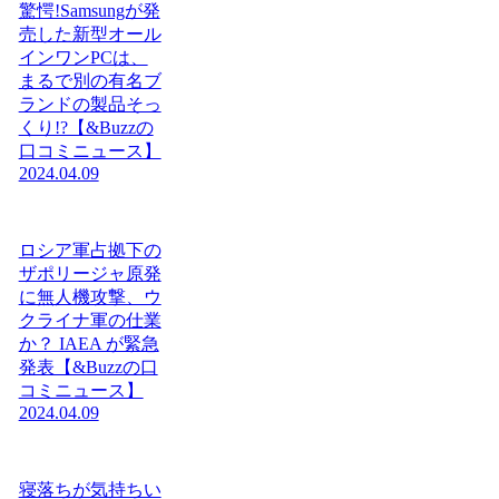
驚愕!Samsungが発
売した新型オール
インワンPCは、
まるで別の有名ブ
ランドの製品そっ
くり!?【&Buzzの
口コミニュース】
2024.04.09
ロシア軍占拠下の
ザポリージャ原発
に無人機攻撃、ウ
クライナ軍の仕業
か？ IAEA が緊急
発表【&Buzzの口
コミニュース】
2024.04.09
寝落ちが気持ちい