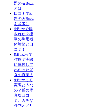
題の＆Buzz
とは
口コミで話
題の＆Buzz
を参考に
&Buzzで騙
された？衝
撃の利用者
体験談と口
コミ！
&Buzzって
詐欺？実際
に体験して
わかった驚
きの真実！
&Buzzって
実際どうな
の？僕の率
直な口コ
ミ、ガチな
評判とノリ