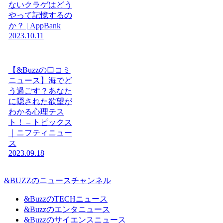
ないクラゲはどう
やって記憶するの
か？ | AppBank
2023.10.11
【&Buzzの口コミ
ニュース】海でど
う過ごす？あなた
に隠された欲望が
わかる心理テス
ト！ – トピックス
｜ニフティニュー
ス
2023.09.18
&BUZZのニュースチャンネル
&BuzzのTECHニュース
&Buzzのエンタニュース
&Buzzのサイエンスニュース