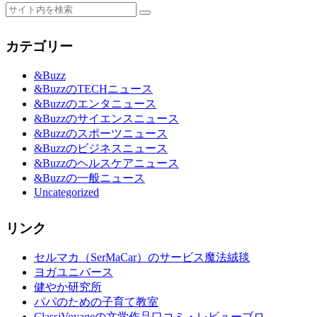
カテゴリー
&Buzz
&BuzzのTECHニュース
&Buzzのエンタニュース
&Buzzのサイエンスニュース
&Buzzのスポーツニュース
&Buzzのビジネスニュース
&Buzzのヘルスケアニュース
&Buzzの一般ニュース
Uncategorized
リンク
セルマカ（SerMaCar）のサービス魔法絨毯
ヨガユニバース
健やか研究所
パパのための子育て教室
ClassiVoyageの文学作品口コミ・レビューブロ