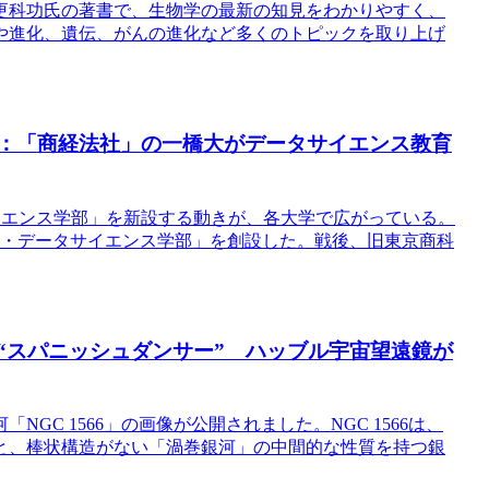
更科功氏の著書で、生物学の最新の知見をわかりやすく、
や進化、遺伝、がんの進化など多くのトピックを取り上げ
点：「商経法社」の一橋大がデータサイエンス教育
タサイエンス学部」を新設する動きが、各大学で広がっている。
ャル・データサイエンス学部」を創設した。戦後、旧東京商科
た“スパニッシュダンサー” ハッブル宇宙望遠鏡が
GC 1566」の画像が公開されました。NGC 1566は、
と、棒状構造がない「渦巻銀河」の中間的な性質を持つ銀