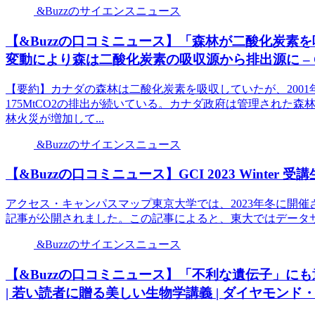
&Buzzのサイエンスニュース
【&Buzzの口コミニュース】「森林が二酸化炭素
変動により森は二酸化炭素の吸収源から排出源に – GI
【要約】カナダの森林は二酸化炭素を吸収していたが、2001
175MtCO2の排出が続いている。カナダ政府は管理された
林火災が増加して...
&Buzzのサイエンスニュース
【&Buzzの口コミニュース】GCI 2023 Winter 受
アクセス・キャンパスマップ東京大学では、2023年冬に開催される「
記事が公開されました。この記事によると、東大ではデータサイエ
&Buzzのサイエンスニュース
【&Buzzの口コミニュース】「不利な遺伝子」に
| 若い読者に贈る美しい生物学講義 | ダイヤモンド