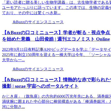
「若い読者に贈る美しい生物学講義」は、古生物学者である
ユーモアたっぷりに語っています。この本では、生物の定義
ており、その中には驚くべき新...
&Buzzのサイエンスニュース
【&Buzzの口コミニュース】学者が斬る・視点争
を始めた意義 山田俊皓 | 週刊エコノミスト Online
2023年9月11日有料記事AIやビッグデータを学ぶ「デー
2025年に創立150周年を迎える一橋大学は今年、「ソーシ
大学から一...
&Buzzのサイエンスニュース
【&Buzzの口コミニュース】情熱的な赤で彩られ
撮影 | sorae 宇宙へのポータルサイト
かじき座」（旗魚座）の方向約6000万光年先にある、渦巻銀河「N
渦状腕に囲まれた中心部分に棒状構造がある「棒渦巻銀河」
河に分類さ...