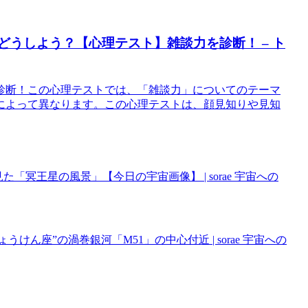
どうしよう？【心理テスト】雑談力を診断！ – ト
診断！この心理テストでは、「雑談力」についてのテーマ
によって異なります。この心理テストは、顔見知りや見知
「冥王星の風景」【今日の宇宙画像】 | sorae 宇宙への
けん座”の渦巻銀河「M51」の中心付近 | sorae 宇宙への