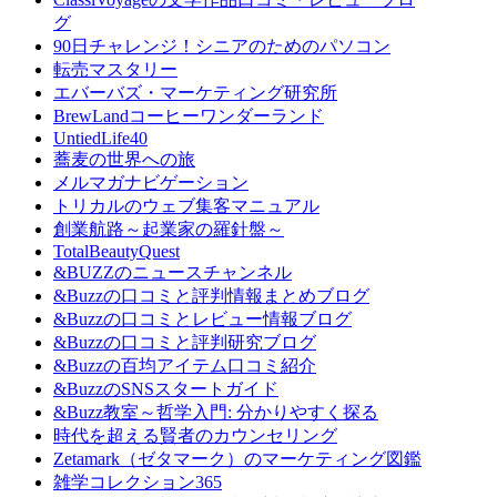
グ
90日チャレンジ！シニアのためのパソコン
転売マスタリー
エバーバズ・マーケティング研究所
BrewLandコーヒーワンダーランド
UntiedLife40
蕎麦の世界への旅
メルマガナビゲーション
トリカルのウェブ集客マニュアル
創業航路～起業家の羅針盤～
TotalBeautyQuest
&BUZZのニュースチャンネル
&Buzzの口コミと評判情報まとめブログ
&Buzzの口コミとレビュー情報ブログ
&Buzzの口コミと評判研究ブログ
&Buzzの百均アイテム口コミ紹介
&BuzzのSNSスタートガイド
&Buzz教室～哲学入門: 分かりやすく探る
時代を超える賢者のカウンセリング
Zetamark（ゼタマーク）のマーケティング図鑑
雑学コレクション365