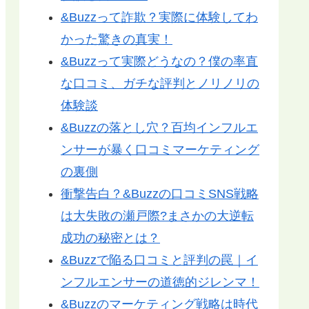
&Buzzって詐欺？実際に体験してわ
かった驚きの真実！
&Buzzって実際どうなの？僕の率直
な口コミ、ガチな評判とノリノリの
体験談
&Buzzの落とし穴？百均インフルエ
ンサーが暴く口コミマーケティング
の裏側
衝撃告白？&Buzzの口コミSNS戦略
は大失敗の瀬戸際?まさかの大逆転
成功の秘密とは？
&Buzzで陥る口コミと評判の罠｜イ
ンフルエンサーの道徳的ジレンマ！
&Buzzのマーケティング戦略は時代