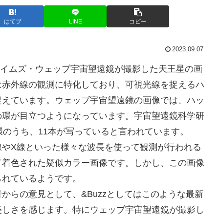
はてブ
LINE
コピー
2023.09.07
ジェイムズ・ウェッブ宇宙望遠鏡が撮影した天王星の画
は赤外線の観測に特化しており、可視光線を捉えるハ
捉えています。ウェッブ宇宙望遠鏡の画像では、ハッ
の環が目立つようになっています。宇宙望遠鏡科学研
環のうち、11本が写っていると言われています。
線やX線といった様々な波長を使って観測が行われる
て着色された疑似カラー画像です。しかし、この画像
られているようです。
からの意見として、&Buzzとしてはこのような最新
美しさを感じます。特にウェッブ宇宙望遠鏡が撮影し