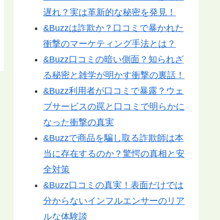
遅れ？実は革新的な秘密を発見！
&Buzzは詐欺か？口コミで暴かれた
衝撃のマーケティング手法とは？
&Buzz口コミの暗い側面？知られざ
る秘密と雑学が明かす衝撃の裏話！
&Buzz利用者が口コミで暴露？ウェ
ブサービスの罠と口コミで明らかに
なった衝撃の真実
&Buzzで商品を騙し取る詐欺師は本
当に存在するのか？驚愕の真相と安
全対策
&Buzz口コミの真実！表面だけでは
分からないインフルエンサーのリア
ルな体験談