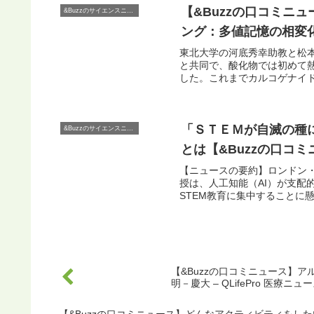
【&Buzzの口コミニ
&Buzzのサイエンスニュース
ング：多値記憶の相変化メモ
東北大学の河底秀幸助教と松本
と共同で、酸化物では初めて
した。これまでカルコゲナイド
「ＳＴＥＭが自滅の種
&Buzzのサイエンスニュース
とは【&Buzzの口コ
【ニュースの要約】ロンドン
授は、人工知能（AI）が支配
STEM教育に集中することに懸
【&Buzzの口コミニュース】
明－慶大 – QLifePro 医療ニュ