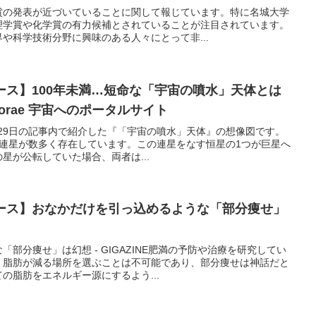
賞の発表が近づいていることに関して報じています。特に名城大学
理学賞や化学賞の有力候補とされていることが注目されています。
や科学技術分野に興味のある人々にとって非...
ュース】100年未満…短命な「宇宙の噴水」天体とは
sorae 宇宙へのポータルサイト
年1月29日の記事内で紹介した『「宇宙の噴水」天体』の想像図です。
る連星が数多く存在しています。この連星をなす恒星の1つが巨星へ
星が公転していた場合、両者は...
ュース】おなかだけを引っ込めるような「部分痩せ」
部分痩せ」は幻想 - GIGAZINE肥満の予防や治療を研究してい
、脂肪が減る場所を選ぶことは不可能であり、部分痩せは神話だと
の脂肪をエネルギー源にするよう...