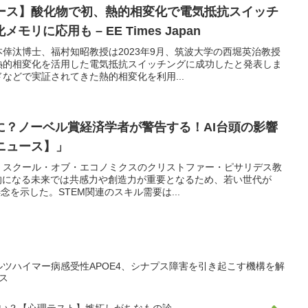
ュース】酸化物で初、熱的相変化で電気抵抗スイッチ
リに応用も – EE Times Japan
倖汰博士、福村知昭教授は2023年9月、筑波大学の西堀英治教授
熱的相変化を活用した電気抵抗スイッチングに成功したと発表しま
などで実証されてきた熱的相変化を利用...
に？ノーベル賞経済学者が警告する！AI台頭の影響
ミニュース】」
・スクール・オブ・エコノミクスのクリストファー・ピサリデス教
的になる未来では共感力や創造力が重要となるため、若い世代が
念を示した。STEM関連のスキル需要は...
アルツハイマー病感受性APOE4、シナプス障害を引き起こす機構を解
ース