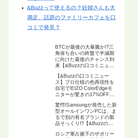
&Buzzって使えるの？妊婦さんも大
満足、話題のファミリーカフェを口
コミで発見？
BTCが最後の大暴騰か!?三
角保ち合いの終盤で半減期
に向けた最後のチャンス到
来【&Buzzの口コミニュー
ス】
【&Buzzの口コミニュー
ス】プロ仕様の色再現性を
自宅で!EIZO ColorEdgeモ
ニターが驚きの17%OFF、
ハードウェアキャリブレー
驚愕!Samsungが発売した新
ション機能搭載で写真・動
型オールインワンPCは、ま
画編集に最適
るで別の有名ブランドの製
品そっくり!?【&Buzzの口
コミニュース】
ロシア軍占拠下のザポリー