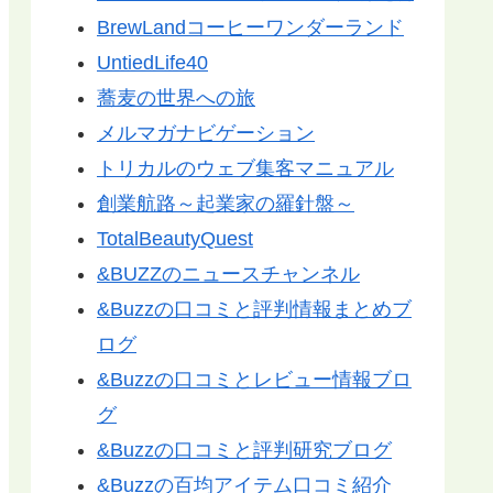
BrewLandコーヒーワンダーランド
UntiedLife40
蕎麦の世界への旅
メルマガナビゲーション
トリカルのウェブ集客マニュアル
創業航路～起業家の羅針盤～
TotalBeautyQuest
&BUZZのニュースチャンネル
&Buzzの口コミと評判情報まとめブ
ログ
&Buzzの口コミとレビュー情報ブロ
グ
&Buzzの口コミと評判研究ブログ
&Buzzの百均アイテム口コミ紹介