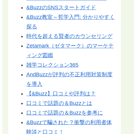
&BuzzのSNSスタートガイド
&Buzz教室～哲学入門: 分かりやすく
探る
時代を超える賢者のカウンセリング
Zetamark（ゼタマーク）のマーケテ
ィング図鑑
雑学コレクション365
AndBuzzが評判の不正利用対策制度
を導入
【&Buzz】口コミや評判は？
口コミで話題の＆Buzzとは
口コミで話題の＆Buzzを参考に
&Buzzで騙された？衝撃の利用者体
験談と口コミ！