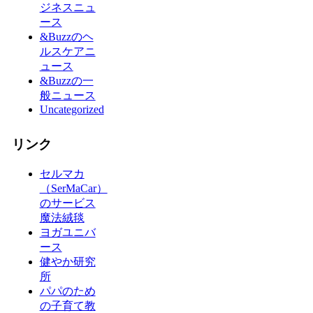
ジネスニュ
ース
&Buzzのヘ
ルスケアニ
ュース
&Buzzの一
般ニュース
Uncategorized
リンク
セルマカ
（SerMaCar）
のサービス
魔法絨毯
ヨガユニバ
ース
健やか研究
所
パパのため
の子育て教