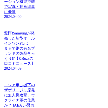
ーション機能搭載
で写真・動画編集
に最適
2024.04.09
驚愕!Samsungが発
売した新型オール
インワンPCは、
まるで別の有名ブ
ランドの製品そっ
くり!?【&Buzzの
口コミニュース】
2024.04.09
ロシア軍占拠下の
ザポリージャ原発
に無人機攻撃、ウ
クライナ軍の仕業
か？ IAEA が緊急