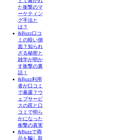
ミで暴かれ
た衝撃のマ
ーケティン
グ手法と
は？
&Buzz口コ
ミの暗い側
面？知られ
ざる秘密と
雑学が明か
す衝撃の裏
話！
&Buzz利用
者が口コミ
で暴露？ウ
ェブサービ
スの罠と口
コミで明ら
かになった
衝撃の真実
&Buzzで商
品を騙し取