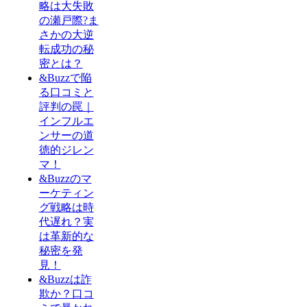
略は大失敗
の瀬戸際?ま
さかの大逆
転成功の秘
密とは？
&Buzzで陥
る口コミと
評判の罠｜
インフルエ
ンサーの道
徳的ジレン
マ！
&Buzzのマ
ーケティン
グ戦略は時
代遅れ？実
は革新的な
秘密を発
見！
&Buzzは詐
欺か？口コ