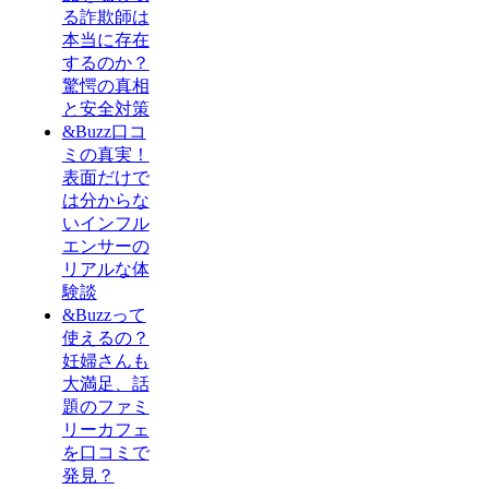
る詐欺師は
本当に存在
するのか？
驚愕の真相
と安全対策
&Buzz口コ
ミの真実！
表面だけで
は分からな
いインフル
エンサーの
リアルな体
験談
&Buzzって
使えるの？
妊婦さんも
大満足、話
題のファミ
リーカフェ
を口コミで
発見？