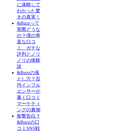
に体験して
わかった驚
きの真実！
&Buzzって
実際どうな
の？僕の率
直な口コ
ミ、ガチな
評判とノリ
ノリの体験
談
&Buzzの落
とし穴？百
均インフル
エンサーが
暴く口コミ
マーケティ
ングの裏側
衝撃告白？
&Buzzの口
コミSNS戦