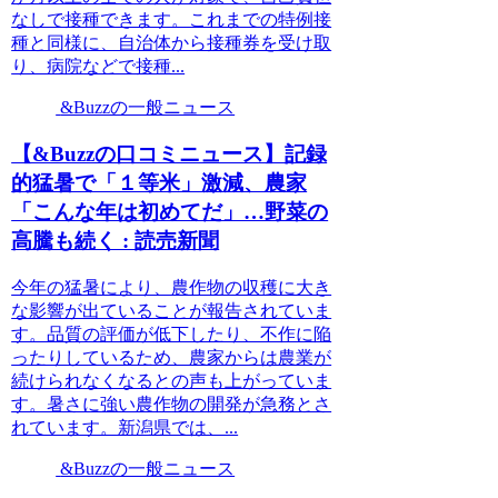
なしで接種できます。これまでの特例接
種と同様に、自治体から接種券を受け取
り、病院などで接種...
&Buzzの一般ニュース
【&Buzzの口コミニュース】記録
的猛暑で「１等米」激減、農家
「こんな年は初めてだ」…野菜の
高騰も続く : 読売新聞
今年の猛暑により、農作物の収穫に大き
な影響が出ていることが報告されていま
す。品質の評価が低下したり、不作に陥
ったりしているため、農家からは農業が
続けられなくなるとの声も上がっていま
す。暑さに強い農作物の開発が急務とさ
れています。新潟県では、...
&Buzzの一般ニュース