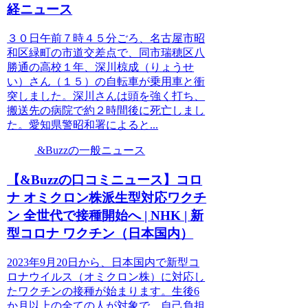
経ニュース
３０日午前７時４５分ごろ、名古屋市昭
和区緑町の市道交差点で、同市瑞穂区八
勝通の高校１年、深川椋成（りょうせ
い）さん（１５）の自転車が乗用車と衝
突しました。深川さんは頭を強く打ち、
搬送先の病院で約２時間後に死亡しまし
た。愛知県警昭和署によると...
&Buzzの一般ニュース
【&Buzzの口コミニュース】コロ
ナ オミクロン株派生型対応ワクチ
ン 全世代で接種開始へ | NHK | 新
型コロナ ワクチン（日本国内）
2023年9月20日から、日本国内で新型コ
ロナウイルス（オミクロン株）に対応し
たワクチンの接種が始まります。生後6
か月以上の全ての人が対象で、自己負担