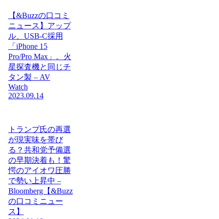
【&Buzzの口コミ
ニュース】アップ
ル、USB-C採用
「iPhone 15
Pro/Pro Max」。火
星探査機と同じチ
タン製 – AV
Watch
2023.09.14
トランプ氏の再選
が現実味を帯び
る？共和党予備選
の早期決着も！驚
愕のアイオワ圧勝
で勢い上昇中 –
Bloomberg【&Buzz
の口コミニュー
ス】