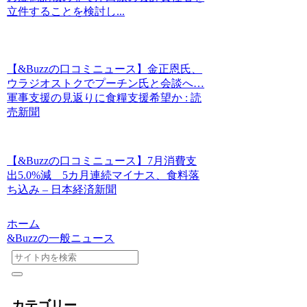
立件することを検討し...
【&Buzzの口コミニュース】金正恩氏、
ウラジオストクでプーチン氏と会談へ…
軍事支援の見返りに食糧支援希望か : 読
売新聞
【&Buzzの口コミニュース】7月消費支
出5.0%減 5カ月連続マイナス、食料落
ち込み – 日本経済新聞
ホーム
&Buzzの一般ニュース
カテゴリー