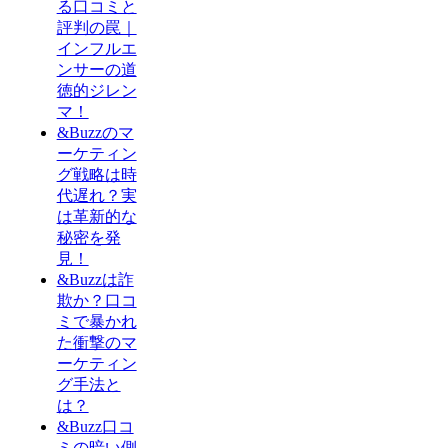
る口コミと
評判の罠｜
インフルエ
ンサーの道
徳的ジレン
マ！
&Buzzのマ
ーケティン
グ戦略は時
代遅れ？実
は革新的な
秘密を発
見！
&Buzzは詐
欺か？口コ
ミで暴かれ
た衝撃のマ
ーケティン
グ手法と
は？
&Buzz口コ
ミの暗い側