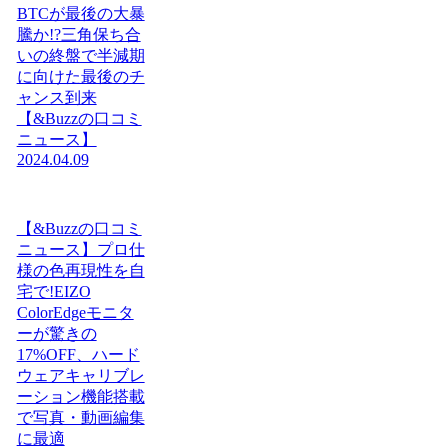
BTCが最後の大暴
騰か!?三角保ち合
いの終盤で半減期
に向けた最後のチ
ャンス到来
【&Buzzの口コミ
ニュース】
2024.04.09
【&Buzzの口コミ
ニュース】プロ仕
様の色再現性を自
宅で!EIZO
ColorEdgeモニタ
ーが驚きの
17%OFF、ハード
ウェアキャリブレ
ーション機能搭載
で写真・動画編集
に最適