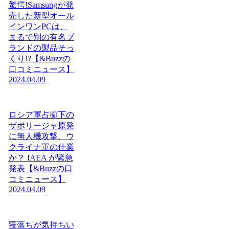
驚愕!Samsungが発
売した新型オール
インワンPCは、
まるで別の有名ブ
ランドの製品そっ
くり!?【&Buzzの
口コミニュース】
2024.04.09
ロシア軍占拠下の
ザポリージャ原発
に無人機攻撃、ウ
クライナ軍の仕業
か？ IAEA が緊急
発表【&Buzzの口
コミニュース】
2024.04.09
寝落ちが気持ちい