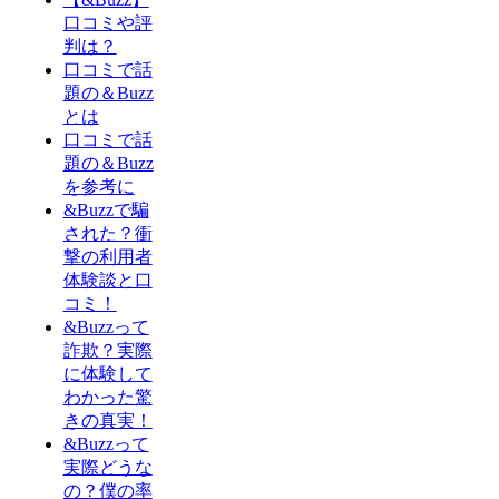
口コミや評
判は？
口コミで話
題の＆Buzz
とは
口コミで話
題の＆Buzz
を参考に
&Buzzで騙
された？衝
撃の利用者
体験談と口
コミ！
&Buzzって
詐欺？実際
に体験して
わかった驚
きの真実！
&Buzzって
実際どうな
の？僕の率