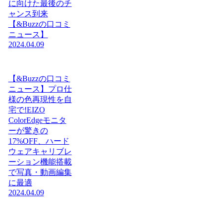
に向けた最後のチ
ャンス到来
【&Buzzの口コミ
ニュース】
2024.04.09
【&Buzzの口コミ
ニュース】プロ仕
様の色再現性を自
宅で!EIZO
ColorEdgeモニタ
ーが驚きの
17%OFF、ハード
ウェアキャリブレ
ーション機能搭載
で写真・動画編集
に最適
2024.04.09