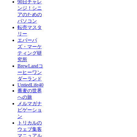
90日チャレ
ンジ！シニ
アのための
パソコン
転売マスタ
リー
エバーバ
ズ・マーケ
ティング研
究所
BrewLandコ
ーヒーワン
ダーランド
UntiedLife40
蕎麦の世界
への旅
メルマガナ
ビゲーショ
ン
トリカルの
ウェブ集客
マニュアル