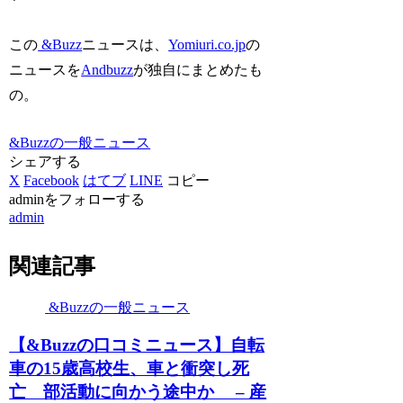
この
&Buzz
ニュースは、
Yomiuri.co.jp
の
ニュースを
Andbuzz
が独自にまとめたも
の。
&Buzzの一般ニュース
シェアする
X
Facebook
はてブ
LINE
コピー
adminをフォローする
admin
関連記事
&Buzzの一般ニュース
【&Buzzの口コミニュース】自転
車の15歳高校生、車と衝突し死
亡 部活動に向かう途中か – 産