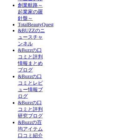
創業航路～
起業家の羅
針盤～
TotalBeautyQuest
&BUZZのニ
ュースチャ
ンネル
&Buzzの口
コミと評判
情報まとめ
ブログ
&Buzzの口
コミとレビ
ュー情報ブ
ログ
&Buzzの口
コミと評判
研究ブログ
&Buzzの百
均アイテム
口コミ紹介