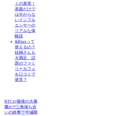
ミの真実！
表面だけで
は分からな
いインフル
エンサーの
リアルな体
験談
&Buzzって
使えるの？
妊婦さんも
大満足、話
題のファミ
リーカフェ
を口コミで
発見？
BTCが最後の大暴
騰か!?三角保ち合
いの終盤で半減期