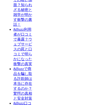
面？知られ
ざる秘密と
雑学が明か
す衝撃の裏
話！
&Buzz利用
者が口コミ
で暴露？ウ
ェブサービ
スの罠と口
コミで明ら
かになった
衝撃の真実
&Buzzで商
品を騙し取
る詐欺師は
本当に存在
するのか？
驚愕の真相
と安全対策
&Buzz口コ