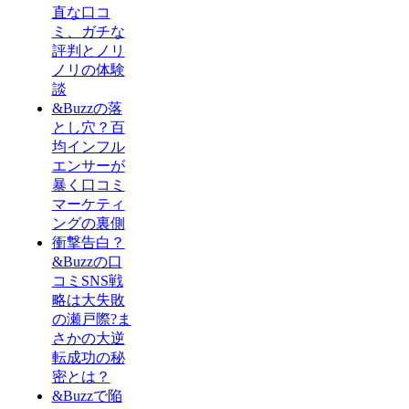
直な口コ
ミ、ガチな
評判とノリ
ノリの体験
談
&Buzzの落
とし穴？百
均インフル
エンサーが
暴く口コミ
マーケティ
ングの裏側
衝撃告白？
&Buzzの口
コミSNS戦
略は大失敗
の瀬戸際?ま
さかの大逆
転成功の秘
密とは？
&Buzzで陥