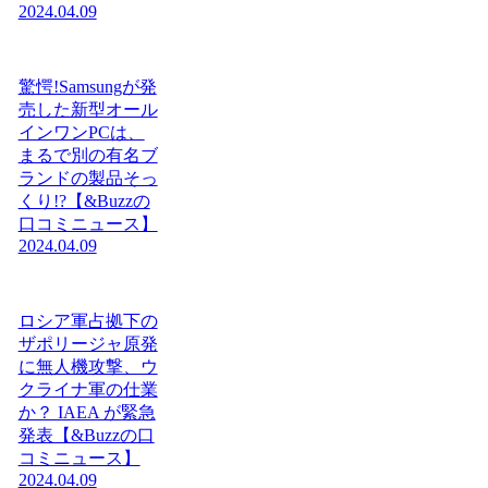
2024.04.09
驚愕!Samsungが発
売した新型オール
インワンPCは、
まるで別の有名ブ
ランドの製品そっ
くり!?【&Buzzの
口コミニュース】
2024.04.09
ロシア軍占拠下の
ザポリージャ原発
に無人機攻撃、ウ
クライナ軍の仕業
か？ IAEA が緊急
発表【&Buzzの口
コミニュース】
2024.04.09