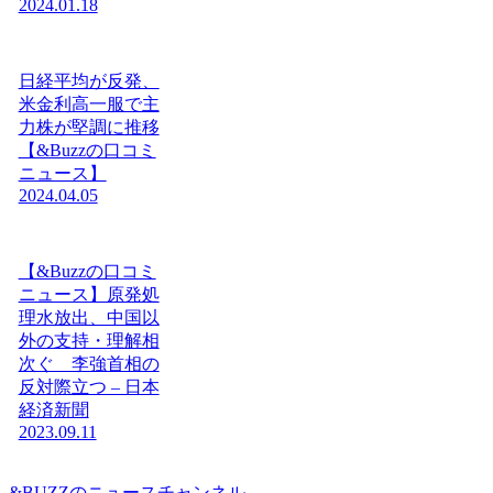
2024.01.18
日経平均が反発、
米金利高一服で主
力株が堅調に推移
【&Buzzの口コミ
ニュース】
2024.04.05
【&Buzzの口コミ
ニュース】原発処
理水放出、中国以
外の支持・理解相
次ぐ 李強首相の
反対際立つ – 日本
経済新聞
2023.09.11
&BUZZのニュースチャンネル