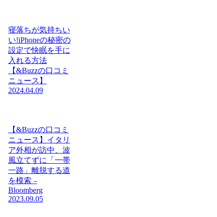
寝落ちが気持ちい
い!iPhoneの秘密の
設定で快眠を手に
入れる方法
【&Buzzの口コミ
ニュース】
2024.04.09
【&Buzzの口コミ
ニュース】イタリ
ア外相が訪中、波
風立てずに「一帯
一路」離脱する道
を模索 –
Bloomberg
2023.09.05