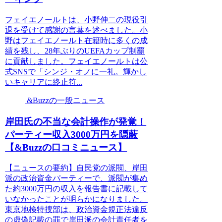
フェイエノールトは、小野伸二の現役引
退を受けて感謝の言葉を述べました。小
野はフェイエノールト在籍時に多くの成
績を残し、28年ぶりのUEFAカップ制覇
に貢献しました。フェイエノールトは公
式SNSで「シンジ・オノに一礼。輝かし
いキャリアに終止符...
&Buzzの一般ニュース
岸田氏の不当な会計操作が発覚！
パーティー収入3000万円を隠蔽
【&Buzzの口コミニュース】
【ニュースの要約】自民党の派閥、岸田
派の政治資金パーティーで、派閥が集め
た約3000万円の収入を報告書に記載して
いなかったことが明らかになりました。
東京地検特捜部は、政治資金規正法違反
の虚偽記載の罪で岸田派の会計責任者を