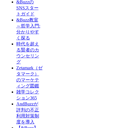
&Buzzの
SNSスター
トガイド
&Buzz教室
～哲学入門:
分かりやす
く探る
時代を超え
る賢者のカ
ウンセリン
グ
Zetamark（ゼ
タマーク）
のマーケテ
ィング図鑑
雑学コレク
ション365
AndBuzzが
評判の不正
利用対策制
度を導入
【&Buzz】