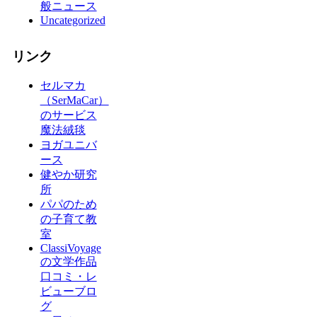
般ニュース
Uncategorized
リンク
セルマカ
（SerMaCar）
のサービス
魔法絨毯
ヨガユニバ
ース
健やか研究
所
パパのため
の子育て教
室
ClassiVoyage
の文学作品
口コミ・レ
ビューブロ
グ