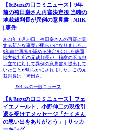
【&Buzzの口コミニュース】9年
前の袴田巌さん再審決定後 当時の
地裁裁判長が異例の意見書 | NHK
| 事件
2023年10月30日、袴田巌さんの再審に関
する新たな事実が明らかになりました。
9年前に再審を認める決定を出した静岡
地方裁判所の元裁判長が、検察の不服申
し立てに対して異例の意見書を提出して
いたことが明らかにされました。この元
裁判長は「袴田さ...
&Buzzの一般ニュース
【&Buzzの口コミニュース】フェ
イエノールト、小野伸二の現役引
退を受けてメッセージ「たくさん
の思い出をありがとう」 | サッカ
ーキング