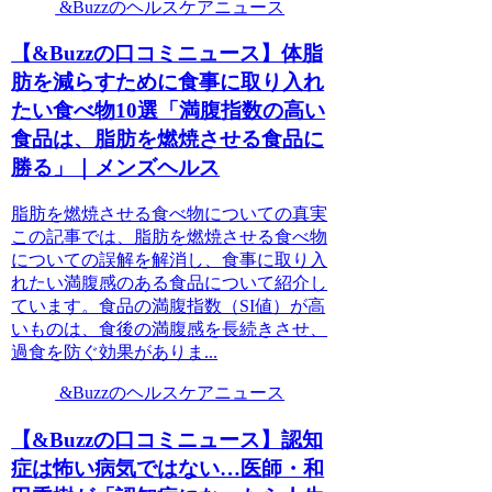
&Buzzのヘルスケアニュース
【&Buzzの口コミニュース】体脂
肪を減らすために食事に取り入れ
たい食べ物10選「満腹指数の高い
食品は、脂肪を燃焼させる食品に
勝る」｜メンズヘルス
脂肪を燃焼させる食べ物についての真実
この記事では、脂肪を燃焼させる食べ物
についての誤解を解消し、食事に取り入
れたい満腹感のある食品について紹介し
ています。食品の満腹指数（SI値）が高
いものは、食後の満腹感を長続きさせ、
過食を防ぐ効果がありま...
&Buzzのヘルスケアニュース
【&Buzzの口コミニュース】認知
症は怖い病気ではない…医師・和