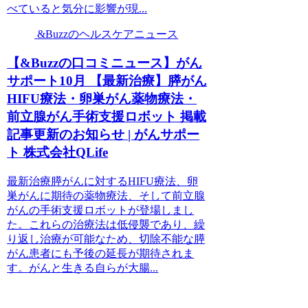
べていると気分に影響が現...
&Buzzのヘルスケアニュース
【&Buzzの口コミニュース】がん
サポート10月 【最新治療】膵がん
HIFU療法・卵巣がん薬物療法・
前立腺がん手術支援ロボット 掲載
記事更新のお知らせ | がんサポー
ト 株式会社QLife
最新治療膵がんに対するHIFU療法、卵
巣がんに期待の薬物療法、そして前立腺
がんの手術支援ロボットが登場しまし
た。これらの治療法は低侵襲であり、繰
り返し治療が可能なため、切除不能な膵
がん患者にも予後の延長が期待されま
す。がんと生きる自らが大腸...