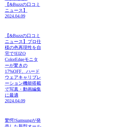
【&Buzzの口コミ
ニュース】
2024.04.09
【&Buzzの口コミ
ニュース】プロ仕
様の色再現性を自
宅で!EIZO
ColorEdgeモニタ
ーが驚きの
17%OFF、ハード
ウェアキャリブレ
ーション機能搭載
で写真・動画編集
に最適
2024.04.09
驚愕!Samsungが発
売した新型オール