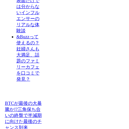
表面だけで
は分からな
いインフル
エンサーの
リアルな体
験談
&Buzzって
使えるの？
妊婦さんも
大満足、話
題のファミ
リーカフェ
を口コミで
発見？
BTCが最後の大暴
騰か!?三角保ち合
いの終盤で半減期
に向けた最後のチ
ャンス到来