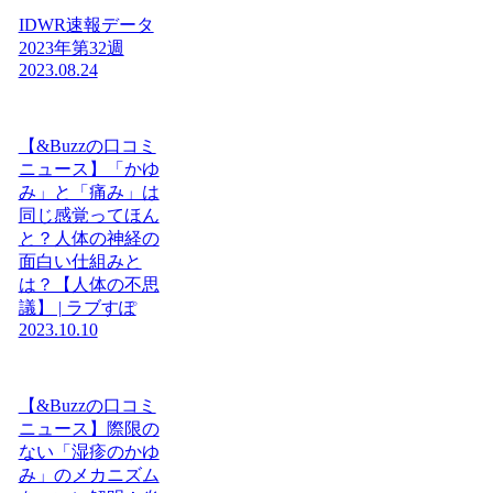
IDWR速報データ
2023年第32週
2023.08.24
【&Buzzの口コミ
ニュース】「かゆ
み」と「痛み」は
同じ感覚ってほん
と？人体の神経の
面白い仕組みと
は？【人体の不思
議】 | ラブすぽ
2023.10.10
【&Buzzの口コミ
ニュース】際限の
ない「湿疹のかゆ
み」のメカニズム