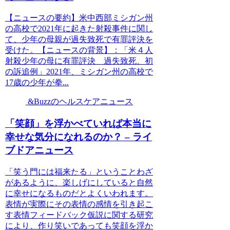
【ニュースの要約】米中西部ミシガン州
の高校で2021年に起きた射殺事件に関し
て、少年の母親が過失致死で有罪評決を
受けた。【ニュースの背景】：「米４人
射殺少年の母に有罪評決 過失致死、初
の訴追例」2021年、ミシガン州の高校で
17歳の少年が拳...
&Buzzのヘルスケアニュース
「笑顔」を浮かべていれば本当に
幸せな気分になれるのか？ – ライ
ブドアニュース
「笑う門には福来たる」ということわざ
があるように、楽しげにしていると自然
に幸せになるものだとよくいわれます。
表情が実際にその表情の感情を引き起こ
す表情フィードバック仮説に関する研究
により、作り笑いであっても笑顔を浮か