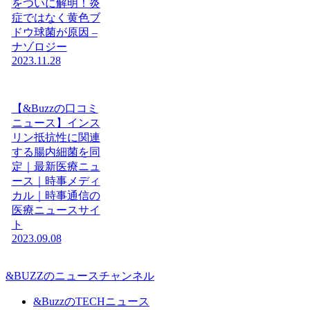
をついに解明！炎
症ではなく黄色ブ
ドウ球菌が原因 –
ナゾロジー
2023.11.28
【&Buzzの口コミ
ニュース】インス
リン抵抗性に関連
する腸内細菌を同
定｜最新医療ニュ
ース｜時事メディ
カル｜時事通信の
医療ニュースサイ
ト
2023.09.08
&BUZZのニュースチャンネル
&BuzzのTECHニュース