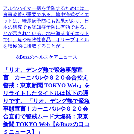
アルツハイマー病を予防するためには、
食事改善が重要である。地中海式ダイエ
ットは、糖尿病予防にも効果があり、日
本の研究でも認知症予防に有効であるこ
とが示されている。地中海式ダイエット
では、魚や植物性食品、オリーブオイル
を積極的に摂取することが...
&Buzzのヘルスケアニュース
「リオ、デング熱で緊急事態宣
言 カーニバルやＧ２０会合控え
警戒：東京新聞 TOKYO Web」を
リライトしたタイトルは以下の通
りです。 「リオ、デング熱で緊急
事態宣言！カーニバルやＧ２０会
合直前で警戒ムード大爆発：東京
新聞 TOKYO Web【&Buzzの口コ
ミニュース】」