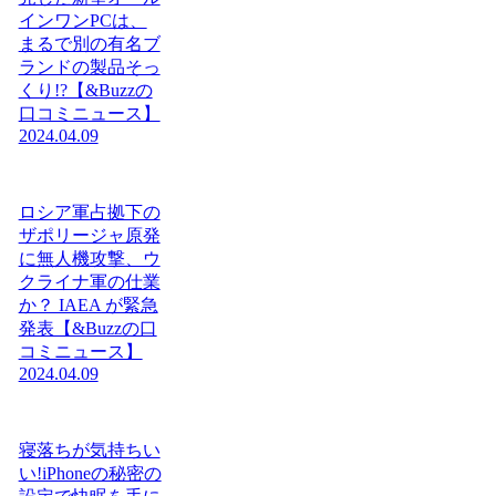
インワンPCは、
まるで別の有名ブ
ランドの製品そっ
くり!?【&Buzzの
口コミニュース】
2024.04.09
ロシア軍占拠下の
ザポリージャ原発
に無人機攻撃、ウ
クライナ軍の仕業
か？ IAEA が緊急
発表【&Buzzの口
コミニュース】
2024.04.09
寝落ちが気持ちい
い!iPhoneの秘密の