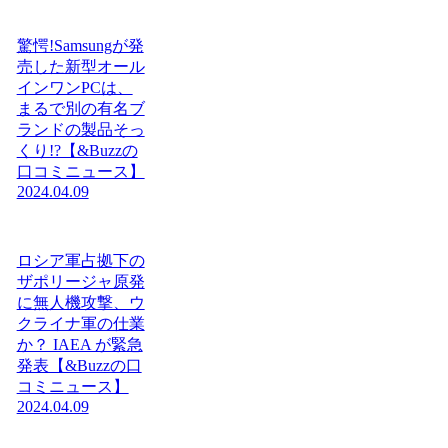
驚愕!Samsungが発
売した新型オール
インワンPCは、
まるで別の有名ブ
ランドの製品そっ
くり!?【&Buzzの
口コミニュース】
2024.04.09
ロシア軍占拠下の
ザポリージャ原発
に無人機攻撃、ウ
クライナ軍の仕業
か？ IAEA が緊急
発表【&Buzzの口
コミニュース】
2024.04.09