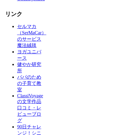
リンク
セルマカ
（SerMaCar）
のサービス
魔法絨毯
ヨガユニバ
ース
健やか研究
所
パパのため
の子育て教
室
ClassiVoyage
の文学作品
口コミ・レ
ビューブロ
グ
90日チャレ
ンジ！シニ