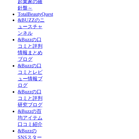
起業家の羅
針盤～
TotalBeautyQuest
&BUZZのニ
ュースチャ
ンネル
&Buzzの口
コミと評判
情報まとめ
ブログ
&Buzzの口
コミとレビ
ュー情報ブ
ログ
&Buzzの口
コミと評判
研究ブログ
&Buzzの百
均アイテム
口コミ紹介
&Buzzの
SNSスター