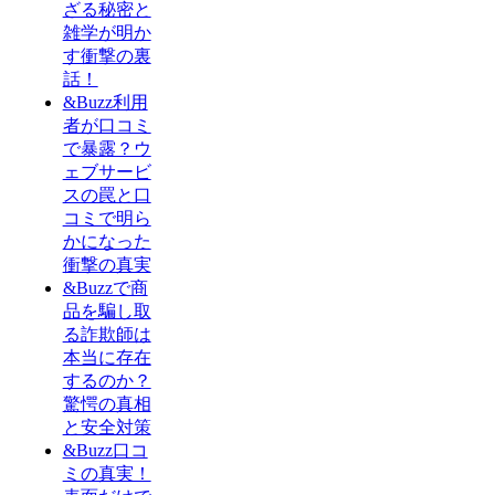
ざる秘密と
雑学が明か
す衝撃の裏
話！
&Buzz利用
者が口コミ
で暴露？ウ
ェブサービ
スの罠と口
コミで明ら
かになった
衝撃の真実
&Buzzで商
品を騙し取
る詐欺師は
本当に存在
するのか？
驚愕の真相
と安全対策
&Buzz口コ
ミの真実！