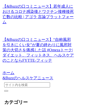
【&Buzzの口コミニュース】若年成人に
おけるコロナ感染後とワクチン接種後死
亡数の比較 | アゴラ 言論プラットフォー
ム
【&Buzzの口コミニュース】“自称風邪
を引きにくい女”が夏の終わりに風邪対
策の大切さを痛感した話 #Omezaトーク|
ダイエット、フィットネス、ヘルスケア
のことならFYTTE-フィッテ
ホーム
&Buzzのヘルスケアニュース
カテゴリー