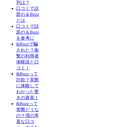
判は？
口コミで話
題の＆Buzz
とは
口コミで話
題の＆Buzz
を参考に
&Buzzで騙
された？衝
撃の利用者
体験談と口
コミ！
&Buzzって
詐欺？実際
に体験して
わかった驚
きの真実！
&Buzzって
実際どうな
の？僕の率
直な口コ