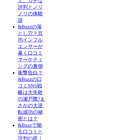
ミ、ガチな
評判とノリ
ノリの体験
談
&Buzzの落
とし穴？百
均インフル
エンサーが
暴く口コミ
マーケティ
ングの裏側
衝撃告白？
&Buzzの口
コミSNS戦
略は大失敗
の瀬戸際?ま
さかの大逆
転成功の秘
密とは？
&Buzzで陥
る口コミと
評判の罠｜