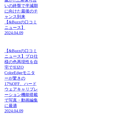
騰か!?三角保ち合
いの終盤で半減期
に向けた最後のチ
ャンス到来
【&Buzzの口コミ
ニュース】
2024.04.09
【&Buzzの口コミ
ニュース】プロ仕
様の色再現性を自
宅で!EIZO
ColorEdgeモニタ
ーが驚きの
17%OFF、ハード
ウェアキャリブレ
ーション機能搭載
で写真・動画編集
に最適
2024.04.09