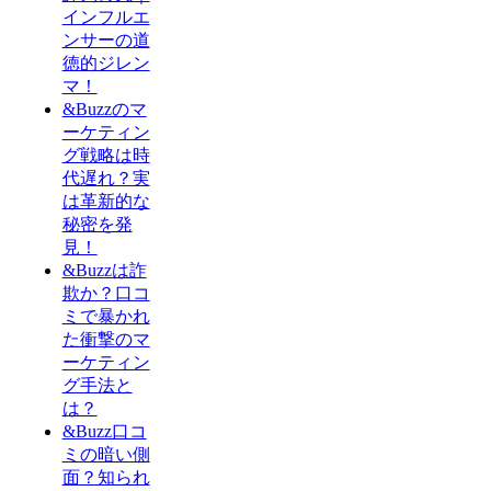
インフルエ
ンサーの道
徳的ジレン
マ！
&Buzzのマ
ーケティン
グ戦略は時
代遅れ？実
は革新的な
秘密を発
見！
&Buzzは詐
欺か？口コ
ミで暴かれ
た衝撃のマ
ーケティン
グ手法と
は？
&Buzz口コ
ミの暗い側
面？知られ