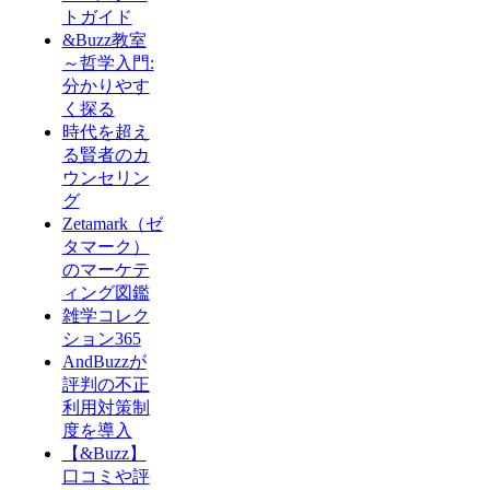
トガイド
&Buzz教室
～哲学入門:
分かりやす
く探る
時代を超え
る賢者のカ
ウンセリン
グ
Zetamark（ゼ
タマーク）
のマーケテ
ィング図鑑
雑学コレク
ション365
AndBuzzが
評判の不正
利用対策制
度を導入
【&Buzz】
口コミや評