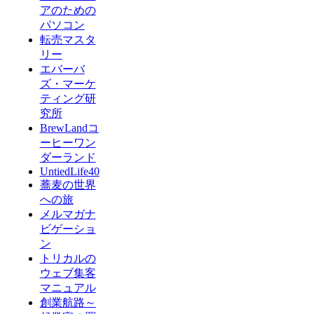
アのための
パソコン
転売マスタ
リー
エバーバ
ズ・マーケ
ティング研
究所
BrewLandコ
ーヒーワン
ダーランド
UntiedLife40
蕎麦の世界
への旅
メルマガナ
ビゲーショ
ン
トリカルの
ウェブ集客
マニュアル
創業航路～