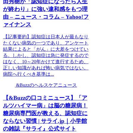
田秀樹が「認知症になったら人生
が終わり」に強い違和感をもつ理
由 – ニュース・コラム – Yahoo!フ
ァイナンス
【記事要約】認知症は日本人が最もなり
たくない病気の一つであり、アンケート
結果によると「がん」に大差をつけてい
る。しかし、認知症は急に発症するので
はなく、10～20年かけて進行するため、
正しい知識があれば怖い病気ではない。
病院へ行くべき基準は...
&Buzzのヘルスケアニュース
【&Buzzの口コミニュース】「ア
ルツハイマー病」は脳の糖尿病！
糖尿病専門医が教える、認知症に
ならない習慣 | サライ.jp｜小学館
の雑誌『サライ』公式サイト