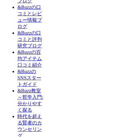
ブログ
&Buzzの口
コミとレビ
ュー情報ブ
ログ
&Buzzの口
コミと評判
研究ブログ
&Buzzの百
均アイテム
口コミ紹介
&Buzzの
SNSスター
トガイド
&Buzz教室
～哲学入門:
分かりやす
く探る
時代を超え
る賢者のカ
ウンセリン
グ