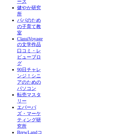
ース
健やか研究
所
パパのため
の子育て教
室
ClassiVoyage
の文学作品
口コミ・レ
ビューブロ
グ
90日チャレ
ンジ！シニ
アのための
パソコン
転売マスタ
リー
エバーバ
ズ・マーケ
ティング研
究所
BrewLandコ