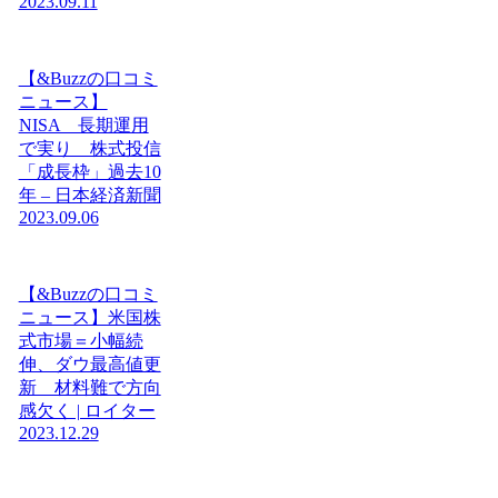
2023.09.11
【&Buzzの口コミ
ニュース】
NISA 長期運用
で実り 株式投信
「成長枠」過去10
年 – 日本経済新聞
2023.09.06
【&Buzzの口コミ
ニュース】米国株
式市場＝小幅続
伸、ダウ最高値更
新 材料難で方向
感欠く | ロイター
2023.12.29