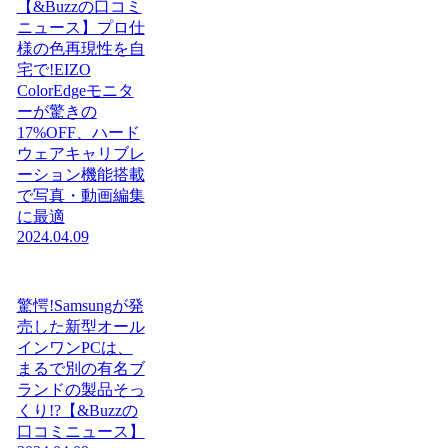
【&Buzzの口コミ
ニュース】プロ仕
様の色再現性を自
宅で!EIZO
ColorEdgeモニタ
ーが驚きの
17%OFF、ハード
ウェアキャリブレ
ーション機能搭載
で写真・動画編集
に最適
2024.04.09
驚愕!Samsungが発
売した新型オール
インワンPCは、
まるで別の有名ブ
ランドの製品そっ
くり!?【&Buzzの
口コミニュース】