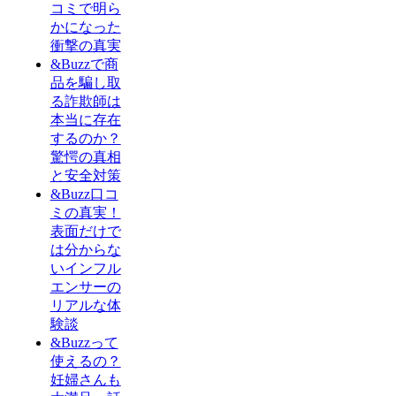
コミで明ら
かになった
衝撃の真実
&Buzzで商
品を騙し取
る詐欺師は
本当に存在
するのか？
驚愕の真相
と安全対策
&Buzz口コ
ミの真実！
表面だけで
は分からな
いインフル
エンサーの
リアルな体
験談
&Buzzって
使えるの？
妊婦さんも