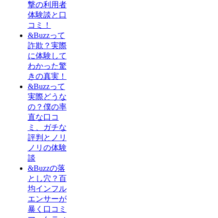
撃の利用者
体験談と口
コミ！
&Buzzって
詐欺？実際
に体験して
わかった驚
きの真実！
&Buzzって
実際どうな
の？僕の率
直な口コ
ミ、ガチな
評判とノリ
ノリの体験
談
&Buzzの落
とし穴？百
均インフル
エンサーが
暴く口コミ