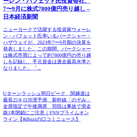
ーレン・バフェット氏投資会社、
7〜9月に株式7800億円売り越し –
日本経済新聞
ニューヨークで活躍する投資家ウォーレ
ン・バフェット氏率いるバークシャー・
ハザウェイが、2023年7〜9月期の決算を
発表しました。この期間、バークシャー
は株式売買によって約7800億円の売り越
しを記録し、手元資金は過去最高水準と
なりました。「...
Uターンラッシュ明日ピーク 関越道は
最長25キロ渋滞予測 新幹線「のぞみ」
全席指定で午後満席 羽田は事故で滑走
路1本閉鎖にご注意｜FNNプライムオン
ライン【&Buzzの口コミニュース】