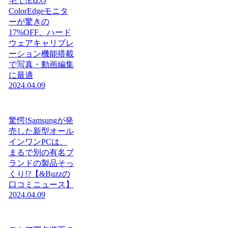
宅で!EIZO
ColorEdgeモニタ
ーが驚きの
17%OFF、ハード
ウェアキャリブレ
ーション機能搭載
で写真・動画編集
に最適
2024.04.09
驚愕!Samsungが発
売した新型オール
インワンPCは、
まるで別の有名ブ
ランドの製品そっ
くり!?【&Buzzの
口コミニュース】
2024.04.09