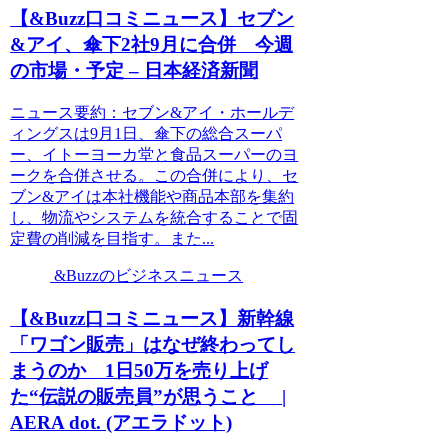
【&Buzz口コミニュース】セブン
&アイ、傘下2社9月に合併 今週
の市場・予定 – 日本経済新聞
ニュース要約：セブン&アイ・ホールデ
ィングスは9月1日、傘下の総合スーパ
ー、イトーヨーカ堂と食品スーパーのヨ
ークを合併させる。この合併により、セ
ブン&アイは本社機能や商品本部を集約
し、物流やシステムを統合することで固
定費の削減を目指す。また...
&Buzzのビジネスニュース
【&Buzz口コミニュース】新幹線
「ワゴン販売」はなぜ終わってし
まうのか 1日50万を売り上げ
た“伝説の販売員”が思うこと |
AERA dot. (アエラドット)