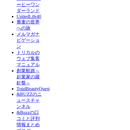
ーヒーワン
ダーランド
UntiedLife40
蕎麦の世界
への旅
メルマガナ
ビゲーショ
ン
トリカルの
ウェブ集客
マニュアル
創業航路～
起業家の羅
針盤～
TotalBeautyQuest
&BUZZのニ
ュースチャ
ンネル
&Buzzの口
コミと評判
情報まとめ