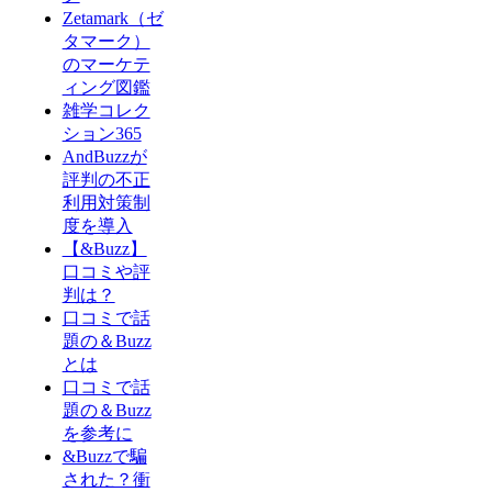
Zetamark（ゼ
タマーク）
のマーケテ
ィング図鑑
雑学コレク
ション365
AndBuzzが
評判の不正
利用対策制
度を導入
【&Buzz】
口コミや評
判は？
口コミで話
題の＆Buzz
とは
口コミで話
題の＆Buzz
を参考に
&Buzzで騙
された？衝