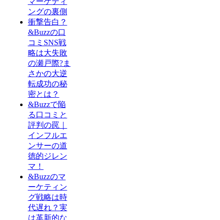
マーケティ
ングの裏側
衝撃告白？
&Buzzの口
コミSNS戦
略は大失敗
の瀬戸際?ま
さかの大逆
転成功の秘
密とは？
&Buzzで陥
る口コミと
評判の罠｜
インフルエ
ンサーの道
徳的ジレン
マ！
&Buzzのマ
ーケティン
グ戦略は時
代遅れ？実
は革新的な