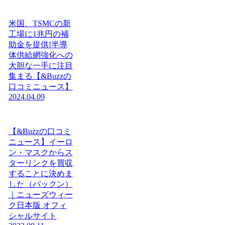
米国、TSMCの新
工場に1兆円の補
助金を提供!半導
体供給網強化への
大胆な一手に注目
集まる【&Buzzの
口コミニュース】
2024.04.09
【&Buzzの口コミ
ニュース】イーロ
ン・マスクからス
ターリンクを買収
することに決めま
した（パックン）
｜ニューズウィー
ク日本版 オフィ
シャルサイト