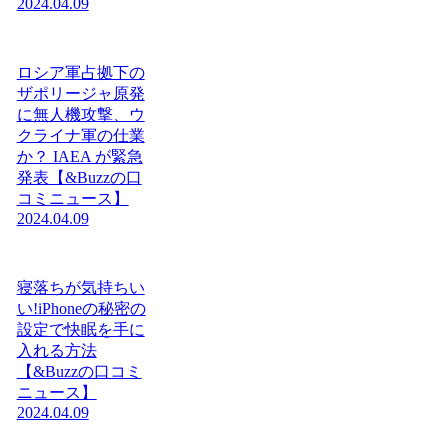
2024.04.09
ロシア軍占拠下の
ザポリージャ原発
に無人機攻撃、ウ
クライナ軍の仕業
か？ IAEA が緊急
発表【&Buzzの口
コミニュース】
2024.04.09
寝落ちが気持ちい
い!iPhoneの秘密の
設定で快眠を手に
入れる方法
【&Buzzの口コミ
ニュース】
2024.04.09