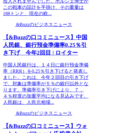
投入されませんでした。ポルシェ博士が
この戦車の設計を手掛け、その重量は
188トンと、現在の欧...
&Buzzのビジネスニュース
【&Buzzの口コミニュース】中国
人民銀、銀行預金準備率0.25％引
き下げ 今年2回目 | ロイター
中国人民銀行は、１４日に銀行預金準備
率（RRR）を0.25％引き下げると発表し
ました。これは、今年２回目の引き下げ
で、対象は準備率が５％の銀行以外とな
ります。準備率引き下げにより、７．
４％程度の加重平均になる見込みです。
人民銀は、人民元相場...
&Buzzのビジネスニュース
【&Buzzの口コミニュース】ウォ