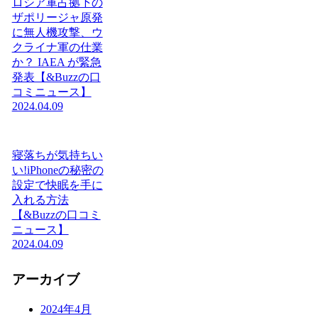
ロシア軍占拠下の
ザポリージャ原発
に無人機攻撃、ウ
クライナ軍の仕業
か？ IAEA が緊急
発表【&Buzzの口
コミニュース】
2024.04.09
寝落ちが気持ちい
い!iPhoneの秘密の
設定で快眠を手に
入れる方法
【&Buzzの口コミ
ニュース】
2024.04.09
アーカイブ
2024年4月