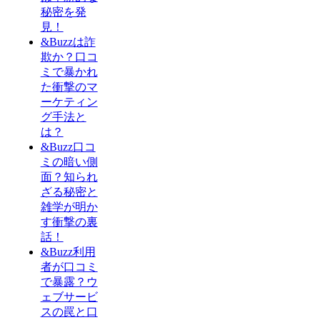
秘密を発
見！
&Buzzは詐
欺か？口コ
ミで暴かれ
た衝撃のマ
ーケティン
グ手法と
は？
&Buzz口コ
ミの暗い側
面？知られ
ざる秘密と
雑学が明か
す衝撃の裏
話！
&Buzz利用
者が口コミ
で暴露？ウ
ェブサービ
スの罠と口