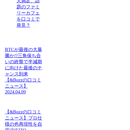
大満足、話
題のファミ
リーカフェ
を口コミで
発見？
BTCが最後の大暴
騰か!?三角保ち合
いの終盤で半減期
に向けた最後のチ
ャンス到来
【&Buzzの口コミ
ニュース】
2024.04.09
【&Buzzの口コミ
ニュース】プロ仕
様の色再現性を自