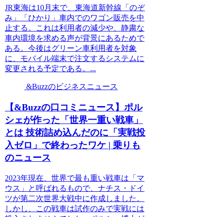
JR東海は10月末で、東海道新幹線「のぞ
み」「ひかり」車内でのワゴン販売を中
止する。これは利用者の減少や、静粛な
車内環境を求める声が背景にあるためで
ある。今後はグリーン車利用者を対象
に、モバイル端末で注文するシステムに
変更される予定である。...
&Buzzのビジネスニュース
【&Buzzの口コミニュース】ポル
シェが作った「世界一重い戦車」
とは 技術詰め込んだのに「実戦投
入ゼロ」で終わったワケ | 乗りも
のニュース
2023年現在、世界で最も重い戦車は「マ
ウス」と呼ばれるもので、ナチス・ドイ
ツが第二次世界大戦中に作成しました。
しかし、この戦車は試作のみで実戦には