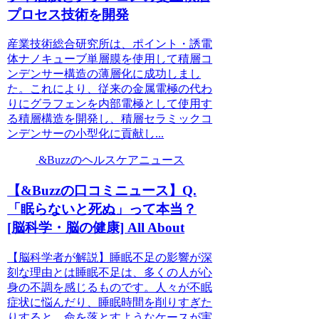
プロセス技術を開発
産業技術総合研究所は、ポイント・誘電
体ナノキューブ単層膜を使用して積層コ
ンデンサー構造の薄層化に成功しまし
た。これにより、従来の金属電極の代わ
りにグラフェンを内部電極として使用す
る積層構造を開発し、積層セラミックコ
ンデンサーの小型化に貢献し...
&Buzzのヘルスケアニュース
【&Buzzの口コミニュース】Q.
「眠らないと死ぬ」って本当？
[脳科学・脳の健康] All About
【脳科学者が解説】睡眠不足の影響が深
刻な理由とは睡眠不足は、多くの人が心
身の不調を感じるものです。人々が不眠
症状に悩んだり、睡眠時間を削りすぎた
りすると、命を落とすようなケースが実