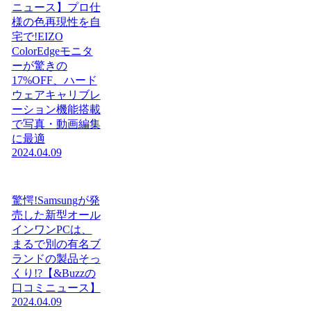
ニュース】プロ仕
様の色再現性を自
宅で!EIZO
ColorEdgeモニタ
ーが驚きの
17%OFF、ハード
ウェアキャリブレ
ーション機能搭載
で写真・動画編集
に最適
2024.04.09
驚愕!Samsungが発
売した新型オール
インワンPCは、
まるで別の有名ブ
ランドの製品そっ
くり!?【&Buzzの
口コミニュース】
2024.04.09