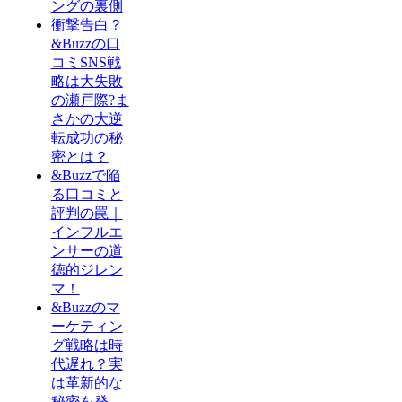
ングの裏側
衝撃告白？
&Buzzの口
コミSNS戦
略は大失敗
の瀬戸際?ま
さかの大逆
転成功の秘
密とは？
&Buzzで陥
る口コミと
評判の罠｜
インフルエ
ンサーの道
徳的ジレン
マ！
&Buzzのマ
ーケティン
グ戦略は時
代遅れ？実
は革新的な
秘密を発