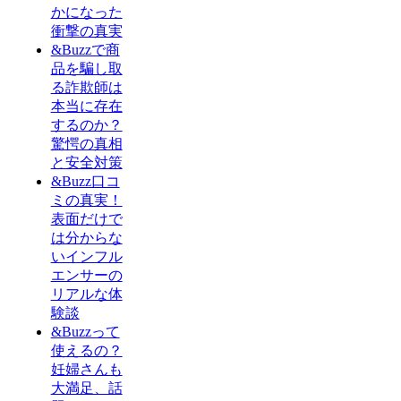
かになった
衝撃の真実
&Buzzで商
品を騙し取
る詐欺師は
本当に存在
するのか？
驚愕の真相
と安全対策
&Buzz口コ
ミの真実！
表面だけで
は分からな
いインフル
エンサーの
リアルな体
験談
&Buzzって
使えるの？
妊婦さんも
大満足、話