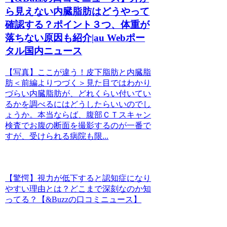
ら見えない内臓脂肪はどうやって
確認する？ポイント３つ、体重が
落ちない原因も紹介|au Webポー
タル国内ニュース
【写真】ここが違う！皮下脂肪と内臓脂
肪＜前編よりつづく＞見た目ではわかり
づらい内臓脂肪が、どれくらい付いてい
るかを調べるにはどうしたらいいのでし
ょうか。本当ならば、腹部ＣＴスキャン
検査でお腹の断面を撮影するのが一番で
すが、受けられる病院も限...
【驚愕】視力が低下すると認知症になり
やすい理由とは？どこまで深刻なのか知
ってる？【&Buzzの口コミニュース】