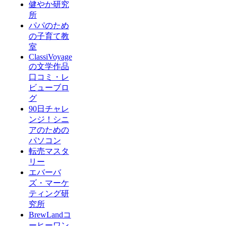
健やか研究
所
パパのため
の子育て教
室
ClassiVoyage
の文学作品
口コミ・レ
ビューブロ
グ
90日チャレ
ンジ！シニ
アのための
パソコン
転売マスタ
リー
エバーバ
ズ・マーケ
ティング研
究所
BrewLandコ
ーヒーワン