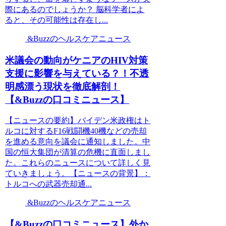
際にあるのでしょうか？ 脳科学者によ
ると、その可能性は存在し...
&Buzzのヘルスケアニュース
米議会の動向がケニアのHIV対策
支援に影響を与えている？！不透
明感漂う現状を徹底解剖！
【&Buzzの口コミニュース】
【ニュースの要約】バイデン米政権はト
ルコに対するF16戦闘機40機などの売却
を進める意向を議会に通知しました。中
国の恒大集団が清算の危機に直面しまし
た。これらのニュースについて詳しく見
ていきましょう。【ニュースの背景】：
トルコへの武器売却通...
&Buzzのヘルスケアニュース
【&Buzzの口コミニュース】外か