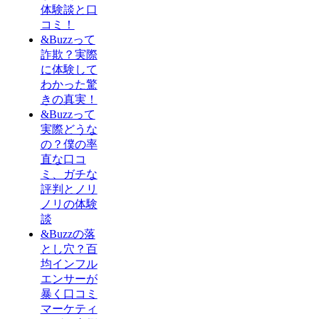
体験談と口
コミ！
&Buzzって
詐欺？実際
に体験して
わかった驚
きの真実！
&Buzzって
実際どうな
の？僕の率
直な口コ
ミ、ガチな
評判とノリ
ノリの体験
談
&Buzzの落
とし穴？百
均インフル
エンサーが
暴く口コミ
マーケティ