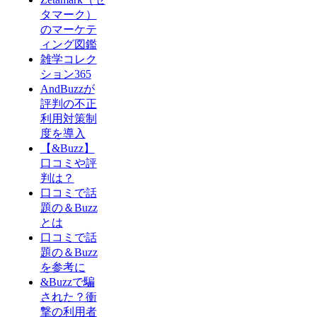
タマーク）
のマーケテ
ィング図鑑
雑学コレク
ション365
AndBuzzが
評判の不正
利用対策制
度を導入
【&Buzz】
口コミや評
判は？
口コミで話
題の＆Buzz
とは
口コミで話
題の＆Buzz
を参考に
&Buzzで騙
された？衝
撃の利用者