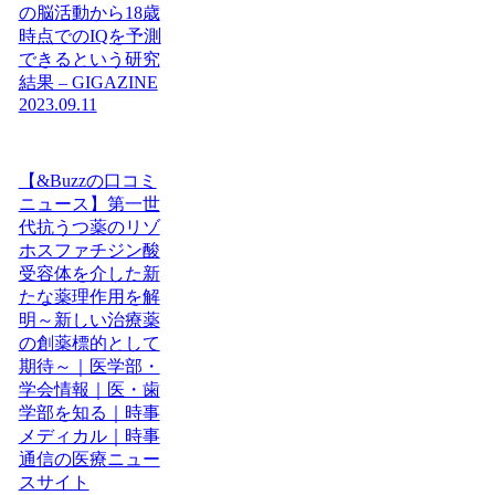
の脳活動から18歳
時点でのIQを予測
できるという研究
結果 – GIGAZINE
2023.09.11
【&Buzzの口コミ
ニュース】第一世
代抗うつ薬のリゾ
ホスファチジン酸
受容体を介した新
たな薬理作用を解
明～新しい治療薬
の創薬標的として
期待～｜医学部・
学会情報｜医・歯
学部を知る｜時事
メディカル｜時事
通信の医療ニュー
スサイト