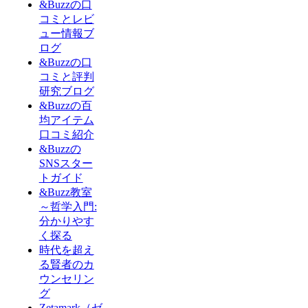
&Buzzの口
コミとレビ
ュー情報ブ
ログ
&Buzzの口
コミと評判
研究ブログ
&Buzzの百
均アイテム
口コミ紹介
&Buzzの
SNSスター
トガイド
&Buzz教室
～哲学入門:
分かりやす
く探る
時代を超え
る賢者のカ
ウンセリン
グ
Zetamark（ゼ