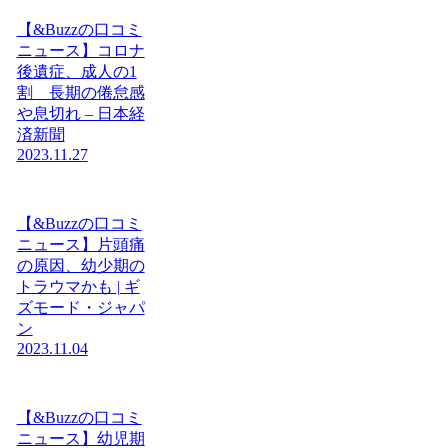
【&Buzzの口コミ
ニュース】コロナ
後遺症、成人の1
割 長期の倦怠感
や息切れ – 日本経
済新聞
2023.11.27
【&Buzzの口コミ
ニュース】片頭痛
の原因、幼少期の
トラウマかも | ギ
ズモード・ジャパ
ン
2023.11.04
【&Buzzの口コミ
ニュース】幼児期