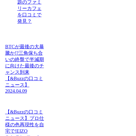
題のファミ
リーカフェ
を口コミで
発見？
BTCが最後の大暴
騰か!?三角保ち合
いの終盤で半減期
に向けた最後のチ
ャンス到来
【&Buzzの口コミ
ニュース】
2024.04.09
【&Buzzの口コミ
ニュース】プロ仕
様の色再現性を自
宅で!EIZO