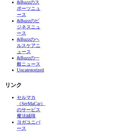
&Buzzのス
ポーツニュ
ース
&Buzzのビ
ジネスニュ
ース
&Buzzのヘ
ルスケアニ
ュース
&Buzzの一
般ニュース
Uncategorized
リンク
セルマカ
（SerMaCar）
のサービス
魔法絨毯
ヨガユニバ
ース