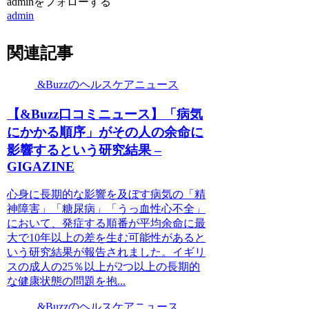
adminをフォローする
admin
関連記事
&Buzzのヘルスケアニュース
【&Buzz口コミニュース】「病気
にかかる順序」がその人の余命に
影響するという研究結果 –
GIGAZINE
心身に長期的な影響を及ぼす病気の「精
神障害」「糖尿病」「うっ血性心不全」
において、発症する順番が平均余命に最
大で10年以上の差を生む可能性があると
いう研究結果が報告されました。イギリ
スの成人の25％以上が2つ以上の長期的
な健康状態の問題を抱...
&Buzzのヘルスケアニュース