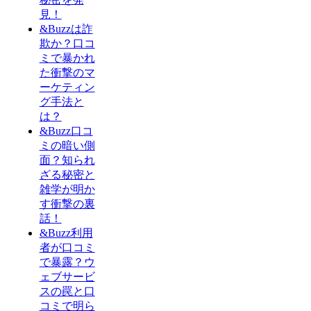
見！
&Buzzは詐
欺か？口コ
ミで暴かれ
た衝撃のマ
ーケティン
グ手法と
は？
&Buzz口コ
ミの暗い側
面？知られ
ざる秘密と
雑学が明か
す衝撃の裏
話！
&Buzz利用
者が口コミ
で暴露？ウ
ェブサービ
スの罠と口
コミで明ら