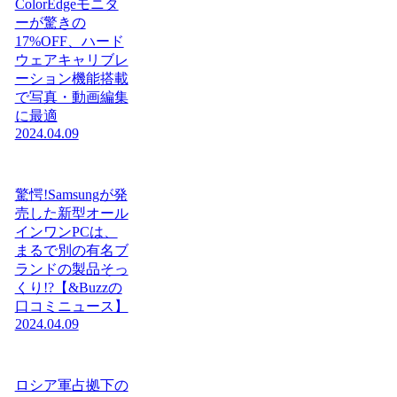
ColorEdgeモニタ
ーが驚きの
17%OFF、ハード
ウェアキャリブレ
ーション機能搭載
で写真・動画編集
に最適
2024.04.09
驚愕!Samsungが発
売した新型オール
インワンPCは、
まるで別の有名ブ
ランドの製品そっ
くり!?【&Buzzの
口コミニュース】
2024.04.09
ロシア軍占拠下の