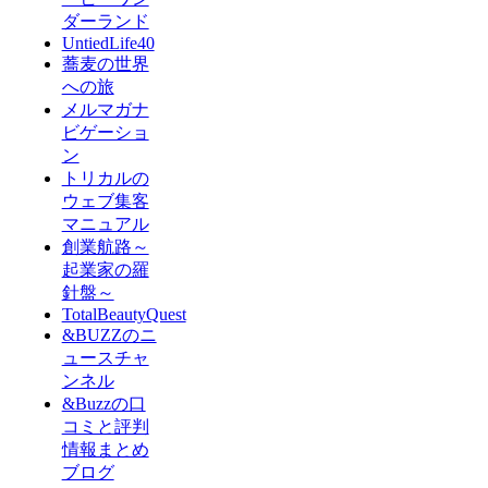
ダーランド
UntiedLife40
蕎麦の世界
への旅
メルマガナ
ビゲーショ
ン
トリカルの
ウェブ集客
マニュアル
創業航路～
起業家の羅
針盤～
TotalBeautyQuest
&BUZZのニ
ュースチャ
ンネル
&Buzzの口
コミと評判
情報まとめ
ブログ