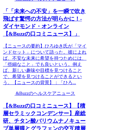
「「未来への不安」を一瞬で吹き
飛ばす驚愕の方法が明らかに！-
ダイヤモンド・オンライン
【&Buzzの口コミニュース】」
【ニュースの要約】ひろゆき氏が「マイ
ンドセット」について語った。彼によれ
ば、不安な未来に希望を持つためには、
「些細なこと」でも良いという。例え
ば、新しい趣味や目標を見つけること
で、希望を見つけることができるとい
う。【ニュースの背景】：「ひろ...
&Buzzのヘルスケアニュース
【&Buzzの口コミニュース】【積
層セラミックコンデンサー】産総
研、チタン酸バリウムナノキュー
ブ単層膜とグラフェンの交互積層