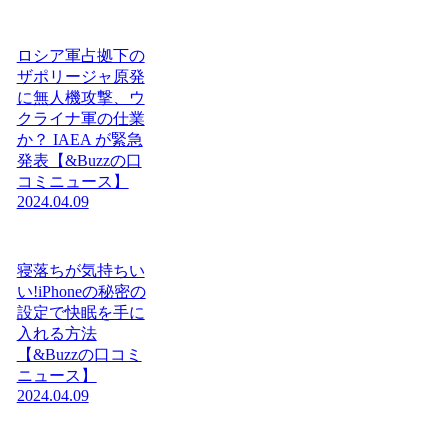
ロシア軍占拠下の
ザポリージャ原発
に無人機攻撃、ウ
クライナ軍の仕業
か？ IAEA が緊急
発表【&Buzzの口
コミニュース】
2024.04.09
寝落ちが気持ちい
い!iPhoneの秘密の
設定で快眠を手に
入れる方法
【&Buzzの口コミ
ニュース】
2024.04.09